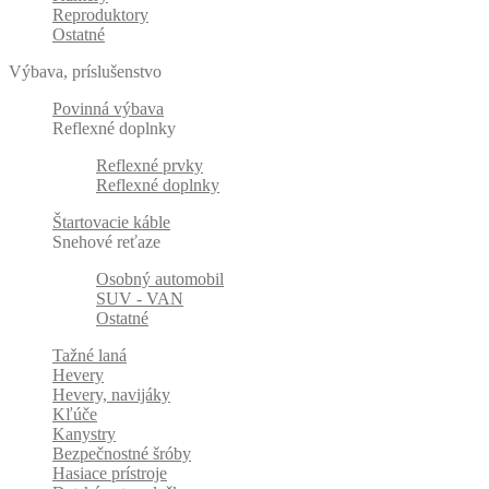
Reproduktory
Ostatné
Výbava, príslušenstvo
Povinná výbava
Reflexné doplnky
Reflexné prvky
Reflexné doplnky
Štartovacie káble
Snehové reťaze
Osobný automobil
SUV - VAN
Ostatné
Tažné laná
Hevery
Hevery, navijáky
Kľúče
Kanystry
Bezpečnostné šróby
Hasiace prístroje