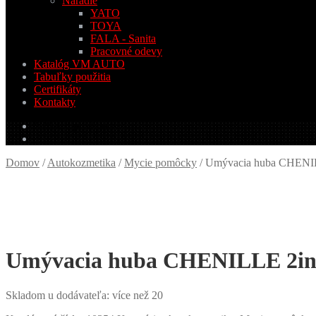
Náradie
YATO
TOYA
FALA - Sanita
Pracovné odevy
Katalóg VM AUTO
Tabuľky použitia
Certifikáty
Kontakty
0.00
€
0 produktov
Domov
/
Autokozmetika
/
Mycie pomôcky
/
Umývacia huba CHEN
Umývacia huba CHENILLE 2
Skladom u dodávateľa: více než 20