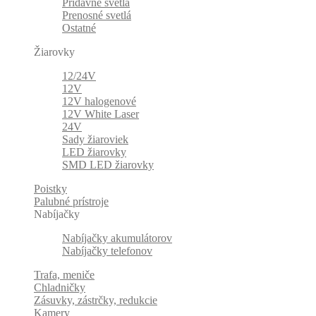
Prídavné svetlá
Prenosné svetlá
Ostatné
Žiarovky
12/24V
12V
12V halogenové
12V White Laser
24V
Sady žiaroviek
LED žiarovky
SMD LED žiarovky
Poistky
Palubné prístroje
Nabíjačky
Nabíjačky akumulátorov
Nabíjačky telefonov
Trafa, meniče
Chladničky
Zásuvky, zástrčky, redukcie
Kamery