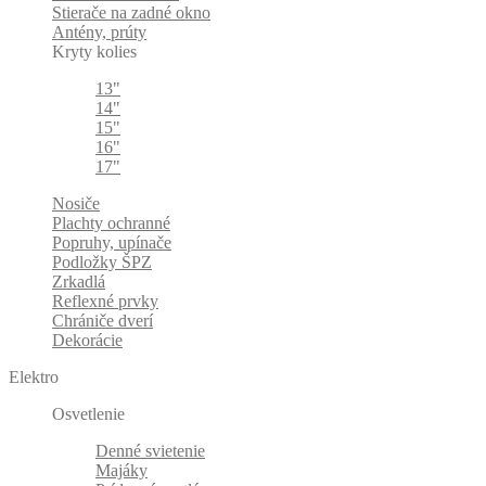
Stierače na zadné okno
Antény, prúty
Kryty kolies
13"
14"
15"
16"
17"
Nosiče
Plachty ochranné
Popruhy, upínače
Podložky ŠPZ
Zrkadlá
Reflexné prvky
Chrániče dverí
Dekorácie
Elektro
Osvetlenie
Denné svietenie
Majáky