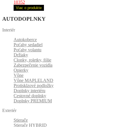
10352
Viac o produkte
AUTODOPLNKY
Interiér
Autokoberce
Poťahy sedadiel
Poťahy volantu
Držiaky
Clonky, roletky, fólie
Zabezpečenie vozidla
Opierky
Vône
Vône MAPLELAND
Protisklzové podložky
Doplnky interiéru
Cestovné doplnky
Doplnky PREMIUM
Exteriér
Stierače
Stierače HYBRID