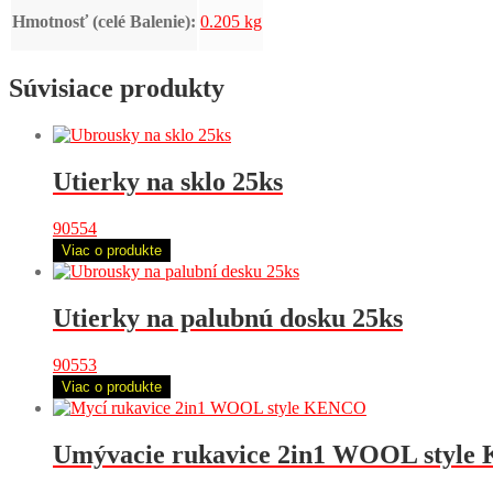
Hmotnosť (celé Balenie):
0.205 kg
Súvisiace produkty
Utierky na sklo 25ks
90554
Viac o produkte
Utierky na palubnú dosku 25ks
90553
Viac o produkte
Umývacie rukavice 2in1 WOOL styl