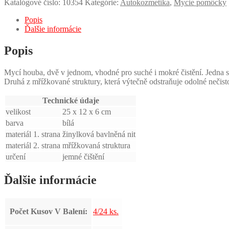
Katalógové číslo:
10354
Kategórie:
Autokozmetika
,
Mycie pomôcky
Popis
Ďalšie informácie
Popis
Mycí houba, dvě v jednom, vhodné pro suché i mokré čistění. Jedna st
Druhá z mřížkované struktury, která výtečně odstraňuje odolné nečis
Technické údaje
velikost
25 x 12 x 6 cm
barva
bílá
materiál 1. strana
žinylková bavlněná nit
materiál 2. strana
mřížkovaná struktura
určení
jemné čištění
Ďalšie informácie
Počet Kusov V Balení:
4/24 ks.