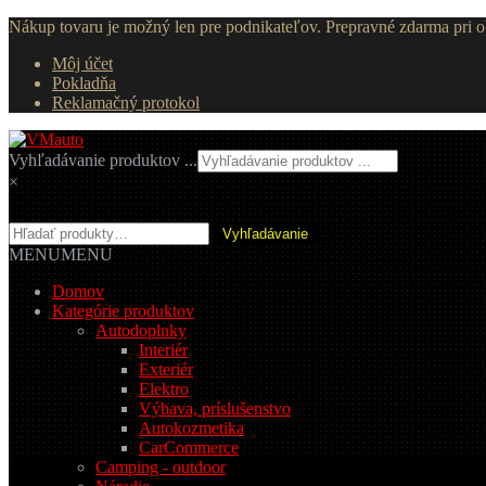
Nákup tovaru je možný len pre podnikateľov. Prepravné zdarma pri
Môj účet
Pokladňa
Reklamačný protokol
Preskočiť
Preskočiť
na
na
Vyhľadávanie produktov ...
navigáciu
obsah
×
Hľadať:
Vyhľadávanie
MENU
MENU
Domov
Kategórie produktov
Autodoplnky
Interiér
Exteriér
Elektro
Výbava, príslušenstvo
Autokozmetika
CarCommerce
Camping - outdoor