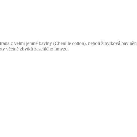
rana z velmi jemné bavlny (Chenille cotton), neboli žinylková bavlněná
toty včetně zbytků zaschlého hmyzu.