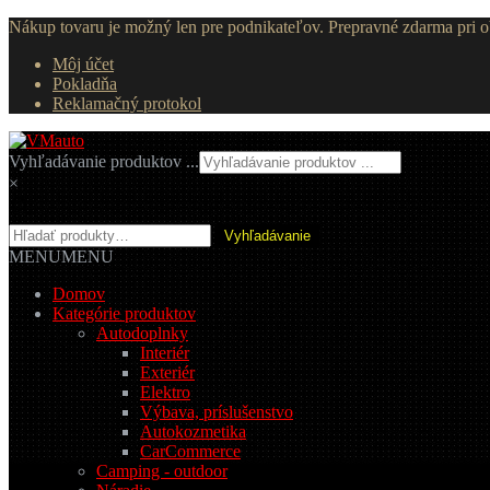
Nákup tovaru je možný len pre podnikateľov. Prepravné zdarma pri
Môj účet
Pokladňa
Reklamačný protokol
Preskočiť
Preskočiť
na
na
Vyhľadávanie produktov ...
navigáciu
obsah
×
Hľadať:
Vyhľadávanie
MENU
MENU
Domov
Kategórie produktov
Autodoplnky
Interiér
Exteriér
Elektro
Výbava, príslušenstvo
Autokozmetika
CarCommerce
Camping - outdoor