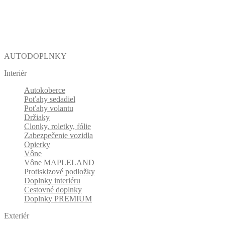
AUTODOPLNKY
Interiér
Autokoberce
Poťahy sedadiel
Poťahy volantu
Držiaky
Clonky, roletky, fólie
Zabezpečenie vozidla
Opierky
Vône
Vône MAPLELAND
Protisklzové podložky
Doplnky interiéru
Cestovné doplnky
Doplnky PREMIUM
Exteriér