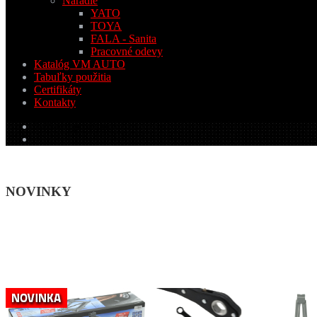
Náradie
YATO
TOYA
FALA - Sanita
Pracovné odevy
Katalóg VM AUTO
Tabuľky použitia
Certifikáty
Kontakty
0.00
€
0 produktov
NOVINKY