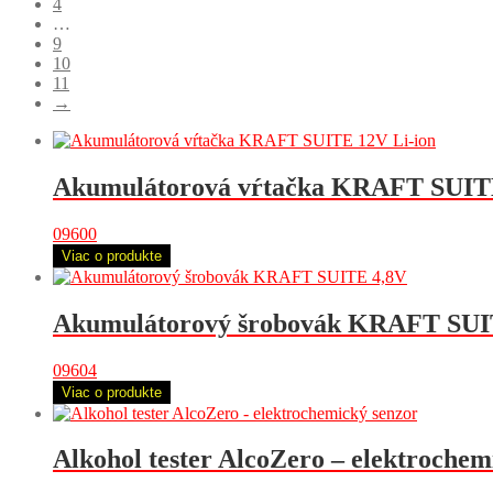
4
…
9
10
11
→
Akumulátorová vŕtačka KRAFT SUITE
09600
Viac o produkte
Akumulátorový šrobovák KRAFT SUI
09604
Viac o produkte
Alkohol tester AlcoZero – elektrochem