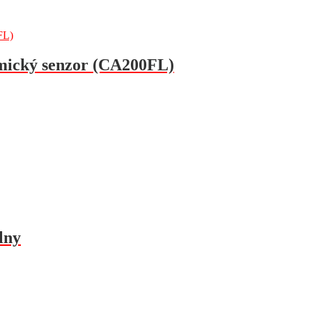
emický senzor (CA200FL)
lny