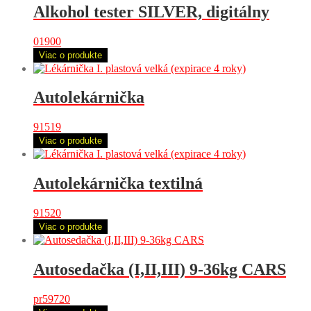
Alkohol tester SILVER, digitálny
01900
Viac o produkte
Autolekárnička
91519
Viac o produkte
Autolekárnička textilná
91520
Viac o produkte
Autosedačka (I,II,III) 9-36kg CARS
pr59720