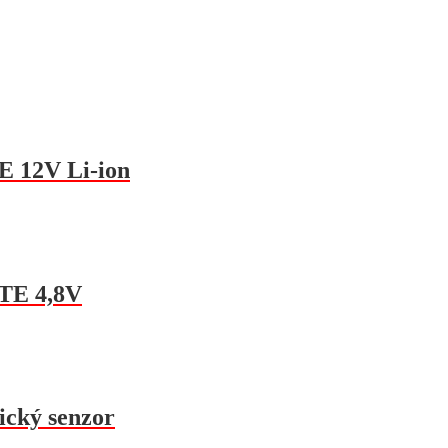
 12V Li-ion
TE 4,8V
ický senzor