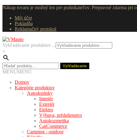
Nákup tovaru je možný len pre podnikateľov. Prepravné zdarma pri
Môj účet
Pokladňa
Reklamačný protokol
Preskočiť
Preskočiť
na
na
Vyhľadávanie produktov ...
navigáciu
obsah
×
Hľadať:
Vyhľadávanie
MENU
MENU
Domov
Kategórie produktov
Autodoplnky
Interiér
Exteriér
Elektro
Výbava, príslušenstvo
Autokozmetika
CarCommerce
Camping - outdoor