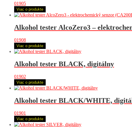
01905
Viac o produkte
Alkohol tester AlcoZero3 – elektroch
01908
Viac o produkte
Alkohol tester BLACK, digitálny
01902
Viac o produkte
Alkohol tester BLACK/WHITE, digitá
01901
Viac o produkte