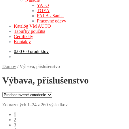
Náradie
YATO
TOYA
FALA - Sanita
Pracovné odevy
Katalóg VM AUTO
Tabuľky použitia
Certifikáty
Kontakty
0.00
€
0 produktov
Domov
/
Výbava, příslušenstvo
Výbava, příslušenstvo
Zobrazených 1–24 z 260 výsledkov
1
2
3