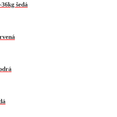
-36kg šedá
ervená
odrá
dá