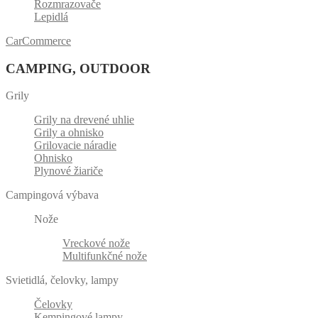
Rozmrazovače
Lepidlá
CarCommerce
CAMPING, OUTDOOR
Grily
Grily na drevené uhlie
Grily a ohnisko
Grilovacie náradie
Ohnisko
Plynové žiariče
Campingová výbava
Nože
Vreckové nože
Multifunkčné nože
Svietidlá, čelovky, lampy
Čelovky
Kempingové lampy