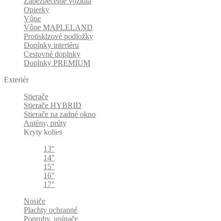
Zabezpečenie vozidla
Opierky
Vône
Vône MAPLELAND
Protisklzové podložky
Doplnky interiéru
Cestovné doplnky
Doplnky PREMIUM
Exteriér
Stierače
Stierače HYBRID
Stierače na zadné okno
Antény, prúty
Kryty kolies
13"
14"
15"
16"
17"
Nosiče
Plachty ochranné
Popruhy, upínače