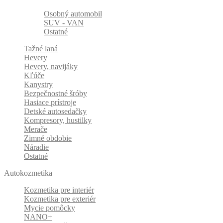
Osobný automobil
SUV - VAN
Ostatné
Tažné laná
Hevery
Hevery, navijáky
Kľúče
Kanystry
Bezpečnostné šróby
Hasiace prístroje
Detské autosedačky
Kompresory, hustilky
Merače
Zimné obdobie
Náradie
Ostatné
Autokozmetika
Kozmetika pre interiér
Kozmetika pre exteriér
Mycie pomôcky
NANO+