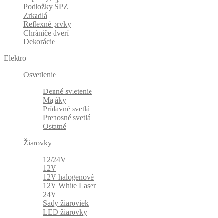
Podložky ŠPZ
Zrkadlá
Reflexné prvky
Chrániče dverí
Dekorácie
Elektro
Osvetlenie
Denné svietenie
Majáky
Prídavné svetlá
Prenosné svetlá
Ostatné
Žiarovky
12/24V
12V
12V halogenové
12V White Laser
24V
Sady žiaroviek
LED žiarovky