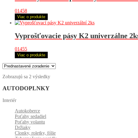
01458
Viac o produkte
Vyprošťovacie pásy K2 univerzálne 2k
01455
Viac o produkte
Zobrazujú sa 2 výsledky
AUTODOPLNKY
Interiér
Autokoberce
Poťahy sedadiel
Poťahy volantu
Držiaky
Clonky, roletky, fólie