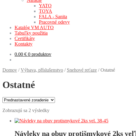
Náradie
YATO
TOYA
FALA - Sanita
Pracovné odevy
Katalóg VM AUTO
Tabuľky použitia
Certifikáty
Kontakty
0.00
€
0 produktov
Domov
/
Výbava, příslušenstvo
/
Snehové reťaze
/
Ostatné
Ostatné
Zobrazujú sa 2 výsledky
Návleky na obuv protišmykové 2ks veľ