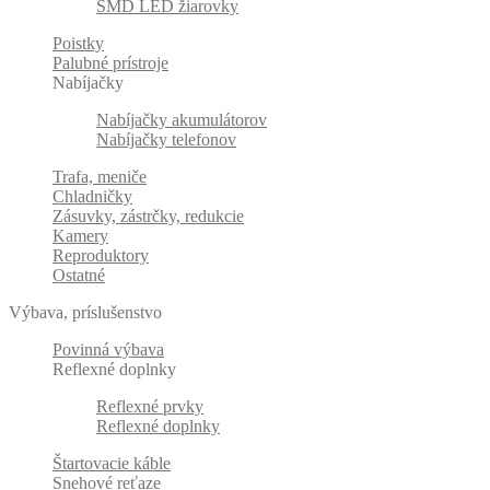
SMD LED žiarovky
Poistky
Palubné prístroje
Nabíjačky
Nabíjačky akumulátorov
Nabíjačky telefonov
Trafa, meniče
Chladničky
Zásuvky, zástrčky, redukcie
Kamery
Reproduktory
Ostatné
Výbava, príslušenstvo
Povinná výbava
Reflexné doplnky
Reflexné prvky
Reflexné doplnky
Štartovacie káble
Snehové reťaze