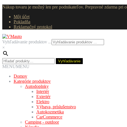
Nákup tovaru je možný len pre podnikateľov. Prepravné zdarma pri
Môj účet
Pokladňa
Reklamačný protokol
Preskočiť
Preskočiť
na
na
Vyhľadávanie produktov ...
navigáciu
obsah
×
Hľadať:
Vyhľadávanie
MENU
MENU
Domov
Kategórie produktov
Autodoplnky
Interiér
Exteriér
Elektro
Výbava, príslušenstvo
Autokozmetika
CarCommerce
Camping - outdoor