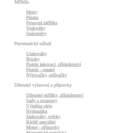
Měřidla
Metry
Pásma
Posuvná měřítka
Vodováhy
Spároměry
Pneumatické nářadí
Utahováky
Brusky
Pistole lakovací, příslušenství
Pistole - ostatní
Nýtovačky, sešívačky
Dílenské vybavení a přípravky
Dílenské skříňky, příslušenství
Sady a soupravy
Výměna oleje
Hydraulika
Stahováky, svěrky
Kleště speciální
Motor - přípravky
Magnetické pomůcky