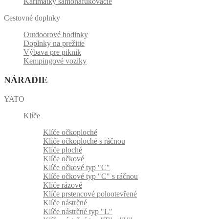
Karimatky samonafukovacie
Cestovné doplnky
Outdoorové hodinky
Doplnky na prežitie
Výbava pre piknik
Kempingové vozíky
NÁRADIE
YATO
Klíče
Klíče očkoploché
Klíče očkoploché s ráčnou
Klíče ploché
Klíče očkové
Klíče očkové typ "C"
Klíče očkové typ "C" s ráčnou
Klíče rázové
Klíče prstencové polootevřené
Klíče nástrčné
Klíče nástrčné typ "L"