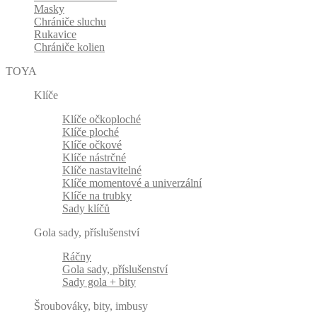
Masky
Chrániče sluchu
Rukavice
Chrániče kolien
TOYA
Klíče
Klíče očkoploché
Klíče ploché
Klíče očkové
Klíče nástrčné
Klíče nastavitelné
Klíče momentové a univerzální
Klíče na trubky
Sady klíčů
Gola sady, příslušenství
Ráčny
Gola sady, příslušenství
Sady gola + bity
Šroubováky, bity, imbusy