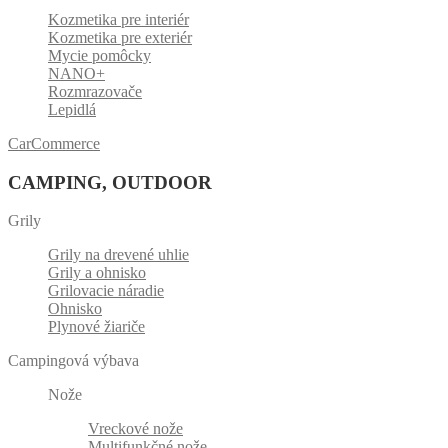
Kozmetika pre interiér
Kozmetika pre exteriér
Mycie pomôcky
NANO+
Rozmrazovače
Lepidlá
CarCommerce
CAMPING, OUTDOOR
Grily
Grily na drevené uhlie
Grily a ohnisko
Grilovacie náradie
Ohnisko
Plynové žiariče
Campingová výbava
Nože
Vreckové nože
Multifunkčné nože