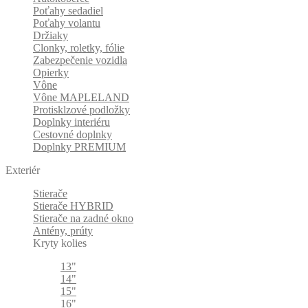
Poťahy sedadiel
Poťahy volantu
Držiaky
Clonky, roletky, fólie
Zabezpečenie vozidla
Opierky
Vône
Vône MAPLELAND
Protisklzové podložky
Doplnky interiéru
Cestovné doplnky
Doplnky PREMIUM
Exteriér
Stierače
Stierače HYBRID
Stierače na zadné okno
Antény, prúty
Kryty kolies
13"
14"
15"
16"