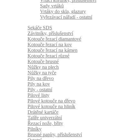
Vrtací korunky, příslušenství
Sady vrtáků
Vrtáky do skla, glazury
Vyřezávací nářadí - ostatní
Sekáče SDS
Závitníky, příslušenství
Kotouče řezací diamantové
Kotouče řezací na kov
Kotouče řezací na kámen
Kotouče řezací různé
Kotouče brusné
Nůžky na plech
Nůžky na tyče
Pily na dřevo
Pily na kov
Pily - ostatní
Pilové listy
Pilové kotouče na dřevo
Pilové kotouče na hliník
Drátěné kartáče
Talíře univerzální
Řezací nože, břity
Pilníky
Brusné papíry, příslušenství