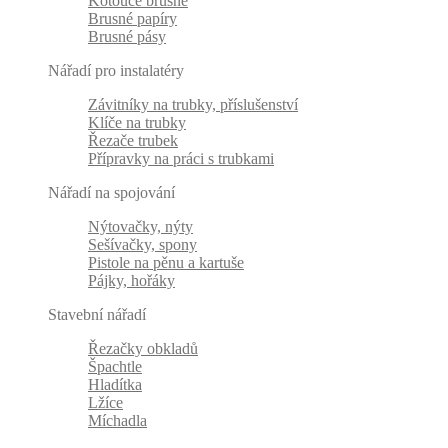
Kotouče brusné
Brusné papíry
Brusné pásy
Nářadí pro instalatéry
Závitníky na trubky, příslušenství
Klíče na trubky
Řezače trubek
Přípravky na práci s trubkami
Nářadí na spojování
Nýtovačky, nýty
Sešívačky, spony
Pistole na pěnu a kartuše
Pájky, hořáky
Stavební nářadí
Řezačky obkladů
Špachtle
Hladítka
Lžíce
Míchadla