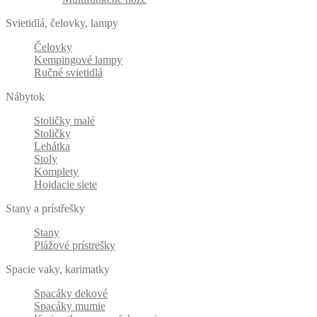
Svietidlá, čelovky, lampy
Čelovky
Kempingové lampy
Ručné svietidlá
Nábytok
Stoličky malé
Stoličky
Lehátka
Stoly
Komplety
Hojdacie siete
Stany a prístřešky
Stany
Plážové prístrešky
Spacie vaky, karimatky
Spacáky dekové
Spacáky mumie