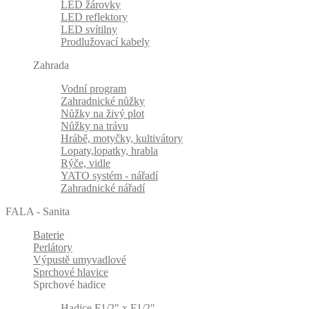
LED žárovky
LED reflektory
LED svítilny
Prodlužovací kabely
Zahrada
Vodní program
Zahradnické nůžky
Nůžky na živý plot
Nůžky na trávu
Hrábě, motyčky, kultivátory
Lopaty,lopatky, hrabla
Rýče, vidle
YATO systém - nářadí
Zahradnické nářadí
FALA - Sanita
Baterie
Perlátory
Výpustě umyvadlové
Sprchové hlavice
Sprchové hadice
Hadice F1/2" x F1/2"