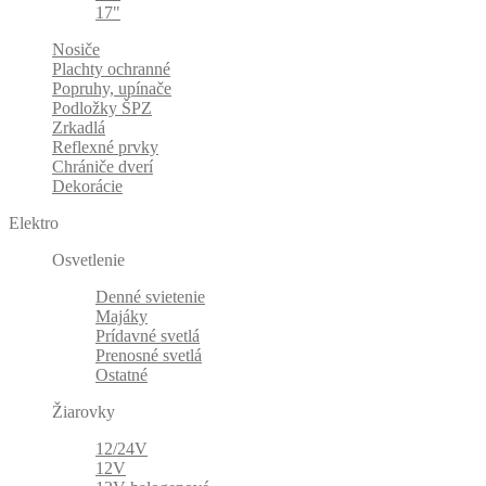
17"
Nosiče
Plachty ochranné
Popruhy, upínače
Podložky ŠPZ
Zrkadlá
Reflexné prvky
Chrániče dverí
Dekorácie
Elektro
Osvetlenie
Denné svietenie
Majáky
Prídavné svetlá
Prenosné svetlá
Ostatné
Žiarovky
12/24V
12V