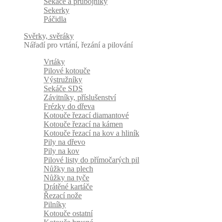
Sekáče a průbojníky
Sekerky
Páčidla
Svěrky, svěráky
Nářadí pro vrtání, řezání a pilování
Vrtáky
Pilové kotouče
Výstružníky
Sekáče SDS
Závitníky, příslušenství
Frézky do dřeva
Kotouče řezací diamantové
Kotouče řezací na kámen
Kotouče řezací na kov a hliník
Pily na dřevo
Pily na kov
Pilové listy do přímočarých pil
Nůžky na plech
Nůžky na tyče
Drátěné kartáče
Řezací nože
Pilníky
Kotouče ostatní