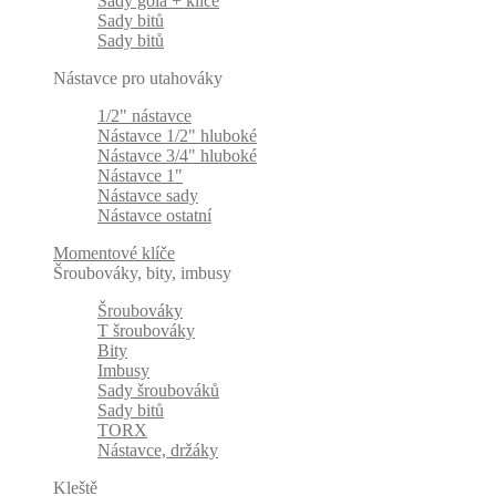
Sady gola + klíče
Sady bitů
Sady bitů
Nástavce pro utahováky
1/2" nástavce
Nástavce 1/2" hluboké
Nástavce 3/4" hluboké
Nástavce 1"
Nástavce sady
Nástavce ostatní
Momentové klíče
Šroubováky, bity, imbusy
Šroubováky
T šroubováky
Bity
Imbusy
Sady šroubováků
Sady bitů
TORX
Nástavce, držáky
Kleště