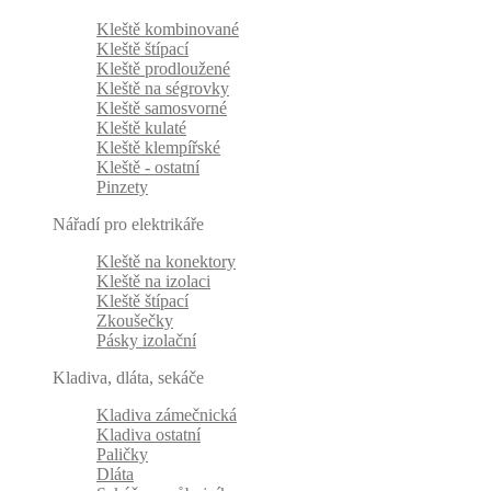
Kleště kombinované
Kleště štípací
Kleště prodloužené
Kleště na ségrovky
Kleště samosvorné
Kleště kulaté
Kleště klempířské
Kleště - ostatní
Pinzety
Nářadí pro elektrikáře
Kleště na konektory
Kleště na izolaci
Kleště štípací
Zkoušečky
Pásky izolační
Kladiva, dláta, sekáče
Kladiva zámečnická
Kladiva ostatní
Paličky
Dláta