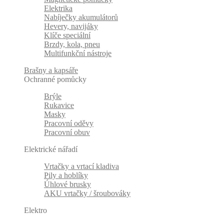
Elektrika
Nabíječky akumulátorů
Hevery, navijáky
Klíče speciální
Brzdy, kola, pneu
Multifunkční nástroje
Brašny a kapsáře
Ochranné pomůcky
Brýle
Rukavice
Masky
Pracovní oděvy
Pracovní obuv
Elektrické nářadí
Vrtačky a vrtací kladiva
Pily a hoblíky
Úhlové brusky
AKU vrtačky / šroubováky
Elektro