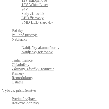
12V halogenové
12V White Laser
24V
Sady žiaroviek
LED žiarovky
SMD LED žiarovky
Poistky
Palubné prístroje
Nabíjačky
Nabíjačky akumulátorov
Nabíjačky telefonov
Trafa, meniče
Chladničky
Zásuvky, zástrčky, redukcie
Kamery
Reproduktory
Ostatné
Výbava, príslušenstvo
Povinná výbava
Reflexné doplnky