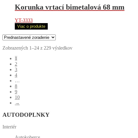
Korunka vrtací bimetalová 68 mm
YT-3333
Viac o produkte
Zobrazených 1–24 z 229 výsledkov
1
2
3
4
…
8
9
10
→
AUTODOPLNKY
Interiér
Autokoberce