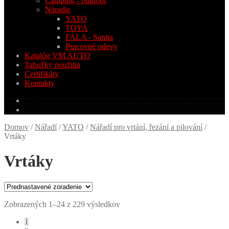
Camping - outdoor
Náradie
YATO
TOYA
FALA - Sanita
Pracovné odevy
Katalóg VM AUTO
Tabuľky použitia
Certifikáty
Kontakty
0.00
€
0 produktov
Domov
/
Nářadí
/
YATO
/
Nářadí pro vrtání, řezání a pilování
/
Vrtáky
Vrtáky
Zobrazených 1–24 z 229 výsledkov
1