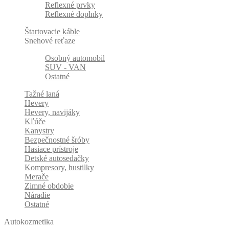
Reflexné prvky
Reflexné doplnky
Štartovacie káble
Snehové reťaze
Osobný automobil
SUV - VAN
Ostatné
Tažné laná
Hevery
Hevery, navijáky
Kľúče
Kanystry
Bezpečnostné šróby
Hasiace prístroje
Detské autosedačky
Kompresory, hustilky
Merače
Zimné obdobie
Náradie
Ostatné
Autokozmetika