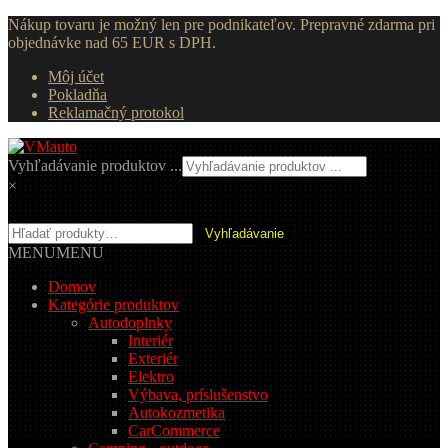
Nákup tovaru je možný len pre podnikateľov. Prepravné zdarma pri
objednávke nad 65 EUR s DPH.
Môj účet
Pokladňa
Reklamačný protokol
Preskočiť
Preskočiť
na
na
Vyhľadávanie produktov ...
navigáciu
obsah
×
Hľadať:
Vyhľadávanie
MENU
MENU
Domov
Kategórie produktov
Autodoplnky
Interiér
Exteriér
Elektro
Výbava, príslušenstvo
Autokozmetika
CarCommerce