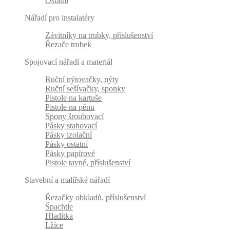
Ostatní
Nářadí pro instalatéry
Závitníky na trubky, příslušenství
Řezače trubek
Spojovací nářadí a materiál
Ruční nýtovačky, nýty
Ruční sešívačky, sponky
Pistole na kartuše
Pistole na pěnu
Spony šroubovací
Pásky stahovací
Pásky izolační
Pásky ostatní
Pásky papírové
Pistole tavné, příslušenství
Stavební a malířské nářadí
Řezačky obkladů, příslušenství
Špachtle
Hladítka
Lžíce