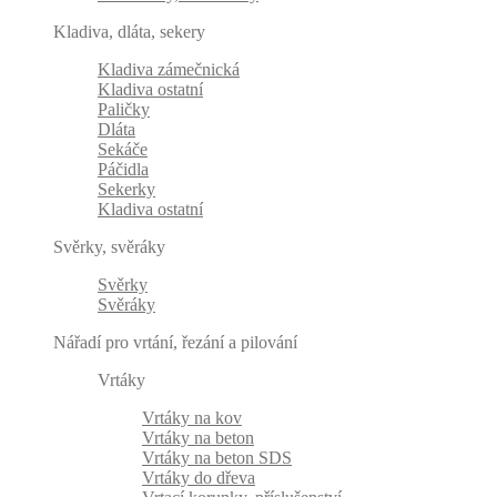
Kladiva, dláta, sekery
Kladiva zámečnická
Kladiva ostatní
Paličky
Dláta
Sekáče
Páčidla
Sekerky
Kladiva ostatní
Svěrky, svěráky
Svěrky
Svěráky
Nářadí pro vrtání, řezání a pilování
Vrtáky
Vrtáky na kov
Vrtáky na beton
Vrtáky na beton SDS
Vrtáky do dřeva