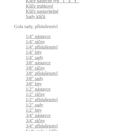
Klíče nástrčné typ "T" a "Y"
Klíče trubkové
Klíče nastavitelné
Sady klíčů
Gola sady, příslušenství
1/4" nástavce
1/4" ráčny
1/4" příslušenství
1/4" bity
1/4" sady
3/8" nástavce
3/8" ráčny
3/8" příslušenství
3/8" sady
3/8" bity
1/2" nástavce
1/2" ráčny
1/2" příslušenství
1/2" sady
1/2" bity
3/4" nástavce
3/4" ráčny
3/4" příslušenství