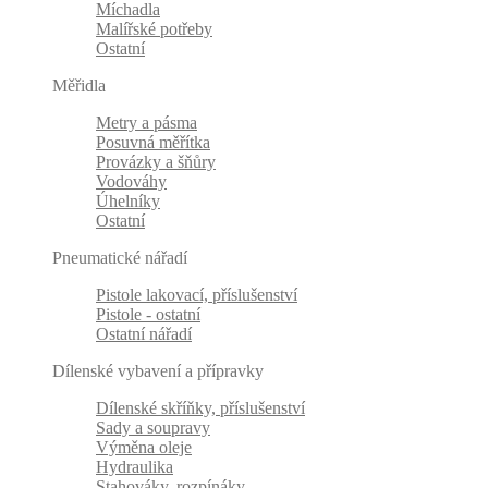
Míchadla
Malířské potřeby
Ostatní
Měřidla
Metry a pásma
Posuvná měřítka
Provázky a šňůry
Vodováhy
Úhelníky
Ostatní
Pneumatické nářadí
Pistole lakovací, příslušenství
Pistole - ostatní
Ostatní nářadí
Dílenské vybavení a přípravky
Dílenské skříňky, příslušenství
Sady a soupravy
Výměna oleje
Hydraulika
Stahováky, rozpínáky