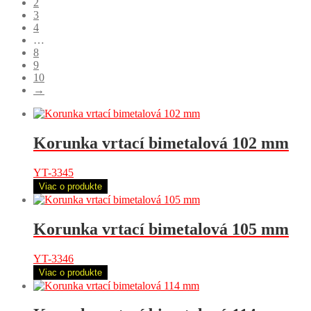
2
3
4
…
8
9
10
→
Korunka vrtací bimetalová 102 mm
YT-3345
Viac o produkte
Korunka vrtací bimetalová 105 mm
YT-3346
Viac o produkte