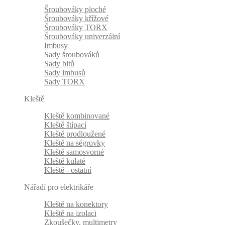
Šroubováky ploché
Šroubováky křížové
Šroubováky TORX
Šroubováky univerzální
Imbusy
Sady šroubováků
Sady bitů
Sady imbusů
Sady TORX
Kleště
Kleště kombinované
Kleště štípací
Kleště prodloužené
Kleště na ségrovky
Kleště samosvorné
Kleště kulaté
Kleště - ostatní
Nářadí pro elektrikáře
Kleště na konektory
Kleště na izolaci
Zkoušečky, multimetry