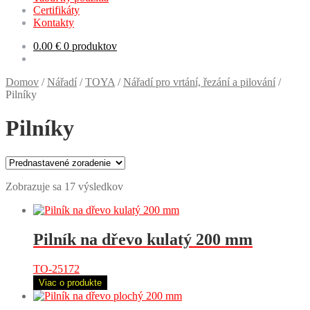
Certifikáty
Kontakty
0.00
€
0 produktov
Domov
/
Nářadí
/
TOYA
/
Nářadí pro vrtání, řezání a pilování
/
Pilníky
Pilníky
Zobrazuje sa 17 výsledkov
Pilník na dřevo kulatý 200 mm
TO-25172
Viac o produkte