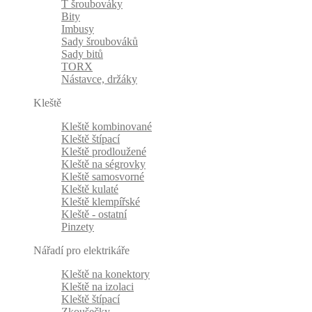
T šroubováky
Bity
Imbusy
Sady šroubováků
Sady bitů
TORX
Nástavce, držáky
Kleště
Kleště kombinované
Kleště štípací
Kleště prodloužené
Kleště na ségrovky
Kleště samosvorné
Kleště kulaté
Kleště klempířské
Kleště - ostatní
Pinzety
Nářadí pro elektrikáře
Kleště na konektory
Kleště na izolaci
Kleště štípací
Zkoušečky