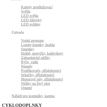
Kabely prodlužovací
Světla
LED světla
LED žárovky
LED svítilny
Zahrada
Vodní program
Lopaty,lopatky, hrabla
Smetáky
Hrábě, motyčky, kultivátory
Zahradnické nůžky
Rýče, vidle
Násady
Postřikovače, příslušenství
Sekačky, příslušenství
Motorové pily, příslušenství
Nůžky na živý plot
Ostatní
Nářadí pro kominíky, kamna
CYKLODOPLNKY