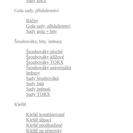
Sady klíčů
Gola sady, příslušenství
Ráčny
Gola sady, příslušenství
Sady gola + bity
Šroubováky, bity, imbusy
Šroubováky ploché
Šroubováky křížové
Šroubováky TORX
Šroubováky univerzální
Imbusy
Sady šroubováků
Sady bitů
Sady imbusů
Sady TORX
Kleště
Kleště kombinované
Kleště štípací
Kleště prodloužené
Kleště na ségrovky