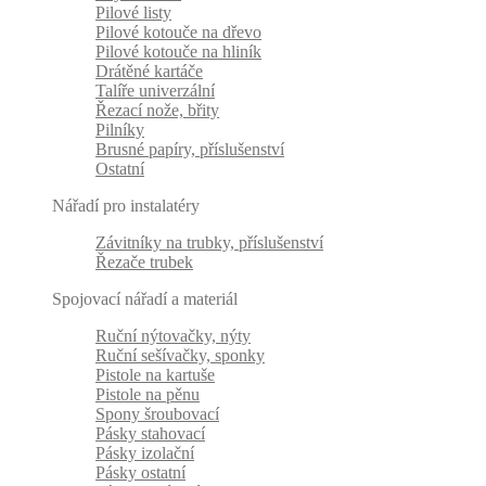
Pilové listy
Pilové kotouče na dřevo
Pilové kotouče na hliník
Drátěné kartáče
Talíře univerzální
Řezací nože, břity
Pilníky
Brusné papíry, příslušenství
Ostatní
Nářadí pro instalatéry
Závitníky na trubky, příslušenství
Řezače trubek
Spojovací nářadí a materiál
Ruční nýtovačky, nýty
Ruční sešívačky, sponky
Pistole na kartuše
Pistole na pěnu
Spony šroubovací
Pásky stahovací
Pásky izolační
Pásky ostatní