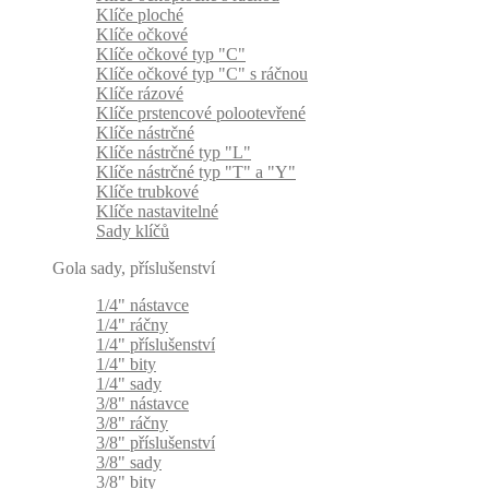
Klíče ploché
Klíče očkové
Klíče očkové typ "C"
Klíče očkové typ "C" s ráčnou
Klíče rázové
Klíče prstencové polootevřené
Klíče nástrčné
Klíče nástrčné typ "L"
Klíče nástrčné typ "T" a "Y"
Klíče trubkové
Klíče nastavitelné
Sady klíčů
Gola sady, příslušenství
1/4" nástavce
1/4" ráčny
1/4" příslušenství
1/4" bity
1/4" sady
3/8" nástavce
3/8" ráčny
3/8" příslušenství
3/8" sady
3/8" bity