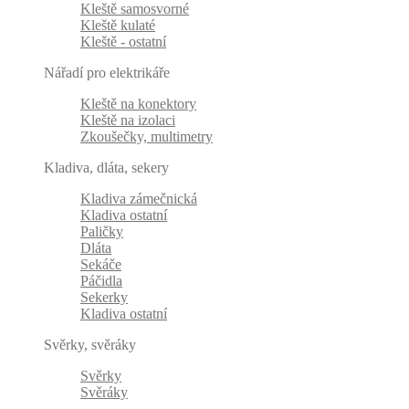
Kleště samosvorné
Kleště kulaté
Kleště - ostatní
Nářadí pro elektrikáře
Kleště na konektory
Kleště na izolaci
Zkoušečky, multimetry
Kladiva, dláta, sekery
Kladiva zámečnická
Kladiva ostatní
Paličky
Dláta
Sekáče
Páčidla
Sekerky
Kladiva ostatní
Svěrky, svěráky
Svěrky
Svěráky