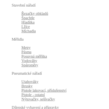
Stavební nářadí
Řezačky obkladů
Špachtle
Hladítka
Lžíce
Míchadla
Měřidla
Metry
Pásma
Posuvná měřítka
Vodováhy
Spároměry
Pneumatické nářadí
Utahováky
Brusky
Pistole lakovací, příslušenství
Pistole - ostatní
Nýtovačky, sešívačky
Dílenské vybavení a přípravky