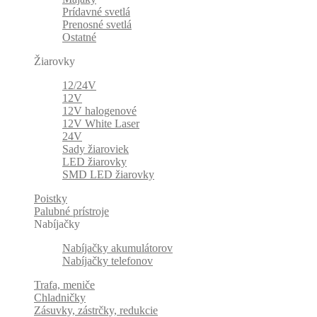
Prídavné svetlá
Prenosné svetlá
Ostatné
Žiarovky
12/24V
12V
12V halogenové
12V White Laser
24V
Sady žiaroviek
LED žiarovky
SMD LED žiarovky
Poistky
Palubné prístroje
Nabíjačky
Nabíjačky akumulátorov
Nabíjačky telefonov
Trafa, meniče
Chladničky
Zásuvky, zástrčky, redukcie