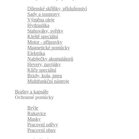
Dílenské skříňky, příslušenství
Sady a soupravy
Výměna oleje
Hydraulika
Stahováky, svěrky
Kleště speciální
Motor - přípravky
Magnetické pomůcky
Elektrika
Nabíječky akumulátorů
Hevery, navijáky
Klíče speciální
Brzdy, kola, pneu
Multifunkční nástroje
Brašny a kapsáře
Ochranné pomůcky
Brýle
Rukavice
Masky
Pracovní oděvy
Pracovní obuv