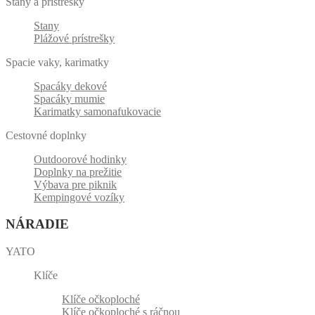
Stany a prístřešky
Stany
Plážové prístrešky
Spacie vaky, karimatky
Spacáky dekové
Spacáky mumie
Karimatky samonafukovacie
Cestovné doplnky
Outdoorové hodinky
Doplnky na prežitie
Výbava pre piknik
Kempingové vozíky
NÁRADIE
YATO
Klíče
Klíče očkoploché
Klíče očkoploché s ráčnou