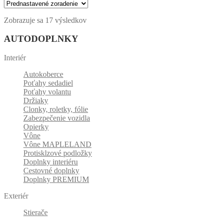
Zobrazuje sa 17 výsledkov
AUTODOPLNKY
Interiér
Autokoberce
Poťahy sedadiel
Poťahy volantu
Držiaky
Clonky, roletky, fólie
Zabezpečenie vozidla
Opierky
Vône
Vône MAPLELAND
Protisklzové podložky
Doplnky interiéru
Cestovné doplnky
Doplnky PREMIUM
Exteriér
Stierače