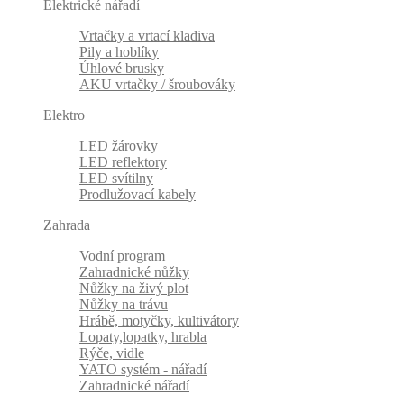
Elektrické nářadí
Vrtačky a vrtací kladiva
Pily a hoblíky
Úhlové brusky
AKU vrtačky / šroubováky
Elektro
LED žárovky
LED reflektory
LED svítilny
Prodlužovací kabely
Zahrada
Vodní program
Zahradnické nůžky
Nůžky na živý plot
Nůžky na trávu
Hrábě, motyčky, kultivátory
Lopaty,lopatky, hrabla
Rýče, vidle
YATO systém - nářadí
Zahradnické nářadí