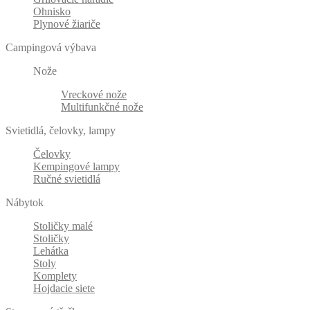
Ohnisko
Plynové žiariče
Campingová výbava
Nože
Vreckové nože
Multifunkčné nože
Svietidlá, čelovky, lampy
Čelovky
Kempingové lampy
Ručné svietidlá
Nábytok
Stoličky malé
Stoličky
Lehátka
Stoly
Komplety
Hojdacie siete