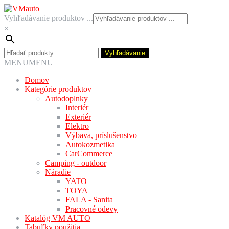
Preskočiť
Preskočiť
na
na
Vyhľadávanie produktov ...
navigáciu
obsah
×
Hľadať:
Vyhľadávanie
MENU
MENU
Domov
Kategórie produktov
Autodoplnky
Interiér
Exteriér
Elektro
Výbava, príslušenstvo
Autokozmetika
CarCommerce
Camping - outdoor
Náradie
YATO
TOYA
FALA - Sanita
Pracovné odevy
Katalóg VM AUTO
Tabuľky použitia