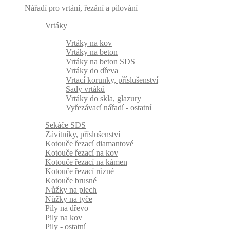
Nářadí pro vrtání, řezání a pilování
Vrtáky
Vrtáky na kov
Vrtáky na beton
Vrtáky na beton SDS
Vrtáky do dřeva
Vrtací korunky, příslušenství
Sady vrtáků
Vrtáky do skla, glazury
Vyřezávací nářadí - ostatní
Sekáče SDS
Závitníky, příslušenství
Kotouče řezací diamantové
Kotouče řezací na kov
Kotouče řezací na kámen
Kotouče řezací různé
Kotouče brusné
Nůžky na plech
Nůžky na tyče
Pily na dřevo
Pily na kov
Pily - ostatní