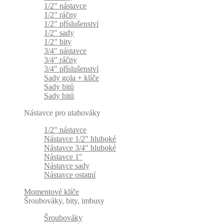
1/2" nástavce
1/2" ráčny
1/2" příslušenství
1/2" sady
1/2" bity
3/4" nástavce
3/4" ráčny
3/4" příslušenství
Sady gola + klíče
Sady bitů
Sady bitů
Nástavce pro utahováky
1/2" nástavce
Nástavce 1/2" hluboké
Nástavce 3/4" hluboké
Nástavce 1"
Nástavce sady
Nástavce ostatní
Momentové klíče
Šroubováky, bity, imbusy
Šroubováky