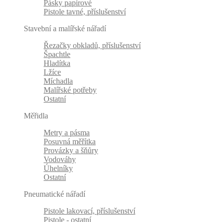
Pásky papírové
Pistole tavné, příslušenství
Stavební a malířské nářadí
Řezačky obkladů, příslušenství
Špachtle
Hladítka
Lžíce
Míchadla
Malířské potřeby
Ostatní
Měřidla
Metry a pásma
Posuvná měřítka
Provázky a šňůry
Vodováhy
Úhelníky
Ostatní
Pneumatické nářadí
Pistole lakovací, příslušenství
Pistole - ostatní