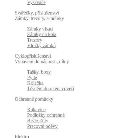
Vysavače
Svářečky, příslušenství
Zámky, trezory, schránky
Zámky visací
Zámky na kola
Trezory
Vložky zámků
Cyklopříslušenství
Vybavení domácnosti, dílny
Tašky, boxy
Pytle
Kolečka
Těsnění do oken a dveří
Ochranné pomůcky
Rukavice
Podložky ochranné
Brýle, štíty
Pracovní oděvy
Elektro