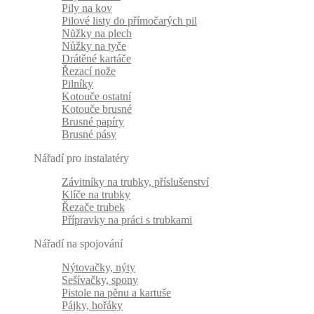
Pily na kov
Pilové listy do přímočarých pil
Nůžky na plech
Nůžky na tyče
Drátěné kartáče
Řezací nože
Pilníky
Kotouče ostatní
Kotouče brusné
Brusné papíry
Brusné pásy
Nářadí pro instalatéry
Závitníky na trubky, příslušenství
Klíče na trubky
Řezače trubek
Přípravky na práci s trubkami
Nářadí na spojování
Nýtovačky, nýty
Sešívačky, spony
Pistole na pěnu a kartuše
Pájky, hořáky