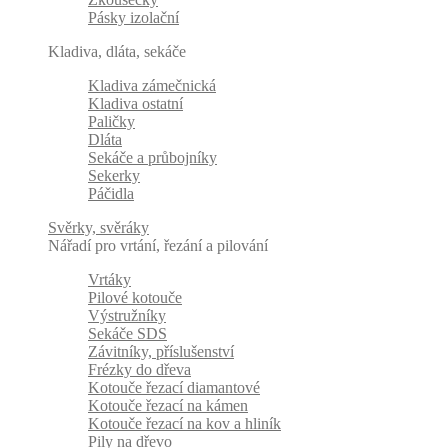
Pásky izolační
Kladiva, dláta, sekáče
Kladiva zámečnická
Kladiva ostatní
Paličky
Dláta
Sekáče a průbojníky
Sekerky
Páčidla
Svěrky, svěráky
Nářadí pro vrtání, řezání a pilování
Vrtáky
Pilové kotouče
Výstružníky
Sekáče SDS
Závitníky, příslušenství
Frézky do dřeva
Kotouče řezací diamantové
Kotouče řezací na kámen
Kotouče řezací na kov a hliník
Pily na dřevo