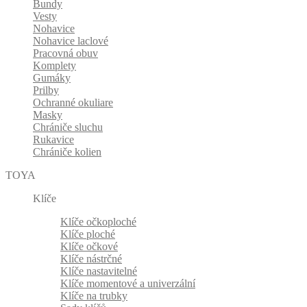
Bundy
Vesty
Nohavice
Nohavice laclové
Pracovná obuv
Komplety
Gumáky
Prilby
Ochranné okuliare
Masky
Chrániče sluchu
Rukavice
Chrániče kolien
TOYA
Klíče
Klíče očkoploché
Klíče ploché
Klíče očkové
Klíče nástrčné
Klíče nastavitelné
Klíče momentové a univerzální
Klíče na trubky