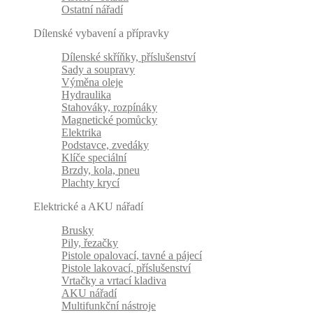
Ostatní nářadí
Dílenské vybavení a přípravky
Dílenské skříňky, příslušenství
Sady a soupravy
Výměna oleje
Hydraulika
Stahováky, rozpínáky
Magnetické pomůcky
Elektrika
Podstavce, zvedáky
Klíče speciální
Brzdy, kola, pneu
Plachty krycí
Elektrické a AKU nářadí
Brusky
Pily, řezačky
Pistole opalovací, tavné a pájecí
Pistole lakovací, příslušenství
Vrtačky a vrtací kladiva
AKU nářadí
Multifunkční nástroje