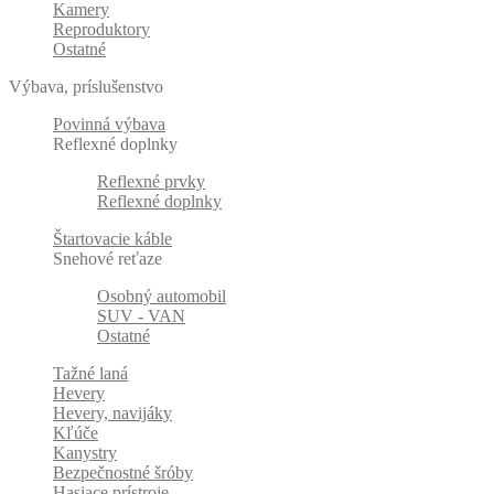
Kamery
Reproduktory
Ostatné
Výbava, príslušenstvo
Povinná výbava
Reflexné doplnky
Reflexné prvky
Reflexné doplnky
Štartovacie káble
Snehové reťaze
Osobný automobil
SUV - VAN
Ostatné
Tažné laná
Hevery
Hevery, navijáky
Kľúče
Kanystry
Bezpečnostné šróby
Hasiace prístroje