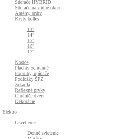
Stierače HYBRID
Stierače na zadné okno
Antény, prúty
Kryty kolies
13"
14"
15"
16"
17"
Nosiče
Plachty ochranné
Popruhy, upínače
Podložky ŠPZ
Zrkadlá
Reflexné prvky
Chrániče dverí
Dekorácie
Elektro
Osvetlenie
Denné svietenie
Majáky