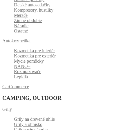
Detské autosedačky
Kompresory, hustilky
Merače
Zimné obdobie
Náradie
Ostatné
Autokozmetika
Kozmetika pre interiér
Kozmetika pre exteriér
Mycie pomôcky
NANO+
Rozmrazovače
Lepidlá
CarCommerce
CAMPING, OUTDOOR
Grily
Grily na drevené uhlie
Grily a ohnisko
Grilovacie náradie