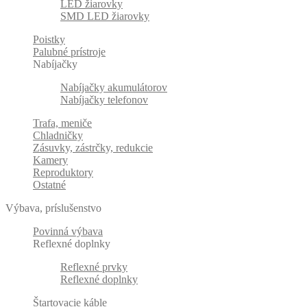
LED žiarovky
SMD LED žiarovky
Poistky
Palubné prístroje
Nabíjačky
Nabíjačky akumulátorov
Nabíjačky telefonov
Trafa, meniče
Chladničky
Zásuvky, zástrčky, redukcie
Kamery
Reproduktory
Ostatné
Výbava, príslušenstvo
Povinná výbava
Reflexné doplnky
Reflexné prvky
Reflexné doplnky
Štartovacie káble