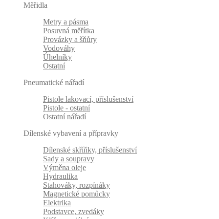
Měřidla
Metry a pásma
Posuvná měřítka
Provázky a šňůry
Vodováhy
Úhelníky
Ostatní
Pneumatické nářadí
Pistole lakovací, příslušenství
Pistole - ostatní
Ostatní nářadí
Dílenské vybavení a přípravky
Dílenské skříňky, příslušenství
Sady a soupravy
Výměna oleje
Hydraulika
Stahováky, rozpínáky
Magnetické pomůcky
Elektrika
Podstavce, zvedáky