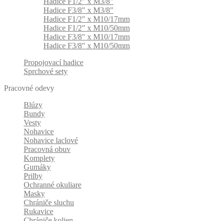
Hadice F1/2" x M3/8"
Hadice F3/8" x M3/8"
Hadice F1/2" x M10/17mm
Hadice F1/2" x M10/50mm
Hadice F3/8" x M10/17mm
Hadice F3/8" x M10/50mm
Propojovací hadice
Sprchové sety
Pracovné odevy
Blúzy
Bundy
Vesty
Nohavice
Nohavice laclové
Pracovná obuv
Komplety
Gumáky
Prilby
Ochranné okuliare
Masky
Chrániče sluchu
Rukavice
Chrániče kolien