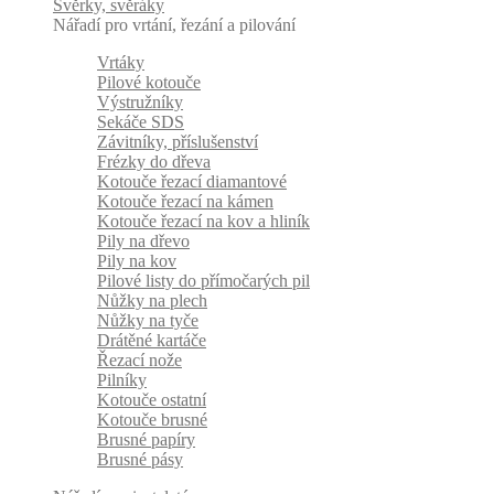
Svěrky, svěráky
Nářadí pro vrtání, řezání a pilování
Vrtáky
Pilové kotouče
Výstružníky
Sekáče SDS
Závitníky, příslušenství
Frézky do dřeva
Kotouče řezací diamantové
Kotouče řezací na kámen
Kotouče řezací na kov a hliník
Pily na dřevo
Pily na kov
Pilové listy do přímočarých pil
Nůžky na plech
Nůžky na tyče
Drátěné kartáče
Řezací nože
Pilníky
Kotouče ostatní
Kotouče brusné
Brusné papíry
Brusné pásy