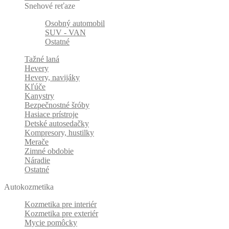
Snehové reťaze
Osobný automobil
SUV - VAN
Ostatné
Tažné laná
Hevery
Hevery, navijáky
Kľúče
Kanystry
Bezpečnostné šróby
Hasiace prístroje
Detské autosedačky
Kompresory, hustilky
Merače
Zimné obdobie
Náradie
Ostatné
Autokozmetika
Kozmetika pre interiér
Kozmetika pre exteriér
Mycie pomôcky