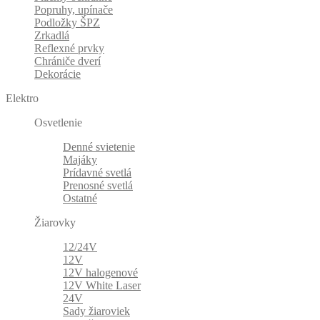
Popruhy, upínače
Podložky ŠPZ
Zrkadlá
Reflexné prvky
Chrániče dverí
Dekorácie
Elektro
Osvetlenie
Denné svietenie
Majáky
Prídavné svetlá
Prenosné svetlá
Ostatné
Žiarovky
12/24V
12V
12V halogenové
12V White Laser
24V
Sady žiaroviek