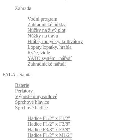
Zahrada
Vodní program
Zahradnické nůžky
Nůžky na živý plot
Nůžky na trávu
Hrábě, motyčky, kultivátory
Lopaty,lopatky, hrabla
Rýče, vidle
YATO systém - nářadí
Zahradnické nářadí
FALA - Sanita
Baterie
Perlátory
Výpustě umyvadlové
Sprchové hlavice
Sprchové hadice
Hadice F1/2" x F1/2"
Hadice F1/2" x F3/8"
Hadice F3/8" x F3/8"
Hadice F1/2" x M1/2"