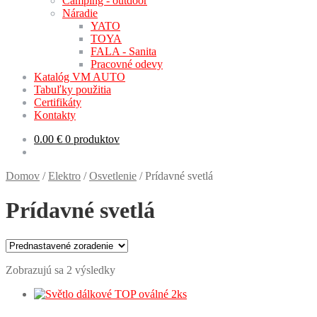
Camping - outdoor
Náradie
YATO
TOYA
FALA - Sanita
Pracovné odevy
Katalóg VM AUTO
Tabuľky použitia
Certifikáty
Kontakty
0.00
€
0 produktov
Domov
/
Elektro
/
Osvetlenie
/
Prídavné svetlá
Prídavné svetlá
Zobrazujú sa 2 výsledky