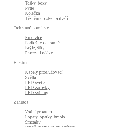
Tašky, boxy
Pytle
Kolečka
Těsnění do oken a dveří
Ochranné pomůcky
Rukavice
Podložky ochranné
Brýle, štíty
Pracovní oděvy
Elektro
Kabely prodlužovací
Světla
LED světla
LED žárovky
LED svítilny
Zahrada
Vodní program
Lopaty,lopatky, hrabla
Smetáky