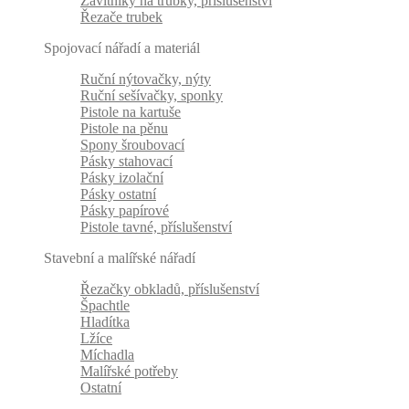
Závitníky na trubky, příslušenství
Řezače trubek
Spojovací nářadí a materiál
Ruční nýtovačky, nýty
Ruční sešívačky, sponky
Pistole na kartuše
Pistole na pěnu
Spony šroubovací
Pásky stahovací
Pásky izolační
Pásky ostatní
Pásky papírové
Pistole tavné, příslušenství
Stavební a malířské nářadí
Řezačky obkladů, příslušenství
Špachtle
Hladítka
Lžíce
Míchadla
Malířské potřeby
Ostatní