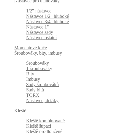
Nástavce pro utahováky
1/2" nástavce
Nástavce 1/2" hluboké
Nástavce 3/4" hluboké
Nástavce 1"
Nástavce sady
Nástavce ostatní
Momentové klíče
Šroubováky, bity, imbusy
Šroubováky
T šroubováky
Bity
Imbusy
Sady šroubováků
Sady bitů
TORX
Nástavce, držáky
Kleště
Kleště kombinované
Kleště štípací
Kleště prodloužené