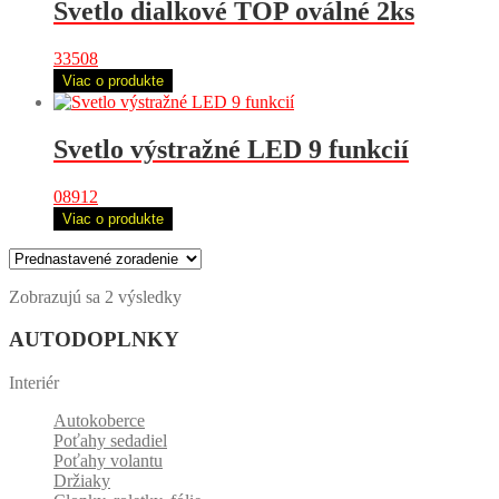
Svetlo dialkové TOP oválné 2ks
33508
Viac o produkte
Svetlo výstražné LED 9 funkcií
08912
Viac o produkte
Zobrazujú sa 2 výsledky
AUTODOPLNKY
Interiér
Autokoberce
Poťahy sedadiel
Poťahy volantu
Držiaky