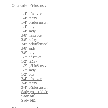
Gola sady, příslušenství
1/4" nástavce
1/4" ráčny
1/4" příslušenství
1/4" bity
1/4" sady
3/8" nástavce
3/8" ráčny
3/8" příslušenství
3/8" sady
3/8" bity
1/2" nástavce
1/2" ráčny
1/2" příslušenství
1/2" sady
1/2" bity
3/4" nástavce
3/4" ráčny
3/4" příslušenství
Sady gola + klíče
Sady bitů
Sady bitů