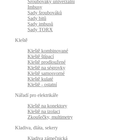
Šroubováky univerzální
Imbusy
Sady šroubováků
Sady bitů
Sady imbusů
Sady TORX
Kleště
Kleště kombinované
Kleště štípací
Kleště prodloužené
Kleště na ségrovky
Kleště samosvorné
Kleště kulaté
Kleště - ostatní
Nářadí pro elektrikáře
Kleště na konektory
Kleště na izolaci
Zkoušečky, multimetry
Kladiva, dláta, sekery
Kladiva zámečnická