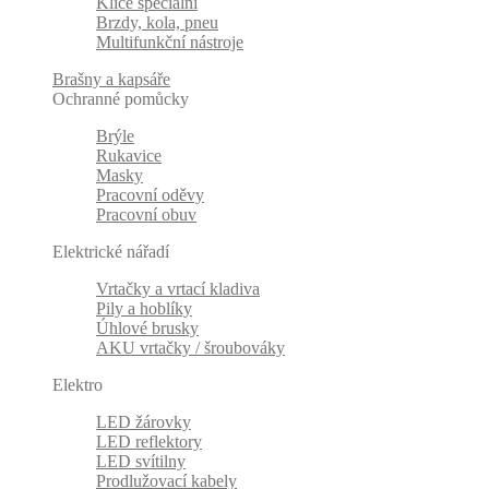
Klíče speciální
Brzdy, kola, pneu
Multifunkční nástroje
Brašny a kapsáře
Ochranné pomůcky
Brýle
Rukavice
Masky
Pracovní oděvy
Pracovní obuv
Elektrické nářadí
Vrtačky a vrtací kladiva
Pily a hoblíky
Úhlové brusky
AKU vrtačky / šroubováky
Elektro
LED žárovky
LED reflektory
LED svítilny
Prodlužovací kabely