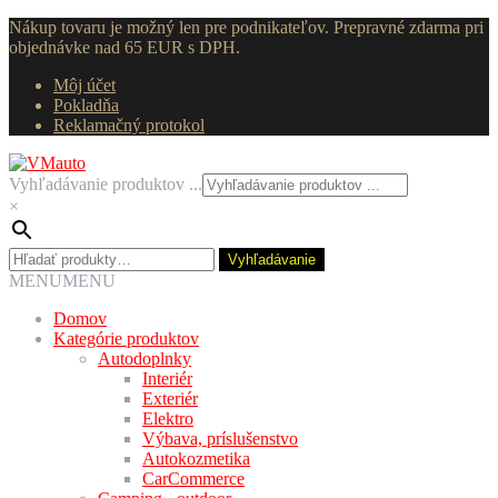
Nákup tovaru je možný len pre podnikateľov. Prepravné zdarma pri
objednávke nad 65 EUR s DPH.
Môj účet
Pokladňa
Reklamačný protokol
Preskočiť
Preskočiť
na
na
Vyhľadávanie produktov ...
navigáciu
obsah
×
Hľadať:
Vyhľadávanie
MENU
MENU
Domov
Kategórie produktov
Autodoplnky
Interiér
Exteriér
Elektro
Výbava, príslušenstvo
Autokozmetika
CarCommerce