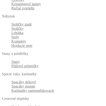
Kempingové lampy
Ručné svietidlá
Nábytok
Stoličky malé
Stoličky
Lehátka
Stoly
Komplety
Hojdacie siete
Stany a prístřešky
Stany
Plážové prístrešky
Spacie vaky, karimatky
Spacáky dekové
Spacáky mumie
Karimatky samonafukovacie
Cestovné doplnky