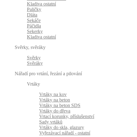
Kladiva ostatní
Paličky
Dláta
Sekáče
Páčidla
Sekerky
Kladiva ostatní
Svěrky, svěráky
Svěrky
Svěráky
Nářadí pro vrtání, řezání a pilování
Vrtáky
Vrtáky na kov
Vrtáky na beton
Vrtáky na beton SDS
Vrtáky do dřeva
Vrtací korunky, příslušenství
Sady vrtáků
Vrtáky do skla, glazury
Vyřezávací nářadí - ostatní