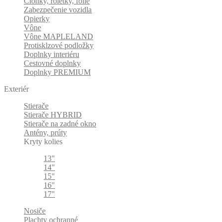
Clonky, roletky, fólie
Zabezpečenie vozidla
Opierky
Vône
Vône MAPLELAND
Protisklzové podložky
Doplnky interiéru
Cestovné doplnky
Doplnky PREMIUM
Exteriér
Stierače
Stierače HYBRID
Stierače na zadné okno
Antény, prúty
Kryty kolies
13"
14"
15"
16"
17"
Nosiče
Plachty ochranné