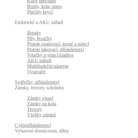
Klíče speciální
Brzdy, kola, pneu
Plachty krycí
Elektrické a AKU nářadí
Brusky
Pily, řezačky
Pistole opalovací, tavné a pájecí
Pistole lakovací, příslušenství
Vrtačky a vrtací kladiva
AKU nářadí
Multifunkční nástroje
Vysavače
Svářečky, příslušenství
Zámky, trezory, schránky
Zámky visací
Zámky na kola
Trezory
Vložky zámků
Cyklopříslušenství
Vybavení domácnosti, dílny