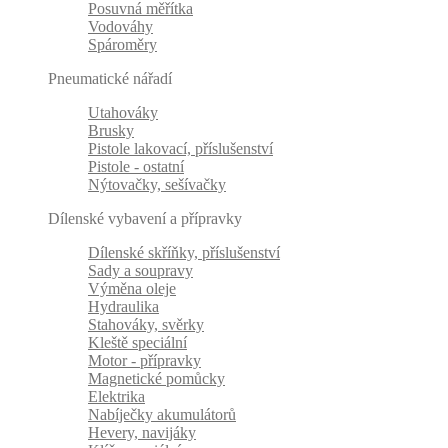
Posuvná měřítka
Vodováhy
Spároměry
Pneumatické nářadí
Utahováky
Brusky
Pistole lakovací, příslušenství
Pistole - ostatní
Nýtovačky, sešívačky
Dílenské vybavení a přípravky
Dílenské skříňky, příslušenství
Sady a soupravy
Výměna oleje
Hydraulika
Stahováky, svěrky
Kleště speciální
Motor - přípravky
Magnetické pomůcky
Elektrika
Nabíječky akumulátorů
Hevery, navijáky