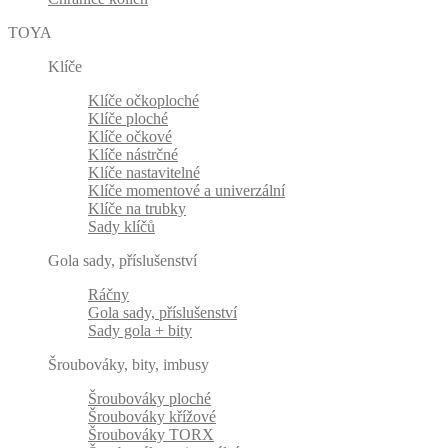
TOYA
Klíče
Klíče očkoploché
Klíče ploché
Klíče očkové
Klíče nástrčné
Klíče nastavitelné
Klíče momentové a univerzální
Klíče na trubky
Sady klíčů
Gola sady, příslušenství
Ráčny
Gola sady, příslušenství
Sady gola + bity
Šroubováky, bity, imbusy
Šroubováky ploché
Šroubováky křížové
Šroubováky TORX