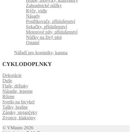
Hrábě, motyčky, kultivátory
Zahradnické nůžky
Rýče, vidle
Násady
Postřikovače, příslušenství
Sekačky, příslušenství
Motorové pily, příslušenství
Nůžky na živý plot
Ostatní
Nářadí pro kominíky, kamna
CYKLODOPLNKY
Dekorácie
Duše
Flaše, držiaky
Náradie, lepenie
Rôzne
Svetlo na bicykel
Tašky, brašne
Zámky, stojančeky
Zvonce, klaksóny
© VMauto 2026