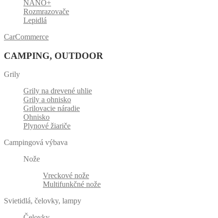
NANO+
Rozmrazovače
Lepidlá
CarCommerce
CAMPING, OUTDOOR
Grily
Grily na drevené uhlie
Grily a ohnisko
Grilovacie náradie
Ohnisko
Plynové žiariče
Campingová výbava
Nože
Vreckové nože
Multifunkčné nože
Svietidlá, čelovky, lampy
Čelovky