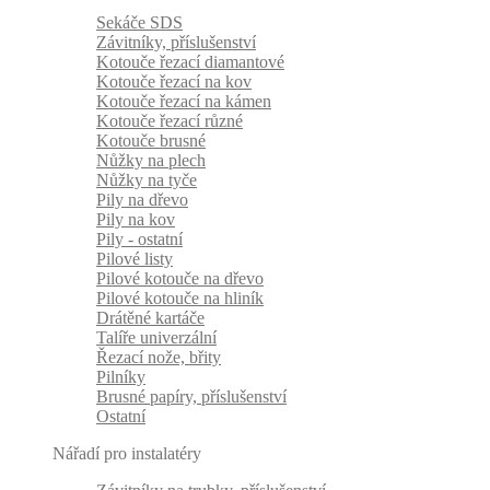
Sekáče SDS
Závitníky, příslušenství
Kotouče řezací diamantové
Kotouče řezací na kov
Kotouče řezací na kámen
Kotouče řezací různé
Kotouče brusné
Nůžky na plech
Nůžky na tyče
Pily na dřevo
Pily na kov
Pily - ostatní
Pilové listy
Pilové kotouče na dřevo
Pilové kotouče na hliník
Drátěné kartáče
Talíře univerzální
Řezací nože, břity
Pilníky
Brusné papíry, příslušenství
Ostatní
Nářadí pro instalatéry