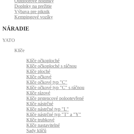
Outdoorové hodinky
Doplnky na prežitie
Výbava pre piknik
Kempingové vozíky
NÁRADIE
YATO
Klíče
Klíče očkoploché
Klíče očkoploché s ráčnou
Klíče ploché
Klíče očkové
Klíče očkové typ "C"
Klíče očkové typ "C" s ráčnou
Klíče rázové
Klíče prstencové polootevřené
Klíče nástrčné
Klíče nástrčné typ "L"
Klíče nástrčné typ "T" a "Y"
Klíče trubkové
Klíče nastavitelné
Sady klíčů