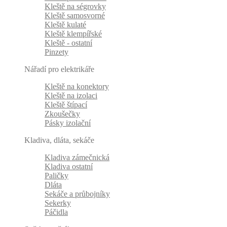
Kleště na ségrovky
Kleště samosvorné
Kleště kulaté
Kleště klempířské
Kleště - ostatní
Pinzety
Nářadí pro elektrikáře
Kleště na konektory
Kleště na izolaci
Kleště štípací
Zkoušečky
Pásky izolační
Kladiva, dláta, sekáče
Kladiva zámečnická
Kladiva ostatní
Paličky
Dláta
Sekáče a průbojníky
Sekerky
Páčidla