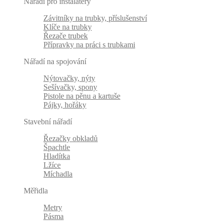
Nářadí pro instalatéry
Závitníky na trubky, příslušenství
Klíče na trubky
Řezače trubek
Přípravky na práci s trubkami
Nářadí na spojování
Nýtovačky, nýty
Sešívačky, spony
Pistole na pěnu a kartuše
Pájky, hořáky
Stavební nářadí
Řezačky obkladů
Špachtle
Hladítka
Lžíce
Míchadla
Měřidla
Metry
Pásma