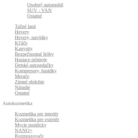
Osobný automobil
SUV - VAN
Ostatné
Tažné laná
Hevery
Hevery, navijáky
Kľúče
Kanystry
Bezpečnostné šróby
Hasiace prístroje
Detské autosedačky
Kompresory, hustilky
Merače
Zimné obdobie
Náradie
Ostatné
Autokozmetika
Kozmetika pre interiér
Kozmetika pre exteriér
Mycie pomôcky
NANO+
Rozmrazovače