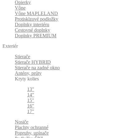
Opierky
Vône
Vône MAPLELAND
Protisklzové podložky
Doplnky interiéru
Cestovné doplnky
Doplnky PREMIUM
Exteriér
Stierače
Stierače HYBRID
Stierače na zadné okno
Antény, prúty
Kryty kolies
13"
14"
15"
16"
17"
Nosiče
Plachty ochranné
Popruhy, upínače