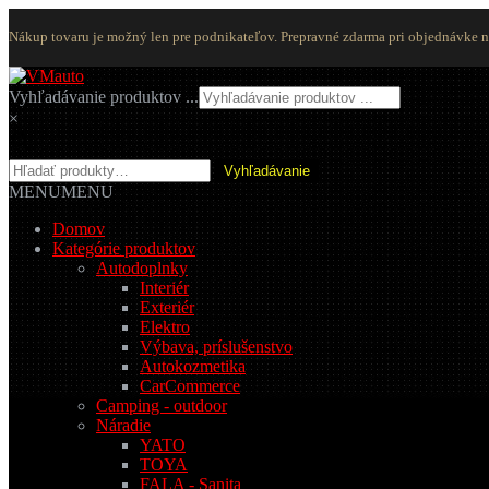
Nákup tovaru je možný len pre podnikateľov. Prepravné zdarma pri objednávke 
Preskočiť
Preskočiť
na
na
Vyhľadávanie produktov ...
navigáciu
obsah
×
Hľadať:
Vyhľadávanie
MENU
MENU
Domov
Kategórie produktov
Autodoplnky
Interiér
Exteriér
Elektro
Výbava, príslušenstvo
Autokozmetika
CarCommerce
Camping - outdoor
Náradie
YATO
TOYA
FALA - Sanita