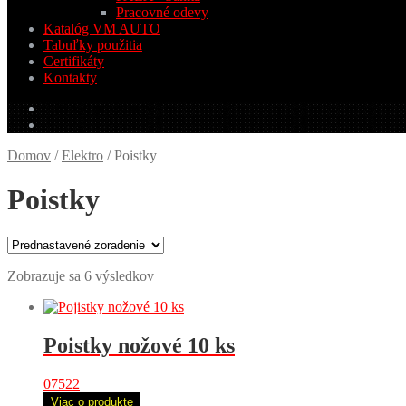
Pracovné odevy
Katalóg VM AUTO
Tabuľky použitia
Certifikáty
Kontakty
0.00
€
0 produktov
Domov
/
Elektro
/
Poistky
Poistky
Zobrazuje sa 6 výsledkov
Poistky nožové 10 ks
07522
Viac o produkte