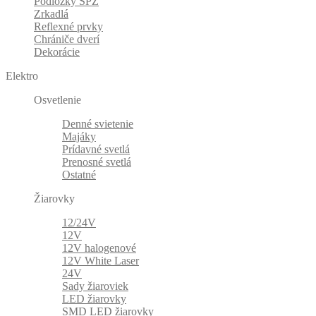
Podložky ŠPZ
Zrkadlá
Reflexné prvky
Chrániče dverí
Dekorácie
Elektro
Osvetlenie
Denné svietenie
Majáky
Prídavné svetlá
Prenosné svetlá
Ostatné
Žiarovky
12/24V
12V
12V halogenové
12V White Laser
24V
Sady žiaroviek
LED žiarovky
SMD LED žiarovky