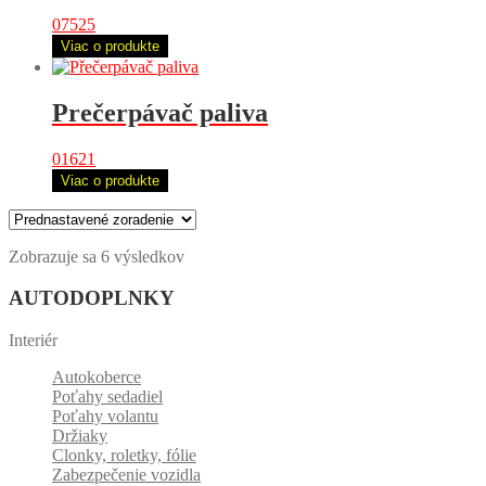
07525
Viac o produkte
Prečerpávač paliva
01621
Viac o produkte
Zobrazuje sa 6 výsledkov
AUTODOPLNKY
Interiér
Autokoberce
Poťahy sedadiel
Poťahy volantu
Držiaky
Clonky, roletky, fólie
Zabezpečenie vozidla