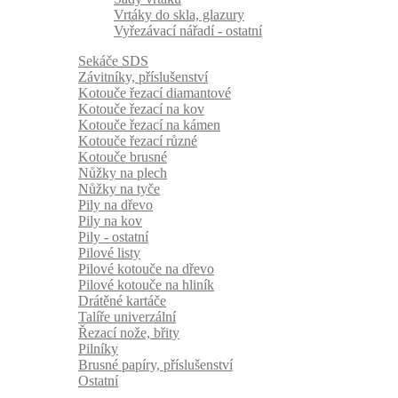
Vrtáky do skla, glazury
Vyřezávací nářadí - ostatní
Sekáče SDS
Závitníky, příslušenství
Kotouče řezací diamantové
Kotouče řezací na kov
Kotouče řezací na kámen
Kotouče řezací různé
Kotouče brusné
Nůžky na plech
Nůžky na tyče
Pily na dřevo
Pily na kov
Pily - ostatní
Pilové listy
Pilové kotouče na dřevo
Pilové kotouče na hliník
Drátěné kartáče
Talíře univerzální
Řezací nože, břity
Pilníky
Brusné papíry, příslušenství
Ostatní