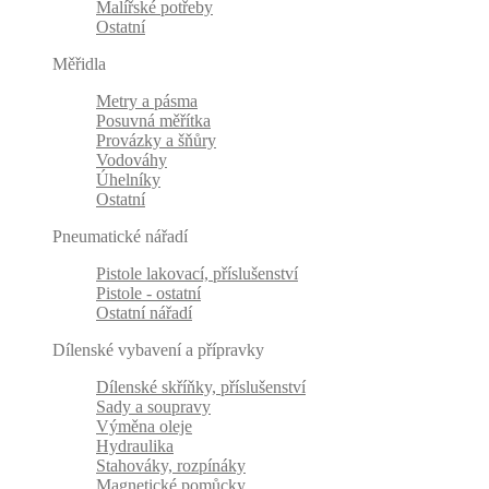
Malířské potřeby
Ostatní
Měřidla
Metry a pásma
Posuvná měřítka
Provázky a šňůry
Vodováhy
Úhelníky
Ostatní
Pneumatické nářadí
Pistole lakovací, příslušenství
Pistole - ostatní
Ostatní nářadí
Dílenské vybavení a přípravky
Dílenské skříňky, příslušenství
Sady a soupravy
Výměna oleje
Hydraulika
Stahováky, rozpínáky
Magnetické pomůcky