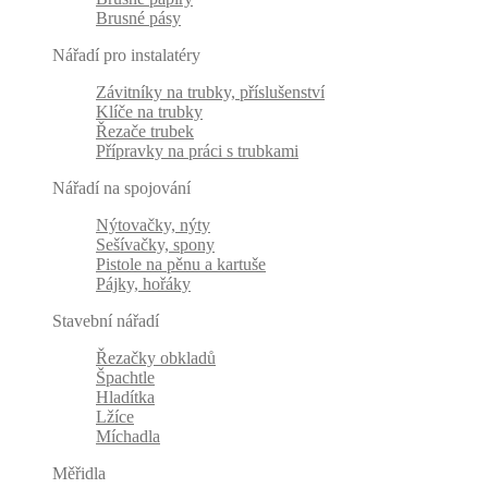
Brusné pásy
Nářadí pro instalatéry
Závitníky na trubky, příslušenství
Klíče na trubky
Řezače trubek
Přípravky na práci s trubkami
Nářadí na spojování
Nýtovačky, nýty
Sešívačky, spony
Pistole na pěnu a kartuše
Pájky, hořáky
Stavební nářadí
Řezačky obkladů
Špachtle
Hladítka
Lžíce
Míchadla
Měřidla