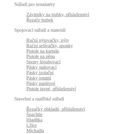
Nářadí pro instalatéry
Závitníky na trubky, příslušenství
Řezače trubek
Spojovací nářadí a materiál
Ruční nýtovačky, nýty
Ruční sešívačky, sponky
Pistole na kartuše
Pistole na pěnu
Spony šroubovací
Pásky stahovací
Pásky izolační
Pásky ostatní
Pásky papírové
Pistole tavné, příslušenství
Stavební a malířské nářadí
Řezačky obkladů, příslušenství
Špachtle
Hladítka
Lžíce
Míchadla