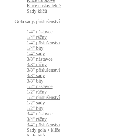
Klíče trubkové
Klíče nastavitelné
Sady klíčů
Gola sady, příslušenství
1/4" nástavce
1/4" ráčny
1/4" příslušenství
1/4" bity
1/4" sady
3/8" nástavce
3/8" ráčny
3/8" příslušenství
3/8" sady
3/8" bity
1/2" nástavce
1/2" ráčny
1/2" příslušenství
1/2" sady
1/2" bity
3/4" nástavce
3/4" ráčny
3/4" příslušenství
Sady gola + klíče
Sady bitů