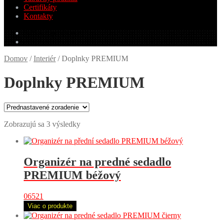
Certifikáty
Kontakty
0.00
€
0 produktov
Domov
/
Interiér
/
Doplnky PREMIUM
Doplnky PREMIUM
Zobrazujú sa 3 výsledky
Organizér na predné sedadlo
PREMIUM béžový
06521
Viac o produkte