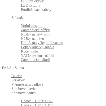
LED reflektory
LED svítilny
Prodlužovací kabely
Zahrada
Vodní program
Zahradnické nůžky
Nůžky na živý plot
Nůžky na trávu
Hrábě, motyčky, kultivátory
Lopaty,lopatky, hrabla
Rýče, vidle
YATO systém - nářadí
Zahradnické nářadí
FALA - Sanita
Baterie
Perlátory
Výpustě umyvadlové
Sprchové hlavice
Sprchové hadice
Hadice F1/2" x F1/2"
Hadice F1/2" x F3/8"