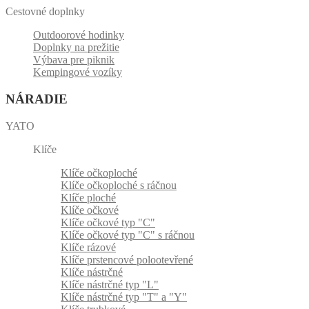
Cestovné doplnky
Outdoorové hodinky
Doplnky na prežitie
Výbava pre piknik
Kempingové vozíky
NÁRADIE
YATO
Klíče
Klíče očkoploché
Klíče očkoploché s ráčnou
Klíče ploché
Klíče očkové
Klíče očkové typ "C"
Klíče očkové typ "C" s ráčnou
Klíče rázové
Klíče prstencové polootevřené
Klíče nástrčné
Klíče nástrčné typ "L"
Klíče nástrčné typ "T" a "Y"