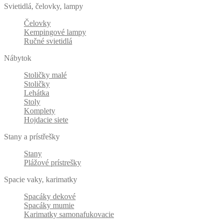
Svietidlá, čelovky, lampy
Čelovky
Kempingové lampy
Ručné svietidlá
Nábytok
Stoličky malé
Stoličky
Lehátka
Stoly
Komplety
Hojdacie siete
Stany a prístřešky
Stany
Plážové prístrešky
Spacie vaky, karimatky
Spacáky dekové
Spacáky mumie
Karimatky samonafukovacie