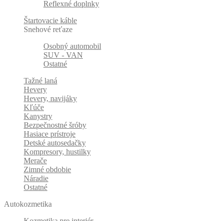
Reflexné doplnky
Štartovacie káble
Snehové reťaze
Osobný automobil
SUV - VAN
Ostatné
Tažné laná
Hevery
Hevery, navijáky
Kľúče
Kanystry
Bezpečnostné šróby
Hasiace prístroje
Detské autosedačky
Kompresory, hustilky
Merače
Zimné obdobie
Náradie
Ostatné
Autokozmetika
Kozmetika pre interiér