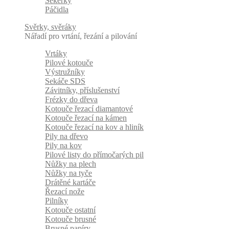
Sekerky
Páčidla
Svěrky, svěráky
Nářadí pro vrtání, řezání a pilování
Vrtáky
Pilové kotouče
Výstružníky
Sekáče SDS
Závitníky, příslušenství
Frézky do dřeva
Kotouče řezací diamantové
Kotouče řezací na kámen
Kotouče řezací na kov a hliník
Pily na dřevo
Pily na kov
Pilové listy do přímočarých pil
Nůžky na plech
Nůžky na tyče
Drátěné kartáče
Řezací nože
Pilníky
Kotouče ostatní
Kotouče brusné
Brusné papíry