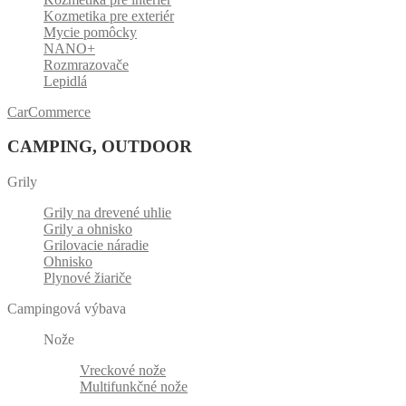
Kozmetika pre exteriér
Mycie pomôcky
NANO+
Rozmrazovače
Lepidlá
CarCommerce
CAMPING, OUTDOOR
Grily
Grily na drevené uhlie
Grily a ohnisko
Grilovacie náradie
Ohnisko
Plynové žiariče
Campingová výbava
Nože
Vreckové nože
Multifunkčné nože