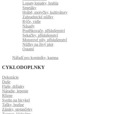
Lopaty,lopatky, hrabla
Smetáky
Hrábě, motyčky, kultivátory
Zahradnické nůžky
Rýče, vidle
Násady
Postřikovače, příslušenství
Sekačky, příslušenství
Motorové pily, příslušenství
Nůžky na živý plot
Ostatní
Nářadí pro kominíky, kamna
CYKLODOPLNKY
Dekorácie
Duše
Flaše, držiaky
Náradie, lepenie
Rôzne
Svetlo na bicykel
Tašky, brašne
Zámky, stojančeky
Zvonce, klaksóny