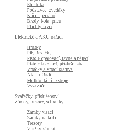
Elektrika
Podstavce, zvedáky
Klíče speciální
Brzdy, kola, pneu
Plachty krycí
Elektrické a AKU nářadí
Brusky
Pily, řezačky
Pistole opalovací, tavné a pájecí
Pistole lakovací, příslušenství
Vrtačky a vrtací kladiva
AKU nářadí
Multifunkční nástroje
Vysavače
Svářečky, příslušenství
Zámky, trezory, schránky
Zámky visací
Zámky na kola
Trezory
Vložky zámků