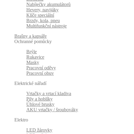
Nabíječky akumulátorů
Hevery, navijáky
Klíče speciální
Brzdy, kola, pneu
Multifunkční nástroje
Brašny a kapsáře
Ochranné pomůcky
Brýle
Rukavice
Masky
Pracovní oděvy
Pracovní obuv
Elektrické nářadí
Vrtačky a vrtací kladiva
Pily a hoblíky
Úhlové brusky
AKU vrtačky / šroubováky
Elektro
LED žárovky