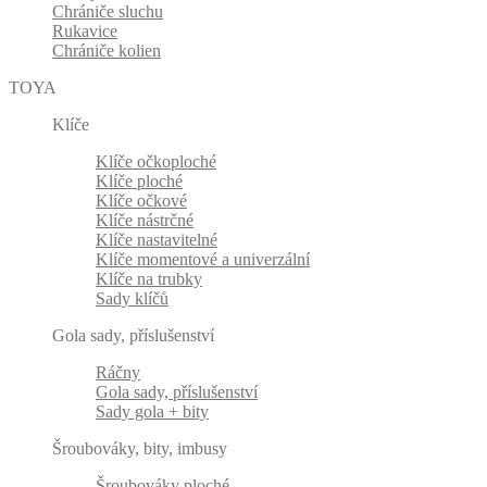
Chrániče sluchu
Rukavice
Chrániče kolien
TOYA
Klíče
Klíče očkoploché
Klíče ploché
Klíče očkové
Klíče nástrčné
Klíče nastavitelné
Klíče momentové a univerzální
Klíče na trubky
Sady klíčů
Gola sady, příslušenství
Ráčny
Gola sady, příslušenství
Sady gola + bity
Šroubováky, bity, imbusy
Šroubováky ploché