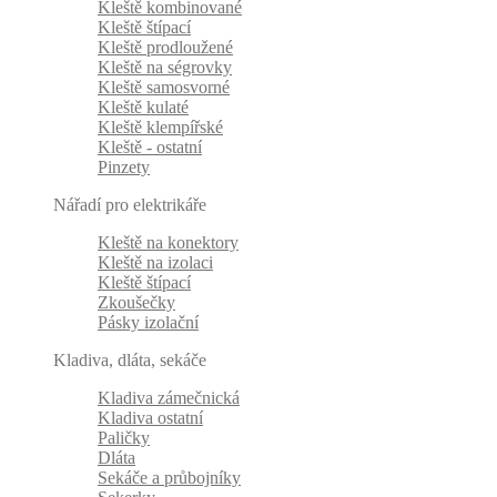
Kleště kombinované
Kleště štípací
Kleště prodloužené
Kleště na ségrovky
Kleště samosvorné
Kleště kulaté
Kleště klempířské
Kleště - ostatní
Pinzety
Nářadí pro elektrikáře
Kleště na konektory
Kleště na izolaci
Kleště štípací
Zkoušečky
Pásky izolační
Kladiva, dláta, sekáče
Kladiva zámečnická
Kladiva ostatní
Paličky
Dláta
Sekáče a průbojníky