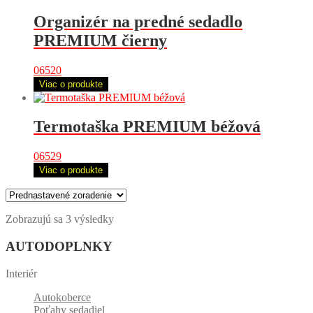
Organizér na predné sedadlo
PREMIUM čierny
06520
Viac o produkte
Termotaška PREMIUM béžová
06529
Viac o produkte
Zobrazujú sa 3 výsledky
AUTODOPLNKY
Interiér
Autokoberce
Poťahy sedadiel