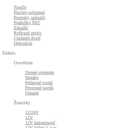
Nosiče
Plachty ochranné
Popruhy, upínače
Podložky ŠPZ
Zrkadlá
Reflexné prvky
Chrániče dverí
Dekorácie
Elektro
Osvetlenie
Denné svietenie
Majáky
Prídavné svetlá
Prenosné svetlá
Ostatné
Žiarovky
12/24V
12V
12V halogenové
12V White Laser