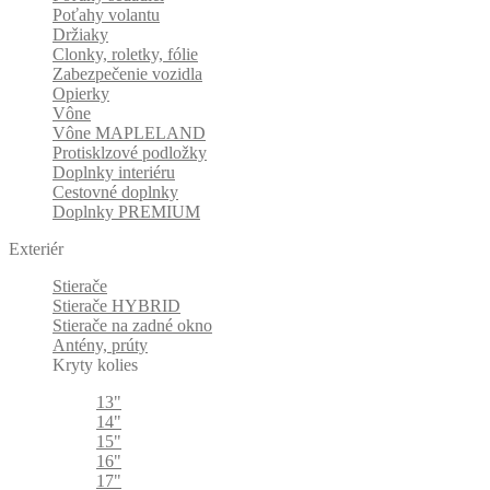
Poťahy volantu
Držiaky
Clonky, roletky, fólie
Zabezpečenie vozidla
Opierky
Vône
Vône MAPLELAND
Protisklzové podložky
Doplnky interiéru
Cestovné doplnky
Doplnky PREMIUM
Exteriér
Stierače
Stierače HYBRID
Stierače na zadné okno
Antény, prúty
Kryty kolies
13"
14"
15"
16"
17"