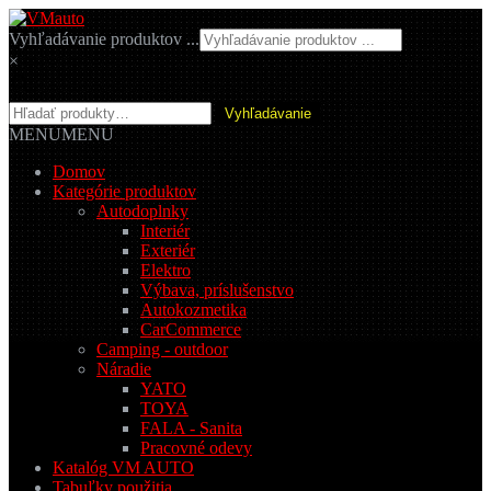
Preskočiť
Preskočiť
na
na
Vyhľadávanie produktov ...
navigáciu
obsah
×
Hľadať:
Vyhľadávanie
MENU
MENU
Domov
Kategórie produktov
Autodoplnky
Interiér
Exteriér
Elektro
Výbava, príslušenstvo
Autokozmetika
CarCommerce
Camping - outdoor
Náradie
YATO
TOYA
FALA - Sanita
Pracovné odevy
Katalóg VM AUTO
Tabuľky použitia