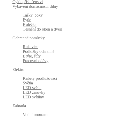
Cyklopříslušenství
Vybavení domácnosti, dílny
Tašky, boxy
Pytle
Kolečka
Těsnění do oken a dveří
Ochranné pomůcky
Rukavice
Podložky ochranné
Brýle, štíty
Pracovní oděvy
Elektro
Kabely prodlužovací
Světla
LED světla
LED žárovky
LED svítilny
Zahrada
Vodní program