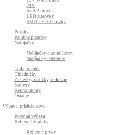
24V
Sady žiaroviek
LED žiarovky
SMD LED žiarovky
Poistky
Palubné prístroje
Nabíjačky
Nabíjačky akumulátorov
Nabíjačky telefonov
Trafa, meniče
Chladničky
Zásuvky, zástrčky, redukcie
Kamery
Reproduktory
Ostatné
Výbava, príslušenstvo
Povinná výbava
Reflexné doplnky
Reflexné prvky