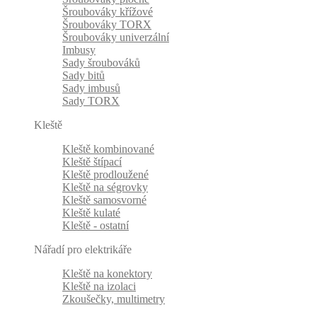
Šroubováky křížové
Šroubováky TORX
Šroubováky univerzální
Imbusy
Sady šroubováků
Sady bitů
Sady imbusů
Sady TORX
Kleště
Kleště kombinované
Kleště štípací
Kleště prodloužené
Kleště na ségrovky
Kleště samosvorné
Kleště kulaté
Kleště - ostatní
Nářadí pro elektrikáře
Kleště na konektory
Kleště na izolaci
Zkoušečky, multimetry