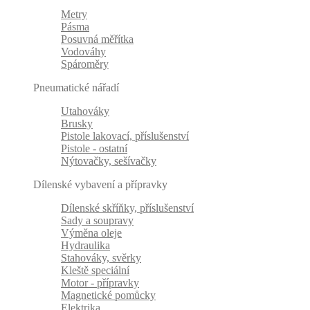
Metry
Pásma
Posuvná měřítka
Vodováhy
Spároměry
Pneumatické nářadí
Utahováky
Brusky
Pistole lakovací, příslušenství
Pistole - ostatní
Nýtovačky, sešívačky
Dílenské vybavení a přípravky
Dílenské skříňky, příslušenství
Sady a soupravy
Výměna oleje
Hydraulika
Stahováky, svěrky
Kleště speciální
Motor - přípravky
Magnetické pomůcky
Elektrika