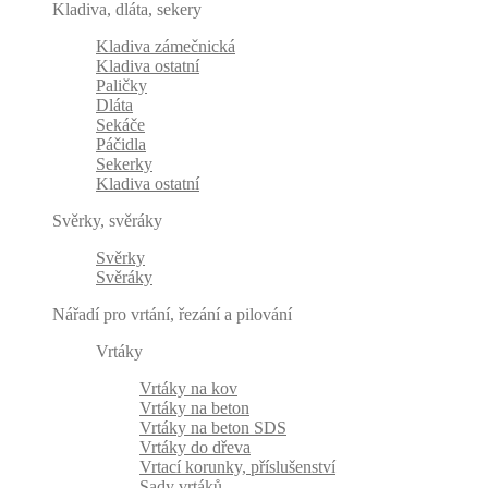
Kladiva, dláta, sekery
Kladiva zámečnická
Kladiva ostatní
Paličky
Dláta
Sekáče
Páčidla
Sekerky
Kladiva ostatní
Svěrky, svěráky
Svěrky
Svěráky
Nářadí pro vrtání, řezání a pilování
Vrtáky
Vrtáky na kov
Vrtáky na beton
Vrtáky na beton SDS
Vrtáky do dřeva
Vrtací korunky, příslušenství
Sady vrtáků