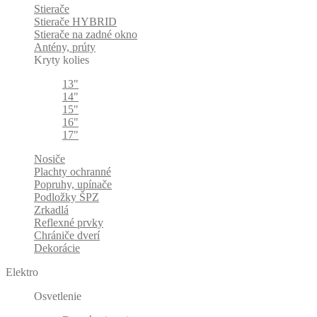
Stierače
Stierače HYBRID
Stierače na zadné okno
Antény, prúty
Kryty kolies
13"
14"
15"
16"
17"
Nosiče
Plachty ochranné
Popruhy, upínače
Podložky ŠPZ
Zrkadlá
Reflexné prvky
Chrániče dverí
Dekorácie
Elektro
Osvetlenie