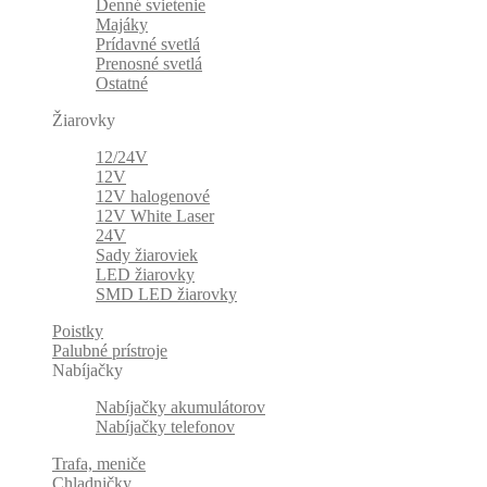
Denné svietenie
Majáky
Prídavné svetlá
Prenosné svetlá
Ostatné
Žiarovky
12/24V
12V
12V halogenové
12V White Laser
24V
Sady žiaroviek
LED žiarovky
SMD LED žiarovky
Poistky
Palubné prístroje
Nabíjačky
Nabíjačky akumulátorov
Nabíjačky telefonov
Trafa, meniče
Chladničky