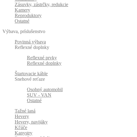
Zásuvky, zástrčky, redukcie
Kamery
Reproduktory
Ostatné
Výbava, príslušenstvo
Povinná výbava
Reflexné doplnky
Reflexné prvky
Reflexné doplnky
Štartovacie káble
Snehové reťaze
Osobný automobil
SUV - VAN
Ostatné
Tažné laná
Hevery
Hevery, navijáky
Kľúče
Kanystry