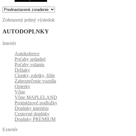
Zobrazený jediný výsledok
AUTODOPLNKY
Interiér
Autokoberce
Poťahy sedadiel
Poťahy volantu
Držiaky
Clonky, roletky, fólie
Zabezpečenie vozidla
Opierky
Vône
Vône MAPLELAND
Protisklzové podložky
Doplnky interiéru
Cestovné doplnky
Doplnky PREMIUM
Exteriér