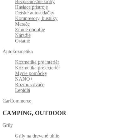
Bezpečnostné šróby
Hasiace prístroje
Detské autosedačky
Kompresory, hustilky
Merače
Zimné obdobie
Náradie
Ostatné
Autokozmetika
Kozmetika pre interiér
Kozmetika pre exteriér
Mycie pomôcky
NANO+
Rozmrazovače
Lepidlá
CarCommerce
CAMPING, OUTDOOR
Grily
Grily na drevené uhlie