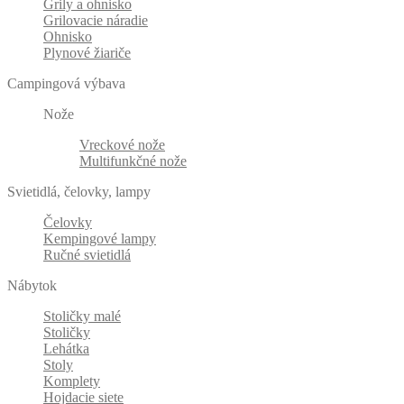
Grily a ohnisko
Grilovacie náradie
Ohnisko
Plynové žiariče
Campingová výbava
Nože
Vreckové nože
Multifunkčné nože
Svietidlá, čelovky, lampy
Čelovky
Kempingové lampy
Ručné svietidlá
Nábytok
Stoličky malé
Stoličky
Lehátka
Stoly
Komplety
Hojdacie siete