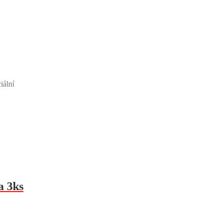
iální
a 3ks