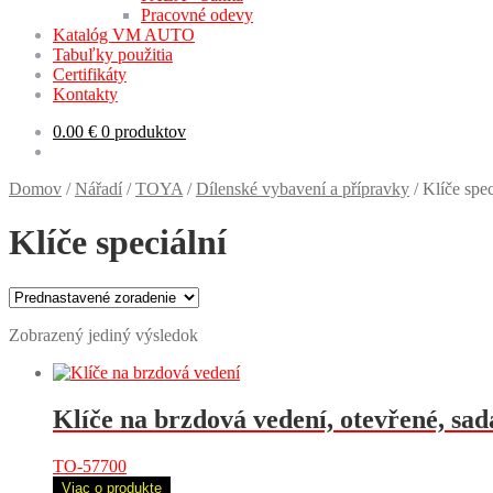
Pracovné odevy
Katalóg VM AUTO
Tabuľky použitia
Certifikáty
Kontakty
0.00
€
0 produktov
Domov
/
Nářadí
/
TOYA
/
Dílenské vybavení a přípravky
/
Klíče spec
Klíče speciální
Zobrazený jediný výsledok
Klíče na brzdová vedení, otevřené, sad
TO-57700
Viac o produkte