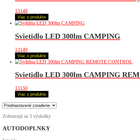
13148
Viac o produkte
Svietidlo LED 300lm CAMPING
13149
Viac o produkte
Svietidlo LED 300lm CAMPING R
13150
Viac o produkte
Zobrazujú sa 3 výsledky
AUTODOPLNKY