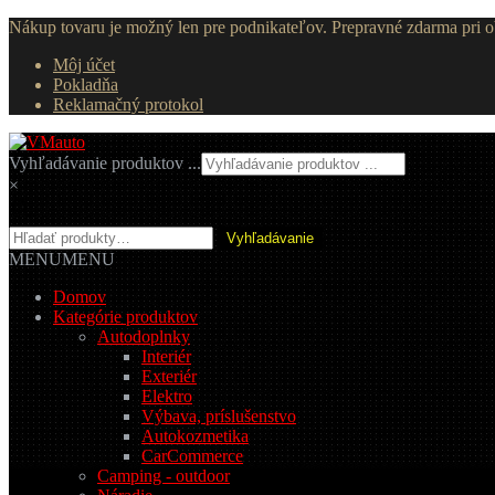
Nákup tovaru je možný len pre podnikateľov. Prepravné zdarma pri
Môj účet
Pokladňa
Reklamačný protokol
Preskočiť
Preskočiť
na
na
Vyhľadávanie produktov ...
navigáciu
obsah
×
Hľadať:
Vyhľadávanie
MENU
MENU
Domov
Kategórie produktov
Autodoplnky
Interiér
Exteriér
Elektro
Výbava, príslušenstvo
Autokozmetika
CarCommerce
Camping - outdoor