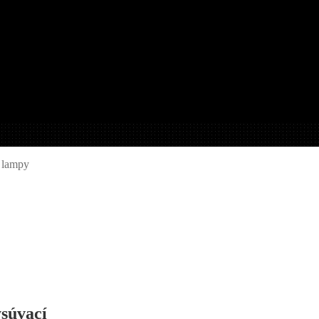
 lampy
súvací