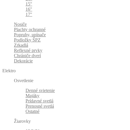
15"
16"
17"
Nosiče
Plachty ochranné
Popruhy, upínače
Podložky ŠPZ
Zrkadlá
Reflexné prvky
Chrániče dverí
Dekorácie
Elektro
Osvetlenie
Denné svietenie
Majáky
Prídavné svetlá
Prenosné svetlá
Ostatné
Žiarovky