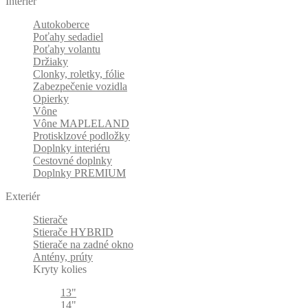
Interiér
Autokoberce
Poťahy sedadiel
Poťahy volantu
Držiaky
Clonky, roletky, fólie
Zabezpečenie vozidla
Opierky
Vône
Vône MAPLELAND
Protisklzové podložky
Doplnky interiéru
Cestovné doplnky
Doplnky PREMIUM
Exteriér
Stierače
Stierače HYBRID
Stierače na zadné okno
Antény, prúty
Kryty kolies
13"
14"