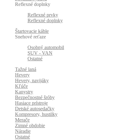
Reflexné doplnky
Reflexné prvky
Reflexné doplnky
Štartovacie káble
Snehové reťaze
Osobný automobil
SUV - VAN
Ostatné
Tažné laná
Hevery
Hevery, navijáky
Kľúče
Kanystry
Bezpečnostné šróby
Hasiace prístroje
Detské autosedačky
Kompresory, hustilky
Merače
Zimné obdobie
Náradie
Ostatné