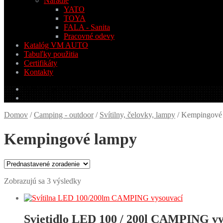
Náradie
YATO
TOYA
FALA - Sanita
Pracovné odevy
Katalóg VM AUTO
Tabuľky použitia
Certifikáty
Kontakty
0.00
€
0 produktov
Domov
/
Camping - outdoor
/
Svítilny, čelovky, lampy
/
Kempingové
Kempingové lampy
Zobrazujú sa 3 výsledky
Svietidlo LED 100 / 200l CAMPING vy