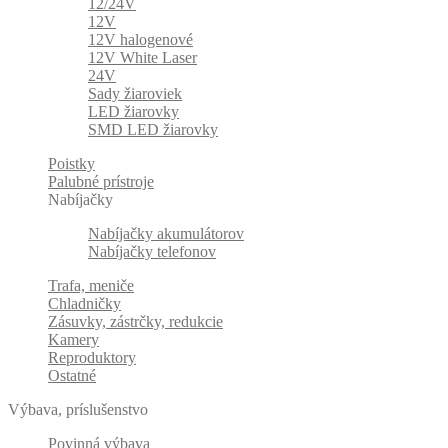
12/24V
12V
12V halogenové
12V White Laser
24V
Sady žiaroviek
LED žiarovky
SMD LED žiarovky
Poistky
Palubné prístroje
Nabíjačky
Nabíjačky akumulátorov
Nabíjačky telefonov
Trafa, meniče
Chladničky
Zásuvky, zástrčky, redukcie
Kamery
Reproduktory
Ostatné
Výbava, príslušenstvo
Povinná výbava