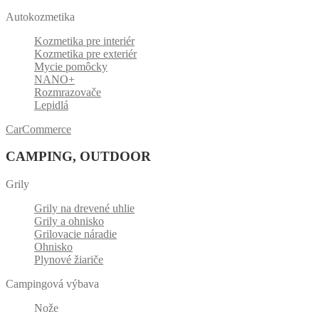
Autokozmetika
Kozmetika pre interiér
Kozmetika pre exteriér
Mycie pomôcky
NANO+
Rozmrazovače
Lepidlá
CarCommerce
CAMPING, OUTDOOR
Grily
Grily na drevené uhlie
Grily a ohnisko
Grilovacie náradie
Ohnisko
Plynové žiariče
Campingová výbava
Nože