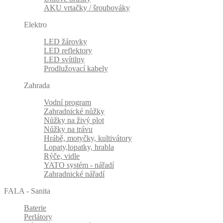
AKU vrtačky / šroubováky
Elektro
LED žárovky
LED reflektory
LED svítilny
Prodlužovací kabely
Zahrada
Vodní program
Zahradnické nůžky
Nůžky na živý plot
Nůžky na trávu
Hrábě, motyčky, kultivátory
Lopaty,lopatky, hrabla
Rýče, vidle
YATO systém - nářadí
Zahradnické nářadí
FALA - Sanita
Baterie
Perlátory