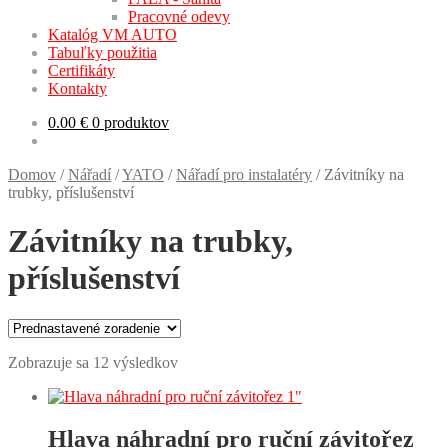
Pracovné odevy
Katalóg VM AUTO
Tabuľky použitia
Certifikáty
Kontakty
0.00
€
0 produktov
Domov
/
Nářadí
/
YATO
/
Nářadí pro instalatéry
/
Závitníky na
trubky, příslušenství
Závitníky na trubky,
příslušenství
Zobrazuje sa 12 výsledkov
Hlava náhradní pro ruční závitořez