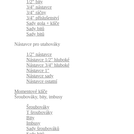
1/2" bity
3/4" nástavce
3/4" ráčny
3/4" příslušenství
Sady gola + klíče
Sady bitů
Sady bitů
Nástavce pro utahováky
1/2" nástavce
Nástavce 1/2" hluboké
Nástavce 3/4" hluboké
Nástavce 1"
Nástavce sady
Nástavce ostatní
Momentové klíče
Šroubováky, bity, imbusy
Šroubováky
T šroubováky
Bity
Imbusy
Sady šroubováků
Sady bitů