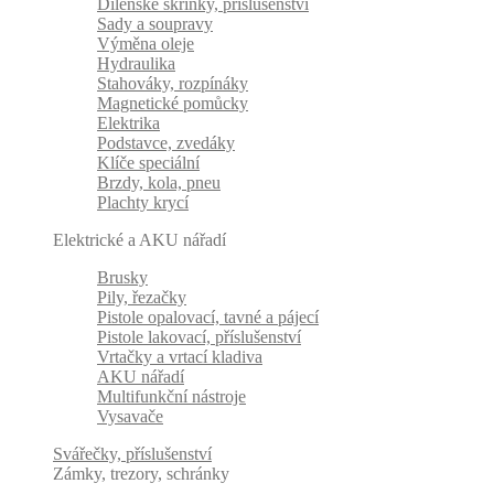
Dílenské skříňky, příslušenství
Sady a soupravy
Výměna oleje
Hydraulika
Stahováky, rozpínáky
Magnetické pomůcky
Elektrika
Podstavce, zvedáky
Klíče speciální
Brzdy, kola, pneu
Plachty krycí
Elektrické a AKU nářadí
Brusky
Pily, řezačky
Pistole opalovací, tavné a pájecí
Pistole lakovací, příslušenství
Vrtačky a vrtací kladiva
AKU nářadí
Multifunkční nástroje
Vysavače
Svářečky, příslušenství
Zámky, trezory, schránky