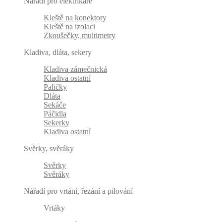
Nářadí pro elektrikáře
Kleště na konektory
Kleště na izolaci
Zkoušečky, multimetry
Kladiva, dláta, sekery
Kladiva zámečnická
Kladiva ostatní
Paličky
Dláta
Sekáče
Páčidla
Sekerky
Kladiva ostatní
Svěrky, svěráky
Svěrky
Svěráky
Nářadí pro vrtání, řezání a pilování
Vrtáky