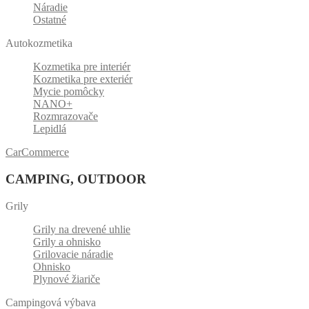
Náradie
Ostatné
Autokozmetika
Kozmetika pre interiér
Kozmetika pre exteriér
Mycie pomôcky
NANO+
Rozmrazovače
Lepidlá
CarCommerce
CAMPING, OUTDOOR
Grily
Grily na drevené uhlie
Grily a ohnisko
Grilovacie náradie
Ohnisko
Plynové žiariče
Campingová výbava