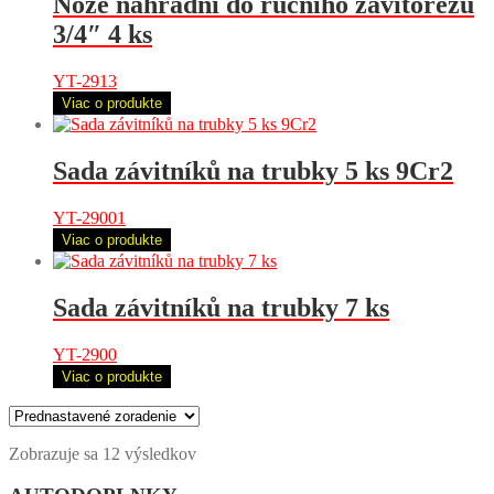
Nože náhradní do ručního závitořezu
3/4″ 4 ks
YT-2913
Viac o produkte
Sada závitníků na trubky 5 ks 9Cr2
YT-29001
Viac o produkte
Sada závitníků na trubky 7 ks
YT-2900
Viac o produkte
Zobrazuje sa 12 výsledkov