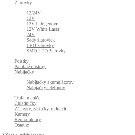
Žiarovky
12/24V
12V
12V halogenové
12V White Laser
24V
Sady žiaroviek
LED žiarovky
SMD LED žiarovky
Poistky
Palubné prístroje
Nabíjačky
Nabíjačky akumulátorov
Nabíjačky telefonov
Trafa, meniče
Chladničky
Zásuvky, zástrčky, redukcie
Kamery
Reproduktory
Ostatné