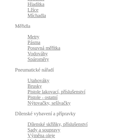
Hladítka
Lžíce
Míchadla
Měřidla
Metry
Pásma
Posuvná měřítka
Vodováhy
Spároměry
Pneumatické nářadí
Utahováky
Brusky
Pistole lakovací, příslušenství
Pistole - ostatní
Nýtovačky, sešívačky
Dílenské vybavení a přípravky
Dílenské skříňky, příslušenství
Sady a soupravy
Výměna oleje