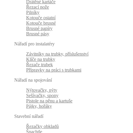
Drátěné kartáče
Řezací nože
Pilníky
Kotouče ostatní
Kotouče brusné
Brusné papíry
Brusné pásy
Nářadí pro instalatéry
Závitníky na trubky, příslušenství
Klíče na trubky
Řezače trubek
Přípravky na práci s trubkami
Nářadí na spojování
Nýtovačky, nýty
Sešívačky, spony
Pistole na pěnu a kartuše
Pájky, hořáky
Stavební nářadí
Řezačky obkladů
Špachtle