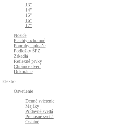
13"
14"
15"
16"
17"
Nosiče
Plachty ochranné
Popruhy, upínače
Podložky ŠPZ
Zrkadlá
Reflexné prvky
Chrániče dverí
Dekorácie
Elektro
Osvetlenie
Denné svietenie
Majáky
Prídavné svetlá
Prenosné svetlá
Ostatné