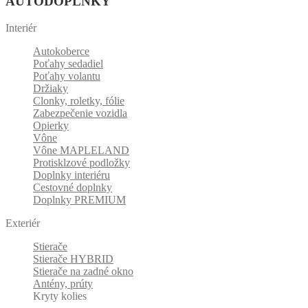
AUTODOPLNKY
Interiér
Autokoberce
Poťahy sedadiel
Poťahy volantu
Držiaky
Clonky, roletky, fólie
Zabezpečenie vozidla
Opierky
Vône
Vône MAPLELAND
Protisklzové podložky
Doplnky interiéru
Cestovné doplnky
Doplnky PREMIUM
Exteriér
Stierače
Stierače HYBRID
Stierače na zadné okno
Antény, prúty
Kryty kolies