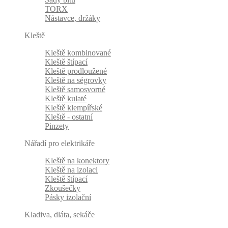
TORX
Nástavce, držáky
Kleště
Kleště kombinované
Kleště štípací
Kleště prodloužené
Kleště na ségrovky
Kleště samosvorné
Kleště kulaté
Kleště klempířské
Kleště - ostatní
Pinzety
Nářadí pro elektrikáře
Kleště na konektory
Kleště na izolaci
Kleště štípací
Zkoušečky
Pásky izolační
Kladiva, dláta, sekáče