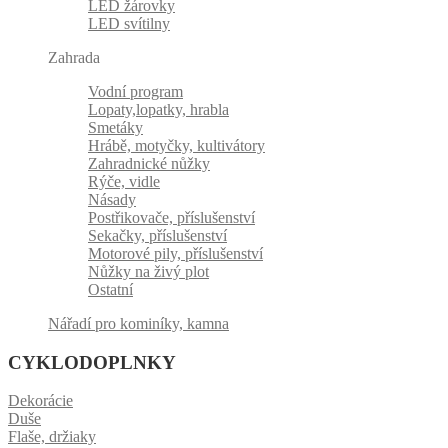
LED žárovky
LED svítilny
Zahrada
Vodní program
Lopaty,lopatky, hrabla
Smetáky
Hrábě, motyčky, kultivátory
Zahradnické nůžky
Rýče, vidle
Násady
Postřikovače, příslušenství
Sekačky, příslušenství
Motorové pily, příslušenství
Nůžky na živý plot
Ostatní
Nářadí pro kominíky, kamna
CYKLODOPLNKY
Dekorácie
Duše
Flaše, držiaky