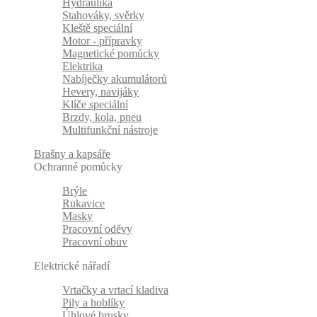
Hydraulika
Stahováky, svěrky
Kleště speciální
Motor - přípravky
Magnetické pomůcky
Elektrika
Nabíječky akumulátorů
Hevery, navijáky
Klíče speciální
Brzdy, kola, pneu
Multifunkční nástroje
Brašny a kapsáře
Ochranné pomůcky
Brýle
Rukavice
Masky
Pracovní oděvy
Pracovní obuv
Elektrické nářadí
Vrtačky a vrtací kladiva
Pily a hoblíky
Úhlové brusky