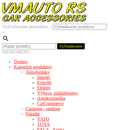
Preskočiť
Preskočiť
na
na
navigáciu
obsah
Vyhľadávanie produktov ...
×
Hľadať:
Vyhľadávanie
MENU
MENU
Domov
Kategórie produktov
Autodoplnky
Interiér
Exteriér
Elektro
Výbava, príslušenstvo
Autokozmetika
CarCommerce
Camping - outdoor
Náradie
YATO
TOYA
FALA - Sanita