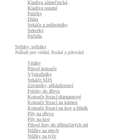
Kladiva zámečnická
Kladiva ostatní
Paličky
Dláta
Sekáče a průbojníky
Sekerky
Páčidla
Svěrky, svěráky
Nářadí pro vrtání, řezání a pilování
Vrtáky
Pilové kotouče
Výstružníky
Sekáče SDS
Závitníky, příslušenství
Frézky do dřeva
Kotouče řezací diamantové
Kotouče řezací na kámen
Kotouče řezací na kov a hliník
Pily na dřevo
Pily na kov
Pilové listy do přímočarých pil
Nůžky na plech
Nůžky na tyče