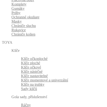
Komplety
Gumáky
Prilby
Ochranné okuliare
Masky
Chrániče sluchu
Rukavice
Chrániče kolien
TOYA
Klíče
Klíče očkoploché
Klíče ploché
Klíče očkové
Klíče nástrčné
Klíče nastavitelné
Klíče momentové a univerzální
Klíče na trubky
Sady klíčů
Gola sady, příslušenství
Ráčny