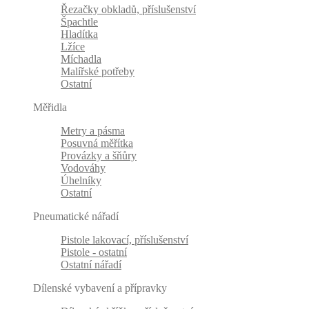
Řezačky obkladů, příslušenství
Špachtle
Hladítka
Lžíce
Míchadla
Malířské potřeby
Ostatní
Měřidla
Metry a pásma
Posuvná měřítka
Provázky a šňůry
Vodováhy
Úhelníky
Ostatní
Pneumatické nářadí
Pistole lakovací, příslušenství
Pistole - ostatní
Ostatní nářadí
Dílenské vybavení a přípravky