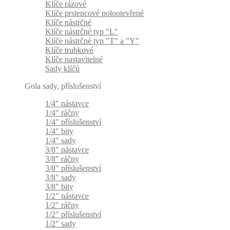
Klíče rázové
Klíče prstencové polootevřené
Klíče nástrčné
Klíče nástrčné typ "L"
Klíče nástrčné typ "T" a "Y"
Klíče trubkové
Klíče nastavitelné
Sady klíčů
Gola sady, příslušenství
1/4" nástavce
1/4" ráčny
1/4" příslušenství
1/4" bity
1/4" sady
3/8" nástavce
3/8" ráčny
3/8" příslušenství
3/8" sady
3/8" bity
1/2" nástavce
1/2" ráčny
1/2" příslušenství
1/2" sady