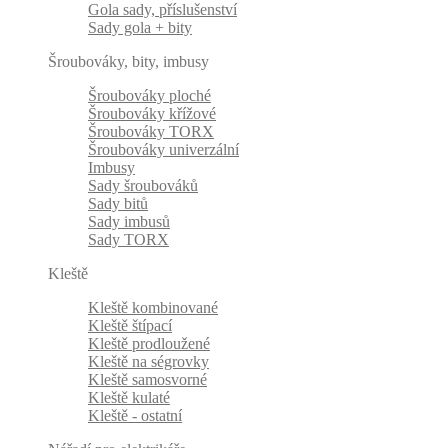
Gola sady, příslušenství
Sady gola + bity
Šroubováky, bity, imbusy
Šroubováky ploché
Šroubováky křížové
Šroubováky TORX
Šroubováky univerzální
Imbusy
Sady šroubováků
Sady bitů
Sady imbusů
Sady TORX
Kleště
Kleště kombinované
Kleště štípací
Kleště prodloužené
Kleště na ségrovky
Kleště samosvorné
Kleště kulaté
Kleště - ostatní