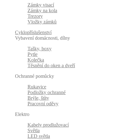
Zámky visací
Zámky na kola
Trezory
Vložky zámků
Cyklopříslušenství
Vybavení domácnosti, dílny
Tašky, boxy
Pytle
Kolečka
Těsnění do oken a dveří
Ochranné pomůcky
Rukavice
Podložky ochranné
Brýle, štíty
Pracovní oděvy
Elektro
Kabely prodlužovací
Světla
LED světla