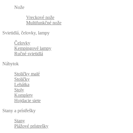
Nože
Vreckové nože
Multifunkčné nože
Svietidlá, čelovky, lampy
Čelovky
Kempingové lampy
Ručné svietidlá
Nábytok
Stoličky malé
Stoličky
Lehátka
Stoly
Komplety
Hojdacie siete
Stany a prístřešky
Stany
Plážové prístrešky