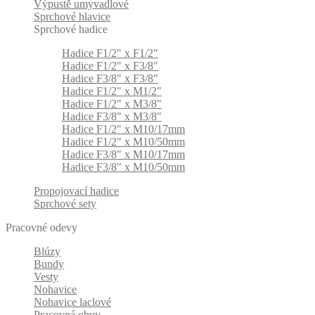
Výpustě umyvadlové
Sprchové hlavice
Sprchové hadice
Hadice F1/2" x F1/2"
Hadice F1/2" x F3/8"
Hadice F3/8" x F3/8"
Hadice F1/2" x M1/2"
Hadice F1/2" x M3/8"
Hadice F3/8" x M3/8"
Hadice F1/2" x M10/17mm
Hadice F1/2" x M10/50mm
Hadice F3/8" x M10/17mm
Hadice F3/8" x M10/50mm
Propojovací hadice
Sprchové sety
Pracovné odevy
Blúzy
Bundy
Vesty
Nohavice
Nohavice laclové
Pracovná obuv