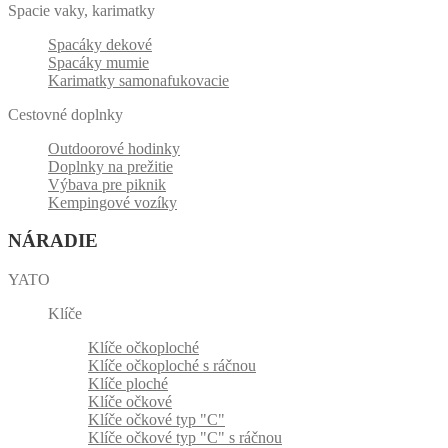
Spacie vaky, karimatky
Spacáky dekové
Spacáky mumie
Karimatky samonafukovacie
Cestovné doplnky
Outdoorové hodinky
Doplnky na prežitie
Výbava pre piknik
Kempingové vozíky
NÁRADIE
YATO
Klíče
Klíče očkoploché
Klíče očkoploché s ráčnou
Klíče ploché
Klíče očkové
Klíče očkové typ "C"
Klíče očkové typ "C" s ráčnou