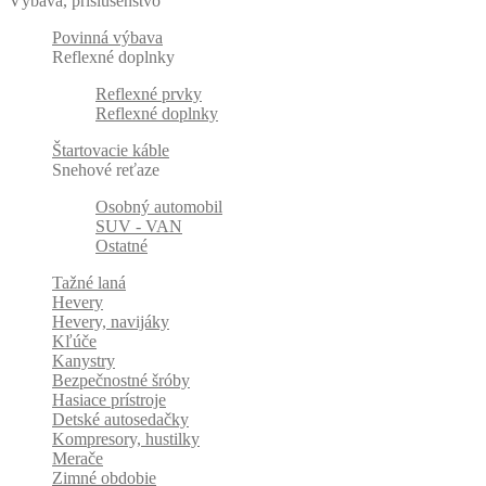
Výbava, príslušenstvo
Povinná výbava
Reflexné doplnky
Reflexné prvky
Reflexné doplnky
Štartovacie káble
Snehové reťaze
Osobný automobil
SUV - VAN
Ostatné
Tažné laná
Hevery
Hevery, navijáky
Kľúče
Kanystry
Bezpečnostné šróby
Hasiace prístroje
Detské autosedačky
Kompresory, hustilky
Merače
Zimné obdobie