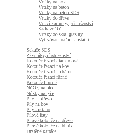
Vrtáky na kov
Vrtáky na beton
Vrtáky na beton SDS
Vrtáky do dřeva
Vrtací korunky, příslušenství
Sady vrtáků
Vrtáky do skla, glazury
Vyřezávací nářadí - ostatní
Sekáče SDS
Závitníky, příslušenství
Kotouče řezací diamantové
Kotouče řezací na kov
Kotouče řezací na kámen
Kotouče řezací různé
Kotouče brusné
Nůžky na plech
Nůžky na tyče
Pily na dřevo
Pily na kov
Pily - ostatní
Pilové listy
Pilové kotouče na dřevo
Pilové kotouče na hliník
Drátěné kartáče