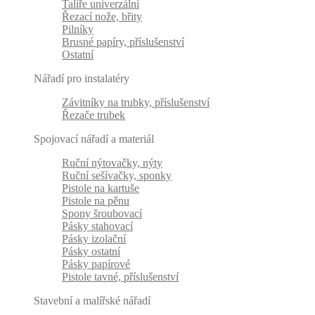
Talíře univerzální
Řezací nože, břity
Pilníky
Brusné papíry, příslušenství
Ostatní
Nářadí pro instalatéry
Závitníky na trubky, příslušenství
Řezače trubek
Spojovací nářadí a materiál
Ruční nýtovačky, nýty
Ruční sešívačky, sponky
Pistole na kartuše
Pistole na pěnu
Spony šroubovací
Pásky stahovací
Pásky izolační
Pásky ostatní
Pásky papírové
Pistole tavné, příslušenství
Stavební a malířské nářadí