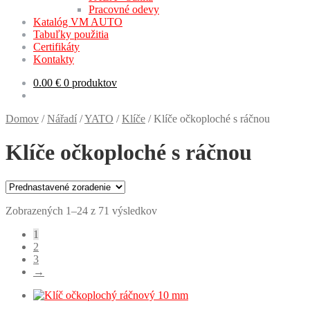
Pracovné odevy
Katalóg VM AUTO
Tabuľky použitia
Certifikáty
Kontakty
0.00
€
0 produktov
Domov
/
Nářadí
/
YATO
/
Klíče
/
Klíče očkoploché s ráčnou
Klíče očkoploché s ráčnou
Zobrazených 1–24 z 71 výsledkov
1
2
3
→