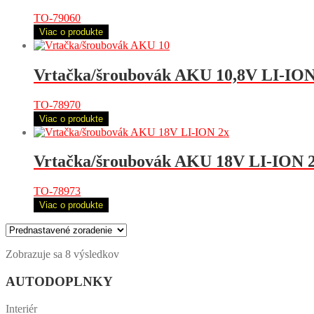
TO-79060
Viac o produkte
Vrtačka/šroubovák AKU 10,8V LI-ION,
TO-78970
Viac o produkte
Vrtačka/šroubovák AKU 18V LI-ION 2x
TO-78973
Viac o produkte
Zobrazuje sa 8 výsledkov
AUTODOPLNKY
Interiér