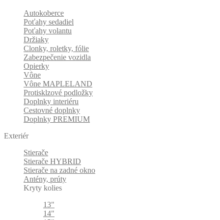
Autokoberce
Poťahy sedadiel
Poťahy volantu
Držiaky
Clonky, roletky, fólie
Zabezpečenie vozidla
Opierky
Vône
Vône MAPLELAND
Protisklzové podložky
Doplnky interiéru
Cestovné doplnky
Doplnky PREMIUM
Exteriér
Stierače
Stierače HYBRID
Stierače na zadné okno
Antény, prúty
Kryty kolies
13"
14"