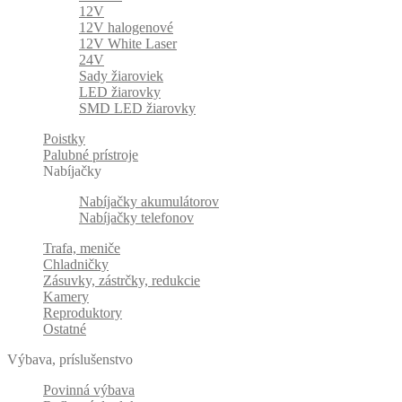
12V
12V halogenové
12V White Laser
24V
Sady žiaroviek
LED žiarovky
SMD LED žiarovky
Poistky
Palubné prístroje
Nabíjačky
Nabíjačky akumulátorov
Nabíjačky telefonov
Trafa, meniče
Chladničky
Zásuvky, zástrčky, redukcie
Kamery
Reproduktory
Ostatné
Výbava, príslušenstvo
Povinná výbava