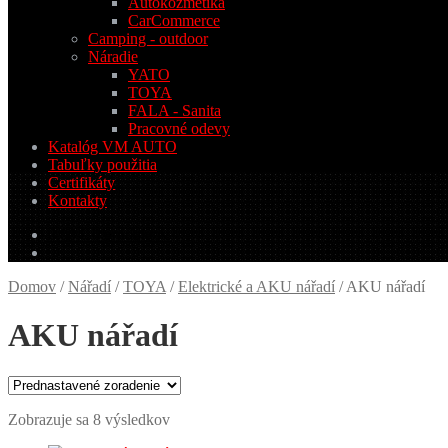
Autokozmetika
CarCommerce
Camping - outdoor
Náradie
YATO
TOYA
FALA - Sanita
Pracovné odevy
Katalóg VM AUTO
Tabuľky použitia
Certifikáty
Kontakty
0.00
€
0 produktov
Domov
/
Nářadí
/
TOYA
/
Elektrické a AKU nářadí
/
AKU nářadí
AKU nářadí
Zobrazuje sa 8 výsledkov