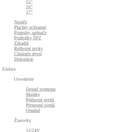
15"
16"
17"
Nosiče
Plachty ochranné
Popruhy, upínače
Podložky ŠPZ
Zrkadlá
Reflexné prvky
Chrániče dverí
Dekorácie
Elektro
Osvetlenie
Denné svietenie
Majáky
Prídavné svetlá
Prenosné svetlá
Ostatné
Žiarovky
12/24V