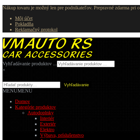
Nákup tovaru je možný len pre podnikateľov. Prepravné zdarma pri
Môj účet
Pokladňa
Reklamačný protokol
Preskočiť
Preskočiť
na
na
navigáciu
obsah
Vyhľadávanie produktov ...
×
Hľadať:
Vyhľadávanie
MENU
MENU
Domov
Kategórie produktov
Autodoplnky
Interiér
Exteriér
Elektro
Výbava, príslušenstvo