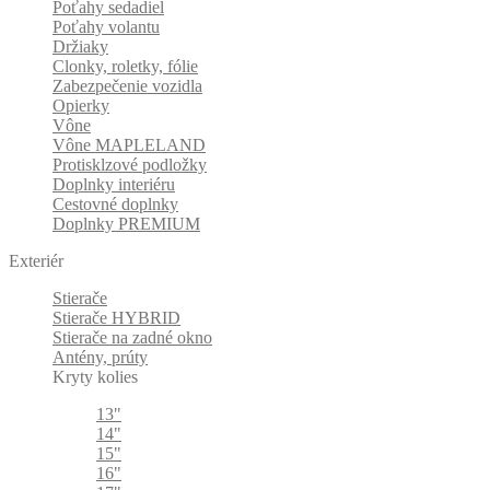
Poťahy sedadiel
Poťahy volantu
Držiaky
Clonky, roletky, fólie
Zabezpečenie vozidla
Opierky
Vône
Vône MAPLELAND
Protisklzové podložky
Doplnky interiéru
Cestovné doplnky
Doplnky PREMIUM
Exteriér
Stierače
Stierače HYBRID
Stierače na zadné okno
Antény, prúty
Kryty kolies
13"
14"
15"
16"