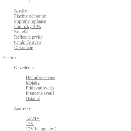
17"
Nosiče
Plachty ochranné
Popruhy, upínače
Podložky ŠPZ
Zrkadlá
Reflexné prvky
Chrániče dverí
Dekorácie
Elektro
Osvetlenie
Denné svietenie
Majáky
Prídavné svetlá
Prenosné svetlá
Ostatné
Žiarovky
12/24V
12V
12V halogenové