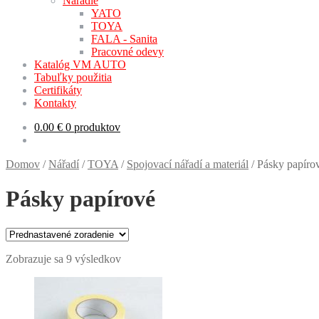
Náradie
YATO
TOYA
FALA - Sanita
Pracovné odevy
Katalóg VM AUTO
Tabuľky použitia
Certifikáty
Kontakty
0.00
€
0 produktov
Domov
/
Nářadí
/
TOYA
/
Spojovací nářadí a materiál
/
Pásky papíro
Pásky papírové
Zobrazuje sa 9 výsledkov