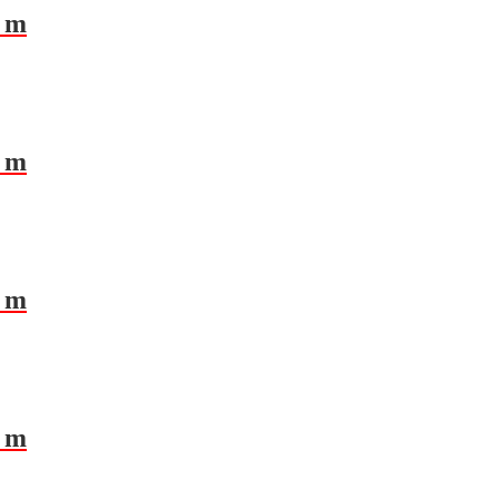
5 m
0 m
5 m
0 m