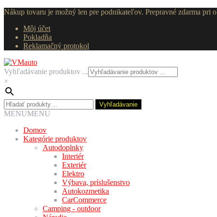
Nákup tovaru je možný len pre podnikateľov. Prepravné zdarma pri
Môj účet
Pokladňa
Reklamačný protokol
Preskočiť
Preskočiť
na
na
Vyhľadávanie produktov ...
navigáciu
obsah
×
Hľadať:
Vyhľadávanie
MENU
MENU
Domov
Kategórie produktov
Autodoplnky
Interiér
Exteriér
Elektro
Výbava, príslušenstvo
Autokozmetika
CarCommerce
Camping - outdoor