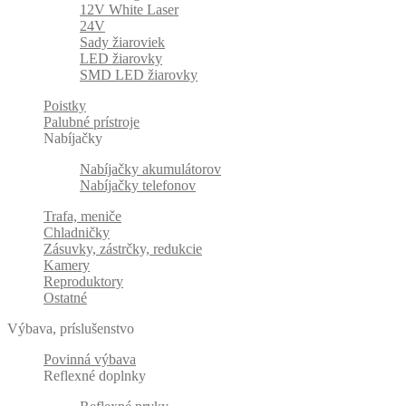
12V White Laser
24V
Sady žiaroviek
LED žiarovky
SMD LED žiarovky
Poistky
Palubné prístroje
Nabíjačky
Nabíjačky akumulátorov
Nabíjačky telefonov
Trafa, meniče
Chladničky
Zásuvky, zástrčky, redukcie
Kamery
Reproduktory
Ostatné
Výbava, príslušenstvo
Povinná výbava
Reflexné doplnky