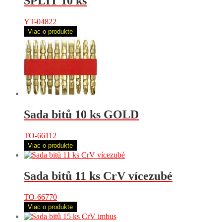
SPLIT 10 ks
YT-04822
Viac o produkte
Sada bitů 10 ks GOLD
TO-66112
Viac o produkte
Sada bitů 11 ks CrV vícezubé
TO-66770
Viac o produkte