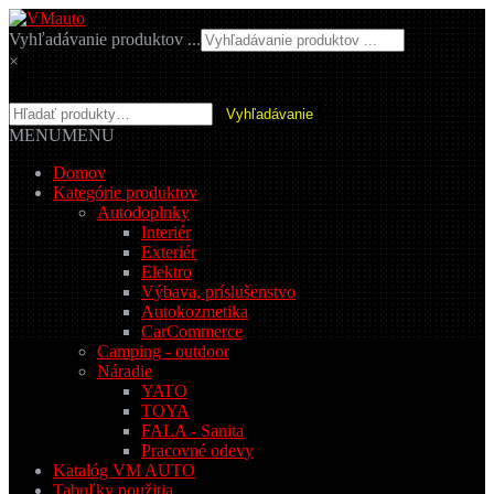
Preskočiť
Preskočiť
na
na
Vyhľadávanie produktov ...
navigáciu
obsah
×
Hľadať:
Vyhľadávanie
MENU
MENU
Domov
Kategórie produktov
Autodoplnky
Interiér
Exteriér
Elektro
Výbava, príslušenstvo
Autokozmetika
CarCommerce
Camping - outdoor
Náradie
YATO
TOYA
FALA - Sanita
Pracovné odevy
Katalóg VM AUTO
Tabuľky použitia