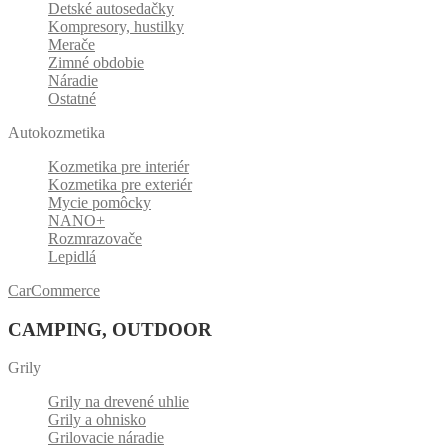
Detské autosedačky
Kompresory, hustilky
Merače
Zimné obdobie
Náradie
Ostatné
Autokozmetika
Kozmetika pre interiér
Kozmetika pre exteriér
Mycie pomôcky
NANO+
Rozmrazovače
Lepidlá
CarCommerce
CAMPING, OUTDOOR
Grily
Grily na drevené uhlie
Grily a ohnisko
Grilovacie náradie