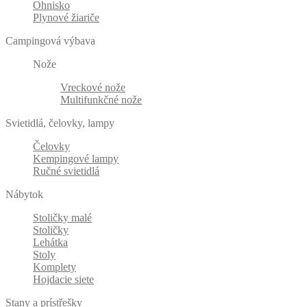
Ohnisko
Plynové žiariče
Campingová výbava
Nože
Vreckové nože
Multifunkčné nože
Svietidlá, čelovky, lampy
Čelovky
Kempingové lampy
Ručné svietidlá
Nábytok
Stoličky malé
Stoličky
Lehátka
Stoly
Komplety
Hojdacie siete
Stany a prístřešky