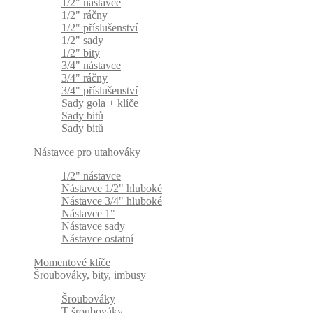
1/2" nástavce
1/2" ráčny
1/2" příslušenství
1/2" sady
1/2" bity
3/4" nástavce
3/4" ráčny
3/4" příslušenství
Sady gola + klíče
Sady bitů
Sady bitů
Nástavce pro utahováky
1/2" nástavce
Nástavce 1/2" hluboké
Nástavce 3/4" hluboké
Nástavce 1"
Nástavce sady
Nástavce ostatní
Momentové klíče
Šroubováky, bity, imbusy
Šroubováky
T šroubováky