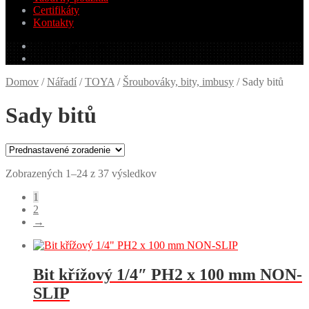
Certifikáty
Kontakty
0.00
€
0 produktov
Domov
/
Nářadí
/
TOYA
/
Šroubováky, bity, imbusy
/
Sady bitů
Sady bitů
Zobrazených 1–24 z 37 výsledkov
1
2
→
Bit křížový 1/4″ PH2 x 100 mm NON-
SLIP