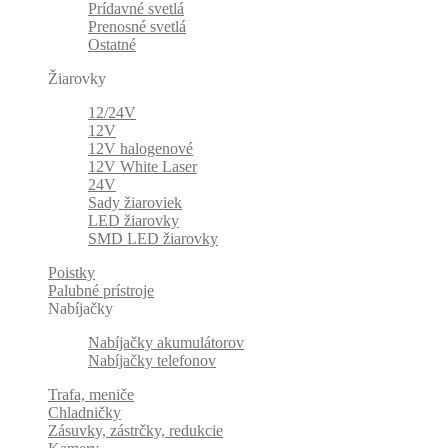
Prídavné svetlá
Prenosné svetlá
Ostatné
Žiarovky
12/24V
12V
12V halogenové
12V White Laser
24V
Sady žiaroviek
LED žiarovky
SMD LED žiarovky
Poistky
Palubné prístroje
Nabíjačky
Nabíjačky akumulátorov
Nabíjačky telefonov
Trafa, meniče
Chladničky
Zásuvky, zástrčky, redukcie