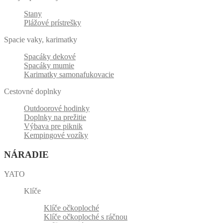
Stany
Plážové prístrešky
Spacie vaky, karimatky
Spacáky dekové
Spacáky mumie
Karimatky samonafukovacie
Cestovné doplnky
Outdoorové hodinky
Doplnky na prežitie
Výbava pre piknik
Kempingové vozíky
NÁRADIE
YATO
Klíče
Klíče očkoploché
Klíče očkoploché s ráčnou