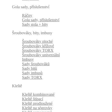
Gola sady, příslušenství
Ráčny
Gola sady, příslušenství
Sady gola + bity
Šroubováky, bity, imbusy
Šroubováky ploché
Šroubováky křížové
Šroubováky TORX
Šroubováky univerzální
Imbusy
Sady šroubováků
Sady bitů
Sady imbusů
Sady TORX
Kleště
Kleště kombinované
Kleště štípací
Kleště prodloužené
Kleště na ségrovky