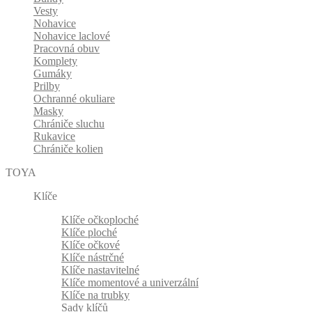
Vesty
Nohavice
Nohavice laclové
Pracovná obuv
Komplety
Gumáky
Prilby
Ochranné okuliare
Masky
Chrániče sluchu
Rukavice
Chrániče kolien
TOYA
Klíče
Klíče očkoploché
Klíče ploché
Klíče očkové
Klíče nástrčné
Klíče nastavitelné
Klíče momentové a univerzální
Klíče na trubky
Sady klíčů