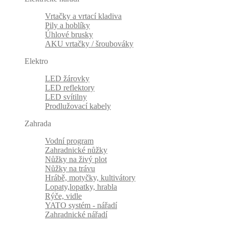
Vrtačky a vrtací kladiva
Pily a hoblíky
Úhlové brusky
AKU vrtačky / šroubováky
Elektro
LED žárovky
LED reflektory
LED svítilny
Prodlužovací kabely
Zahrada
Vodní program
Zahradnické nůžky
Nůžky na živý plot
Nůžky na trávu
Hrábě, motyčky, kultivátory
Lopaty,lopatky, hrabla
Rýče, vidle
YATO systém - nářadí
Zahradnické nářadí