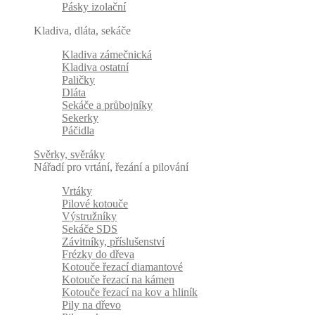
Pásky izolační
Kladiva, dláta, sekáče
Kladiva zámečnická
Kladiva ostatní
Paličky
Dláta
Sekáče a průbojníky
Sekerky
Páčidla
Svěrky, svěráky
Nářadí pro vrtání, řezání a pilování
Vrtáky
Pilové kotouče
Výstružníky
Sekáče SDS
Závitníky, příslušenství
Frézky do dřeva
Kotouče řezací diamantové
Kotouče řezací na kámen
Kotouče řezací na kov a hliník
Pily na dřevo