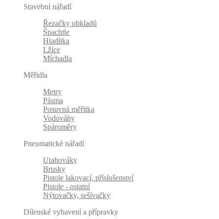
Stavební nářadí
Řezačky obkladů
Špachtle
Hladítka
Lžíce
Míchadla
Měřidla
Metry
Pásma
Posuvná měřítka
Vodováhy
Spároměry
Pneumatické nářadí
Utahováky
Brusky
Pistole lakovací, příslušenství
Pistole - ostatní
Nýtovačky, sešívačky
Dílenské vybavení a přípravky