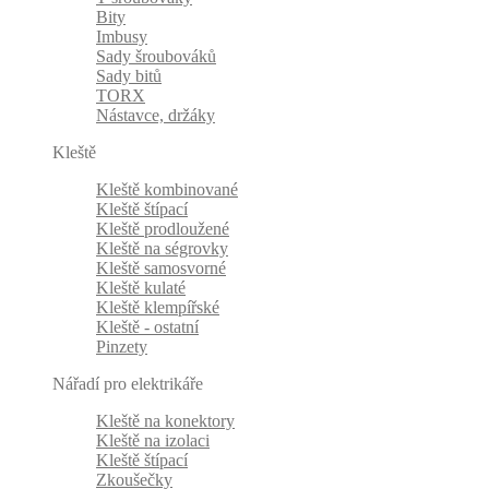
Bity
Imbusy
Sady šroubováků
Sady bitů
TORX
Nástavce, držáky
Kleště
Kleště kombinované
Kleště štípací
Kleště prodloužené
Kleště na ségrovky
Kleště samosvorné
Kleště kulaté
Kleště klempířské
Kleště - ostatní
Pinzety
Nářadí pro elektrikáře
Kleště na konektory
Kleště na izolaci
Kleště štípací
Zkoušečky