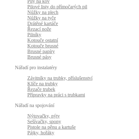
Pily na kov
Pilové listy do přímočarých pil
Nůžky na plech
Nůžky na tyče
Drátěné kartáče
Řezací nože
Pilníky
Kotouče ostatní
Kotouče brusné
Brusné papíry
Brusné pásy
Nářadí pro instalatéry
Závitníky na trubky, příslušenství
Klíče na trubky
Řezače trubek
Přípravky na práci s trubkami
Nářadí na spojování
Nýtovačky, nýty
Sešívačky, spony
Pistole na pěnu a kartuše
Pájky, hořáky