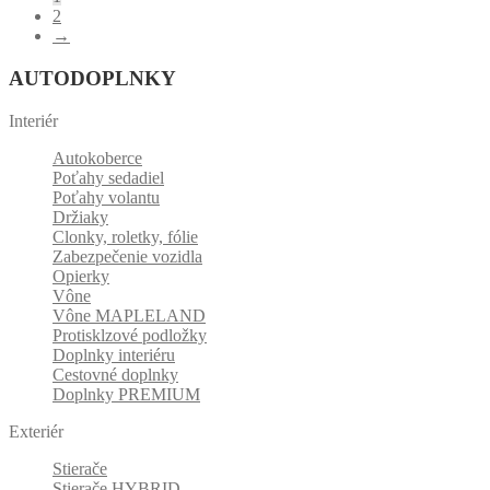
2
→
AUTODOPLNKY
Interiér
Autokoberce
Poťahy sedadiel
Poťahy volantu
Držiaky
Clonky, roletky, fólie
Zabezpečenie vozidla
Opierky
Vône
Vône MAPLELAND
Protisklzové podložky
Doplnky interiéru
Cestovné doplnky
Doplnky PREMIUM
Exteriér
Stierače
Stierače HYBRID