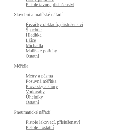
Pistole tavné, příslušenství
Stavební a malířské nářadí
Řezačky obkladů, příslušenství
Špachtle
Hladítka
Lžíce
Míchadla
Malířské potřeby
Ostatní
Měřidla
Metry a pásma
Posuvná měřítka
Provázky a šňůry
Vodováhy
Úhelníky
Ostatní
Pneumatické nářadí
Pistole lakovací, příslušenství
Pistole - ostatní