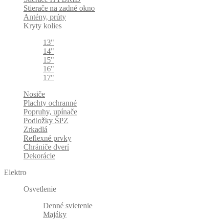
Stierače na zadné okno
Antény, prúty
Kryty kolies
13"
14"
15"
16"
17"
Nosiče
Plachty ochranné
Popruhy, upínače
Podložky ŠPZ
Zrkadlá
Reflexné prvky
Chrániče dverí
Dekorácie
Elektro
Osvetlenie
Denné svietenie
Majáky