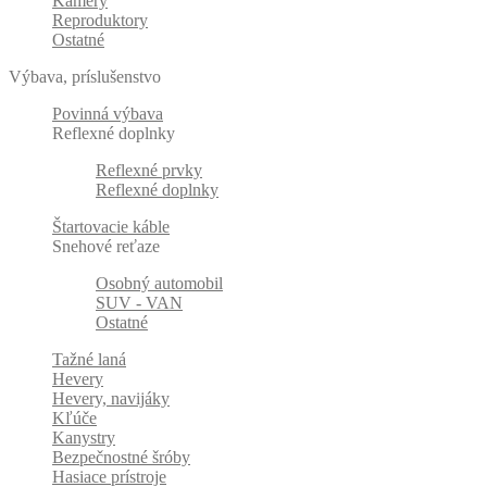
Kamery
Reproduktory
Ostatné
Výbava, príslušenstvo
Povinná výbava
Reflexné doplnky
Reflexné prvky
Reflexné doplnky
Štartovacie káble
Snehové reťaze
Osobný automobil
SUV - VAN
Ostatné
Tažné laná
Hevery
Hevery, navijáky
Kľúče
Kanystry
Bezpečnostné šróby
Hasiace prístroje