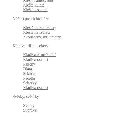
Kleště samosvorné
Kleště kulaté
Kleště - ostatní
Nářadí pro elektrikáře
Kleště na konektory
Kleště na izolaci
Zkoušečky, multimetry
Kladiva, dláta, sekery
Kladiva zámečnická
Kladiva ostatní
Paličky
Dláta
Sekáče
Páčidla
Sekerky
Kladiva ostatní
Svěrky, svěráky
Svěrky
Svěráky