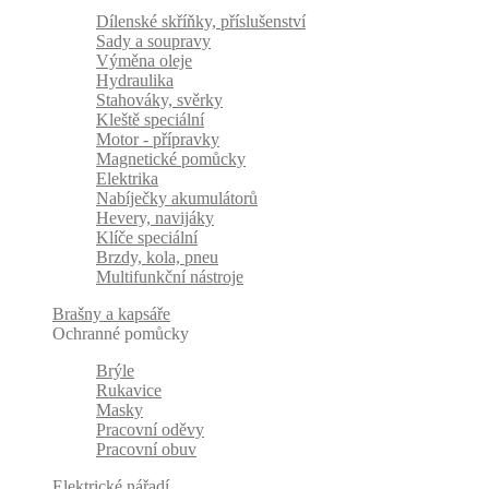
Dílenské skříňky, příslušenství
Sady a soupravy
Výměna oleje
Hydraulika
Stahováky, svěrky
Kleště speciální
Motor - přípravky
Magnetické pomůcky
Elektrika
Nabíječky akumulátorů
Hevery, navijáky
Klíče speciální
Brzdy, kola, pneu
Multifunkční nástroje
Brašny a kapsáře
Ochranné pomůcky
Brýle
Rukavice
Masky
Pracovní oděvy
Pracovní obuv
Elektrické nářadí