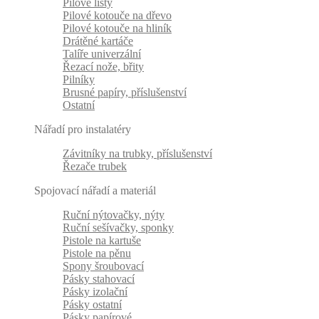
Pilové listy
Pilové kotouče na dřevo
Pilové kotouče na hliník
Drátěné kartáče
Talíře univerzální
Řezací nože, břity
Pilníky
Brusné papíry, příslušenství
Ostatní
Nářadí pro instalatéry
Závitníky na trubky, příslušenství
Řezače trubek
Spojovací nářadí a materiál
Ruční nýtovačky, nýty
Ruční sešívačky, sponky
Pistole na kartuše
Pistole na pěnu
Spony šroubovací
Pásky stahovací
Pásky izolační
Pásky ostatní
Pásky papírové