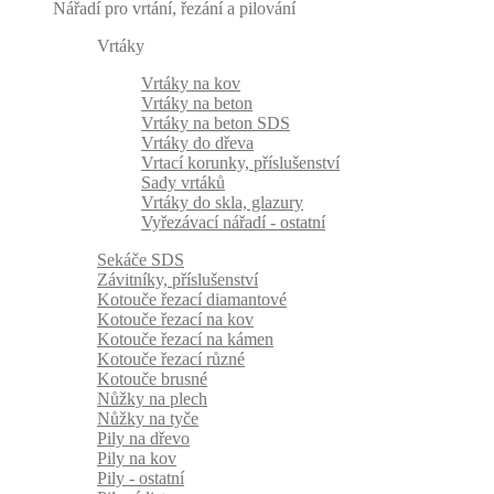
Nářadí pro vrtání, řezání a pilování
Vrtáky
Vrtáky na kov
Vrtáky na beton
Vrtáky na beton SDS
Vrtáky do dřeva
Vrtací korunky, příslušenství
Sady vrtáků
Vrtáky do skla, glazury
Vyřezávací nářadí - ostatní
Sekáče SDS
Závitníky, příslušenství
Kotouče řezací diamantové
Kotouče řezací na kov
Kotouče řezací na kámen
Kotouče řezací různé
Kotouče brusné
Nůžky na plech
Nůžky na tyče
Pily na dřevo
Pily na kov
Pily - ostatní