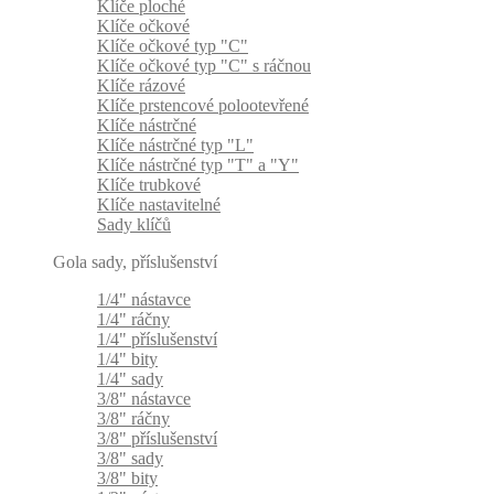
Klíče ploché
Klíče očkové
Klíče očkové typ "C"
Klíče očkové typ "C" s ráčnou
Klíče rázové
Klíče prstencové polootevřené
Klíče nástrčné
Klíče nástrčné typ "L"
Klíče nástrčné typ "T" a "Y"
Klíče trubkové
Klíče nastavitelné
Sady klíčů
Gola sady, příslušenství
1/4" nástavce
1/4" ráčny
1/4" příslušenství
1/4" bity
1/4" sady
3/8" nástavce
3/8" ráčny
3/8" příslušenství
3/8" sady
3/8" bity