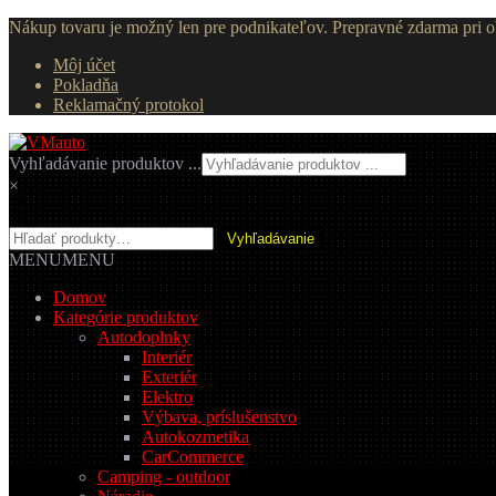
Nákup tovaru je možný len pre podnikateľov. Prepravné zdarma pri
Môj účet
Pokladňa
Reklamačný protokol
Preskočiť
Preskočiť
na
na
Vyhľadávanie produktov ...
navigáciu
obsah
×
Hľadať:
Vyhľadávanie
MENU
MENU
Domov
Kategórie produktov
Autodoplnky
Interiér
Exteriér
Elektro
Výbava, príslušenstvo
Autokozmetika
CarCommerce
Camping - outdoor