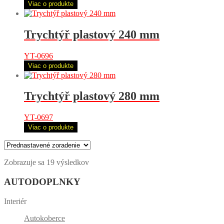
Viac o produkte
Trychtýř plastový 240 mm
YT-0696
Viac o produkte
Trychtýř plastový 280 mm
YT-0697
Viac o produkte
Zobrazuje sa 19 výsledkov
AUTODOPLNKY
Interiér
Autokoberce