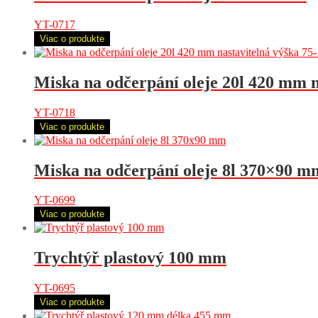
YT-0717
Viac o produkte
Miska na odčerpání oleje 20l 420 mm n
YT-0718
Viac o produkte
Miska na odčerpání oleje 8l 370×90 m
YT-0699
Viac o produkte
Trychtýř plastový 100 mm
YT-0695
Viac o produkte