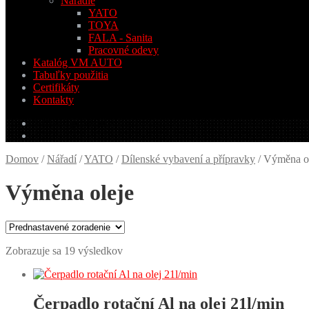
Náradie
YATO
TOYA
FALA - Sanita
Pracovné odevy
Katalóg VM AUTO
Tabuľky použitia
Certifikáty
Kontakty
0.00
€
0 produktov
Domov
/
Nářadí
/
YATO
/
Dílenské vybavení a přípravky
/
Výměna ol
Výměna oleje
Zobrazuje sa 19 výsledkov
Čerpadlo rotační Al na olej 21l/min