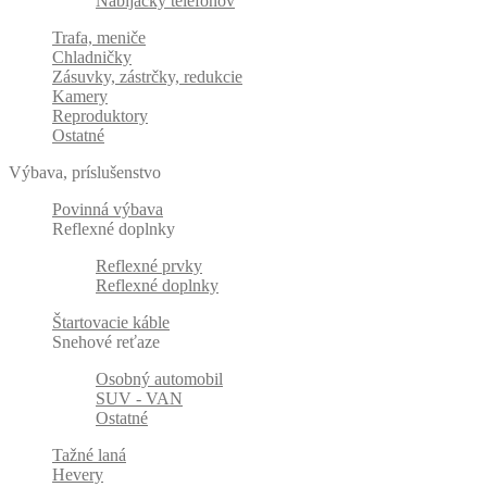
Nabíjačky telefonov
Trafa, meniče
Chladničky
Zásuvky, zástrčky, redukcie
Kamery
Reproduktory
Ostatné
Výbava, príslušenstvo
Povinná výbava
Reflexné doplnky
Reflexné prvky
Reflexné doplnky
Štartovacie káble
Snehové reťaze
Osobný automobil
SUV - VAN
Ostatné
Tažné laná
Hevery