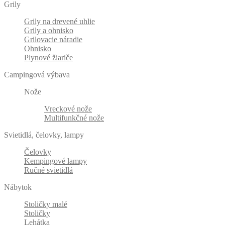
Grily
Grily na drevené uhlie
Grily a ohnisko
Grilovacie náradie
Ohnisko
Plynové žiariče
Campingová výbava
Nože
Vreckové nože
Multifunkčné nože
Svietidlá, čelovky, lampy
Čelovky
Kempingové lampy
Ručné svietidlá
Nábytok
Stoličky malé
Stoličky
Lehátka