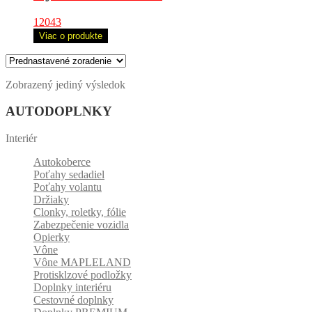
12043
Viac o produkte
Zobrazený jediný výsledok
AUTODOPLNKY
Interiér
Autokoberce
Poťahy sedadiel
Poťahy volantu
Držiaky
Clonky, roletky, fólie
Zabezpečenie vozidla
Opierky
Vône
Vône MAPLELAND
Protisklzové podložky
Doplnky interiéru
Cestovné doplnky