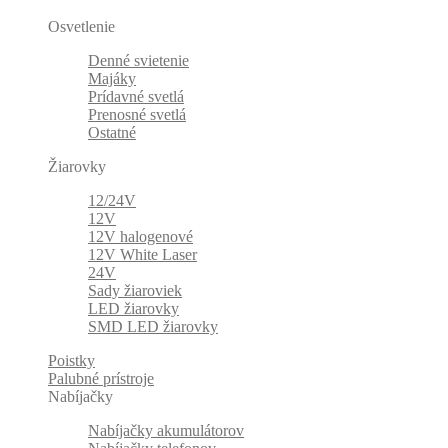
Osvetlenie
Denné svietenie
Majáky
Prídavné svetlá
Prenosné svetlá
Ostatné
Žiarovky
12/24V
12V
12V halogenové
12V White Laser
24V
Sady žiaroviek
LED žiarovky
SMD LED žiarovky
Poistky
Palubné prístroje
Nabíjačky
Nabíjačky akumulátorov