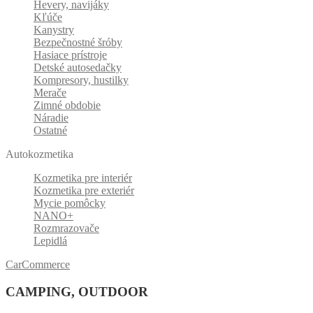
Hevery, navijáky
Kľúče
Kanystry
Bezpečnostné šróby
Hasiace prístroje
Detské autosedačky
Kompresory, hustilky
Merače
Zimné obdobie
Náradie
Ostatné
Autokozmetika
Kozmetika pre interiér
Kozmetika pre exteriér
Mycie pomôcky
NANO+
Rozmrazovače
Lepidlá
CarCommerce
CAMPING, OUTDOOR