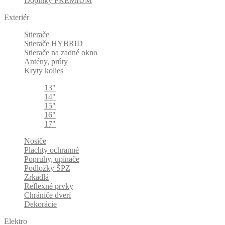
Doplnky PREMIUM
Exteriér
Stierače
Stierače HYBRID
Stierače na zadné okno
Antény, prúty
Kryty kolies
13"
14"
15"
16"
17"
Nosiče
Plachty ochranné
Popruhy, upínače
Podložky ŠPZ
Zrkadlá
Reflexné prvky
Chrániče dverí
Dekorácie
Elektro