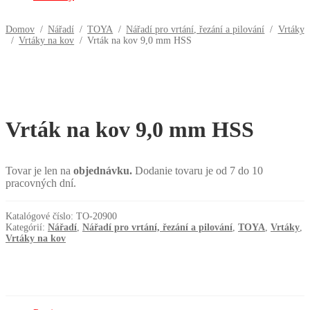
Domov
/
Nářadí
/
TOYA
/
Nářadí pro vrtání, řezání a pilování
/
Vrtáky
/
Vrtáky na kov
/
Vrták na kov 9,0 mm HSS
Vrták na kov 9,0 mm HSS
Tovar je len na
objednávku.
Dodanie tovaru je od 7 do 10
pracovných dní.
Katalógové číslo:
TO-20900
Kategórií:
Nářadí
,
Nářadí pro vrtání, řezání a pilování
,
TOYA
,
Vrtáky
,
Vrtáky na kov