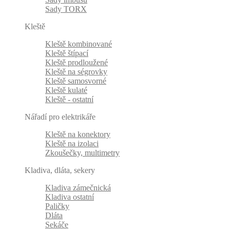
Sady TORX
Kleště
Kleště kombinované
Kleště štípací
Kleště prodloužené
Kleště na ségrovky
Kleště samosvorné
Kleště kulaté
Kleště - ostatní
Nářadí pro elektrikáře
Kleště na konektory
Kleště na izolaci
Zkoušečky, multimetry
Kladiva, dláta, sekery
Kladiva zámečnická
Kladiva ostatní
Paličky
Dláta
Sekáče