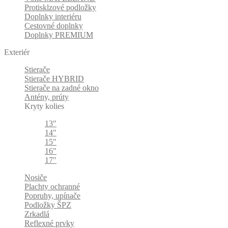
Protisklzové podložky
Doplnky interiéru
Cestovné doplnky
Doplnky PREMIUM
Exteriér
Stierače
Stierače HYBRID
Stierače na zadné okno
Antény, prúty
Kryty kolies
13"
14"
15"
16"
17"
Nosiče
Plachty ochranné
Popruhy, upínače
Podložky ŠPZ
Zrkadlá
Reflexné prvky