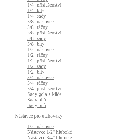
1/4" příslušenství
1/4" bity
1/4" sady
3/8" nástavce
3/8" ráčny
3/8" příslušenství
3/8" sady
3/8" bity
1/2" nástavce
1/2" ráčny
1/2" příslušenství
1/2" sady
1/2" bity
3/4" nástavce
3/4" ráčny
3/4" příslušenství
Sady gola + klíče
Sady bitů
Sady bitů
Nástavce pro utahováky
1/2" nástavce
Nástavce 1/2" hluboké
Nástavce 3/4" hluboké