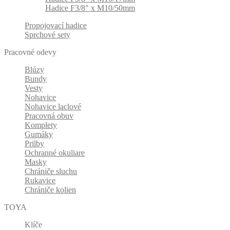
Hadice F3/8" x M10/50mm
Propojovací hadice
Sprchové sety
Pracovné odevy
Blúzy
Bundy
Vesty
Nohavice
Nohavice laclové
Pracovná obuv
Komplety
Gumáky
Prilby
Ochranné okuliare
Masky
Chrániče sluchu
Rukavice
Chrániče kolien
TOYA
Klíče