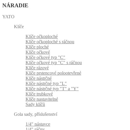
NÁRADIE
YATO
Klíče
Klíče očkoploché
Klíče očkoploché s ráčnou
Klíče ploché
Klíče očkové
Klíče očkové typ "C"
Klíče očkové typ "C" s ráčnou
Klíče rázové
Klíče prstencové polootevřené
Klíče nástrčné
Klíče nástrčné typ "L"
Klíče nástrčné typ "T" a "Y"
Klíče trubkové
Klíče nastavitelné
Sady klíčů
Gola sady, příslušenství
1/4" nástavce
1/4" ráčny