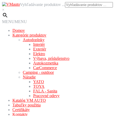
Preskočiť
Preskočiť
Vyhľadávanie produktov ...
na
na
×
navigáciu
obsah
MENU
MENU
Domov
Kategórie produktov
Autodoplnky
Interiér
Exteriér
Elektro
Výbava, príslušenstvo
Autokozmetika
CarCommerce
Camping - outdoor
Náradie
YATO
TOYA
FALA - Sanita
Pracovné odevy
Katalóg VM AUTO
Tabuľky použitia
Certifikáty
Kontakty