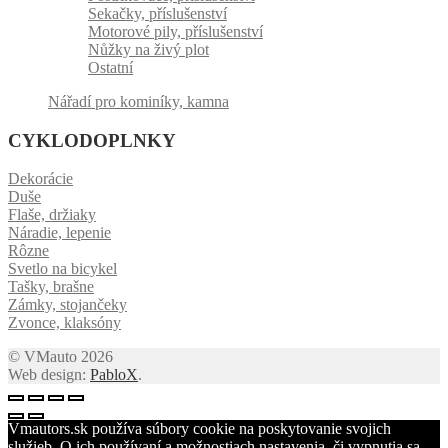
Sekačky, příslušenství
Motorové pily, příslušenství
Nůžky na živý plot
Ostatní
Nářadí pro kominíky, kamna
CYKLODOPLNKY
Dekorácie
Duše
Flaše, držiaky
Náradie, lepenie
Rôzne
Svetlo na bicykel
Tašky, brašne
Zámky, stojančeky
Zvonce, klaksóny
© VMauto 2026
Web design:
PabloX
.
Vmautors.sk používa súbory cookie na poskytovanie svojich
služieb. O ich používaní a možnostiach nastavenia, či vypnutia sa