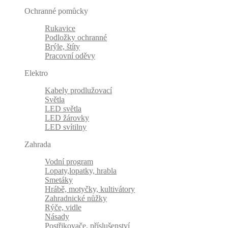
Ochranné pomůcky
Rukavice
Podložky ochranné
Brýle, štíty
Pracovní oděvy
Elektro
Kabely prodlužovací
Světla
LED světla
LED žárovky
LED svítilny
Zahrada
Vodní program
Lopaty,lopatky, hrabla
Smetáky
Hrábě, motyčky, kultivátory
Zahradnické nůžky
Rýče, vidle
Násady
Postřikovače, příslušenství