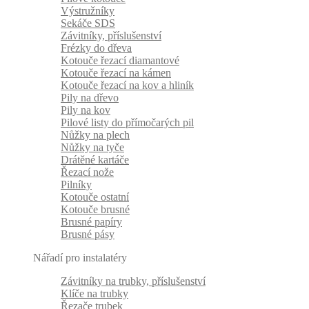
Výstružníky
Sekáče SDS
Závitníky, příslušenství
Frézky do dřeva
Kotouče řezací diamantové
Kotouče řezací na kámen
Kotouče řezací na kov a hliník
Pily na dřevo
Pily na kov
Pilové listy do přímočarých pil
Nůžky na plech
Nůžky na tyče
Drátěné kartáče
Řezací nože
Pilníky
Kotouče ostatní
Kotouče brusné
Brusné papíry
Brusné pásy
Nářadí pro instalatéry
Závitníky na trubky, příslušenství
Klíče na trubky
Řezače trubek