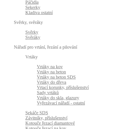
Páčidla
Sekerky
Kladiva ostatní
Svěrky, svěráky
Svěrky
Svěráky
Nářadí pro vrtání, řezání a pilování
Vrtáky
Vrtáky na kov
Vrtáky na beton
Vrtáky na beton SDS
Vrtáky do dřeva
Vrtací korunky, příslušenství
Sady vrtáků
Vrtáky do skla, glazury
Vyřezávací nářadí - ostatní
Sekáče SDS
Závitníky, příslušenství
Kotouče řezací diamantové
Kotouče řezací na kov