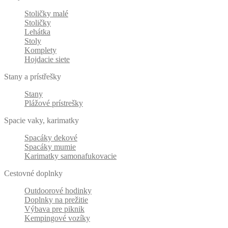
Stoličky malé
Stoličky
Lehátka
Stoly
Komplety
Hojdacie siete
Stany a prístřešky
Stany
Plážové prístrešky
Spacie vaky, karimatky
Spacáky dekové
Spacáky mumie
Karimatky samonafukovacie
Cestovné doplnky
Outdoorové hodinky
Doplnky na prežitie
Výbava pre piknik
Kempingové vozíky