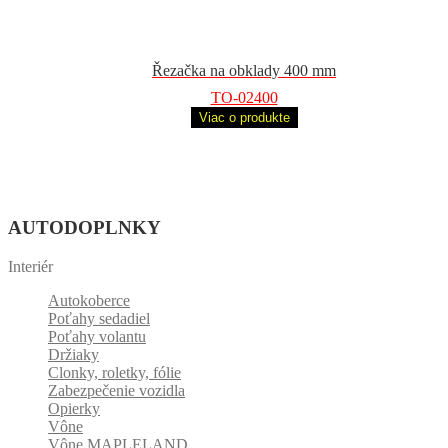
Řezačka na obklady 400 mm
TO-02400
Viac o produkte
AUTODOPLNKY
Interiér
Autokoberce
Poťahy sedadiel
Poťahy volantu
Držiaky
Clonky, roletky, fólie
Zabezpečenie vozidla
Opierky
Vône
Vône MAPLELAND