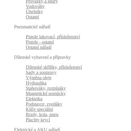
Provázky a šňůry
Vodováhy
Úhelníky
Ostatní
Pneumatické nářadí
Pistole lakovací, příslušenství
Pistole - ostatní
Ostatní nářadí
Dílenské vybavení a přípravky
Dílenské skříňky, příslušenství
Sady a soupravy
Výměna oleje
Hydraulika
Stahováky, rozpínáky
Magnetické pomůcky
Elektrika
Podstavce, zvedáky
Klíče speciální
Brzdy, kola, pneu
Plachty krycí
Elektrické a AKU nářadí