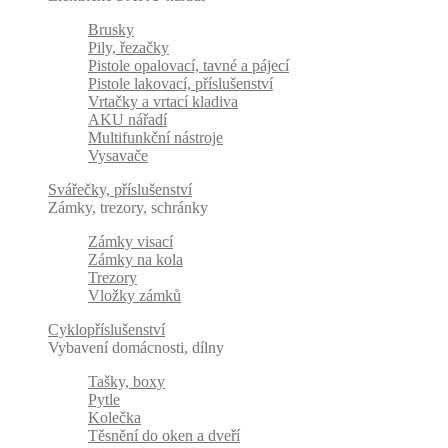
Brusky
Pily, řezačky
Pistole opalovací, tavné a pájecí
Pistole lakovací, příslušenství
Vrtačky a vrtací kladiva
AKU nářadí
Multifunkční nástroje
Vysavače
Svářečky, příslušenství
Zámky, trezory, schránky
Zámky visací
Zámky na kola
Trezory
Vložky zámků
Cyklopříslušenství
Vybavení domácnosti, dílny
Tašky, boxy
Pytle
Kolečka
Těsnění do oken a dveří