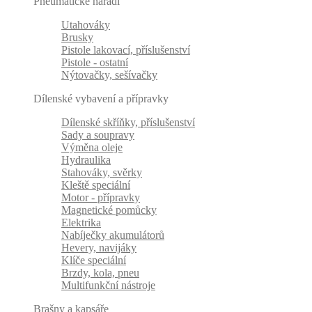
Pneumatické nářadí
Utahováky
Brusky
Pistole lakovací, příslušenství
Pistole - ostatní
Nýtovačky, sešívačky
Dílenské vybavení a přípravky
Dílenské skříňky, příslušenství
Sady a soupravy
Výměna oleje
Hydraulika
Stahováky, svěrky
Kleště speciální
Motor - přípravky
Magnetické pomůcky
Elektrika
Nabíječky akumulátorů
Hevery, navijáky
Klíče speciální
Brzdy, kola, pneu
Multifunkční nástroje
Brašny a kapsáře