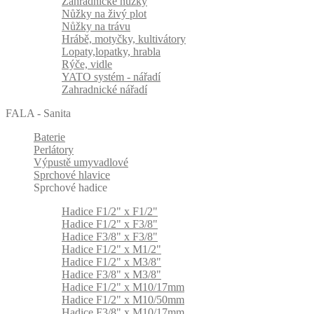
Zahradnické nůžky
Nůžky na živý plot
Nůžky na trávu
Hrábě, motyčky, kultivátory
Lopaty,lopatky, hrabla
Rýče, vidle
YATO systém - nářadí
Zahradnické nářadí
FALA - Sanita
Baterie
Perlátory
Výpustě umyvadlové
Sprchové hlavice
Sprchové hadice
Hadice F1/2" x F1/2"
Hadice F1/2" x F3/8"
Hadice F3/8" x F3/8"
Hadice F1/2" x M1/2"
Hadice F1/2" x M3/8"
Hadice F3/8" x M3/8"
Hadice F1/2" x M10/17mm
Hadice F1/2" x M10/50mm
Hadice F3/8" x M10/17mm