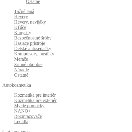
Ostatné
Tažné laná
Hevery
Hevery, navijáky
Kľúče
Kanystry
Bezpečnostné šróby
Hasiace prístroje
Detské autosedačky
Kompresory, hustilky
Merače
Zimné obdobie
Náradie
Ostatné
Autokozmetika
Kozmetika pre interiér
Kozmetika pre exteriér
Mycie pomôcky
NANO+
Rozmrazovače
Lepidlá
CarCommerce