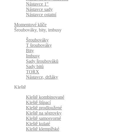
Nástavce 1"
Nástavce sady
Nástavce ostatní
Momentové klíče
Šroubováky, bity, imbusy
Šroubováky
T šroubováky
Bity
Imbusy
Sady šroubováků
Sady bitů
TORX
Nástavce, držáky
Kleště
Kleště kombinované
Kleště štípací
Kleště prodloužené
Kleště na ségrovky
Kleště samosvorné
Kleště kulaté
Kleště klempířské