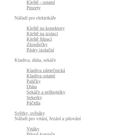
Kleště - ostatní
Pinzety
Nářadí pro elektrikáře
Kleště na konektory
Kleště na izolaci
Kleště štípací
Zkoušečky
Pásky izolační
Kladiva, dláta, sekáče
Kladiva zámečnická
Kladiva ostatní
Paličky
Dláta
Sekáče a průbojníky
Sekerky
Páčidla
Svěrky, svěráky
Nářadí pro vrtání, řezání a pilování
Vrtáky
Pilové kotouče