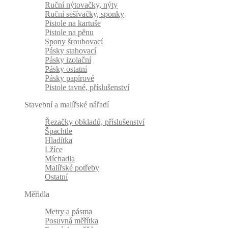
Ruční nýtovačky, nýty
Ruční sešívačky, sponky
Pistole na kartuše
Pistole na pěnu
Spony šroubovací
Pásky stahovací
Pásky izolační
Pásky ostatní
Pásky papírové
Pistole tavné, příslušenství
Stavební a malířské nářadí
Řezačky obkladů, příslušenství
Špachtle
Hladítka
Lžíce
Míchadla
Malířské potřeby
Ostatní
Měřidla
Metry a pásma
Posuvná měřítka