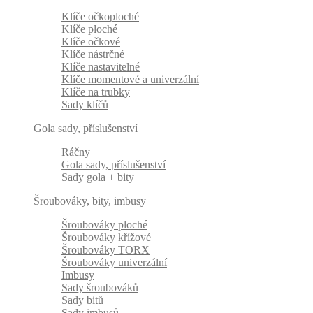
Klíče očkoploché
Klíče ploché
Klíče očkové
Klíče nástrčné
Klíče nastavitelné
Klíče momentové a univerzální
Klíče na trubky
Sady klíčů
Gola sady, příslušenství
Ráčny
Gola sady, příslušenství
Sady gola + bity
Šroubováky, bity, imbusy
Šroubováky ploché
Šroubováky křížové
Šroubováky TORX
Šroubováky univerzální
Imbusy
Sady šroubováků
Sady bitů
Sady imbusů