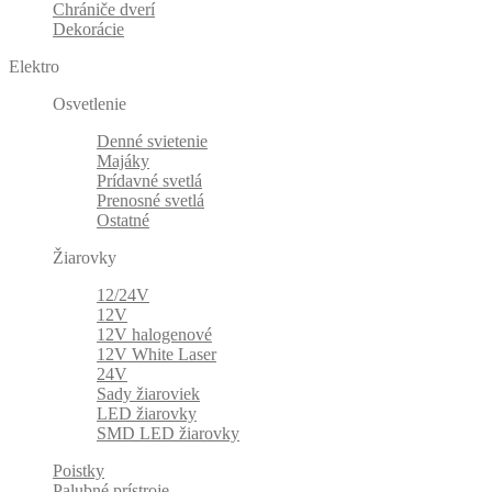
Chrániče dverí
Dekorácie
Elektro
Osvetlenie
Denné svietenie
Majáky
Prídavné svetlá
Prenosné svetlá
Ostatné
Žiarovky
12/24V
12V
12V halogenové
12V White Laser
24V
Sady žiaroviek
LED žiarovky
SMD LED žiarovky
Poistky
Palubné prístroje