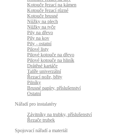
Kotouče řezací na kámen
Kotouče řezací různé
Kotouče brusné
Nůžky na plech
Nůžky na tyče
Pily na dřevo
Pily na kov
Pily - ostatní
Pilové listy
Pilové kotouče na dřevo
Pilové kotouče na hliník
Drátěné kartáče
Talíře univerzální
Řezací nože, břity
Pilníky
Brusné papíry, příslušenství
Ostatní
Nářadí pro instalatéry
Závitníky na trubky, příslušenství
Řezače trubek
Spojovací nářadí a materiál