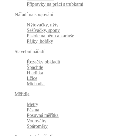
Přípravky na práci s trubkami
Nářadí na spojování
Nýtovačky, nýty
Sešívačky, spony
Pistole na pěnu a kartuše
Pájky, hořáky
Stavební nářadí
Řezačky obkladů
Špachtle
Hladítka
Lžíce
Míchadla
Měřidla
Metry
Pásma
Posuvná měřítka
Vodováhy
Spároměry