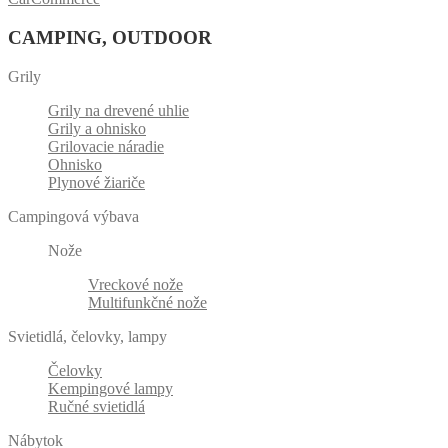
CAMPING, OUTDOOR
Grily
Grily na drevené uhlie
Grily a ohnisko
Grilovacie náradie
Ohnisko
Plynové žiariče
Campingová výbava
Nože
Vreckové nože
Multifunkčné nože
Svietidlá, čelovky, lampy
Čelovky
Kempingové lampy
Ručné svietidlá
Nábytok