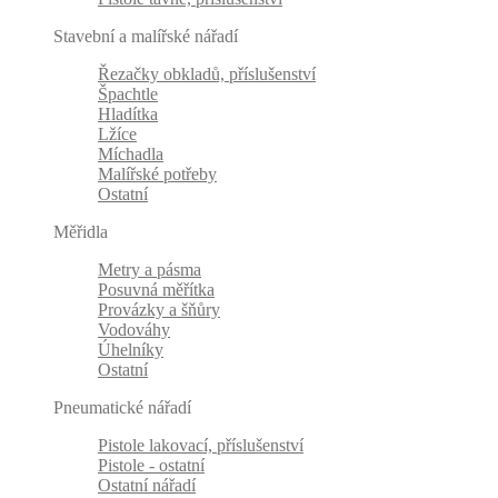
Stavební a malířské nářadí
Řezačky obkladů, příslušenství
Špachtle
Hladítka
Lžíce
Míchadla
Malířské potřeby
Ostatní
Měřidla
Metry a pásma
Posuvná měřítka
Provázky a šňůry
Vodováhy
Úhelníky
Ostatní
Pneumatické nářadí
Pistole lakovací, příslušenství
Pistole - ostatní
Ostatní nářadí