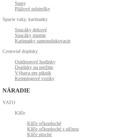
Stany
Plážové prístrešky
Spacie vaky, karimatky
Spacáky dekové
Spacáky mumie
Karimatky samonafukovacie
Cestovné doplnky
Outdoorové hodinky
Doplnky na prežitie
Výbava pre piknik
Kempingové vozíky
NÁRADIE
YATO
Klíče
Klíče očkoploché
Klíče očkoploché s ráčnou
Klíče ploché