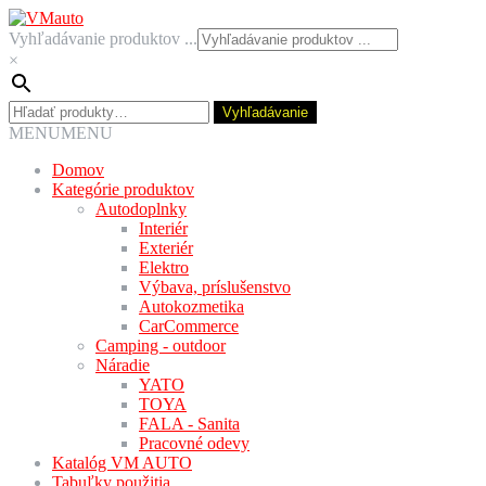
Preskočiť
Preskočiť
na
na
Vyhľadávanie produktov ...
navigáciu
obsah
×
Hľadať:
Vyhľadávanie
MENU
MENU
Domov
Kategórie produktov
Autodoplnky
Interiér
Exteriér
Elektro
Výbava, príslušenstvo
Autokozmetika
CarCommerce
Camping - outdoor
Náradie
YATO
TOYA
FALA - Sanita
Pracovné odevy
Katalóg VM AUTO
Tabuľky použitia