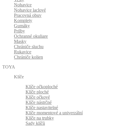
Nohavice
Nohavice laclové
Pracovná obuv
Komplety
Gumáky
Prilby
Ochranné okuliare
Masky
Chrániče sluchu
Rukavice
Chrániče kolien
TOYA
Klíče
Klíče očkoploché
Klíče ploché
Klíče očkové
Klíče nástrčné
Klíče nastavitelné
Klíče momentové a univerzální
Klíče na trubky
Sady klíčů