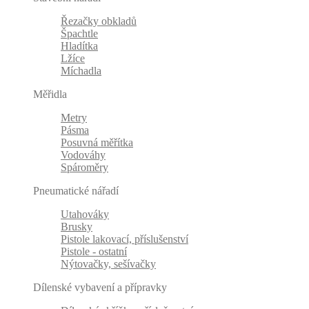
Řezačky obkladů
Špachtle
Hladítka
Lžíce
Míchadla
Měřidla
Metry
Pásma
Posuvná měřítka
Vodováhy
Spároměry
Pneumatické nářadí
Utahováky
Brusky
Pistole lakovací, příslušenství
Pistole - ostatní
Nýtovačky, sešívačky
Dílenské vybavení a přípravky