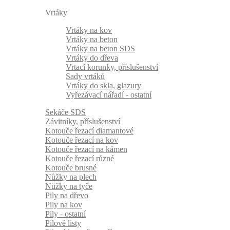
Vrtáky
Vrtáky na kov
Vrtáky na beton
Vrtáky na beton SDS
Vrtáky do dřeva
Vrtací korunky, příslušenství
Sady vrtáků
Vrtáky do skla, glazury
Vyřezávací nářadí - ostatní
Sekáče SDS
Závitníky, příslušenství
Kotouče řezací diamantové
Kotouče řezací na kov
Kotouče řezací na kámen
Kotouče řezací různé
Kotouče brusné
Nůžky na plech
Nůžky na tyče
Pily na dřevo
Pily na kov
Pily - ostatní
Pilové listy