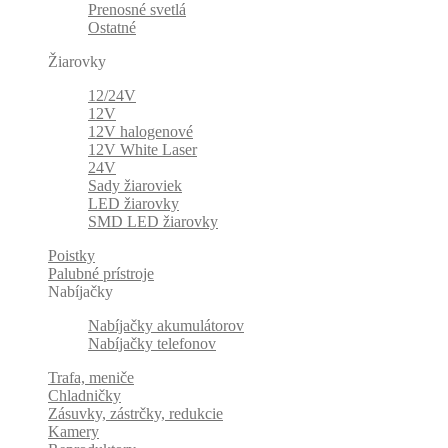
Prenosné svetlá
Ostatné
Žiarovky
12/24V
12V
12V halogenové
12V White Laser
24V
Sady žiaroviek
LED žiarovky
SMD LED žiarovky
Poistky
Palubné prístroje
Nabíjačky
Nabíjačky akumulátorov
Nabíjačky telefonov
Trafa, meniče
Chladničky
Zásuvky, zástrčky, redukcie
Kamery