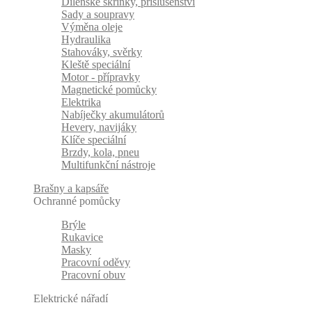
Dílenské skříňky, příslušenství
Sady a soupravy
Výměna oleje
Hydraulika
Stahováky, svěrky
Kleště speciální
Motor - přípravky
Magnetické pomůcky
Elektrika
Nabíječky akumulátorů
Hevery, navijáky
Klíče speciální
Brzdy, kola, pneu
Multifunkční nástroje
Brašny a kapsáře
Ochranné pomůcky
Brýle
Rukavice
Masky
Pracovní oděvy
Pracovní obuv
Elektrické nářadí