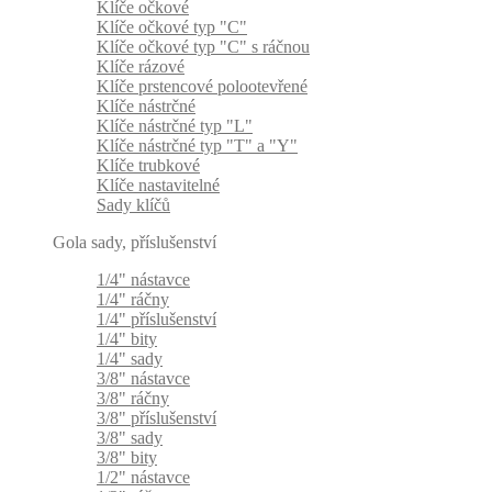
Klíče očkové
Klíče očkové typ "C"
Klíče očkové typ "C" s ráčnou
Klíče rázové
Klíče prstencové polootevřené
Klíče nástrčné
Klíče nástrčné typ "L"
Klíče nástrčné typ "T" a "Y"
Klíče trubkové
Klíče nastavitelné
Sady klíčů
Gola sady, příslušenství
1/4" nástavce
1/4" ráčny
1/4" příslušenství
1/4" bity
1/4" sady
3/8" nástavce
3/8" ráčny
3/8" příslušenství
3/8" sady
3/8" bity
1/2" nástavce