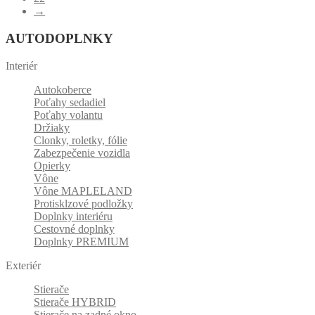
→
AUTODOPLNKY
Interiér
Autokoberce
Poťahy sedadiel
Poťahy volantu
Držiaky
Clonky, roletky, fólie
Zabezpečenie vozidla
Opierky
Vône
Vône MAPLELAND
Protisklzové podložky
Doplnky interiéru
Cestovné doplnky
Doplnky PREMIUM
Exteriér
Stierače
Stierače HYBRID
Stierače na zadné okno