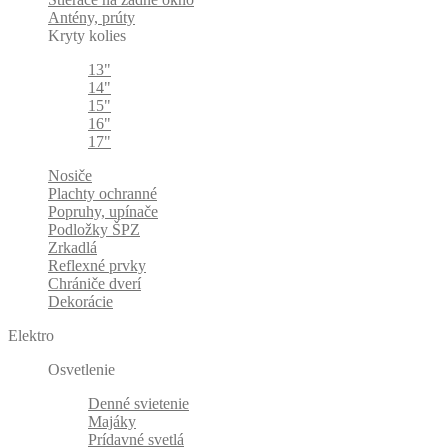
Antény, prúty
Kryty kolies
13"
14"
15"
16"
17"
Nosiče
Plachty ochranné
Popruhy, upínače
Podložky ŠPZ
Zrkadlá
Reflexné prvky
Chrániče dverí
Dekorácie
Elektro
Osvetlenie
Denné svietenie
Majáky
Prídavné svetlá