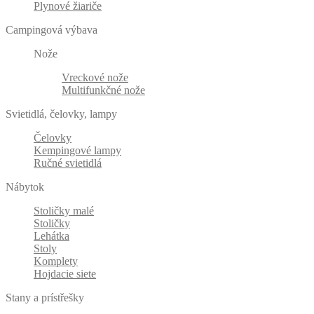
Plynové žiariče
Campingová výbava
Nože
Vreckové nože
Multifunkčné nože
Svietidlá, čelovky, lampy
Čelovky
Kempingové lampy
Ručné svietidlá
Nábytok
Stoličky malé
Stoličky
Lehátka
Stoly
Komplety
Hojdacie siete
Stany a prístřešky