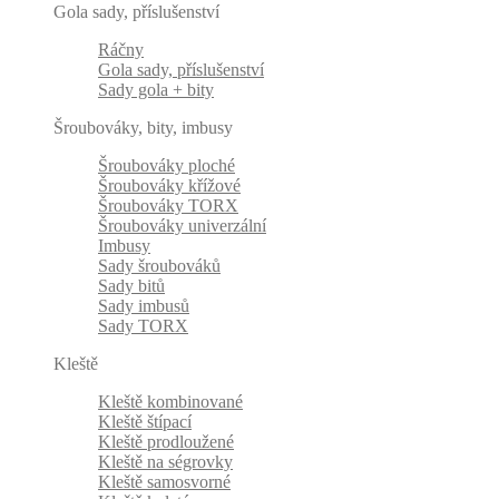
Gola sady, příslušenství
Ráčny
Gola sady, příslušenství
Sady gola + bity
Šroubováky, bity, imbusy
Šroubováky ploché
Šroubováky křížové
Šroubováky TORX
Šroubováky univerzální
Imbusy
Sady šroubováků
Sady bitů
Sady imbusů
Sady TORX
Kleště
Kleště kombinované
Kleště štípací
Kleště prodloužené
Kleště na ségrovky
Kleště samosvorné