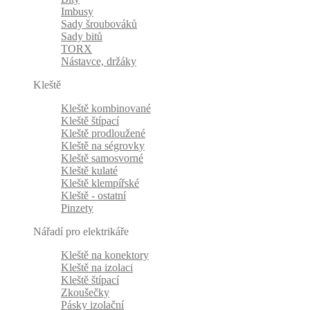
Imbusy
Sady šroubováků
Sady bitů
TORX
Nástavce, držáky
Kleště
Kleště kombinované
Kleště štípací
Kleště prodloužené
Kleště na ségrovky
Kleště samosvorné
Kleště kulaté
Kleště klempířské
Kleště - ostatní
Pinzety
Nářadí pro elektrikáře
Kleště na konektory
Kleště na izolaci
Kleště štípací
Zkoušečky
Pásky izolační