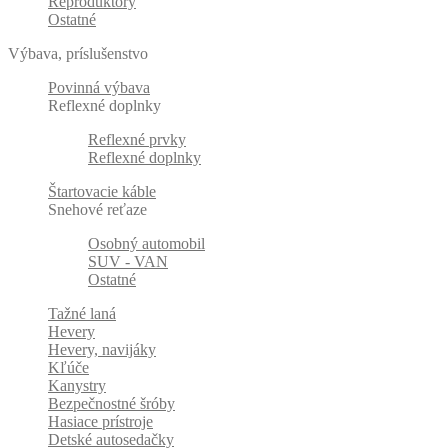
Reproduktory
Ostatné
Výbava, príslušenstvo
Povinná výbava
Reflexné doplnky
Reflexné prvky
Reflexné doplnky
Štartovacie káble
Snehové reťaze
Osobný automobil
SUV - VAN
Ostatné
Tažné laná
Hevery
Hevery, navijáky
Kľúče
Kanystry
Bezpečnostné šróby
Hasiace prístroje
Detské autosedačky