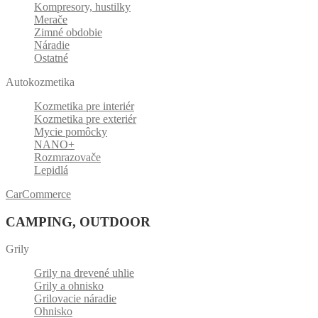
Kompresory, hustilky
Merače
Zimné obdobie
Náradie
Ostatné
Autokozmetika
Kozmetika pre interiér
Kozmetika pre exteriér
Mycie pomôcky
NANO+
Rozmrazovače
Lepidlá
CarCommerce
CAMPING, OUTDOOR
Grily
Grily na drevené uhlie
Grily a ohnisko
Grilovacie náradie
Ohnisko