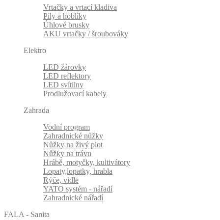
Vrtačky a vrtací kladiva
Pily a hoblíky
Úhlové brusky
AKU vrtačky / šroubováky
Elektro
LED žárovky
LED reflektory
LED svítilny
Prodlužovací kabely
Zahrada
Vodní program
Zahradnické nůžky
Nůžky na živý plot
Nůžky na trávu
Hrábě, motyčky, kultivátory
Lopaty,lopatky, hrabla
Rýče, vidle
YATO systém - nářadí
Zahradnické nářadí
FALA - Sanita