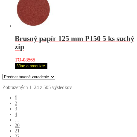
Brusný papír 125 mm P150 5 ks suchý
zip
TO-08565
Viac o produkte
Zobrazených 1–24 z 505 výsledkov
1
2
3
4
…
20
21
22