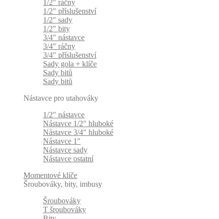
1/2" ráčny
1/2" příslušenství
1/2" sady
1/2" bity
3/4" nástavce
3/4" ráčny
3/4" příslušenství
Sady gola + klíče
Sady bitů
Sady bitů
Nástavce pro utahováky
1/2" nástavce
Nástavce 1/2" hluboké
Nástavce 3/4" hluboké
Nástavce 1"
Nástavce sady
Nástavce ostatní
Momentové klíče
Šroubováky, bity, imbusy
Šroubováky
T šroubováky
Bity