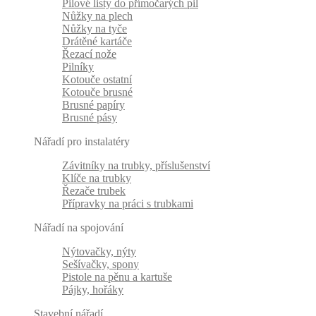
Pilové listy do přímočarých pil
Nůžky na plech
Nůžky na tyče
Drátěné kartáče
Řezací nože
Pilníky
Kotouče ostatní
Kotouče brusné
Brusné papíry
Brusné pásy
Nářadí pro instalatéry
Závitníky na trubky, příslušenství
Klíče na trubky
Řezače trubek
Přípravky na práci s trubkami
Nářadí na spojování
Nýtovačky, nýty
Sešívačky, spony
Pistole na pěnu a kartuše
Pájky, hořáky
Stavební nářadí