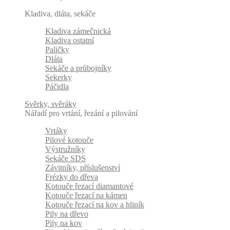
Kladiva, dláta, sekáče
Kladiva zámečnická
Kladiva ostatní
Paličky
Dláta
Sekáče a průbojníky
Sekerky
Páčidla
Svěrky, svěráky
Nářadí pro vrtání, řezání a pilování
Vrtáky
Pilové kotouče
Výstružníky
Sekáče SDS
Závitníky, příslušenství
Frézky do dřeva
Kotouče řezací diamantové
Kotouče řezací na kámen
Kotouče řezací na kov a hliník
Pily na dřevo
Pily na kov