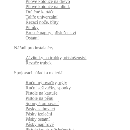
Pilové kotouče na dřevo
Pilové kotouče na hliník
Drátěné kartáče
Talíře univerzální
Řezací nože, břity
Pilníky
Brusné papíry, příslušenství
Ostatní
Nářadí pro instalatéry
Závitníky na trubky, příslušenství
Řezače trubek
Spojovací nářadí a materiál
Ruční nýtovačky, nýty
Ruční sešívačky, sponky
Pistole na kartuše
Pistole na pěnu
Spony šroubovací
Pásky stahovací
Pásky izolační
Pásky ostatní
Pásky papírové
Pistole tavné, příslušenství