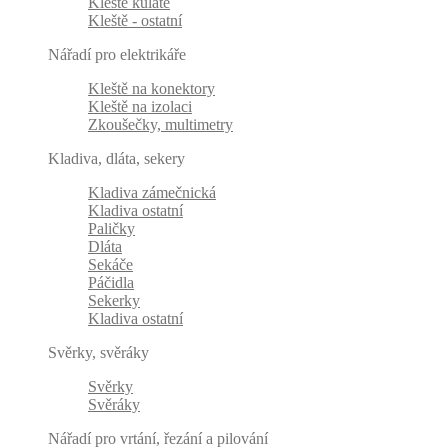
Kleště kulaté
Kleště - ostatní
Nářadí pro elektrikáře
Kleště na konektory
Kleště na izolaci
Zkoušečky, multimetry
Kladiva, dláta, sekery
Kladiva zámečnická
Kladiva ostatní
Paličky
Dláta
Sekáče
Páčidla
Sekerky
Kladiva ostatní
Svěrky, svěráky
Svěrky
Svěráky
Nářadí pro vrtání, řezání a pilování