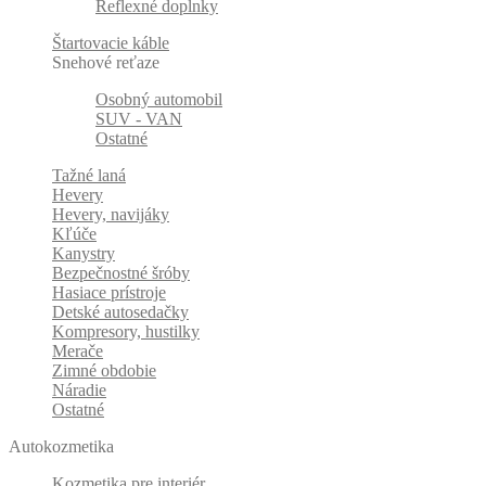
Reflexné doplnky
Štartovacie káble
Snehové reťaze
Osobný automobil
SUV - VAN
Ostatné
Tažné laná
Hevery
Hevery, navijáky
Kľúče
Kanystry
Bezpečnostné šróby
Hasiace prístroje
Detské autosedačky
Kompresory, hustilky
Merače
Zimné obdobie
Náradie
Ostatné
Autokozmetika
Kozmetika pre interiér