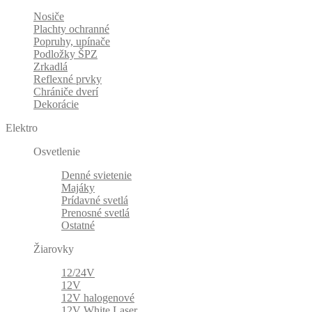
Nosiče
Plachty ochranné
Popruhy, upínače
Podložky ŠPZ
Zrkadlá
Reflexné prvky
Chrániče dverí
Dekorácie
Elektro
Osvetlenie
Denné svietenie
Majáky
Prídavné svetlá
Prenosné svetlá
Ostatné
Žiarovky
12/24V
12V
12V halogenové
12V White Laser