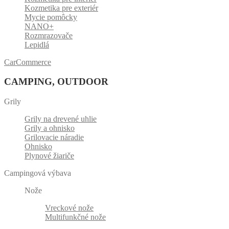
Kozmetika pre exteriér
Mycie pomôcky
NANO+
Rozmrazovače
Lepidlá
CarCommerce
CAMPING, OUTDOOR
Grily
Grily na drevené uhlie
Grily a ohnisko
Grilovacie náradie
Ohnisko
Plynové žiariče
Campingová výbava
Nože
Vreckové nože
Multifunkčné nože