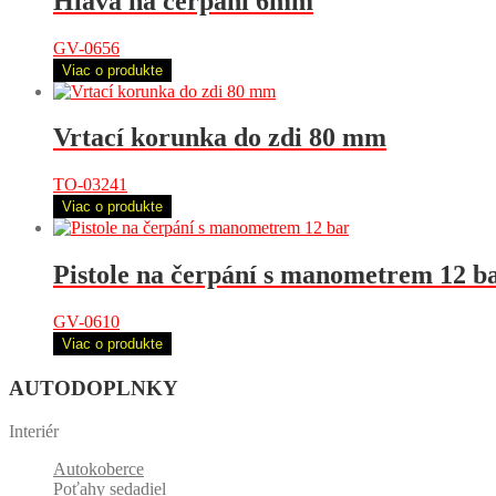
Hlava na čerpání 6mm
GV-0656
Viac o produkte
Vrtací korunka do zdi 80 mm
TO-03241
Viac o produkte
Pistole na čerpání s manometrem 12 b
GV-0610
Viac o produkte
AUTODOPLNKY
Interiér
Autokoberce
Poťahy sedadiel