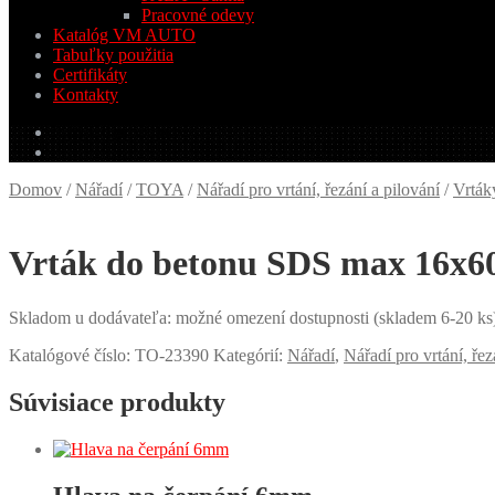
Pracovné odevy
Katalóg VM AUTO
Tabuľky použitia
Certifikáty
Kontakty
0.00
€
0 produktov
Domov
/
Nářadí
/
TOYA
/
Nářadí pro vrtání, řezání a pilování
/
Vrták
Vrták do betonu SDS max 16x
Skladom u dodávateľa: možné omezení dostupnosti (skladem 6-20 ks
Katalógové číslo:
TO-23390
Kategórií:
Nářadí
,
Nářadí pro vrtání, řez
Súvisiace produkty