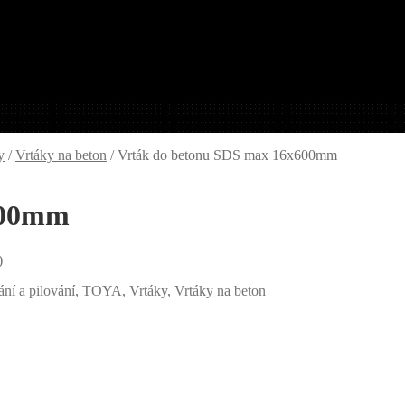
y
/
Vrtáky na beton
/
Vrták do betonu SDS max 16x600mm
600mm
)
ání a pilování
,
TOYA
,
Vrtáky
,
Vrtáky na beton