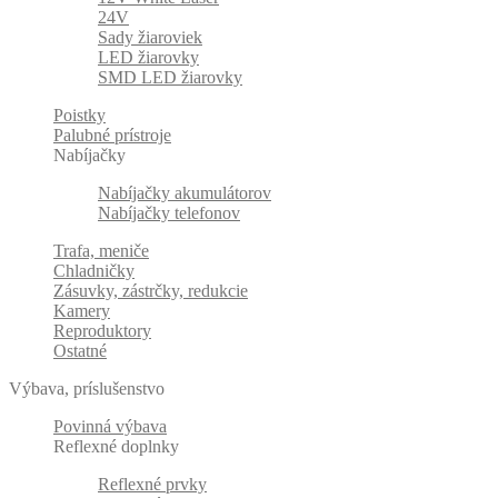
24V
Sady žiaroviek
LED žiarovky
SMD LED žiarovky
Poistky
Palubné prístroje
Nabíjačky
Nabíjačky akumulátorov
Nabíjačky telefonov
Trafa, meniče
Chladničky
Zásuvky, zástrčky, redukcie
Kamery
Reproduktory
Ostatné
Výbava, príslušenstvo
Povinná výbava
Reflexné doplnky
Reflexné prvky