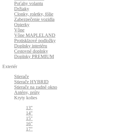
Poťahy volantu
Držiaky
Clonky, roletky, fólie
Zabezpečenie vozidla
Opierky
Vône
Vône MAPLELAND
Protisklzové podložky
Doplnky interiéru
Cestovné doplnky
Doplnky PREMIUM
Exteriér
Stierače
Stierače HYBRID
Stierače na zadné okno
Antény, prúty
Kryty kolies
13"
14"
15"
16"
17"