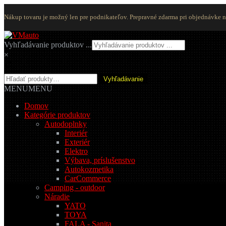
Nákup tovaru je možný len pre podnikateľov. Prepravné zdarma pri objednávke 
Preskočiť
Preskočiť
na
na
Vyhľadávanie produktov ...
navigáciu
obsah
×
Hľadať:
Vyhľadávanie
MENU
MENU
Domov
Kategórie produktov
Autodoplnky
Interiér
Exteriér
Elektro
Výbava, príslušenstvo
Autokozmetika
CarCommerce
Camping - outdoor
Náradie
YATO
TOYA
FALA - Sanita