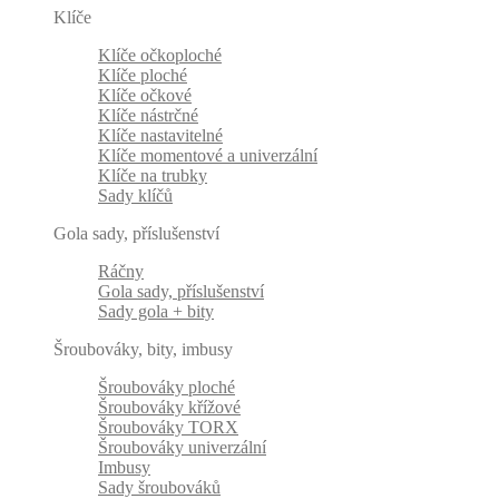
Klíče
Klíče očkoploché
Klíče ploché
Klíče očkové
Klíče nástrčné
Klíče nastavitelné
Klíče momentové a univerzální
Klíče na trubky
Sady klíčů
Gola sady, příslušenství
Ráčny
Gola sady, příslušenství
Sady gola + bity
Šroubováky, bity, imbusy
Šroubováky ploché
Šroubováky křížové
Šroubováky TORX
Šroubováky univerzální
Imbusy
Sady šroubováků