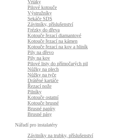
Vrtáky
Pilové kotouče
Výstružníky
Sekáče SDS
Závitníky, příslušenství
Frézky do dřeva
Kotouče řezací diamantové
Kotouče řezací na kámen
Kotouče řezací na kov a hliník
Pily na dřevo
Pily na kov
Pilové listy do přímočarých pil
Nůžky na plech
Nůžky na tyče
Drátěné kartáče
Řezací nože
Pilníky
Kotouče ostatní
Kotouče brusné
Brusné papíry
Brusné pásy
Nářadí pro instalatéry
Závitníky na trubky, příslušenství