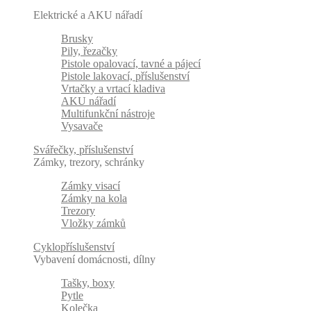
Elektrické a AKU nářadí
Brusky
Pily, řezačky
Pistole opalovací, tavné a pájecí
Pistole lakovací, příslušenství
Vrtačky a vrtací kladiva
AKU nářadí
Multifunkční nástroje
Vysavače
Svářečky, příslušenství
Zámky, trezory, schránky
Zámky visací
Zámky na kola
Trezory
Vložky zámků
Cyklopříslušenství
Vybavení domácnosti, dílny
Tašky, boxy
Pytle
Kolečka