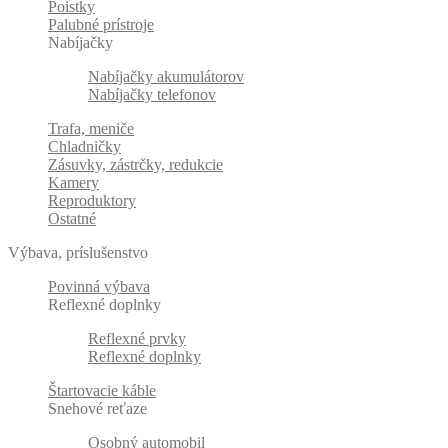
Poistky
Palubné prístroje
Nabíjačky
Nabíjačky akumulátorov
Nabíjačky telefonov
Trafa, meniče
Chladničky
Zásuvky, zástrčky, redukcie
Kamery
Reproduktory
Ostatné
Výbava, príslušenstvo
Povinná výbava
Reflexné doplnky
Reflexné prvky
Reflexné doplnky
Štartovacie káble
Snehové reťaze
Osobný automobil