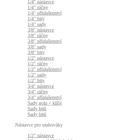
1/4" nástavce
1/4" ráčny
1/4" příslušenství
1/4" bity
1/4" sady
3/8" nástavce
3/8" ráčny
3/8" příslušenství
3/8" sady
3/8" bity
1/2" nástavce
1/2" ráčny
1/2" příslušenství
1/2" sady
1/2" bity
3/4" nástavce
3/4" ráčny
3/4" příslušenství
Sady gola + klíče
Sady bitů
Sady bitů
Nástavce pro utahováky
1/2" nástavce