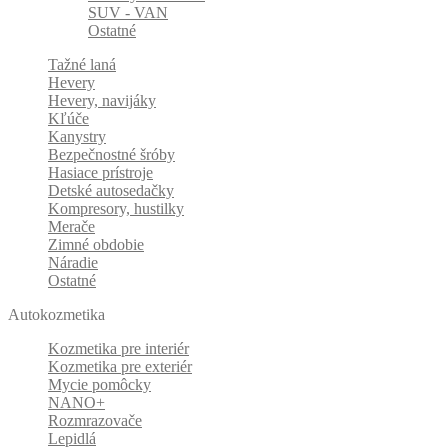
SUV - VAN
Ostatné
Tažné laná
Hevery
Hevery, navijáky
Kľúče
Kanystry
Bezpečnostné šróby
Hasiace prístroje
Detské autosedačky
Kompresory, hustilky
Merače
Zimné obdobie
Náradie
Ostatné
Autokozmetika
Kozmetika pre interiér
Kozmetika pre exteriér
Mycie pomôcky
NANO+
Rozmrazovače
Lepidlá