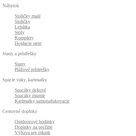
Nábytok
Stoličky malé
Stoličky
Lehátka
Stoly
Komplety
Hojdacie siete
Stany a prístřešky
Stany
Plážové prístrešky
Spacie vaky, karimatky
Spacáky dekové
Spacáky mumie
Karimatky samonafukovacie
Cestovné doplnky
Outdoorové hodinky
Doplnky na prežitie
Výbava pre piknik