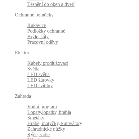
Těsnění do oken a dveří
Ochranné pomůcky
Rukavice
Podložky ochranné
Brýle, štíty
Pracovní oděvy
Elektro
Kabely prodlužovací
Světla
LED světla
LED žárovky
LED svítilny
Zahrada
Vodní program
Lopaty,lopatky, hrabla
Smetáky
Hrábě, motyčky, kultivátory
Zahradnické nůžky
Rýče, vidle