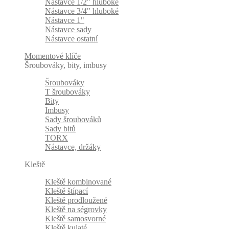
Nástavce 1/2" hluboké
Nástavce 3/4" hluboké
Nástavce 1"
Nástavce sady
Nástavce ostatní
Momentové klíče
Šroubováky, bity, imbusy
Šroubováky
T šroubováky
Bity
Imbusy
Sady šroubováků
Sady bitů
TORX
Nástavce, držáky
Kleště
Kleště kombinované
Kleště štípací
Kleště prodloužené
Kleště na ségrovky
Kleště samosvorné
Kleště kulaté