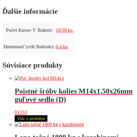
Ďalšie informácie
Počet Kusov V Balení:
10/50 ks.
Hmotnosť (celé Balenie):
0.4 kg
Súvisiace produkty
Poistné šróby kolies M14x1,50x26mm
guľové sedlo (D)
01353
Viac o produkte