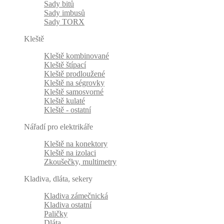
Sady bitů
Sady imbusů
Sady TORX
Kleště
Kleště kombinované
Kleště štípací
Kleště prodloužené
Kleště na ségrovky
Kleště samosvorné
Kleště kulaté
Kleště - ostatní
Nářadí pro elektrikáře
Kleště na konektory
Kleště na izolaci
Zkoušečky, multimetry
Kladiva, dláta, sekery
Kladiva zámečnická
Kladiva ostatní
Paličky
Dláta