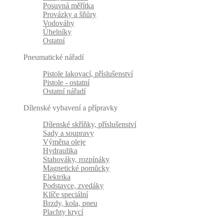
Posuvná měřítka
Provázky a šňůry
Vodováhy
Úhelníky
Ostatní
Pneumatické nářadí
Pistole lakovací, příslušenství
Pistole - ostatní
Ostatní nářadí
Dílenské vybavení a přípravky
Dílenské skříňky, příslušenství
Sady a soupravy
Výměna oleje
Hydraulika
Stahováky, rozpínáky
Magnetické pomůcky
Elektrika
Podstavce, zvedáky
Klíče speciální
Brzdy, kola, pneu
Plachty krycí