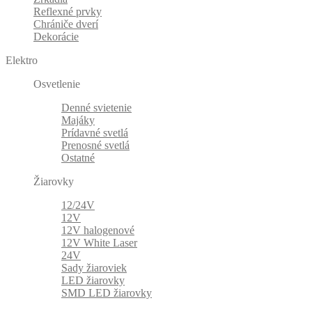
Reflexné prvky
Chrániče dverí
Dekorácie
Elektro
Osvetlenie
Denné svietenie
Majáky
Prídavné svetlá
Prenosné svetlá
Ostatné
Žiarovky
12/24V
12V
12V halogenové
12V White Laser
24V
Sady žiaroviek
LED žiarovky
SMD LED žiarovky