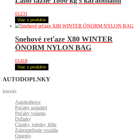
Lano tažné 1800 kg s karabinami
01231
Viac o produkte
Snehové reťaze X80 WINTER
ÖNORM NYLON BAG
01418
Viac o produkte
AUTODOPLNKY
Interiér
Autokoberce
Poťahy sedadiel
Poťahy volantu
Držiaky
Clonky, roletky, fólie
Zabezpečenie vozidla
Opierky