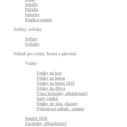
Sekáče
Páčidla
Sekerky
Kladiva ostatní
Svěrky, svěráky
Svěrky
Svěráky
Nářadí pro vrtání, řezání a pilování
Vrtáky
Vrtáky na kov
Vrtáky na beton
Vrtáky na beton SDS
Vrtáky do dřeva
Vrtací korunky, příslušenství
Sady vrtáků
Vrtáky do skla, glazury
Vyřezávací nářadí - ostatní
Sekáče SDS
Závitníky, příslušenství