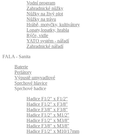
Vodní program
Zahradnické nůžky
Nůžky na živý plot
Nůžky na trávu
Hrábě, motyčky, kultivátory
Lopaty,lopatky, hrabla
Rýče, vidle
YATO systém - nářadí
Zahradnické nářadí
FALA - Sanita
Baterie
Perlátory
Výpustě umyvadlové
Sprchové hlavice
Sprchové hadice
Hadice F1/2" x F1/2"
Hadice F1/2" x F3/8"
Hadice F3/8" x F3/8"
Hadice F1/2" x M1/2"
Hadice F1/2" x M3/8"
Hadice F3/8" x M3/8"
Hadice F1/2" x M10/17mm