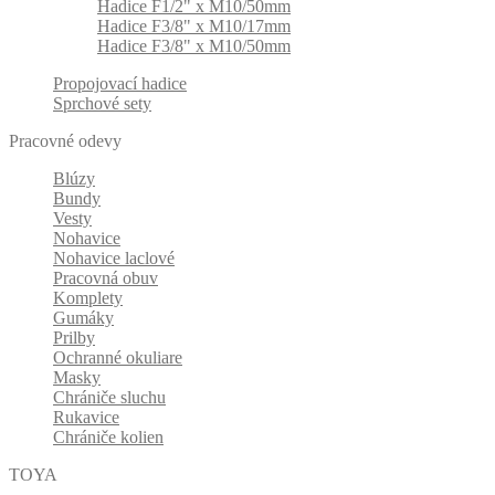
Hadice F1/2" x M10/50mm
Hadice F3/8" x M10/17mm
Hadice F3/8" x M10/50mm
Propojovací hadice
Sprchové sety
Pracovné odevy
Blúzy
Bundy
Vesty
Nohavice
Nohavice laclové
Pracovná obuv
Komplety
Gumáky
Prilby
Ochranné okuliare
Masky
Chrániče sluchu
Rukavice
Chrániče kolien
TOYA