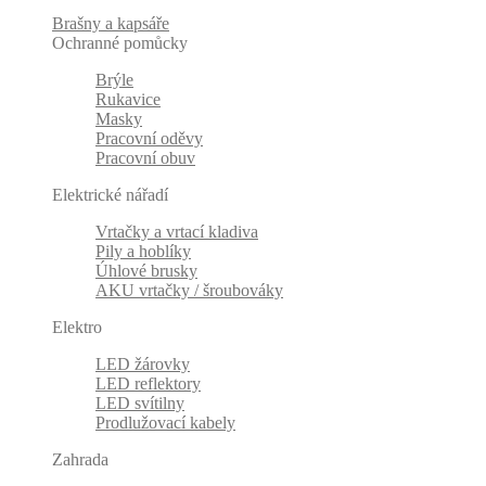
Brašny a kapsáře
Ochranné pomůcky
Brýle
Rukavice
Masky
Pracovní oděvy
Pracovní obuv
Elektrické nářadí
Vrtačky a vrtací kladiva
Pily a hoblíky
Úhlové brusky
AKU vrtačky / šroubováky
Elektro
LED žárovky
LED reflektory
LED svítilny
Prodlužovací kabely
Zahrada