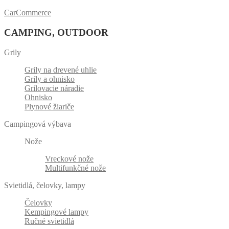
CarCommerce
CAMPING, OUTDOOR
Grily
Grily na drevené uhlie
Grily a ohnisko
Grilovacie náradie
Ohnisko
Plynové žiariče
Campingová výbava
Nože
Vreckové nože
Multifunkčné nože
Svietidlá, čelovky, lampy
Čelovky
Kempingové lampy
Ručné svietidlá