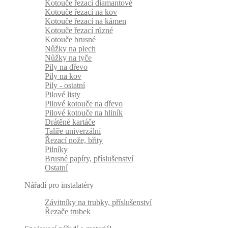
Kotouče řezací diamantové
Kotouče řezací na kov
Kotouče řezací na kámen
Kotouče řezací různé
Kotouče brusné
Nůžky na plech
Nůžky na tyče
Pily na dřevo
Pily na kov
Pily - ostatní
Pilové listy
Pilové kotouče na dřevo
Pilové kotouče na hliník
Drátěné kartáče
Talíře univerzální
Řezací nože, břity
Pilníky
Brusné papíry, příslušenství
Ostatní
Nářadí pro instalatéry
Závitníky na trubky, příslušenství
Řezače trubek