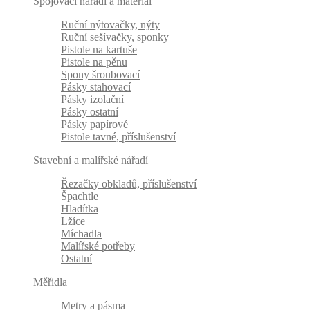
Spojovací nářadí a materiál
Ruční nýtovačky, nýty
Ruční sešívačky, sponky
Pistole na kartuše
Pistole na pěnu
Spony šroubovací
Pásky stahovací
Pásky izolační
Pásky ostatní
Pásky papírové
Pistole tavné, příslušenství
Stavební a malířské nářadí
Řezačky obkladů, příslušenství
Špachtle
Hladítka
Lžíce
Míchadla
Malířské potřeby
Ostatní
Měřidla
Metry a pásma