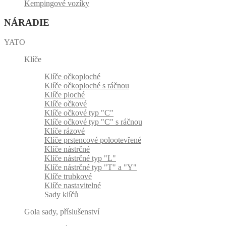
Kempingové vozíky
NÁRADIE
YATO
Klíče
Klíče očkoploché
Klíče očkoploché s ráčnou
Klíče ploché
Klíče očkové
Klíče očkové typ "C"
Klíče očkové typ "C" s ráčnou
Klíče rázové
Klíče prstencové polootevřené
Klíče nástrčné
Klíče nástrčné typ "L"
Klíče nástrčné typ "T" a "Y"
Klíče trubkové
Klíče nastavitelné
Sady klíčů
Gola sady, příslušenství