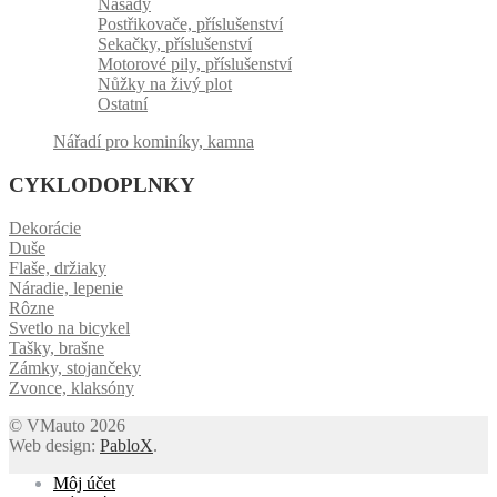
Násady
Postřikovače, příslušenství
Sekačky, příslušenství
Motorové pily, příslušenství
Nůžky na živý plot
Ostatní
Nářadí pro kominíky, kamna
CYKLODOPLNKY
Dekorácie
Duše
Flaše, držiaky
Náradie, lepenie
Rôzne
Svetlo na bicykel
Tašky, brašne
Zámky, stojančeky
Zvonce, klaksóny
© VMauto 2026
Web design:
PabloX
.
Môj účet