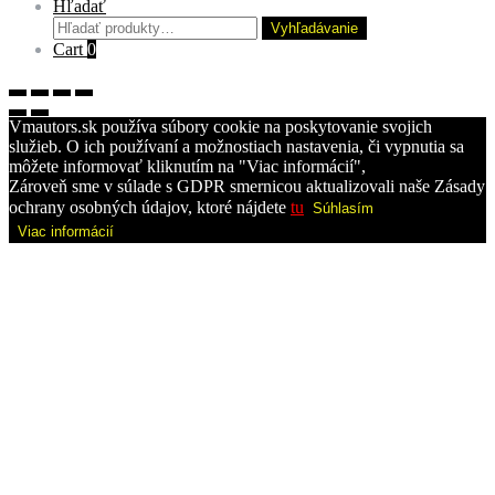
Hľadať
Hľadať:
Vyhľadávanie
Cart
0
Vmautors.sk používa súbory cookie na poskytovanie svojich
služieb. O ich používaní a možnostiach nastavenia, či vypnutia sa
môžete informovať kliknutím na "Viac informácií",
Zároveň sme v súlade s GDPR smernicou aktualizovali naše Zásady
ochrany osobných údajov, ktoré nájdete
tu
Súhlasím
Viac informácií