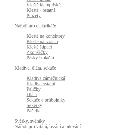
Kleště klempířské
Kleště - ostatní
Pinzety
Nářadí pro elektrikáře
Kleště na konektory
Kleště na izolaci
Kleště štípací
Zkoušečky
Pásky izolační
Kladiva, dláta, sekáče
Kladiva zámečnická
Kladiva ostatní
Paličky
Dláta
Sekáče a průbojníky
Sekerky
Páčidla
Svěrky, svěráky
Nářadí pro vrtání, řezání a pilování