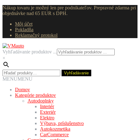
Nákup tovaru je možný len pre podnikateľov. Prepravné zdarma pri
objednávke nad 65 EUR s DPH.
Môj účet
Pokladňa
Reklamačný protokol
Preskočiť
Preskočiť
na
na
Vyhľadávanie produktov ...
navigáciu
obsah
×
Hľadať:
Vyhľadávanie
MENU
MENU
Domov
Kategórie produktov
Autodoplnky
Interiér
Exteriér
Elektro
Výbava, príslušenstvo
Autokozmetika
CarCommerce