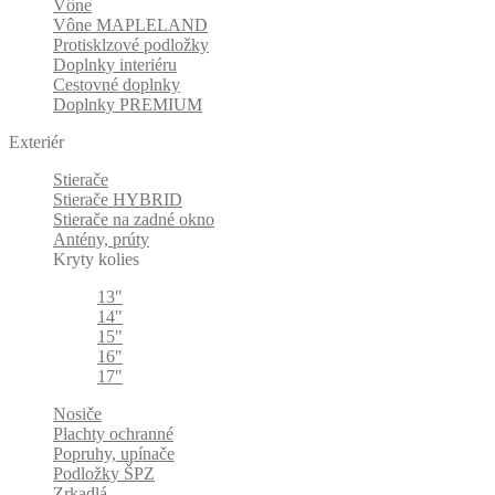
Vône
Vône MAPLELAND
Protisklzové podložky
Doplnky interiéru
Cestovné doplnky
Doplnky PREMIUM
Exteriér
Stierače
Stierače HYBRID
Stierače na zadné okno
Antény, prúty
Kryty kolies
13"
14"
15"
16"
17"
Nosiče
Plachty ochranné
Popruhy, upínače
Podložky ŠPZ
Zrkadlá