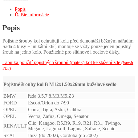
Popis
Ďalšie informácie
Popis
Pojistné šrouby kol ochraňují kola před demontáží běžným nářadím.
Sada 4 kusy + unikátní klíč, montuje se vždy pouze jeden pojistný
šroub na jedno kolo. Použitelné pro slitinové i ocelové disky.
Tabulka použití pojistných šroubů (matek) kol ke stažení zde
(formát
PDF)
Pojistné šrouby kol B M12x1,50x26mm kuželové sedlo
BMW
řada 3,5,7,8,M3,M5,Z3
FORD
Escort/Orion do 7/90
OPEL
Corsa, Tigra, Astra, Calibra
OPEL
Vectra, Zafira, Omega, Senator
Clio, Kangoo, R5,R9, R19, R21, R31, Twingo,
RENAULT
Megane, Laguna II, Laguna, Safrane, Scenic
SEAT
Ibiza (do 2002), Cordoba (do 2002)