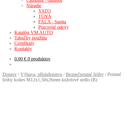
Camping - outdoor
Náradie
YATO
TOYA
FALA - Sanita
Pracovné odevy
Katalóg VM AUTO
Tabuľky použitia
Certifikáty
Kontakty
0.00
€
0 produktov
Domov
/
Výbava, příslušenstvo
/
Bezpečnostné šróby
/
Poistné
šróby kolies M12x1,50x26mm kuželové sedlo (B)