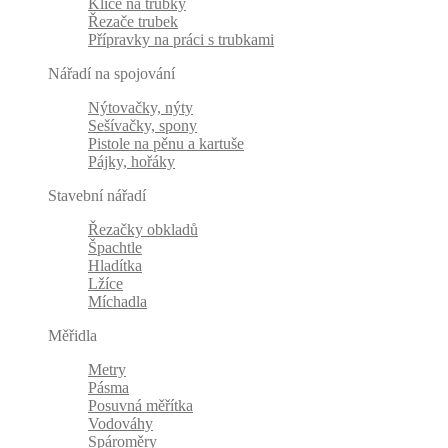
Klíče na trubky
Řezače trubek
Přípravky na práci s trubkami
Nářadí na spojování
Nýtovačky, nýty
Sešívačky, spony
Pistole na pěnu a kartuše
Pájky, hořáky
Stavební nářadí
Řezačky obkladů
Špachtle
Hladítka
Lžíce
Míchadla
Měřidla
Metry
Pásma
Posuvná měřítka
Vodováhy
Spároměry