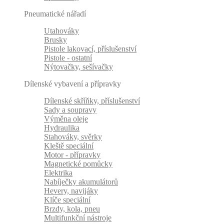
Pneumatické nářadí
Utahováky
Brusky
Pistole lakovací, příslušenství
Pistole - ostatní
Nýtovačky, sešívačky
Dílenské vybavení a přípravky
Dílenské skříňky, příslušenství
Sady a soupravy
Výměna oleje
Hydraulika
Stahováky, svěrky
Kleště speciální
Motor - přípravky
Magnetické pomůcky
Elektrika
Nabíječky akumulátorů
Hevery, navijáky
Klíče speciální
Brzdy, kola, pneu
Multifunkční nástroje