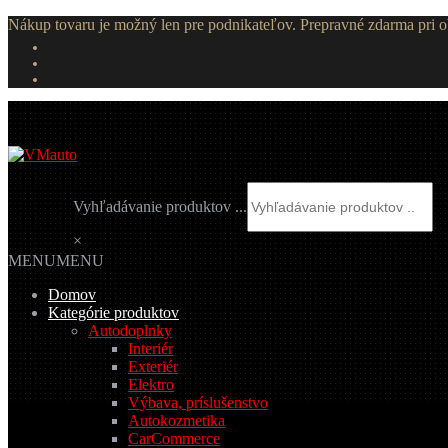
Nákup tovaru je možný len pre podnikateľov. Prepravné zdarma pri
Preskočiť
Preskočiť
na
na
navigáciu
obsah
Vyhľadávanie produktov ...
×
MENU
MENU
Domov
Kategórie produktov
Autodoplnky
Interiér
Exteriér
Elektro
Výbava, príslušenstvo
Autokozmetika
CarCommerce