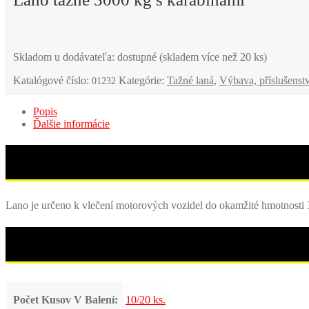
Skladom u dodávateľa: dostupné (skladem více než 20 ks)
Katalógové číslo:
Kategórie:
Tažné laná
,
Výbava, příslušenst
01232
Popis
Ďalšie informácie
Lano je určeno k vlečení motorových vozidel do okamžité hmotnost
Počet Kusov V Balení:
10/20 ks.