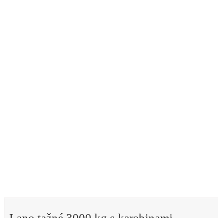
Lano tažné 3000 kg s karabinami