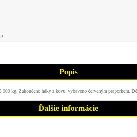
vo
Popis
i 3 000 kg. Zakončeno háky z kovu, vybaveno červeným praporkem. Dél
Ďalšie informácie