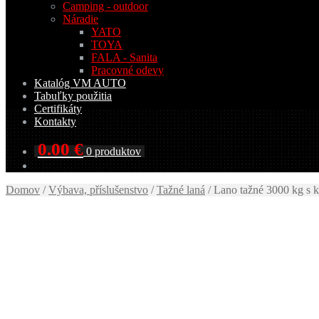
Camping - outdoor
Náradie
YATO
TOYA
FALA - Sanita
Pracovné odevy
Katalóg VM AUTO
Tabuľky použitia
Certifikáty
Kontakty
0.00
€
0 produktov
Domov
/
Výbava, příslušenstvo
/
Tažné laná
/
Lano tažné 3000 kg s 