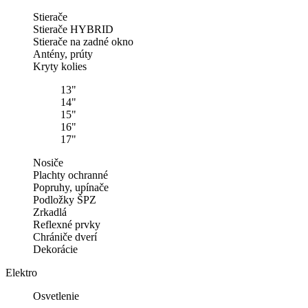
Stierače
Stierače HYBRID
Stierače na zadné okno
Antény, prúty
Kryty kolies
13"
14"
15"
16"
17"
Nosiče
Plachty ochranné
Popruhy, upínače
Podložky ŠPZ
Zrkadlá
Reflexné prvky
Chrániče dverí
Dekorácie
Elektro
Osvetlenie