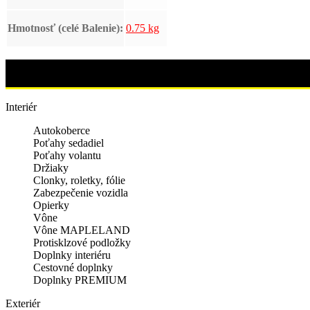
Hmotnosť (celé Balenie):
0.75 kg
Interiér
Autokoberce
Poťahy sedadiel
Poťahy volantu
Držiaky
Clonky, roletky, fólie
Zabezpečenie vozidla
Opierky
Vône
Vône MAPLELAND
Protisklzové podložky
Doplnky interiéru
Cestovné doplnky
Doplnky PREMIUM
Exteriér