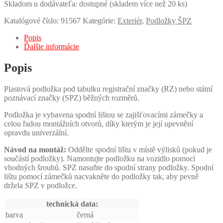
Skladom u dodávateľa: dostupné (skladem více než 20 ks)
Katalógové číslo:
91567
Kategórie:
Exteriér
,
Podložky ŠPZ
Popis
Ďalšie informácie
Popis
Plastová podložka pod tabulku registrační značky (RZ) nebo státní
poznávací značky (SPZ) běžných rozměrů.
Podložka je vybavena spodní lištou se zajišťovacími zámečky a
celou řadou montážních otvorů, díky kterým je její upevnění
opravdu univerzální.
Návod na montáž:
Oddělte spodní lištu v místě výlisků (pokud je
součástí podložky). Namontujte podložku na vozidlo pomocí
vhodných šroubů. SPZ nasuňte do spodní strany podložky. Spodní
lištu pomocí zámečků nacvakněte do podložky tak, aby pevně
držela SPZ v podložce.
technická data:
barva
černá