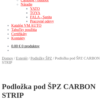
Camping - outdoor
Náradie
YATO
TOYA
FALA - Sanita
Pracovné odevy
Katalóg VM AUTO
Tabuľky použitia
Certifikáty
Kontakty
0.00
€
0 produktov
Domov
/
Exteriér
/
Podložky ŠPZ
/
Podložka pod ŠPZ CARBON
STRIP
Podložka pod ŠPZ CARBON
STRIP