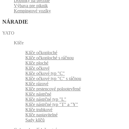
Doplnky na prežitie
Výbava pre piknik
Kempingové vozíky
NÁRADIE
YATO
Klíče
Klíče očkoploché
Klíče očkoploché s ráčnou
Klíče ploché
Klíče očkové
Klíče očkové typ "C"
Klíče očkové typ "C" s ráčnou
Klíče rázové
Klíče prstencové polootevřené
Klíče nástrčné
Klíče nástrčné typ "L"
Klíče nástrčné typ "T" a "Y"
Klíče trubkové
Klíče nastavitelné
Sady klíčů