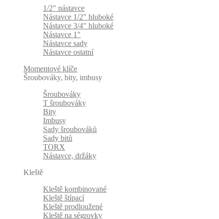
1/2" nástavce
Nástavce 1/2" hluboké
Nástavce 3/4" hluboké
Nástavce 1"
Nástavce sady
Nástavce ostatní
Momentové klíče
Šroubováky, bity, imbusy
Šroubováky
T šroubováky
Bity
Imbusy
Sady šroubováků
Sady bitů
TORX
Nástavce, držáky
Kleště
Kleště kombinované
Kleště štípací
Kleště prodloužené
Kleště na ségrovky