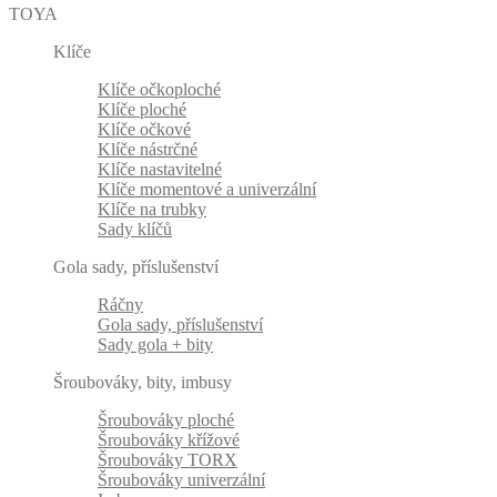
TOYA
Klíče
Klíče očkoploché
Klíče ploché
Klíče očkové
Klíče nástrčné
Klíče nastavitelné
Klíče momentové a univerzální
Klíče na trubky
Sady klíčů
Gola sady, příslušenství
Ráčny
Gola sady, příslušenství
Sady gola + bity
Šroubováky, bity, imbusy
Šroubováky ploché
Šroubováky křížové
Šroubováky TORX
Šroubováky univerzální