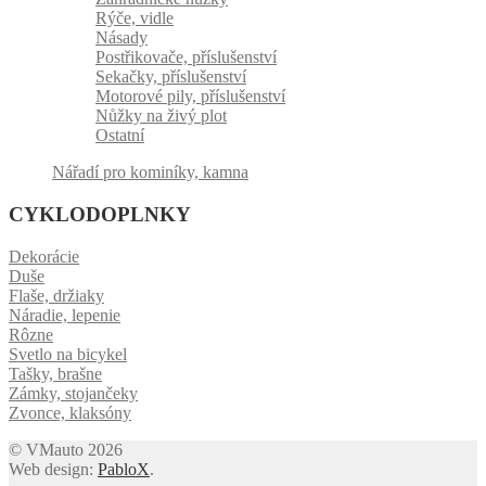
Rýče, vidle
Násady
Postřikovače, příslušenství
Sekačky, příslušenství
Motorové pily, příslušenství
Nůžky na živý plot
Ostatní
Nářadí pro kominíky, kamna
CYKLODOPLNKY
Dekorácie
Duše
Flaše, držiaky
Náradie, lepenie
Rôzne
Svetlo na bicykel
Tašky, brašne
Zámky, stojančeky
Zvonce, klaksóny
© VMauto 2026
Web design:
PabloX
.