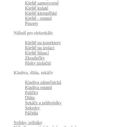
Kleště samosvorné
Kleště kulaté
Kleště klempířské
Kleště - ostatní
Pinzety
Nářadí pro elektrikáře
Kleště na konektory
Kleště na izolaci
Kleště štípací
Zkoušečky
Pásky izolační
Kladiva, dláta, sekáče
Kladiva zámečnická
Kladiva ostatní
Paličky
Dláta
Sekáče a průbojníky
Sekerky
Páčidla
Svěrky, svěráky