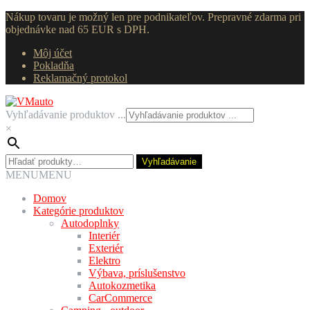
Nákup tovaru je možný len pre podnikateľov. Prepravné zdarma pri
objednávke nad 65 EUR s DPH.
Môj účet
Pokladňa
Reklamačný protokol
Preskočiť
Preskočiť
na
na
Vyhľadávanie produktov ...
navigáciu
obsah
×
Hľadať:
Vyhľadávanie
MENU
MENU
Domov
Kategórie produktov
Autodoplnky
Interiér
Exteriér
Elektro
Výbava, príslušenstvo
Autokozmetika
CarCommerce