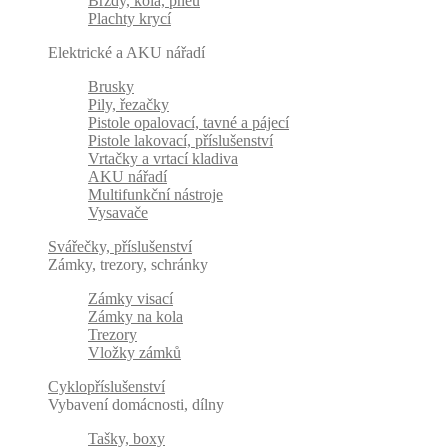
Brzdy, kola, pneu
Plachty krycí
Elektrické a AKU nářadí
Brusky
Pily, řezačky
Pistole opalovací, tavné a pájecí
Pistole lakovací, příslušenství
Vrtačky a vrtací kladiva
AKU nářadí
Multifunkční nástroje
Vysavače
Svářečky, příslušenství
Zámky, trezory, schránky
Zámky visací
Zámky na kola
Trezory
Vložky zámků
Cyklopříslušenství
Vybavení domácnosti, dílny
Tašky, boxy