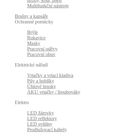
Brzdy, kola, pneu
Multifunkční nástroje
Brašny a kapsáře
Ochranné pomůcky
Brýle
Rukavice
Masky
Pracovní oděvy
Pracovní obuv
Elektrické nářadí
Vrtačky a vrtací kladiva
Pily a hoblíky
Úhlové brusky
AKU vrtačky / šroubováky
Elektro
LED žárovky
LED reflektory
LED svítilny
Prodlužovací kabely