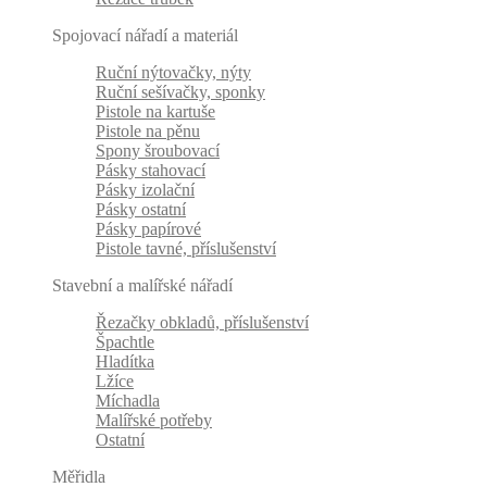
Spojovací nářadí a materiál
Ruční nýtovačky, nýty
Ruční sešívačky, sponky
Pistole na kartuše
Pistole na pěnu
Spony šroubovací
Pásky stahovací
Pásky izolační
Pásky ostatní
Pásky papírové
Pistole tavné, příslušenství
Stavební a malířské nářadí
Řezačky obkladů, příslušenství
Špachtle
Hladítka
Lžíce
Míchadla
Malířské potřeby
Ostatní
Měřidla