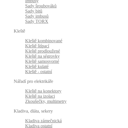
Imbusy
Sady šroubováků
Sady bitů
Sady imbusů
Sady TORX
Kleště
Kleště kombinované
Kleště štípací
Kleště prodloužené
Kleště na ségrovky
Kleště samosvorné
Kleště kulaté
Kleště - ostatní
Nářadí pro elektrikáře
Kleště na konektory
Kleště na izolaci
Zkoušečky, multimetry
Kladiva, dláta, sekery
Kladiva zámečnická
Kladiva ostatní