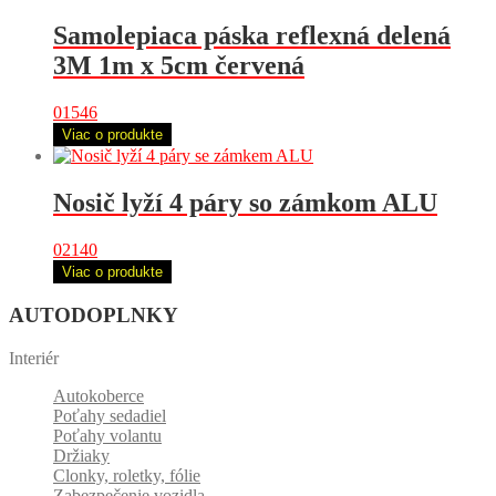
Samolepiaca páska reflexná delená
3M 1m x 5cm červená
01546
Viac o produkte
Nosič lyží 4 páry so zámkom ALU
02140
Viac o produkte
AUTODOPLNKY
Interiér
Autokoberce
Poťahy sedadiel
Poťahy volantu
Držiaky
Clonky, roletky, fólie
Zabezpečenie vozidla