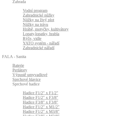
Zahrada
Vodní program
Zahradnické nůžky
Nůžky na živý plot
Nůžky na trávu
Hrábě, motyčky, kultivátory
Lopaty,lopatky, hrabla
Rýče, vidle
YATO systém - nářadí
Zahradnické nářadí
FALA - Sanita
Baterie
Perlátory
Výpustě umyvadlové
Sprchové hlavice
Sprchové hadice
Hadice F1/2" x F1/2"
Hadice F1/2" x F3/8"
Hadice F3/8" x F3/8"
Hadice F1/2" x M1/2"
Hadice F1/2" x M3/8"