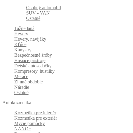
Osobný automobil
SUV - VAN
Ostatné
Tažné laná
Hevery
Hevery, navijáky
Kľúče
Kanystry
Bezpečnostné šróby
Hasiace prístroje
Detské autosedačky
Kompresory, hustilky
Merače
Zimné obdobie
Náradie
Ostatné
Autokozmetika
Kozmetika pre interiér
Kozmetika pre exteriér
Mycie pomôcky
NANO+