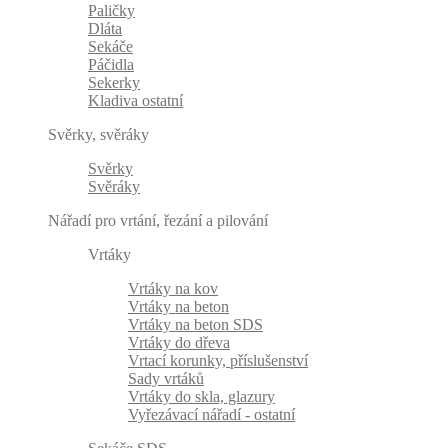
Paličky
Dláta
Sekáče
Páčidla
Sekerky
Kladiva ostatní
Svěrky, svěráky
Svěrky
Svěráky
Nářadí pro vrtání, řezání a pilování
Vrtáky
Vrtáky na kov
Vrtáky na beton
Vrtáky na beton SDS
Vrtáky do dřeva
Vrtací korunky, příslušenství
Sady vrtáků
Vrtáky do skla, glazury
Vyřezávací nářadí - ostatní