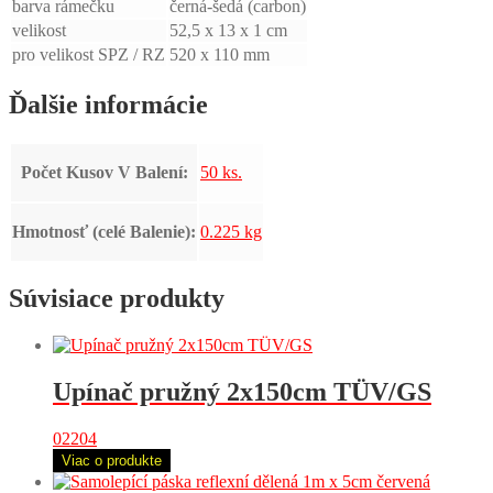
barva rámečku
černá-šedá (carbon)
velikost
52,5 x 13 x 1 cm
pro velikost SPZ / RZ
520 x 110 mm
Ďalšie informácie
Počet Kusov V Balení:
50 ks.
Hmotnosť (celé Balenie):
0.225 kg
Súvisiace produkty
Upínač pružný 2x150cm TÜV/GS
02204
Viac o produkte