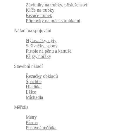
Závitníky na trubky, příslušenství
Klíče na trubky
Řezače trubek
Přípravky na práci s trubkami
Nářadí na spojování
Nýtovačky, nýty
Sešívačky, spony
Pistole na pěnu a kartuše
Pájky, hořáky
Stavební nářadí
Řezačky obkladů
Špachtle
Hladítka
Lžíce
Míchadla
Měřidla
Metry
Pásma
Posuvná měřítka