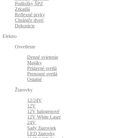
Podložky ŠPZ
Zrkadlá
Reflexné prvky
Chrániče dverí
Dekorácie
Elektro
Osvetlenie
Denné svietenie
Majáky
Prídavné svetlá
Prenosné svetlá
Ostatné
Žiarovky
12/24V
12V
12V halogenové
12V White Laser
24V
Sady žiaroviek
LED žiarovky