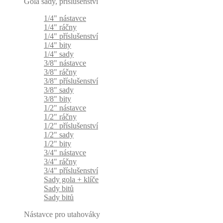
Gola sady, příslušenství
1/4" nástavce
1/4" ráčny
1/4" příslušenství
1/4" bity
1/4" sady
3/8" nástavce
3/8" ráčny
3/8" příslušenství
3/8" sady
3/8" bity
1/2" nástavce
1/2" ráčny
1/2" příslušenství
1/2" sady
1/2" bity
3/4" nástavce
3/4" ráčny
3/4" příslušenství
Sady gola + klíče
Sady bitů
Sady bitů
Nástavce pro utahováky