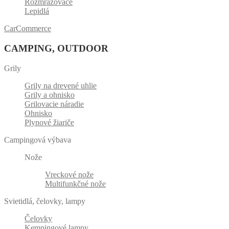
Rozmrazovače
Lepidlá
CarCommerce
CAMPING, OUTDOOR
Grily
Grily na drevené uhlie
Grily a ohnisko
Grilovacie náradie
Ohnisko
Plynové žiariče
Campingová výbava
Nože
Vreckové nože
Multifunkčné nože
Svietidlá, čelovky, lampy
Čelovky
Kempingové lampy