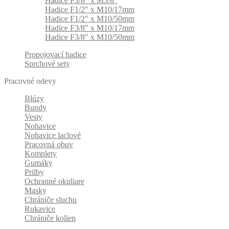
Hadice F3/8" x M3/8"
Hadice F1/2" x M10/17mm
Hadice F1/2" x M10/50mm
Hadice F3/8" x M10/17mm
Hadice F3/8" x M10/50mm
Propojovací hadice
Sprchové sety
Pracovné odevy
Blúzy
Bundy
Vesty
Nohavice
Nohavice laclové
Pracovná obuv
Komplety
Gumáky
Prilby
Ochranné okuliare
Masky
Chrániče sluchu
Rukavice
Chrániče kolien