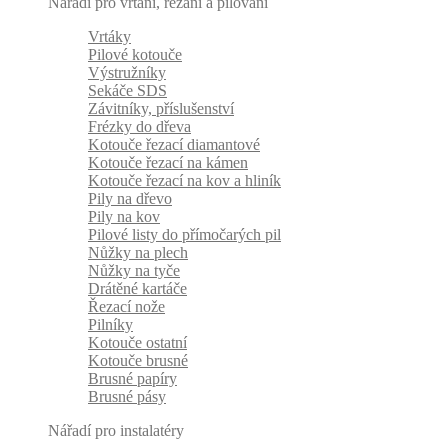
Nářadí pro vrtání, řezání a pilování
Vrtáky
Pilové kotouče
Výstružníky
Sekáče SDS
Závitníky, příslušenství
Frézky do dřeva
Kotouče řezací diamantové
Kotouče řezací na kámen
Kotouče řezací na kov a hliník
Pily na dřevo
Pily na kov
Pilové listy do přímočarých pil
Nůžky na plech
Nůžky na tyče
Drátěné kartáče
Řezací nože
Pilníky
Kotouče ostatní
Kotouče brusné
Brusné papíry
Brusné pásy
Nářadí pro instalatéry