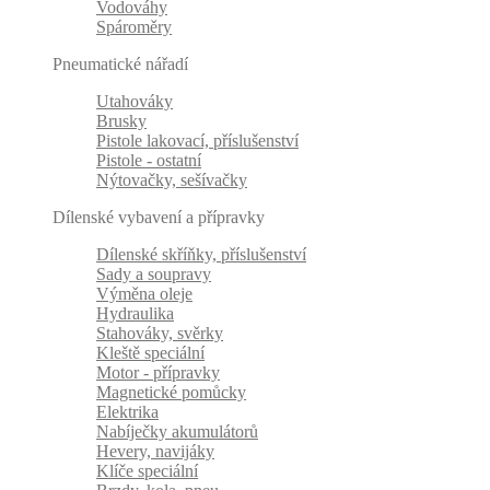
Vodováhy
Spároměry
Pneumatické nářadí
Utahováky
Brusky
Pistole lakovací, příslušenství
Pistole - ostatní
Nýtovačky, sešívačky
Dílenské vybavení a přípravky
Dílenské skříňky, příslušenství
Sady a soupravy
Výměna oleje
Hydraulika
Stahováky, svěrky
Kleště speciální
Motor - přípravky
Magnetické pomůcky
Elektrika
Nabíječky akumulátorů
Hevery, navijáky
Klíče speciální