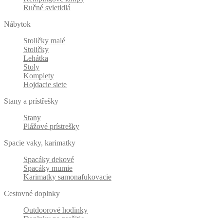
Ručné svietidlá
Nábytok
Stoličky malé
Stoličky
Lehátka
Stoly
Komplety
Hojdacie siete
Stany a prístřešky
Stany
Plážové prístrešky
Spacie vaky, karimatky
Spacáky dekové
Spacáky mumie
Karimatky samonafukovacie
Cestovné doplnky
Outdoorové hodinky