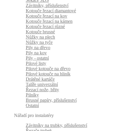
Sekáče SDS
Závitníky, příslušenství
Kotouče řezací diamantové
Kotouče řezací na kov
Kotouče řezací na kámen
Kotouče řezací různé
Kotouče brusné
Nůžky na plech
Nůžky na tyče
Pily na dřevo
Pily na kov
Pily - ostatní
Pilové listy
Pilové kotouče na dřevo
Pilové kotouče na hliník
Drátěné kartáče
Talíře univerzální
Řezací nože, břity
Pilníky
Brusné papíry, příslušenství
Ostatní
Nářadí pro instalatéry
Závitníky na trubky, příslušenství
Řezače trubek