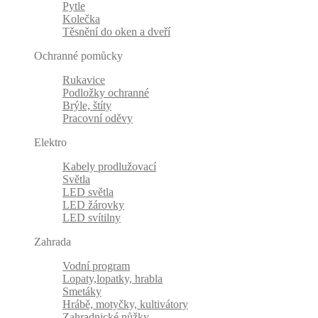
Pytle
Kolečka
Těsnění do oken a dveří
Ochranné pomůcky
Rukavice
Podložky ochranné
Brýle, štíty
Pracovní oděvy
Elektro
Kabely prodlužovací
Světla
LED světla
LED žárovky
LED svítilny
Zahrada
Vodní program
Lopaty,lopatky, hrabla
Smetáky
Hrábě, motyčky, kultivátory
Zahradnické nůžky