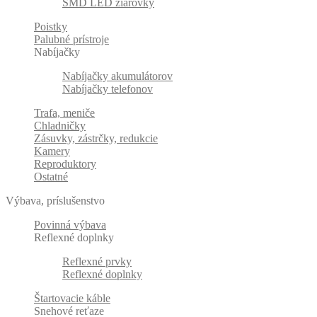
SMD LED žiarovky
Poistky
Palubné prístroje
Nabíjačky
Nabíjačky akumulátorov
Nabíjačky telefonov
Trafa, meniče
Chladničky
Zásuvky, zástrčky, redukcie
Kamery
Reproduktory
Ostatné
Výbava, príslušenstvo
Povinná výbava
Reflexné doplnky
Reflexné prvky
Reflexné doplnky
Štartovacie káble
Snehové reťaze