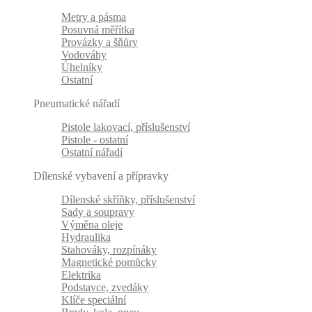
Metry a pásma
Posuvná měřítka
Provázky a šňůry
Vodováhy
Úhelníky
Ostatní
Pneumatické nářadí
Pistole lakovací, příslušenství
Pistole - ostatní
Ostatní nářadí
Dílenské vybavení a přípravky
Dílenské skříňky, příslušenství
Sady a soupravy
Výměna oleje
Hydraulika
Stahováky, rozpínáky
Magnetické pomůcky
Elektrika
Podstavce, zvedáky
Klíče speciální