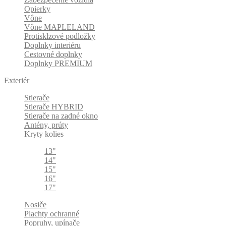
Opierky
Vône
Vône MAPLELAND
Protisklzové podložky
Doplnky interiéru
Cestovné doplnky
Doplnky PREMIUM
Exteriér
Stierače
Stierače HYBRID
Stierače na zadné okno
Antény, prúty
Kryty kolies
13"
14"
15"
16"
17"
Nosiče
Plachty ochranné
Popruhy, upínače