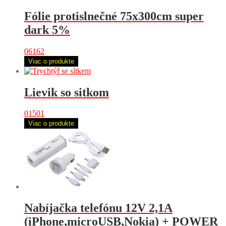
Fólie protislnečné 75x300cm super
dark 5%
06162
Viac o produkte
Lievik so sitkom
01501
Viac o produkte
Nabíjačka telefónu 12V 2,1A
(iPhone,microUSB,Nokia) + POWER