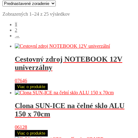
Zobrazených 1–24 z 25 výsledkov
1
2
→
Cestovný zdroj NOTEBOOK 12V
univerzálny
07646
Viac o produkte
Clona SUN-ICE na čelné sklo ALU
150 x 70cm
06128
Viac o produkte