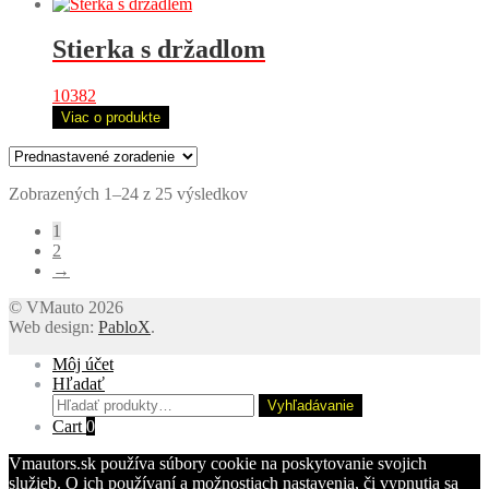
Stierka s držadlom
10382
Viac o produkte
Zobrazených 1–24 z 25 výsledkov
1
2
→
© VMauto 2026
Web design:
PabloX
.
Môj účet
Hľadať
Hľadať:
Vyhľadávanie
Cart
0
Vmautors.sk používa súbory cookie na poskytovanie svojich
služieb. O ich používaní a možnostiach nastavenia, či vypnutia sa