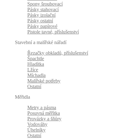
Spony šroubovací
Pásky stahovací
Pásky izolační
Pásky ostatní
Pásky papírové
Pistole tavné, příslušenství
Stavební a malířské nářadí
Řezačky obkladů, příslušenství
Špachtle
Hladítka
Lžíce
Míchadla
Malířské potřeby
Ostatní
Měřidla
Metry a pásma
Posuvná měřítka
Provázky a šňůry
Vodováhy
Úhelníky
Ostatní