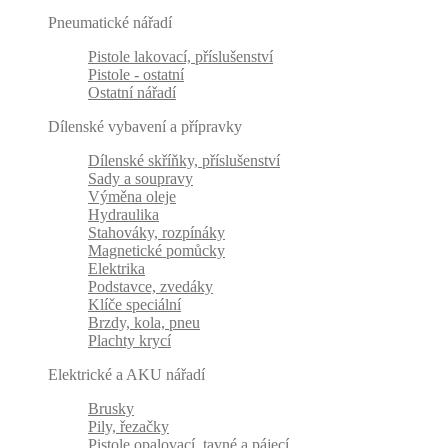
Pneumatické nářadí
Pistole lakovací, příslušenství
Pistole - ostatní
Ostatní nářadí
Dílenské vybavení a přípravky
Dílenské skříňky, příslušenství
Sady a soupravy
Výměna oleje
Hydraulika
Stahováky, rozpínáky
Magnetické pomůcky
Elektrika
Podstavce, zvedáky
Klíče speciální
Brzdy, kola, pneu
Plachty krycí
Elektrické a AKU nářadí
Brusky
Pily, řezačky
Pistole opalovací, tavné a pájecí