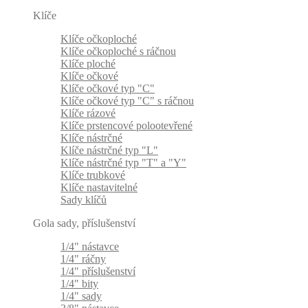
Klíče
Klíče očkoploché
Klíče očkoploché s ráčnou
Klíče ploché
Klíče očkové
Klíče očkové typ "C"
Klíče očkové typ "C" s ráčnou
Klíče rázové
Klíče prstencové polootevřené
Klíče nástrčné
Klíče nástrčné typ "L"
Klíče nástrčné typ "T" a "Y"
Klíče trubkové
Klíče nastavitelné
Sady klíčů
Gola sady, příslušenství
1/4" nástavce
1/4" ráčny
1/4" příslušenství
1/4" bity
1/4" sady