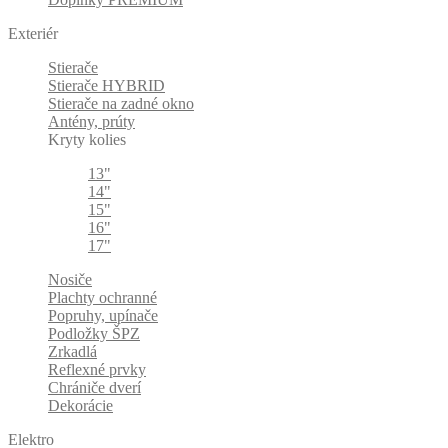
Exteriér
Stierače
Stierače HYBRID
Stierače na zadné okno
Antény, prúty
Kryty kolies
13"
14"
15"
16"
17"
Nosiče
Plachty ochranné
Popruhy, upínače
Podložky ŠPZ
Zrkadlá
Reflexné prvky
Chrániče dverí
Dekorácie
Elektro