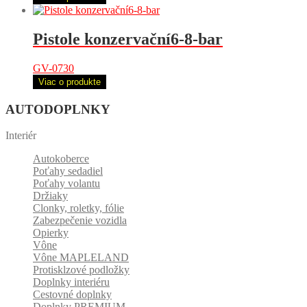
Pistole konzervační6-8-bar
GV-0730
Viac o produkte
AUTODOPLNKY
Interiér
Autokoberce
Poťahy sedadiel
Poťahy volantu
Držiaky
Clonky, roletky, fólie
Zabezpečenie vozidla
Opierky
Vône
Vône MAPLELAND
Protisklzové podložky
Doplnky interiéru
Cestovné doplnky
Doplnky PREMIUM