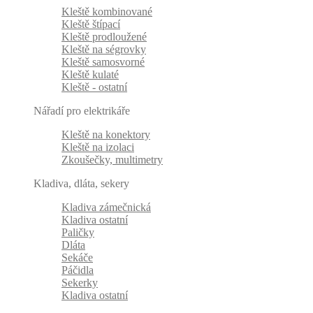
Kleště kombinované
Kleště štípací
Kleště prodloužené
Kleště na ségrovky
Kleště samosvorné
Kleště kulaté
Kleště - ostatní
Nářadí pro elektrikáře
Kleště na konektory
Kleště na izolaci
Zkoušečky, multimetry
Kladiva, dláta, sekery
Kladiva zámečnická
Kladiva ostatní
Paličky
Dláta
Sekáče
Páčidla
Sekerky
Kladiva ostatní