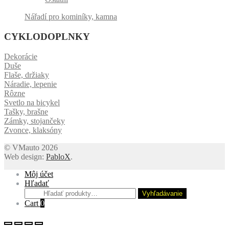
Nářadí pro kominíky, kamna
CYKLODOPLNKY
Dekorácie
Duše
Flaše, držiaky
Náradie, lepenie
Rôzne
Svetlo na bicykel
Tašky, brašne
Zámky, stojančeky
Zvonce, klaksóny
© VMauto 2026
Web design:
PabloX
.
Môj účet
Hľadať
Hľadať:
Vyhľadávanie
Cart
0