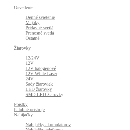
Osvetlenie
Denné svietenie
Majáky
Prídavné svetlá
Prenosné svetlá
Ostatné
Žiarovky
12/24V
12V
12V halogenové
12V White Laser
24V
Sady žiaroviek
LED žiarovky
SMD LED žiarovky
Poistky
Palubné prístroje
Nabíjačky
Nabíjačky akumulátorov
Nabíjačky telefonov