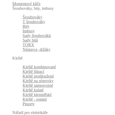
Momentové klíče
Šroubováky, bity, imbusy
Šroubováky
T šroubováky
Bity
Imbusy
Sady šroubováků
Sady bitů
TORX
Nástavce, držáky
Kleště
Kleště kombinované
Kleště štípací
Kleště prodloužené
Kleště na ségrovky
Kleště samosvorné
Kleště kulaté
Kleště klempířské
Kleště - ostatní
Pinzety
Nářadí pro elektrikáře