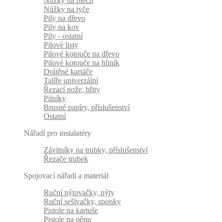
Nůžky na plech
Nůžky na tyče
Pily na dřevo
Pily na kov
Pily - ostatní
Pilové listy
Pilové kotouče na dřevo
Pilové kotouče na hliník
Drátěné kartáče
Talíře univerzální
Řezací nože, břity
Pilníky
Brusné papíry, příslušenství
Ostatní
Nářadí pro instalatéry
Závitníky na trubky, příslušenství
Řezače trubek
Spojovací nářadí a materiál
Ruční nýtovačky, nýty
Ruční sešívačky, sponky
Pistole na kartuše
Pistole na pěnu