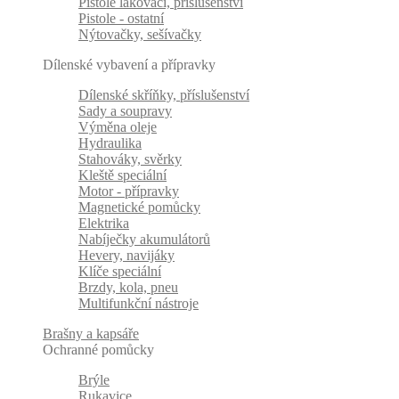
Pistole lakovací, příslušenství
Pistole - ostatní
Nýtovačky, sešívačky
Dílenské vybavení a přípravky
Dílenské skříňky, příslušenství
Sady a soupravy
Výměna oleje
Hydraulika
Stahováky, svěrky
Kleště speciální
Motor - přípravky
Magnetické pomůcky
Elektrika
Nabíječky akumulátorů
Hevery, navijáky
Klíče speciální
Brzdy, kola, pneu
Multifunkční nástroje
Brašny a kapsáře
Ochranné pomůcky
Brýle
Rukavice