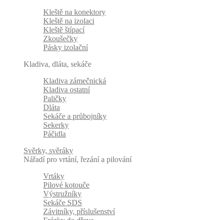
Kleště na konektory
Kleště na izolaci
Kleště štípací
Zkoušečky
Pásky izolační
Kladiva, dláta, sekáče
Kladiva zámečnická
Kladiva ostatní
Paličky
Dláta
Sekáče a průbojníky
Sekerky
Páčidla
Svěrky, svěráky
Nářadí pro vrtání, řezání a pilování
Vrtáky
Pilové kotouče
Výstružníky
Sekáče SDS
Závitníky, příslušenství