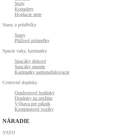
Stoly
Komplety
Hojdacie siete
Stany a prístřešky
Stany
Plážové prístrešky
Spacie vaky, karimatky
Spacáky dekové
Spacáky mumie
Karimatky samonafukovacie
Cestovné doplnky
Outdoorové hodinky
Doplnky na prežitie
Výbava pre piknik
Kempingové vozíky
NÁRADIE
YATO