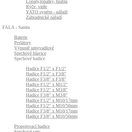
Lopaty,lopatky, hrabla
Rýče, vidle
YATO systém - nářadí
Zahradnické nářadí
FALA - Sanita
Baterie
Perlátory
Výpustě umyvadlové
Sprchové hlavice
Sprchové hadice
Hadice F1/2" x F1/2"
Hadice F1/2" x F3/8"
Hadice F3/8" x F3/8"
Hadice F1/2" x M1/2"
Hadice F1/2" x M3/8"
Hadice F3/8" x M3/8"
Hadice F1/2" x M10/17mm
Hadice F1/2" x M10/50mm
Hadice F3/8" x M10/17mm
Hadice F3/8" x M10/50mm
Propojovací hadice
Sprchové sety