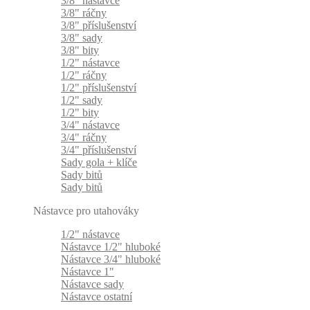
3/8" nástavce
3/8" ráčny
3/8" příslušenství
3/8" sady
3/8" bity
1/2" nástavce
1/2" ráčny
1/2" příslušenství
1/2" sady
1/2" bity
3/4" nástavce
3/4" ráčny
3/4" příslušenství
Sady gola + klíče
Sady bitů
Sady bitů
Nástavce pro utahováky
1/2" nástavce
Nástavce 1/2" hluboké
Nástavce 3/4" hluboké
Nástavce 1"
Nástavce sady
Nástavce ostatní