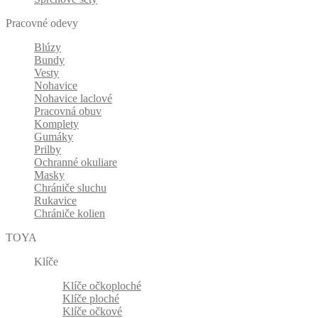
Pracovné odevy
Blúzy
Bundy
Vesty
Nohavice
Nohavice laclové
Pracovná obuv
Komplety
Gumáky
Prilby
Ochranné okuliare
Masky
Chrániče sluchu
Rukavice
Chrániče kolien
TOYA
Klíče
Klíče očkoploché
Klíče ploché
Klíče očkové