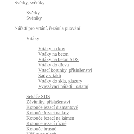
Svěrky, svěráky
Svěrky
Svěráky
Nářadí pro vrtání, řezání a pilování
Vrtáky
Vrtáky na kov
Vrtáky na beton
Vrtáky na beton SDS
Vrtáky do dřeva
Vrtací korunky, příslušenství
Sady vrtáků
Vrtáky do skla, glazury
Vyřezávací nářadí - ostatní
Sekáče SDS
Závitníky, příslušenství
Kotouče řezací diamantové
Kotouče řezací na kov
Kotouče řezací na kámen
Kotouče řezací různé
Kotouče brusné