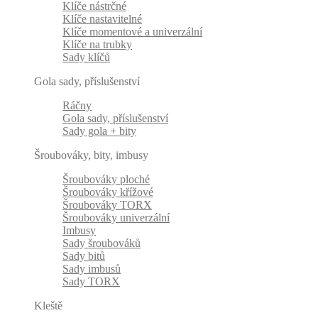
Klíče nástrčné
Klíče nastavitelné
Klíče momentové a univerzální
Klíče na trubky
Sady klíčů
Gola sady, příslušenství
Ráčny
Gola sady, příslušenství
Sady gola + bity
Šroubováky, bity, imbusy
Šroubováky ploché
Šroubováky křížové
Šroubováky TORX
Šroubováky univerzální
Imbusy
Sady šroubováků
Sady bitů
Sady imbusů
Sady TORX
Kleště