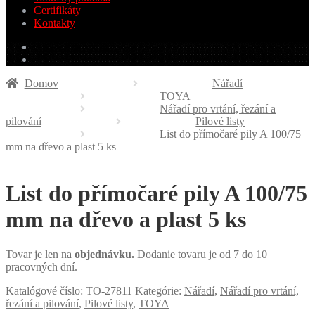
Certifikáty
Kontakty
0.00
€
0 produktov
Domov
Nářadí
TOYA
Nářadí pro vrtání, řezání a
pilování
Pilové listy
List do přímočaré pily A 100/75
mm na dřevo a plast 5 ks
List do přímočaré pily A 100/75
mm na dřevo a plast 5 ks
Tovar je len na
objednávku.
Dodanie tovaru je od 7 do 10
pracovných dní.
Katalógové číslo:
TO-27811
Kategórie:
Nářadí
,
Nářadí pro vrtání,
řezání a pilování
,
Pilové listy
,
TOYA