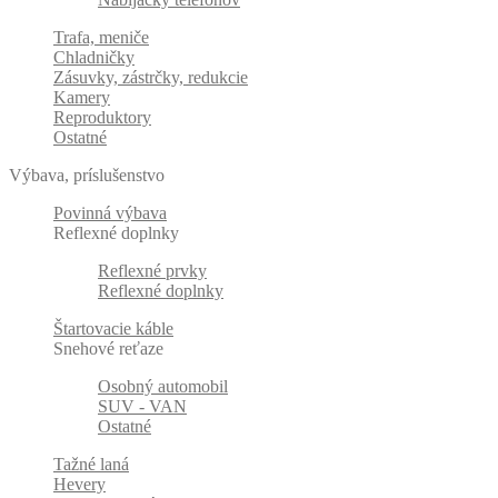
Trafa, meniče
Chladničky
Zásuvky, zástrčky, redukcie
Kamery
Reproduktory
Ostatné
Výbava, príslušenstvo
Povinná výbava
Reflexné doplnky
Reflexné prvky
Reflexné doplnky
Štartovacie káble
Snehové reťaze
Osobný automobil
SUV - VAN
Ostatné
Tažné laná
Hevery