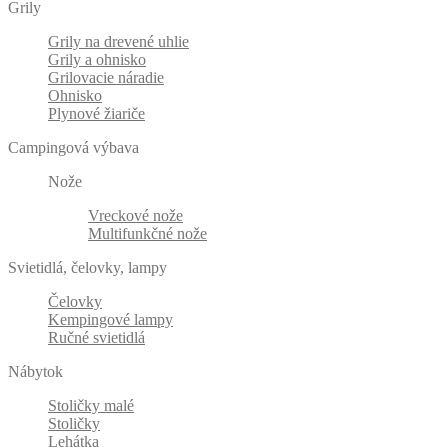
Grily
Grily na drevené uhlie
Grily a ohnisko
Grilovacie náradie
Ohnisko
Plynové žiariče
Campingová výbava
Nože
Vreckové nože
Multifunkčné nože
Svietidlá, čelovky, lampy
Čelovky
Kempingové lampy
Ručné svietidlá
Nábytok
Stoličky malé
Stoličky
Lehátka