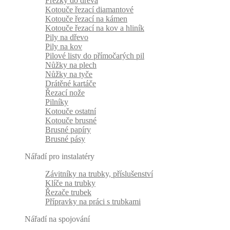
Frézky do dřeva
Kotouče řezací diamantové
Kotouče řezací na kámen
Kotouče řezací na kov a hliník
Pily na dřevo
Pily na kov
Pilové listy do přímočarých pil
Nůžky na plech
Nůžky na tyče
Drátěné kartáče
Řezací nože
Pilníky
Kotouče ostatní
Kotouče brusné
Brusné papíry
Brusné pásy
Nářadí pro instalatéry
Závitníky na trubky, příslušenství
Klíče na trubky
Řezače trubek
Přípravky na práci s trubkami
Nářadí na spojování