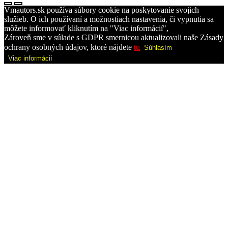
Vmautors.sk používa súbory cookie na poskytovanie svojich
služieb. O ich používaní a možnostiach nastavenia, či vypnutia sa
môžete informovať kliknutím na "Viac informácií",
Zároveň sme v súlade s GDPR smernicou aktualizovali naše Zásady
ochrany osobných údajov, ktoré nájdete
tu
Súhlasím
Viac informácií