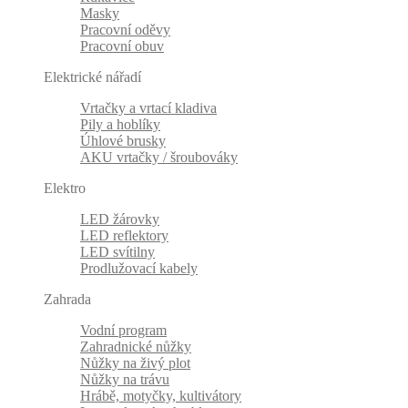
Masky
Pracovní oděvy
Pracovní obuv
Elektrické nářadí
Vrtačky a vrtací kladiva
Pily a hoblíky
Úhlové brusky
AKU vrtačky / šroubováky
Elektro
LED žárovky
LED reflektory
LED svítilny
Prodlužovací kabely
Zahrada
Vodní program
Zahradnické nůžky
Nůžky na živý plot
Nůžky na trávu
Hrábě, motyčky, kultivátory