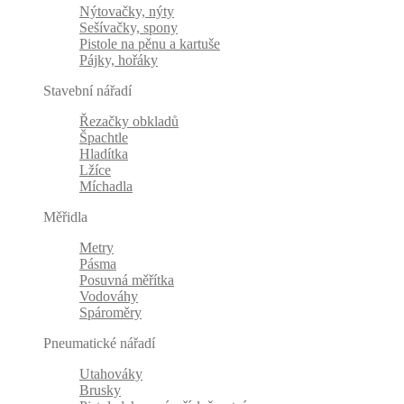
Nýtovačky, nýty
Sešívačky, spony
Pistole na pěnu a kartuše
Pájky, hořáky
Stavební nářadí
Řezačky obkladů
Špachtle
Hladítka
Lžíce
Míchadla
Měřidla
Metry
Pásma
Posuvná měřítka
Vodováhy
Spároměry
Pneumatické nářadí
Utahováky
Brusky