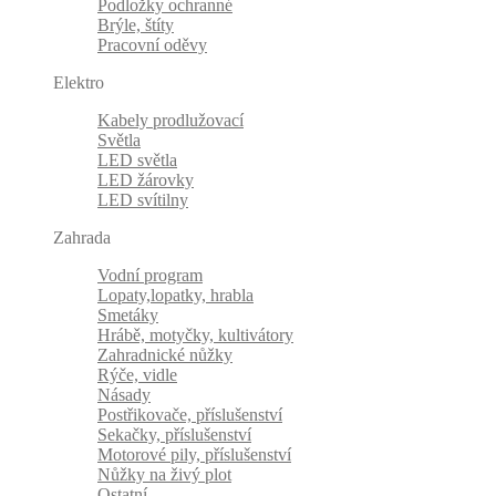
Podložky ochranné
Brýle, štíty
Pracovní oděvy
Elektro
Kabely prodlužovací
Světla
LED světla
LED žárovky
LED svítilny
Zahrada
Vodní program
Lopaty,lopatky, hrabla
Smetáky
Hrábě, motyčky, kultivátory
Zahradnické nůžky
Rýče, vidle
Násady
Postřikovače, příslušenství
Sekačky, příslušenství
Motorové pily, příslušenství
Nůžky na živý plot
Ostatní