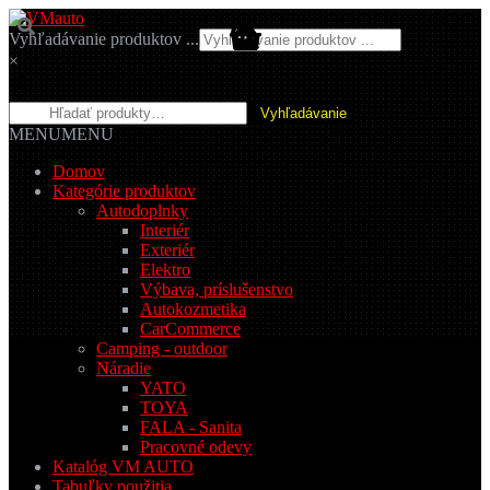
Preskočiť
Preskočiť
na
na
Vyhľadávanie produktov ...
navigáciu
obsah
×
Hľadať:
Vyhľadávanie
MENU
MENU
Domov
Kategórie produktov
Autodoplnky
Interiér
Exteriér
Elektro
Výbava, príslušenstvo
Autokozmetika
CarCommerce
Camping - outdoor
Náradie
YATO
TOYA
FALA - Sanita
Pracovné odevy
Katalóg VM AUTO
Tabuľky použitia