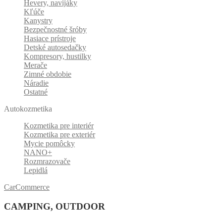
Hevery, navijáky
Kľúče
Kanystry
Bezpečnostné šróby
Hasiace prístroje
Detské autosedačky
Kompresory, hustilky
Merače
Zimné obdobie
Náradie
Ostatné
Autokozmetika
Kozmetika pre interiér
Kozmetika pre exteriér
Mycie pomôcky
NANO+
Rozmrazovače
Lepidlá
CarCommerce
CAMPING, OUTDOOR