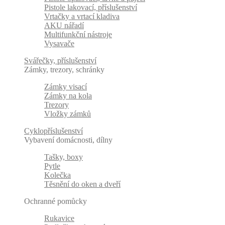
Pistole lakovací, příslušenství
Vrtačky a vrtací kladiva
AKU nářadí
Multifunkční nástroje
Vysavače
Svářečky, příslušenství
Zámky, trezory, schránky
Zámky visací
Zámky na kola
Trezory
Vložky zámků
Cyklopříslušenství
Vybavení domácnosti, dílny
Tašky, boxy
Pytle
Kolečka
Těsnění do oken a dveří
Ochranné pomůcky
Rukavice