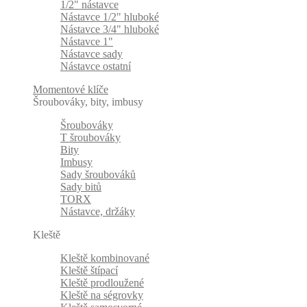
1/2" nástavce
Nástavce 1/2" hluboké
Nástavce 3/4" hluboké
Nástavce 1"
Nástavce sady
Nástavce ostatní
Momentové klíče
Šroubováky, bity, imbusy
Šroubováky
T šroubováky
Bity
Imbusy
Sady šroubováků
Sady bitů
TORX
Nástavce, držáky
Kleště
Kleště kombinované
Kleště štípací
Kleště prodloužené
Kleště na ségrovky