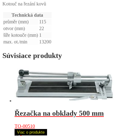
Kotouč na řezání kovů
Technická data
průměr (mm)
115
otvor (mm)
22
šíře kotouče (mm)
1
max. ot./min
13200
Súvisiace produkty
Řezačka na obklady 500 mm
TO-00510
Viac o produkte