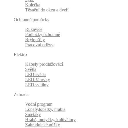
Kolečka
Těsnění do oken a dveří
Ochranné pomůcky
Rukavice
Podložky ochranné
Brýle, štíty
Pracovní oděvy
Elektro
Kabely prodlužovací
Světla
LED světla
LED žárovky
LED svítilny
Zahrada
Vodní program
Lopaty,lopatky, hrabla
Smetáky
Hrábě, motyčky, kultivátory
Zahradnické nůžky