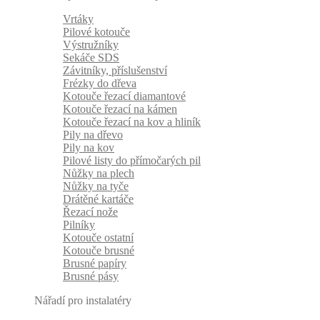
Vrtáky
Pilové kotouče
Výstružníky
Sekáče SDS
Závitníky, příslušenství
Frézky do dřeva
Kotouče řezací diamantové
Kotouče řezací na kámen
Kotouče řezací na kov a hliník
Pily na dřevo
Pily na kov
Pilové listy do přímočarých pil
Nůžky na plech
Nůžky na tyče
Drátěné kartáče
Řezací nože
Pilníky
Kotouče ostatní
Kotouče brusné
Brusné papíry
Brusné pásy
Nářadí pro instalatéry