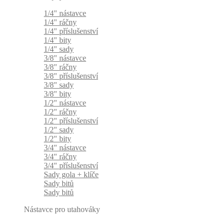
1/4" nástavce
1/4" ráčny
1/4" příslušenství
1/4" bity
1/4" sady
3/8" nástavce
3/8" ráčny
3/8" příslušenství
3/8" sady
3/8" bity
1/2" nástavce
1/2" ráčny
1/2" příslušenství
1/2" sady
1/2" bity
3/4" nástavce
3/4" ráčny
3/4" příslušenství
Sady gola + klíče
Sady bitů
Sady bitů
Nástavce pro utahováky