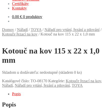
Certifikáty
Kontakty
0.00
€
0 produktov
Domov
/
Nářadí
/
TOYA
/
Nářadí pro vrtání, řezání a pilování
/
Kotouče řezací na kov
/
Kotouč na kov 115 x 22 x 1,0 mm
Kotouč na kov 115 x 22 x 1,0
mm
Skladom u dodávateľa: nedostupné (skladem 0 ks)
Katalógové číslo:
TO-08170
Kategórie:
Kotouče řezací na kov
,
Nářadí
,
Nářadí pro vrtání, řezání a pilování
,
TOYA
Popis
Popis