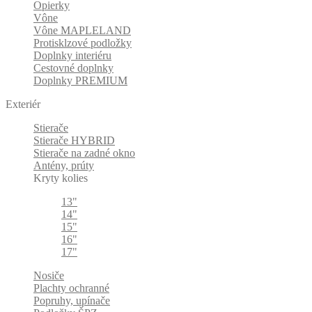
Opierky
Vône
Vône MAPLELAND
Protisklzové podložky
Doplnky interiéru
Cestovné doplnky
Doplnky PREMIUM
Exteriér
Stierače
Stierače HYBRID
Stierače na zadné okno
Antény, prúty
Kryty kolies
13"
14"
15"
16"
17"
Nosiče
Plachty ochranné
Popruhy, upínače