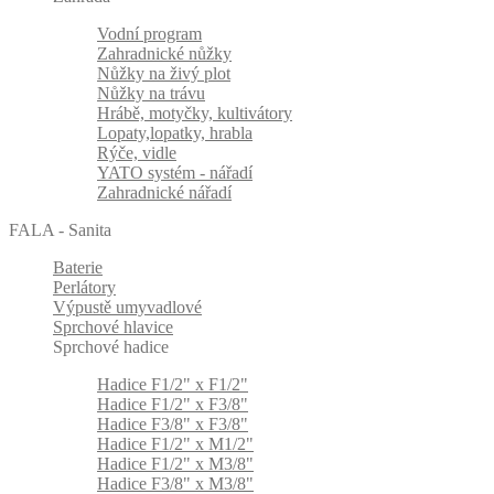
Vodní program
Zahradnické nůžky
Nůžky na živý plot
Nůžky na trávu
Hrábě, motyčky, kultivátory
Lopaty,lopatky, hrabla
Rýče, vidle
YATO systém - nářadí
Zahradnické nářadí
FALA - Sanita
Baterie
Perlátory
Výpustě umyvadlové
Sprchové hlavice
Sprchové hadice
Hadice F1/2" x F1/2"
Hadice F1/2" x F3/8"
Hadice F3/8" x F3/8"
Hadice F1/2" x M1/2"
Hadice F1/2" x M3/8"
Hadice F3/8" x M3/8"