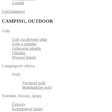
Lepidlá
CarCommerce
CAMPING, OUTDOOR
Grily
Grily na drevené uhlie
Grily a ohnisko
Grilovacie náradie
Ohnisko
Plynové žiariče
Campingová výbava
Nože
Vreckové nože
Multifunkčné nože
Svietidlá, čelovky, lampy
Čelovky
Kempingové lampy