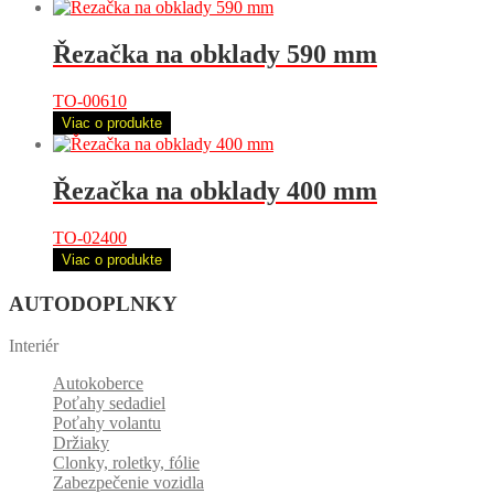
Řezačka na obklady 590 mm
TO-00610
Viac o produkte
Řezačka na obklady 400 mm
TO-02400
Viac o produkte
AUTODOPLNKY
Interiér
Autokoberce
Poťahy sedadiel
Poťahy volantu
Držiaky
Clonky, roletky, fólie
Zabezpečenie vozidla