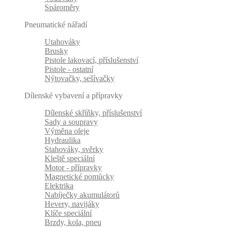
Spároměry
Pneumatické nářadí
Utahováky
Brusky
Pistole lakovací, příslušenství
Pistole - ostatní
Nýtovačky, sešívačky
Dílenské vybavení a přípravky
Dílenské skříňky, příslušenství
Sady a soupravy
Výměna oleje
Hydraulika
Stahováky, svěrky
Kleště speciální
Motor - přípravky
Magnetické pomůcky
Elektrika
Nabíječky akumulátorů
Hevery, navijáky
Klíče speciální
Brzdy, kola, pneu