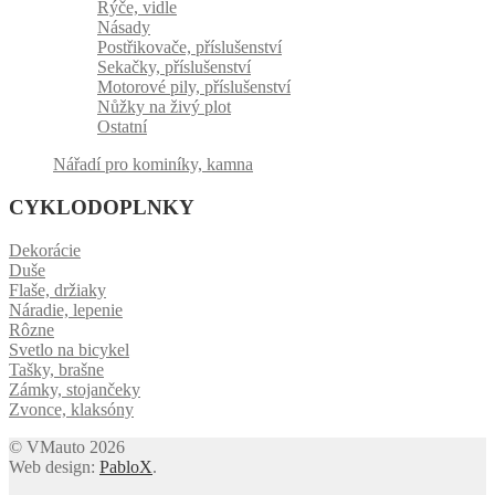
Rýče, vidle
Násady
Postřikovače, příslušenství
Sekačky, příslušenství
Motorové pily, příslušenství
Nůžky na živý plot
Ostatní
Nářadí pro kominíky, kamna
CYKLODOPLNKY
Dekorácie
Duše
Flaše, držiaky
Náradie, lepenie
Rôzne
Svetlo na bicykel
Tašky, brašne
Zámky, stojančeky
Zvonce, klaksóny
© VMauto 2026
Web design:
PabloX
.