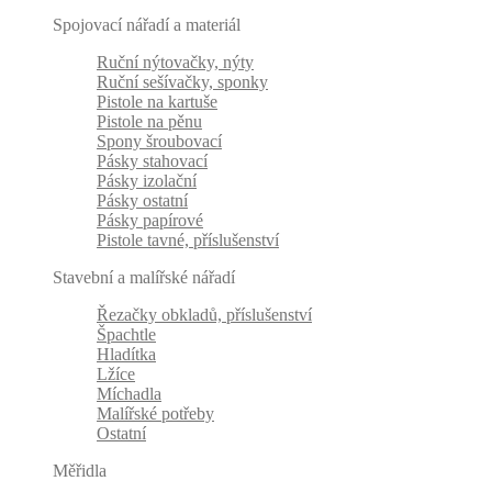
Spojovací nářadí a materiál
Ruční nýtovačky, nýty
Ruční sešívačky, sponky
Pistole na kartuše
Pistole na pěnu
Spony šroubovací
Pásky stahovací
Pásky izolační
Pásky ostatní
Pásky papírové
Pistole tavné, příslušenství
Stavební a malířské nářadí
Řezačky obkladů, příslušenství
Špachtle
Hladítka
Lžíce
Míchadla
Malířské potřeby
Ostatní
Měřidla