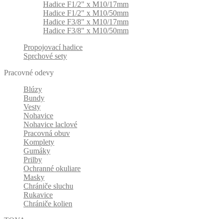
Hadice F1/2" x M10/17mm
Hadice F1/2" x M10/50mm
Hadice F3/8" x M10/17mm
Hadice F3/8" x M10/50mm
Propojovací hadice
Sprchové sety
Pracovné odevy
Blúzy
Bundy
Vesty
Nohavice
Nohavice laclové
Pracovná obuv
Komplety
Gumáky
Prilby
Ochranné okuliare
Masky
Chrániče sluchu
Rukavice
Chrániče kolien