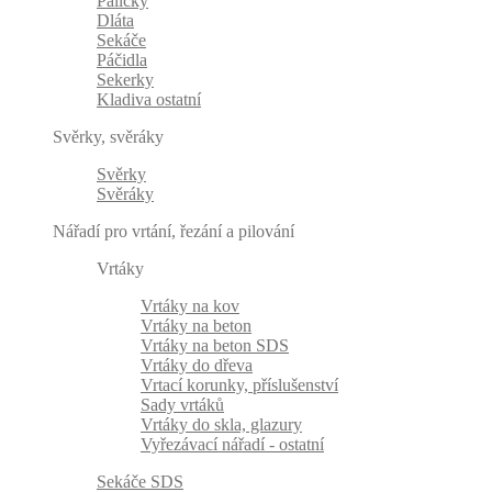
Paličky
Dláta
Sekáče
Páčidla
Sekerky
Kladiva ostatní
Svěrky, svěráky
Svěrky
Svěráky
Nářadí pro vrtání, řezání a pilování
Vrtáky
Vrtáky na kov
Vrtáky na beton
Vrtáky na beton SDS
Vrtáky do dřeva
Vrtací korunky, příslušenství
Sady vrtáků
Vrtáky do skla, glazury
Vyřezávací nářadí - ostatní
Sekáče SDS