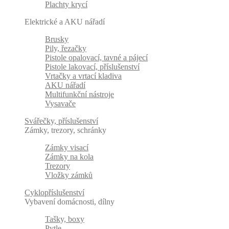
Plachty krycí
Elektrické a AKU nářadí
Brusky
Pily, řezačky
Pistole opalovací, tavné a pájecí
Pistole lakovací, příslušenství
Vrtačky a vrtací kladiva
AKU nářadí
Multifunkční nástroje
Vysavače
Svářečky, příslušenství
Zámky, trezory, schránky
Zámky visací
Zámky na kola
Trezory
Vložky zámků
Cyklopříslušenství
Vybavení domácnosti, dílny
Tašky, boxy
Pytle