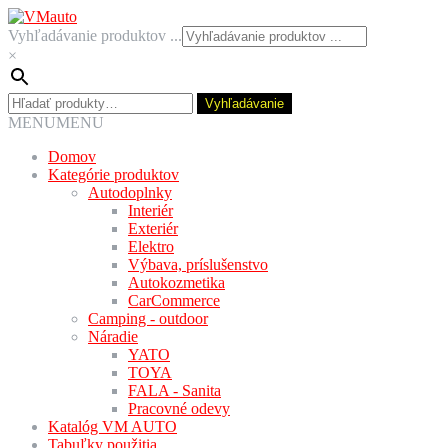
Preskočiť
Preskočiť
na
na
Vyhľadávanie produktov ...
navigáciu
obsah
×
Hľadať:
Vyhľadávanie
MENU
MENU
Domov
Kategórie produktov
Autodoplnky
Interiér
Exteriér
Elektro
Výbava, príslušenstvo
Autokozmetika
CarCommerce
Camping - outdoor
Náradie
YATO
TOYA
FALA - Sanita
Pracovné odevy
Katalóg VM AUTO
Tabuľky použitia