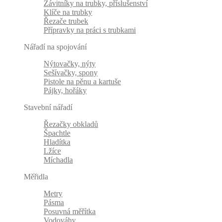
Závitníky na trubky, příslušenství
Klíče na trubky
Řezače trubek
Přípravky na práci s trubkami
Nářadí na spojování
Nýtovačky, nýty
Sešívačky, spony
Pistole na pěnu a kartuše
Pájky, hořáky
Stavební nářadí
Řezačky obkladů
Špachtle
Hladítka
Lžíce
Míchadla
Měřidla
Metry
Pásma
Posuvná měřítka
Vodováhy