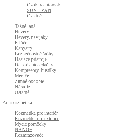
Osobný automobil
SUV - VAN
Ostatné
Tažné laná
Hevery
Hevery, navijáky
Kľúče
Kanystry
Bezpečnostné šróby
Hasiace prístroje
Detské autosedačky
Kompresory, hustilky
Merače
Zimné obdobie
Náradie
Ostatné
Autokozmetika
Kozmetika pre interiér
Kozmetika pre exteriér
Mycie pomôcky
NANO+
Rozmrazovače