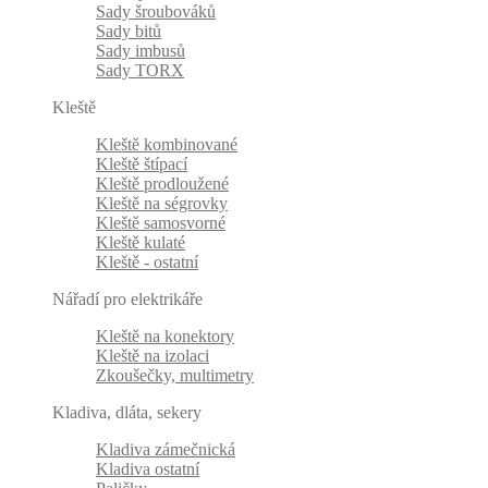
Sady šroubováků
Sady bitů
Sady imbusů
Sady TORX
Kleště
Kleště kombinované
Kleště štípací
Kleště prodloužené
Kleště na ségrovky
Kleště samosvorné
Kleště kulaté
Kleště - ostatní
Nářadí pro elektrikáře
Kleště na konektory
Kleště na izolaci
Zkoušečky, multimetry
Kladiva, dláta, sekery
Kladiva zámečnická
Kladiva ostatní