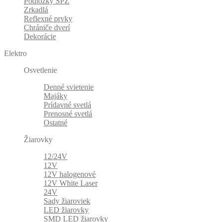
Podložky ŠPZ
Zrkadlá
Reflexné prvky
Chrániče dverí
Dekorácie
Elektro
Osvetlenie
Denné svietenie
Majáky
Prídavné svetlá
Prenosné svetlá
Ostatné
Žiarovky
12/24V
12V
12V halogenové
12V White Laser
24V
Sady žiaroviek
LED žiarovky
SMD LED žiarovky