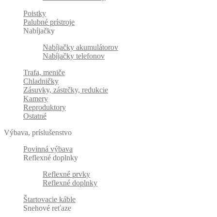
Poistky
Palubné prístroje
Nabíjačky
Nabíjačky akumulátorov
Nabíjačky telefonov
Trafa, meniče
Chladničky
Zásuvky, zástrčky, redukcie
Kamery
Reproduktory
Ostatné
Výbava, príslušenstvo
Povinná výbava
Reflexné doplnky
Reflexné prvky
Reflexné doplnky
Štartovacie káble
Snehové reťaze