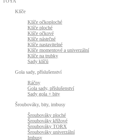
TOYA
Klíče
Klíče očkoploché
Klíče ploché
Klíče očkové
Klíče nástrčné
Klíče nastavitelné
Klíče momentové a univerzální
Klíče na trubky
Sady klíčů
Gola sady, příslušenství
Ráčny
Gola sady, příslušenství
Sady gola + bity
Šroubováky, bity, imbusy
Šroubováky ploché
Šroubováky křížové
Šroubováky TORX
Šroubováky univerzální
Imbusy