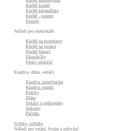
Kleště samosvorné
Kleště kulaté
Kleště klempířské
Kleště - ostatní
Pinzety
Nářadí pro elektrikáře
Kleště na konektory
Kleště na izolaci
Kleště štípací
Zkoušečky
Pásky izolační
Kladiva, dláta, sekáče
Kladiva zámečnická
Kladiva ostatní
Paličky
Dláta
Sekáče a průbojníky
Sekerky
Páčidla
Svěrky, svěráky
Nářadí pro vrtání, řezání a pilování