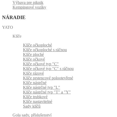
Výbava pre piknik
Kempingové vozíky
NÁRADIE
YATO
Klíče
Klíče očkoploché
Klíče očkoploché s ráčnou
Klíče ploché
Klíče očkové
Klíče očkové typ "C"
Klíče očkové typ "C" s ráčnou
Klíče rázové
Klíče prstencové polootevřené
Klíče nástrčné
Klíče nástrčné typ "L"
Klíče nástrčné typ "T" a "Y"
Klíče trubkové
Klíče nastavitelné
Sady klíčů
Gola sady, příslušenství