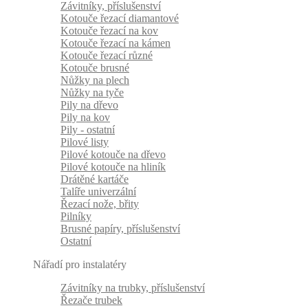
Závitníky, příslušenství
Kotouče řezací diamantové
Kotouče řezací na kov
Kotouče řezací na kámen
Kotouče řezací různé
Kotouče brusné
Nůžky na plech
Nůžky na tyče
Pily na dřevo
Pily na kov
Pily - ostatní
Pilové listy
Pilové kotouče na dřevo
Pilové kotouče na hliník
Drátěné kartáče
Talíře univerzální
Řezací nože, břity
Pilníky
Brusné papíry, příslušenství
Ostatní
Nářadí pro instalatéry
Závitníky na trubky, příslušenství
Řezače trubek