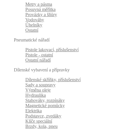
Metry a pásma
Posuvná měřítka
Provázky a šňůry
Vodováhy
Úhelníky
Ostatní
Pneumatické nářadí
Pistole lakovací, příslušenství
Pistole - ostatní
Ostatní nářadí
Dílenské vybavení a přípravky
Dílenské skříňky, příslušenství
Sady a soupravy
Výměna oleje
Hydraulika
Stahováky, rozpínáky
Magnetické pomůcky
Elektrika
Podstavce, zvedáky
Klíče speciální
Brzdy, kola, pneu