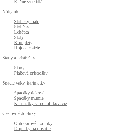
Ručné svietidlá
Nábytok
Stoličky malé
Stoličky
Lehátka
Stoly
Komplety
Hojdacie siete
Stany a prístřešky
Stany
Plážové prístrešky
Spacie vaky, karimatky
Spacáky dekové
Spacáky mumie
Karimatky samonafukovacie
Cestovné doplnky
Outdoorové hodinky
Doplnky na prežitie