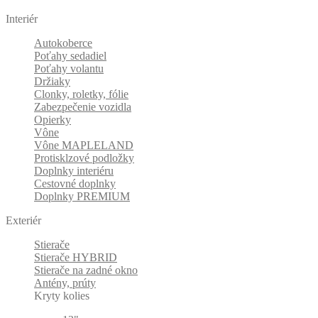
Interiér
Autokoberce
Poťahy sedadiel
Poťahy volantu
Držiaky
Clonky, roletky, fólie
Zabezpečenie vozidla
Opierky
Vône
Vône MAPLELAND
Protisklzové podložky
Doplnky interiéru
Cestovné doplnky
Doplnky PREMIUM
Exteriér
Stierače
Stierače HYBRID
Stierače na zadné okno
Antény, prúty
Kryty kolies