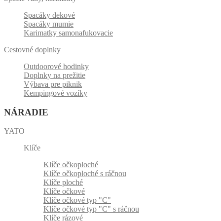
Spacáky dekové
Spacáky mumie
Karimatky samonafukovacie
Cestovné doplnky
Outdoorové hodinky
Doplnky na prežitie
Výbava pre piknik
Kempingové vozíky
NÁRADIE
YATO
Klíče
Klíče očkoploché
Klíče očkoploché s ráčnou
Klíče ploché
Klíče očkové
Klíče očkové typ "C"
Klíče očkové typ "C" s ráčnou
Klíče rázové