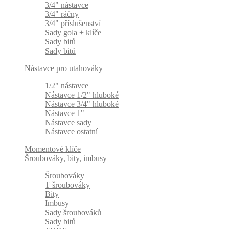
3/4" nástavce
3/4" ráčny
3/4" příslušenství
Sady gola + klíče
Sady bitů
Sady bitů
Nástavce pro utahováky
1/2" nástavce
Nástavce 1/2" hluboké
Nástavce 3/4" hluboké
Nástavce 1"
Nástavce sady
Nástavce ostatní
Momentové klíče
Šroubováky, bity, imbusy
Šroubováky
T šroubováky
Bity
Imbusy
Sady šroubováků
Sady bitů