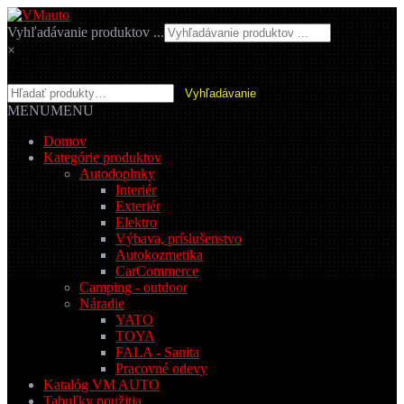
Preskočiť
Preskočiť
na
na
Vyhľadávanie produktov ...
navigáciu
obsah
×
Hľadať:
Vyhľadávanie
MENU
MENU
Domov
Kategórie produktov
Autodoplnky
Interiér
Exteriér
Elektro
Výbava, príslušenstvo
Autokozmetika
CarCommerce
Camping - outdoor
Náradie
YATO
TOYA
FALA - Sanita
Pracovné odevy
Katalóg VM AUTO
Tabuľky použitia