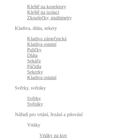
Kleště na konektory
Kleště na izolaci
Zkoušečky, multimetry
Kladiva, dláta, sekery
Kladiva zámečnická
Kladiva ostatní
Paličky
Dláta
Sekáče
Páčidla
Sekerky
Kladiva ostatní
Svěrky, svěráky
Svěrky
Svěráky
Nářadí pro vrtání, řezání a pilování
Vrtáky
Vrtáky na kov