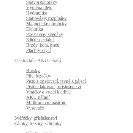
Sady a soupravy
Výměna oleje
Hydraulika
Stahováky, rozpínáky
Magnetické pomůcky
Elektrika
Podstavce, zvedáky
Klíče speciální
Brzdy, kola, pneu
Plachty krycí
Elektrické a AKU nářadí
Brusky
Pily, řezačky
Pistole opalovací, tavné a pájecí
Pistole lakovací, příslušenství
Vrtačky a vrtací kladiva
AKU nářadí
Multifunkční nástroje
Vysavače
Svářečky, příslušenství
Zámky, trezory, schránky