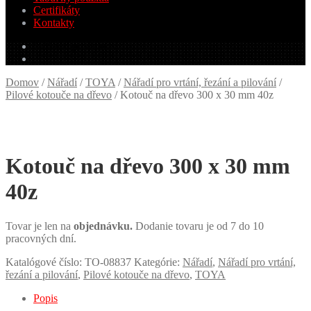
Certifikáty
Kontakty
0.00
€
0 produktov
Domov
/
Nářadí
/
TOYA
/
Nářadí pro vrtání, řezání a pilování
/
Pilové kotouče na dřevo
/
Kotouč na dřevo 300 x 30 mm 40z
Kotouč na dřevo 300 x 30 mm
40z
Tovar je len na
objednávku.
Dodanie tovaru je od 7 do 10
pracovných dní.
Katalógové číslo:
TO-08837
Kategórie:
Nářadí
,
Nářadí pro vrtání,
řezání a pilování
,
Pilové kotouče na dřevo
,
TOYA
Popis