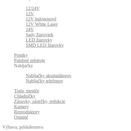
12/24V
12V
12V halogenové
12V White Laser
24V
Sady žiaroviek
LED žiarovky
SMD LED žiarovky
Poistky
Palubné prístroje
Nabíjačky
Nabíjačky akumulátorov
Nabíjačky telefonov
Trafa, meniče
Chladničky
Zásuvky, zástrčky, redukcie
Kamery
Reproduktory
Ostatné
Výbava, príslušenstvo