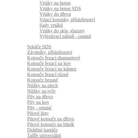
Vrtáky na beton
Vrtáky na beton SDS
Vrtáky do dřeva
Vrtací korunky, příslušenství
Sady vrtáků
Vrtáky do skla, glazury
Vyřezávací nářadí - ostatní
Sekáče SDS
Závitníky, příslušenství
Kotouče řezací diamantové
Kotouče řezací na kov
Kotouče řezací na kámen
Kotouče řezací různé
Kotouče brusné
Nůžky na plech
Nůžky na tyče
Pily na dřevo
Pily na kov
Pily - ostatní
Pilové listy
Pilové kotouče na dřevo
Pilové kotouče na hliník
Drátěné kartáče
Talíře univerzální