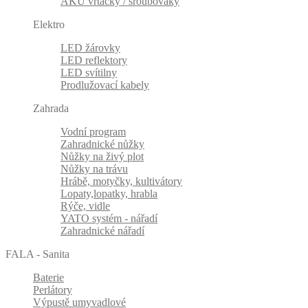
AKU vrtačky / šroubováky
Elektro
LED žárovky
LED reflektory
LED svítilny
Prodlužovací kabely
Zahrada
Vodní program
Zahradnické nůžky
Nůžky na živý plot
Nůžky na trávu
Hrábě, motyčky, kultivátory
Lopaty,lopatky, hrabla
Rýče, vidle
YATO systém - nářadí
Zahradnické nářadí
FALA - Sanita
Baterie
Perlátory
Výpustě umyvadlové