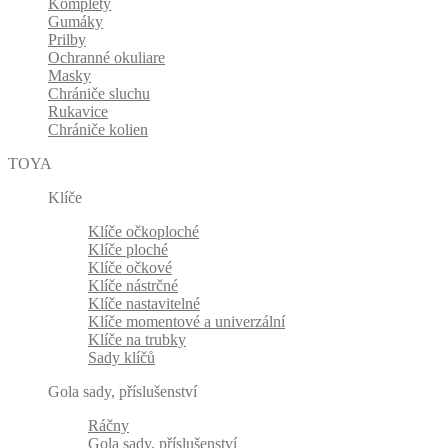
Komplety
Gumáky
Prilby
Ochranné okuliare
Masky
Chrániče sluchu
Rukavice
Chrániče kolien
TOYA
Klíče
Klíče očkoploché
Klíče ploché
Klíče očkové
Klíče nástrčné
Klíče nastavitelné
Klíče momentové a univerzální
Klíče na trubky
Sady klíčů
Gola sady, příslušenství
Ráčny
Gola sady, příslušenství