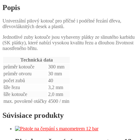
Popis
Univerzální pilový kotouč pro příčné i podélné řezání dřeva,
dřevovláknitých desek a plastů.
Jednotlivé zuby kotouče jsou vybaveny plátky ze slinutého karbidu
(SK plátky), které nabízí vysokou kvalitu řezu a dlouhou životnost
naostřeného břitu.
Technická data
průměr kotouče
300 mm
průměr otvoru
30 mm
počet zubů
40
šíře řezu
3,2 mm
šíře kotouče
2,0 mm
max. povolené otáčky
4500 / min
Súvisiace produkty