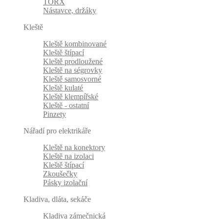
TORX
Nástavce, držáky
Kleště
Kleště kombinované
Kleště štípací
Kleště prodloužené
Kleště na ségrovky
Kleště samosvorné
Kleště kulaté
Kleště klempířské
Kleště - ostatní
Pinzety
Nářadí pro elektrikáře
Kleště na konektory
Kleště na izolaci
Kleště štípací
Zkoušečky
Pásky izolační
Kladiva, dláta, sekáče
Kladiva zámečnická