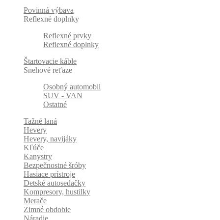
Povinná výbava
Reflexné doplnky
Reflexné prvky
Reflexné doplnky
Štartovacie káble
Snehové reťaze
Osobný automobil
SUV - VAN
Ostatné
Tažné laná
Hevery
Hevery, navijáky
Kľúče
Kanystry
Bezpečnostné šróby
Hasiace prístroje
Detské autosedačky
Kompresory, hustilky
Merače
Zimné obdobie
Náradie