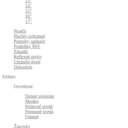
13"
14"
15"
16"
17"
Nosiče
Plachty ochranné
Popruhy, upínače
Podložky ŠPZ
Zrkadlá
Reflexné prvky
Chrániče dverí
Dekorácie
Elektro
Osvetlenie
Denné svietenie
Majáky
Prídavné svetlá
Prenosné svetlá
Ostatné
Žiarovky