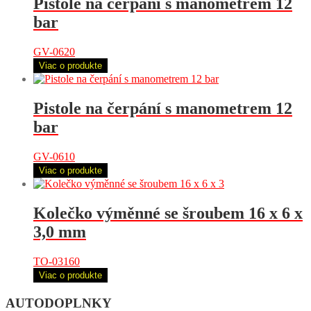
Pistole na čerpání s manometrem 12
bar
GV-0620
Viac o produkte
Pistole na čerpání s manometrem 12
bar
GV-0610
Viac o produkte
Kolečko výměnné se šroubem 16 x 6 x
3,0 mm
TO-03160
Viac o produkte
AUTODOPLNKY