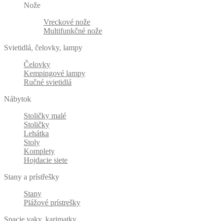
Nože
Vreckové nože
Multifunkčné nože
Svietidlá, čelovky, lampy
Čelovky
Kempingové lampy
Ručné svietidlá
Nábytok
Stoličky malé
Stoličky
Lehátka
Stoly
Komplety
Hojdacie siete
Stany a prístřešky
Stany
Plážové prístrešky
Spacie vaky, karimatky