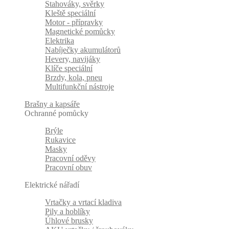
Stahováky, svěrky
Kleště speciální
Motor - přípravky
Magnetické pomůcky
Elektrika
Nabíječky akumulátorů
Hevery, navijáky
Klíče speciální
Brzdy, kola, pneu
Multifunkční nástroje
Brašny a kapsáře
Ochranné pomůcky
Brýle
Rukavice
Masky
Pracovní oděvy
Pracovní obuv
Elektrické nářadí
Vrtačky a vrtací kladiva
Pily a hoblíky
Úhlové brusky