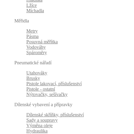
Lžíce
Míchadla
Měřidla
Metry
Pásma
Posuvná měřítka
Vodováhy
Spároměry
Pneumatické nářadí
Utahováky
Brusky
Pistole lakovací, příslušenství
Pistole - ostatní
Nýtovačky, sešívačky
Dílenské vybavení a přípravky
Dílenské skříňky, příslušenství
Sady a soupravy
Výměna oleje
Hydraulika