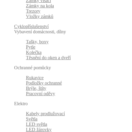
Zámky visací
Zámky na kola
Trezory
Vložky zámků
Cyklopříslušenství
Vybavení domácnosti, dílny
Tašky, boxy
Pytle
Kolečka
Těsnění do oken a dveří
Ochranné pomůcky
Rukavice
Podložky ochranné
Brýle, štíty
Pracovní oděvy
Elektro
Kabely prodlužovací
Světla
LED světla
LED žárovky