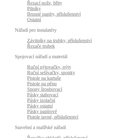
Řezací nože, břity
Pilníky
Brusné papíry, příslušenství
Ostatní
Nářadí pro instalatéry
Závitníky na trubky, příslušenství
Řezače trubek
Spojovací nářadí a materiál
Ruční nýtovačky, nýty
Ruční sešívačky, sponky
Pistole na kartuše
Pistole na pěnu
Spony šroubovací
Pásky stahovací
Pásky izolační
Pásky ostatní
Pásky papírové
Pistole tavné, příslušenství
Stavební a malířské nářadí
Řezačky obkladů, příslušenství