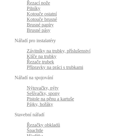
Řezací nože
Pilníky
Kotouče ostatní
Kotouče brusné
Brusné papíry
Brusné pásy
Nářadí pro instalatéry
Závitníky na trubky, příslušenství
Klíče na trubky
Řezače trubek
Přípravky na práci s trubkami
Nářadí na spojování
Nýtovačky, nýty
Sešívačky, spony
Pistole na pěnu a kartuše
Pájky, hořáky
Stavební nářadí
Řezačky obkladů
Špachtle
Hladítka