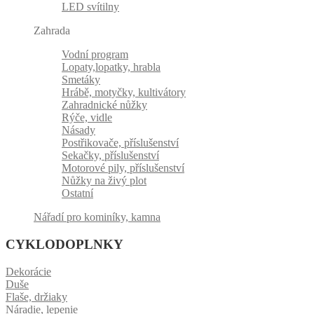
LED svítilny
Zahrada
Vodní program
Lopaty,lopatky, hrabla
Smetáky
Hrábě, motyčky, kultivátory
Zahradnické nůžky
Rýče, vidle
Násady
Postřikovače, příslušenství
Sekačky, příslušenství
Motorové pily, příslušenství
Nůžky na živý plot
Ostatní
Nářadí pro kominíky, kamna
CYKLODOPLNKY
Dekorácie
Duše
Flaše, držiaky
Náradie, lepenie