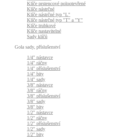
Klíče prstencové polootevřené
Klíče nástrčné
Klíče nástrčné typ "L"
Klíče nástrčné typ "T" a "Y"
Klíče trubkové
Klíče nastavitelné
Sady klíčů
Gola sady, příslušenství
1/4" nástavce
1/4" ráčny
1/4" příslušenství
1/4" bity
1/4" sady
3/8" nástavce
3/8" ráčny
3/8" příslušenství
3/8" sady
3/8" bity
1/2" nástavce
1/2" ráčny
1/2" příslušenství
1/2" sady
1/2" bity