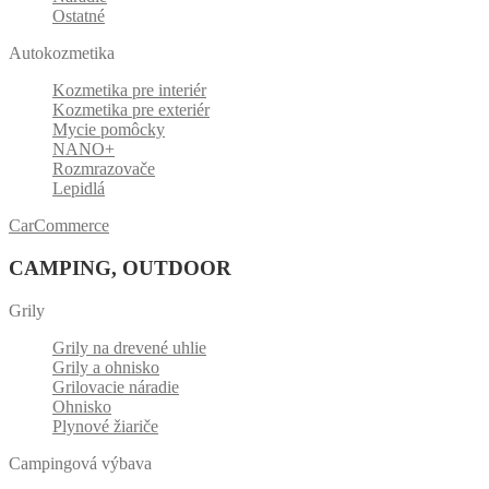
Ostatné
Autokozmetika
Kozmetika pre interiér
Kozmetika pre exteriér
Mycie pomôcky
NANO+
Rozmrazovače
Lepidlá
CarCommerce
CAMPING, OUTDOOR
Grily
Grily na drevené uhlie
Grily a ohnisko
Grilovacie náradie
Ohnisko
Plynové žiariče
Campingová výbava