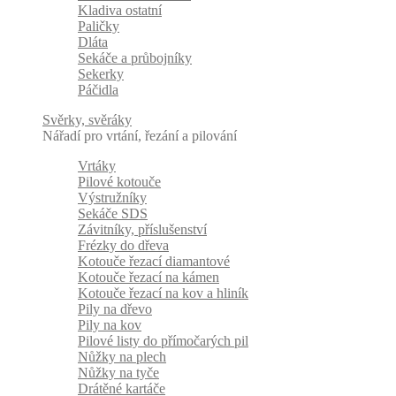
Kladiva ostatní
Paličky
Dláta
Sekáče a průbojníky
Sekerky
Páčidla
Svěrky, svěráky
Nářadí pro vrtání, řezání a pilování
Vrtáky
Pilové kotouče
Výstružníky
Sekáče SDS
Závitníky, příslušenství
Frézky do dřeva
Kotouče řezací diamantové
Kotouče řezací na kámen
Kotouče řezací na kov a hliník
Pily na dřevo
Pily na kov
Pilové listy do přímočarých pil
Nůžky na plech
Nůžky na tyče
Drátěné kartáče