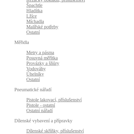
Špachtle
Hladítka
Lžíce
Míchadla
Malířské potřeby
Ostatní
Měřidla
Metry a pásma
Posuvná měřítka
Provázky a šňůry
Vodováhy
Úhelníky
Ostatní
Pneumatické nářadí
Pistole lakovací, příslušenství
Pistole - ostatní
Ostatní nářadí
Dílenské vybavení a přípravky
Dílenské skříňky, příslušenství