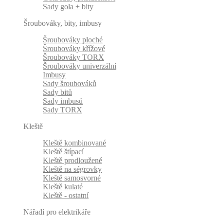
Sady gola + bity
Šroubováky, bity, imbusy
Šroubováky ploché
Šroubováky křížové
Šroubováky TORX
Šroubováky univerzální
Imbusy
Sady šroubováků
Sady bitů
Sady imbusů
Sady TORX
Kleště
Kleště kombinované
Kleště štípací
Kleště prodloužené
Kleště na ségrovky
Kleště samosvorné
Kleště kulaté
Kleště - ostatní
Nářadí pro elektrikáře