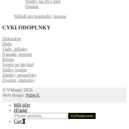
Nůžky na živý plot
Ostatní
Nářadí pro kominíky, kamna
CYKLODOPLNKY
Dekorácie
Duše
Flaše, držiaky
Náradie, lepenie
Rôzne
Svetlo na bicykel
Tašky, brašne
Zámky, stojančeky
Zvonce, klaksóny
© VMauto 2026
Web design:
PabloX
.
Môj účet
Hľadať
Hľadať:
Vyhľadávanie
Cart
0