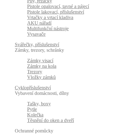
Pily, řezačky
Pistole opalovací, tavné a pájecí
Pistole lakovací, příslušenství
Vrtačky a vrtací kladiva
AKU nářadí
Multifunkční nástroje
Vysavače
Svářečky, příslušenství
Zámky, trezory, schránky
Zámky visací
Zámky na kola
Trezory
Vložky zámků
Cyklopříslušenství
Vybavení domácnosti, dílny
Tašky, boxy
Pytle
Kolečka
Těsnění do oken a dveří
Ochranné pomůcky