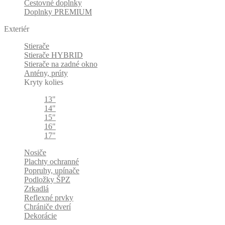
Cestovné doplnky
Doplnky PREMIUM
Exteriér
Stierače
Stierače HYBRID
Stierače na zadné okno
Antény, prúty
Kryty kolies
13"
14"
15"
16"
17"
Nosiče
Plachty ochranné
Popruhy, upínače
Podložky ŠPZ
Zrkadlá
Reflexné prvky
Chrániče dverí
Dekorácie