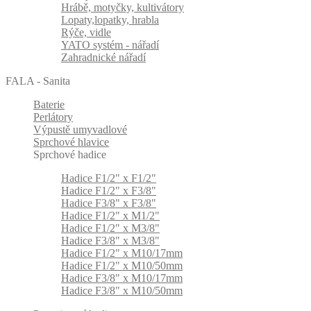
Hrábě, motyčky, kultivátory
Lopaty,lopatky, hrabla
Rýče, vidle
YATO systém - nářadí
Zahradnické nářadí
FALA - Sanita
Baterie
Perlátory
Výpustě umyvadlové
Sprchové hlavice
Sprchové hadice
Hadice F1/2" x F1/2"
Hadice F1/2" x F3/8"
Hadice F3/8" x F3/8"
Hadice F1/2" x M1/2"
Hadice F1/2" x M3/8"
Hadice F3/8" x M3/8"
Hadice F1/2" x M10/17mm
Hadice F1/2" x M10/50mm
Hadice F3/8" x M10/17mm
Hadice F3/8" x M10/50mm