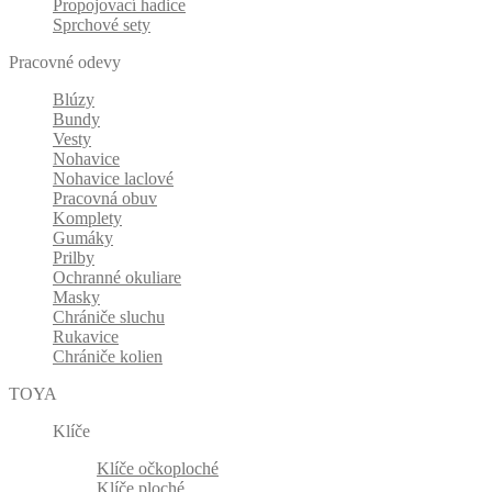
Propojovací hadice
Sprchové sety
Pracovné odevy
Blúzy
Bundy
Vesty
Nohavice
Nohavice laclové
Pracovná obuv
Komplety
Gumáky
Prilby
Ochranné okuliare
Masky
Chrániče sluchu
Rukavice
Chrániče kolien
TOYA
Klíče
Klíče očkoploché
Klíče ploché