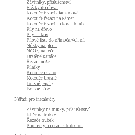
Závitníky, příslušenství
Frézky do dřeva
Kotouče řezací diamantové
Kotouče řezací na kámen
Kotouče řezací na kov a hliník
Pily na dřevo
Pily na kov
Pilové listy do přímočarých pil
Nůžky na plech
Nůžky na tyče
Drátěné kartáče
Řezací nože
Pilníky
Kotouče ostatní
Kotouče brusné
Brusné papíry
Brusné pásy
Nářadí pro instalatéry
Závitníky na trubky, příslušenství
Klíče na trubky
Řezače trubek
Přípravky na práci s trubkami