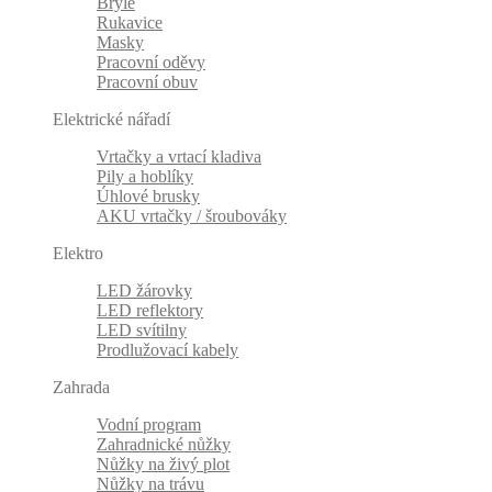
Brýle
Rukavice
Masky
Pracovní oděvy
Pracovní obuv
Elektrické nářadí
Vrtačky a vrtací kladiva
Pily a hoblíky
Úhlové brusky
AKU vrtačky / šroubováky
Elektro
LED žárovky
LED reflektory
LED svítilny
Prodlužovací kabely
Zahrada
Vodní program
Zahradnické nůžky
Nůžky na živý plot
Nůžky na trávu