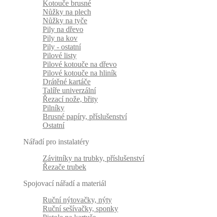
Kotouče brusné
Nůžky na plech
Nůžky na tyče
Pily na dřevo
Pily na kov
Pily - ostatní
Pilové listy
Pilové kotouče na dřevo
Pilové kotouče na hliník
Drátěné kartáče
Talíře univerzální
Řezací nože, břity
Pilníky
Brusné papíry, příslušenství
Ostatní
Nářadí pro instalatéry
Závitníky na trubky, příslušenství
Řezače trubek
Spojovací nářadí a materiál
Ruční nýtovačky, nýty
Ruční sešívačky, sponky