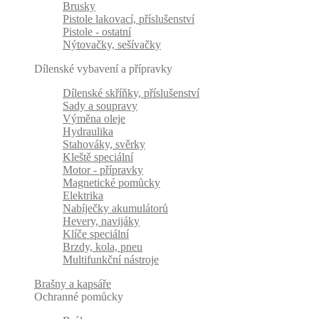
Brusky
Pistole lakovací, příslušenství
Pistole - ostatní
Nýtovačky, sešívačky
Dílenské vybavení a přípravky
Dílenské skříňky, příslušenství
Sady a soupravy
Výměna oleje
Hydraulika
Stahováky, svěrky
Kleště speciální
Motor - přípravky
Magnetické pomůcky
Elektrika
Nabíječky akumulátorů
Hevery, navijáky
Klíče speciální
Brzdy, kola, pneu
Multifunkční nástroje
Brašny a kapsáře
Ochranné pomůcky