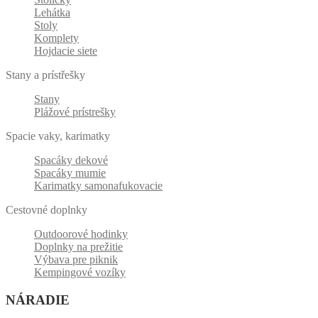
Lehátka
Stoly
Komplety
Hojdacie siete
Stany a prístřešky
Stany
Plážové prístrešky
Spacie vaky, karimatky
Spacáky dekové
Spacáky mumie
Karimatky samonafukovacie
Cestovné doplnky
Outdoorové hodinky
Doplnky na prežitie
Výbava pre piknik
Kempingové vozíky
NÁRADIE