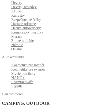
Hevery
Hevery, navijáky
Kľúče
Kanystry
Bezpečnostné šróby
Hasiace prístroje
Detské autosedačky
Kompresory, hustilky
Merače
Zimné obdobie
Náradie
Ostatné
Autokozmetika
Kozmetika pre interiér
Kozmetika pre exteriér
Mycie pomôcky
NANO+
Rozmrazovače
Lepidlá
CarCommerce
CAMPING, OUTDOOR