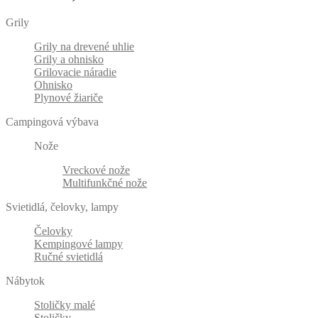
Grily
Grily na drevené uhlie
Grily a ohnisko
Grilovacie náradie
Ohnisko
Plynové žiariče
Campingová výbava
Nože
Vreckové nože
Multifunkčné nože
Svietidlá, čelovky, lampy
Čelovky
Kempingové lampy
Ručné svietidlá
Nábytok
Stoličky malé
Stoličky