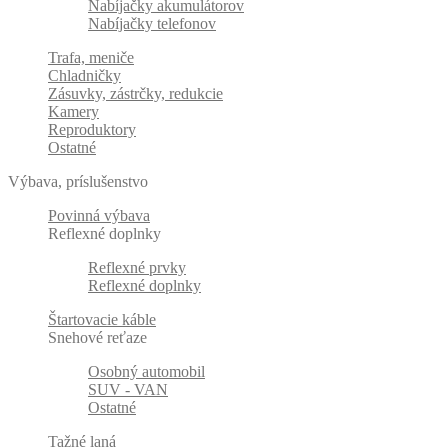
Nabíjačky akumulátorov
Nabíjačky telefonov
Trafa, meniče
Chladničky
Zásuvky, zástrčky, redukcie
Kamery
Reproduktory
Ostatné
Výbava, príslušenstvo
Povinná výbava
Reflexné doplnky
Reflexné prvky
Reflexné doplnky
Štartovacie káble
Snehové reťaze
Osobný automobil
SUV - VAN
Ostatné
Tažné laná