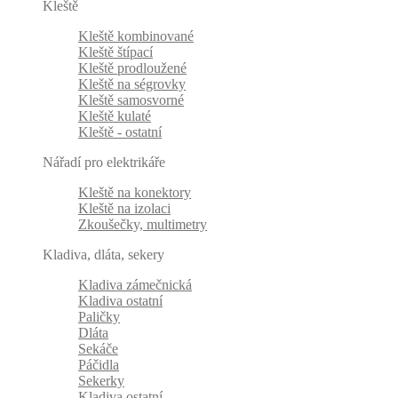
Kleště
Kleště kombinované
Kleště štípací
Kleště prodloužené
Kleště na ségrovky
Kleště samosvorné
Kleště kulaté
Kleště - ostatní
Nářadí pro elektrikáře
Kleště na konektory
Kleště na izolaci
Zkoušečky, multimetry
Kladiva, dláta, sekery
Kladiva zámečnická
Kladiva ostatní
Paličky
Dláta
Sekáče
Páčidla
Sekerky
Kladiva ostatní