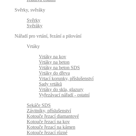
Svěrky, svěráky
Svěrky
Svěráky
Nářadí pro vrtání, řezání a pilování
Vrtáky
Vrtáky na kov
Vrtáky na beton
Vrtáky na beton SDS
Vrtáky do dřeva
Vrtací korunky, příslušenství
Sady vrtáků
Vrtáky do skla, glazury
Vyřezávací nářadí - ostatní
Sekáče SDS
Závitníky, příslušenství
Kotouče řezací diamantové
Kotouče řezací na kov
Kotouče řezací na kámen
Kotouče řezací různé