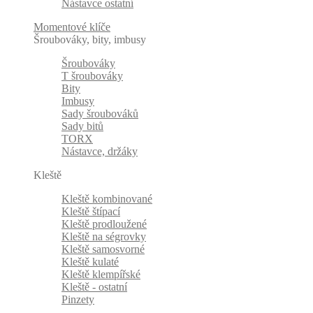
Nástavce ostatní
Momentové klíče
Šroubováky, bity, imbusy
Šroubováky
T šroubováky
Bity
Imbusy
Sady šroubováků
Sady bitů
TORX
Nástavce, držáky
Kleště
Kleště kombinované
Kleště štípací
Kleště prodloužené
Kleště na ségrovky
Kleště samosvorné
Kleště kulaté
Kleště klempířské
Kleště - ostatní
Pinzety