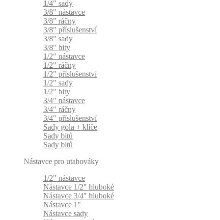
1/4" sady
3/8" nástavce
3/8" ráčny
3/8" příslušenství
3/8" sady
3/8" bity
1/2" nástavce
1/2" ráčny
1/2" příslušenství
1/2" sady
1/2" bity
3/4" nástavce
3/4" ráčny
3/4" příslušenství
Sady gola + klíče
Sady bitů
Sady bitů
Nástavce pro utahováky
1/2" nástavce
Nástavce 1/2" hluboké
Nástavce 3/4" hluboké
Nástavce 1"
Nástavce sady