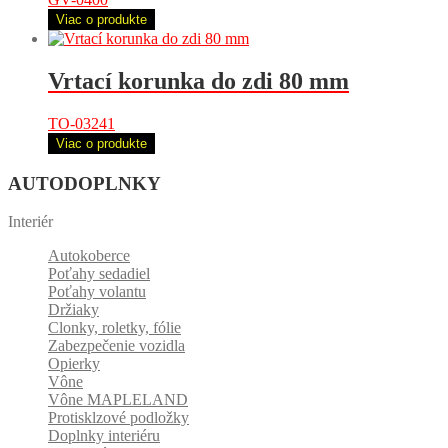
Viac o produkte
Vrtací korunka do zdi 80 mm
TO-03241
Viac o produkte
AUTODOPLNKY
Interiér
Autokoberce
Poťahy sedadiel
Poťahy volantu
Držiaky
Clonky, roletky, fólie
Zabezpečenie vozidla
Opierky
Vône
Vône MAPLELAND
Protisklzové podložky
Doplnky interiéru