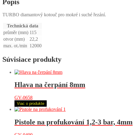
Popis
TURBO diamantový kotouč pro mokré i suché řezání.
Technická data
průměr (mm)
115
otvor (mm)
22,2
max. ot./min
12000
Súvisiace produkty
Hlava na čerpání 8mm
GV-0658
Viac o produkte
Pistole na profukování 1,2-3 bar, 4mm
GV-0400