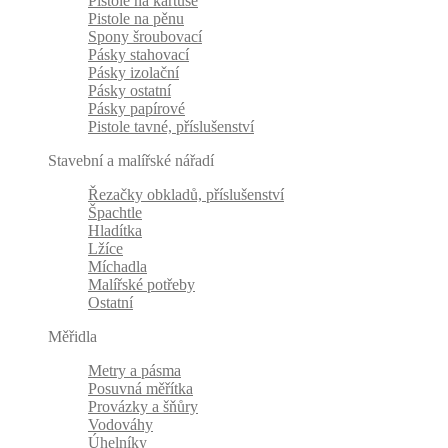
Pistole na kartuše
Pistole na pěnu
Spony šroubovací
Pásky stahovací
Pásky izolační
Pásky ostatní
Pásky papírové
Pistole tavné, příslušenství
Stavební a malířské nářadí
Řezačky obkladů, příslušenství
Špachtle
Hladítka
Lžíce
Míchadla
Malířské potřeby
Ostatní
Měřidla
Metry a pásma
Posuvná měřítka
Provázky a šňůry
Vodováhy
Úhelníky