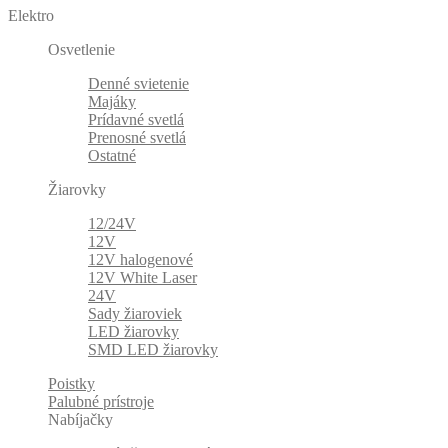
Elektro
Osvetlenie
Denné svietenie
Majáky
Prídavné svetlá
Prenosné svetlá
Ostatné
Žiarovky
12/24V
12V
12V halogenové
12V White Laser
24V
Sady žiaroviek
LED žiarovky
SMD LED žiarovky
Poistky
Palubné prístroje
Nabíjačky