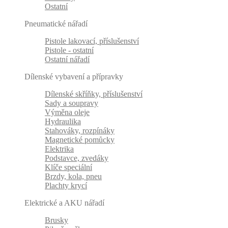
Ostatní
Pneumatické nářadí
Pistole lakovací, příslušenství
Pistole - ostatní
Ostatní nářadí
Dílenské vybavení a přípravky
Dílenské skříňky, příslušenství
Sady a soupravy
Výměna oleje
Hydraulika
Stahováky, rozpínáky
Magnetické pomůcky
Elektrika
Podstavce, zvedáky
Klíče speciální
Brzdy, kola, pneu
Plachty krycí
Elektrické a AKU nářadí
Brusky