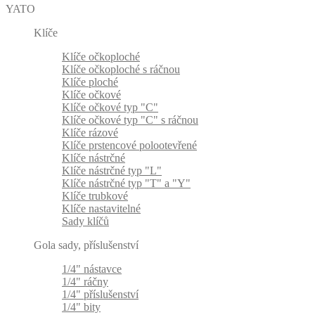
YATO
Klíče
Klíče očkoploché
Klíče očkoploché s ráčnou
Klíče ploché
Klíče očkové
Klíče očkové typ "C"
Klíče očkové typ "C" s ráčnou
Klíče rázové
Klíče prstencové polootevřené
Klíče nástrčné
Klíče nástrčné typ "L"
Klíče nástrčné typ "T" a "Y"
Klíče trubkové
Klíče nastavitelné
Sady klíčů
Gola sady, příslušenství
1/4" nástavce
1/4" ráčny
1/4" příslušenství
1/4" bity