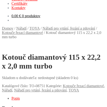
Certifikáty
Kontakty
0.00
€
0 produktov
Domov
/
Nářadí
/
TOYA
/
Nářadí pro vrtání, řezání a pilování
/
Kotouče řezací diamantové
/
Kotouč diamantový 115 x 22,2 x 2,0
mm turbo
Kotouč diamantový 115 x 22,2
x 2,0 mm turbo
Skladom u dodávateľa: nedostupné (skladem 0 ks)
Katalógové číslo:
TO-08751
Kategórie:
Kotouče řezací diamantové
,
Nářadí
,
Nářadí pro vrtání, řezání a pilování
,
TOYA
Popis