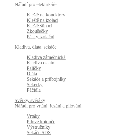
Nářadí pro elektrikáře
Kleště na konektory
Kleště na izolaci
Kleště štípací
Zkoušečky
Pásky izolační
Kladiva, dláta, sekáče
Kladiva zámečnická
Kladiva ostatní
Paličky
Dláta
Sekáče a průbojníky
Sekerky
Páčidla
Svěrky, svěráky
Nářadí pro vrtání, řezání a pilování
Vrtáky
Pilové kotouče
Výstružníky
Sekáče SDS