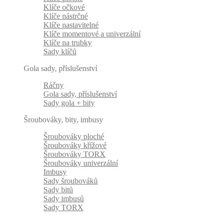
Klíče očkové
Klíče nástrčné
Klíče nastavitelné
Klíče momentové a univerzální
Klíče na trubky
Sady klíčů
Gola sady, příslušenství
Ráčny
Gola sady, příslušenství
Sady gola + bity
Šroubováky, bity, imbusy
Šroubováky ploché
Šroubováky křížové
Šroubováky TORX
Šroubováky univerzální
Imbusy
Sady šroubováků
Sady bitů
Sady imbusů
Sady TORX