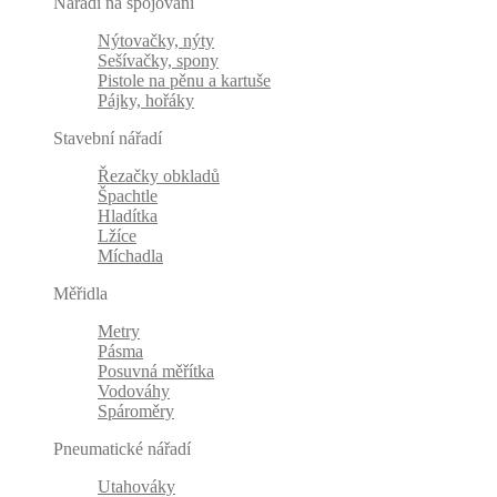
Nářadí na spojování
Nýtovačky, nýty
Sešívačky, spony
Pistole na pěnu a kartuše
Pájky, hořáky
Stavební nářadí
Řezačky obkladů
Špachtle
Hladítka
Lžíce
Míchadla
Měřidla
Metry
Pásma
Posuvná měřítka
Vodováhy
Spároměry
Pneumatické nářadí
Utahováky