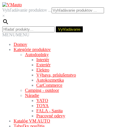
Preskočiť
Preskočiť
na
na
Vyhľadávanie produktov ...
navigáciu
obsah
×
Hľadať:
Vyhľadávanie
MENU
MENU
Domov
Kategórie produktov
Autodoplnky
Interiér
Exteriér
Elektro
Výbava, príslušenstvo
Autokozmetika
CarCommerce
Camping - outdoor
Náradie
YATO
TOYA
FALA - Sanita
Pracovné odevy
Katalóg VM AUTO
Tabuľky použitia