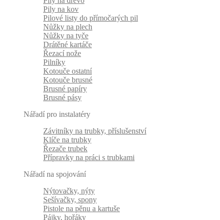
Pily na dřevo
Pily na kov
Pilové listy do přímočarých pil
Nůžky na plech
Nůžky na tyče
Drátěné kartáče
Řezací nože
Pilníky
Kotouče ostatní
Kotouče brusné
Brusné papíry
Brusné pásy
Nářadí pro instalatéry
Závitníky na trubky, příslušenství
Klíče na trubky
Řezače trubek
Přípravky na práci s trubkami
Nářadí na spojování
Nýtovačky, nýty
Sešívačky, spony
Pistole na pěnu a kartuše
Pájky, hořáky