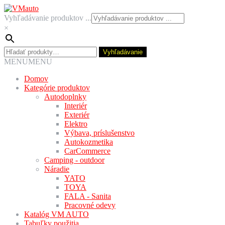
Preskočiť
Preskočiť
na
na
Vyhľadávanie produktov ...
navigáciu
obsah
×
Hľadať:
Vyhľadávanie
MENU
MENU
Domov
Kategórie produktov
Autodoplnky
Interiér
Exteriér
Elektro
Výbava, príslušenstvo
Autokozmetika
CarCommerce
Camping - outdoor
Náradie
YATO
TOYA
FALA - Sanita
Pracovné odevy
Katalóg VM AUTO
Tabuľky použitia