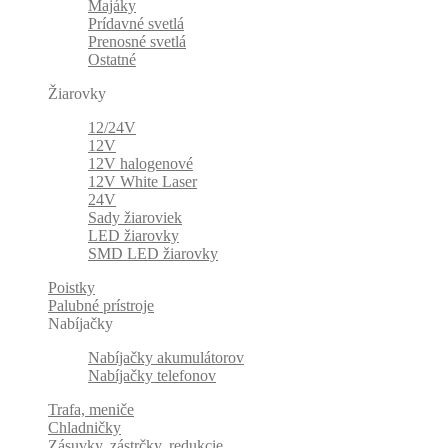
Majáky
Prídavné svetlá
Prenosné svetlá
Ostatné
Žiarovky
12/24V
12V
12V halogenové
12V White Laser
24V
Sady žiaroviek
LED žiarovky
SMD LED žiarovky
Poistky
Palubné prístroje
Nabíjačky
Nabíjačky akumulátorov
Nabíjačky telefonov
Trafa, meniče
Chladničky
Zásuvky, zástrčky, redukcie