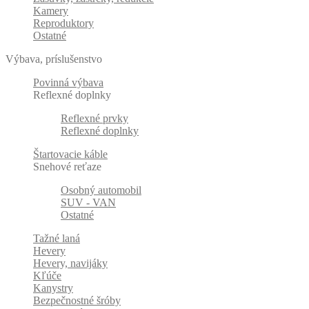
Kamery
Reproduktory
Ostatné
Výbava, príslušenstvo
Povinná výbava
Reflexné doplnky
Reflexné prvky
Reflexné doplnky
Štartovacie káble
Snehové reťaze
Osobný automobil
SUV - VAN
Ostatné
Tažné laná
Hevery
Hevery, navijáky
Kľúče
Kanystry
Bezpečnostné šróby