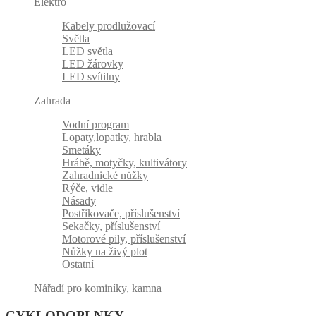
Elektro
Kabely prodlužovací
Světla
LED světla
LED žárovky
LED svítilny
Zahrada
Vodní program
Lopaty,lopatky, hrabla
Smetáky
Hrábě, motyčky, kultivátory
Zahradnické nůžky
Rýče, vidle
Násady
Postřikovače, příslušenství
Sekačky, příslušenství
Motorové pily, příslušenství
Nůžky na živý plot
Ostatní
Nářadí pro kominíky, kamna
CYKLODOPLNKY