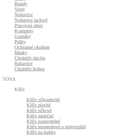
Bundy
Vesty
Nohavice
Nohavice laclové
Pracovná obuv
Komplety
Gumáky
Prilby
Ochranné okuliare
Masky
Chrániče sluchu
Rukavice
Chrániče kolien
TOYA
Klíče
Klíče očkoploché
Klíče ploché
Klíče očkové
Klíče nástrčné
Klíče nastavitelné
Klíče momentové a univerzální
Klíče na trubky