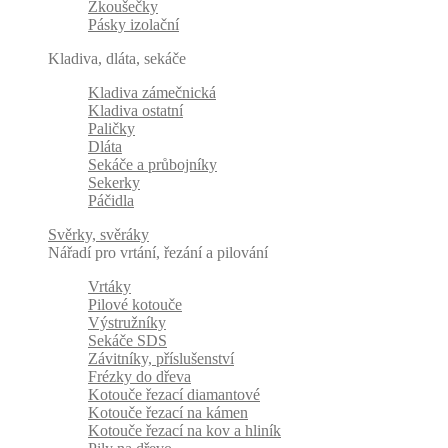
Zkoušečky
Pásky izolační
Kladiva, dláta, sekáče
Kladiva zámečnická
Kladiva ostatní
Paličky
Dláta
Sekáče a průbojníky
Sekerky
Páčidla
Svěrky, svěráky
Nářadí pro vrtání, řezání a pilování
Vrtáky
Pilové kotouče
Výstružníky
Sekáče SDS
Závitníky, příslušenství
Frézky do dřeva
Kotouče řezací diamantové
Kotouče řezací na kámen
Kotouče řezací na kov a hliník