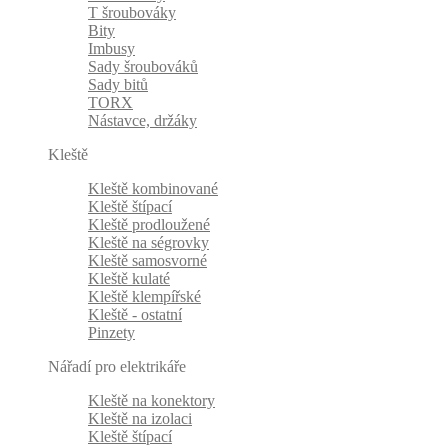
T šroubováky
Bity
Imbusy
Sady šroubováků
Sady bitů
TORX
Nástavce, držáky
Kleště
Kleště kombinované
Kleště štípací
Kleště prodloužené
Kleště na ségrovky
Kleště samosvorné
Kleště kulaté
Kleště klempířské
Kleště - ostatní
Pinzety
Nářadí pro elektrikáře
Kleště na konektory
Kleště na izolaci
Kleště štípací