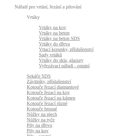
Nářadí pro vrtání, řezání a pilování
Vrtáky
Vrtáky na kov
Vrtáky na beton
Vrtáky na beton SDS
Vrtáky do dřeva
Vrtací korunky, příslušenství
Sady vrtáků
Vrtáky do skla, glazury
Vyřezávací nářadí - ostatní
Sekáče SDS
Závitníky, příslušenství
Kotouče řezací diamantové
Kotouče řezací na kov
Kotouče řezací na kámen
Kotouče řezací různé
Kotouče brusné
Nůžky na plech
Nůžky na tyče
Pily na dřevo
Pily na kov