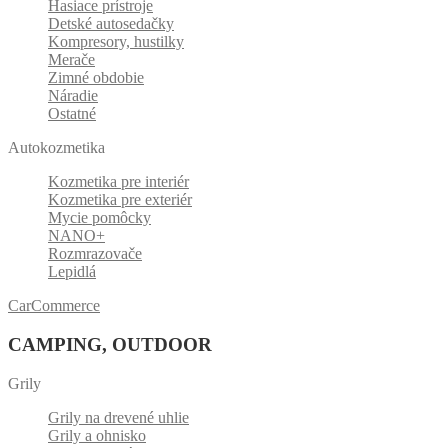
Hasiace prístroje
Detské autosedačky
Kompresory, hustilky
Merače
Zimné obdobie
Náradie
Ostatné
Autokozmetika
Kozmetika pre interiér
Kozmetika pre exteriér
Mycie pomôcky
NANO+
Rozmrazovače
Lepidlá
CarCommerce
CAMPING, OUTDOOR
Grily
Grily na drevené uhlie
Grily a ohnisko