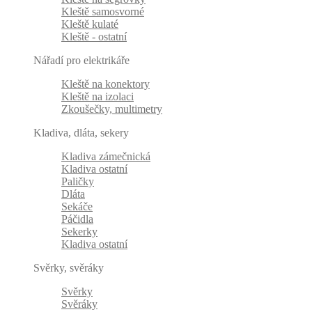
Kleště samosvorné
Kleště kulaté
Kleště - ostatní
Nářadí pro elektrikáře
Kleště na konektory
Kleště na izolaci
Zkoušečky, multimetry
Kladiva, dláta, sekery
Kladiva zámečnická
Kladiva ostatní
Paličky
Dláta
Sekáče
Páčidla
Sekerky
Kladiva ostatní
Svěrky, svěráky
Svěrky
Svěráky