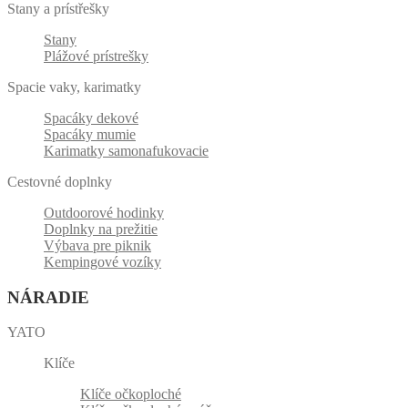
Stany a prístřešky
Stany
Plážové prístrešky
Spacie vaky, karimatky
Spacáky dekové
Spacáky mumie
Karimatky samonafukovacie
Cestovné doplnky
Outdoorové hodinky
Doplnky na prežitie
Výbava pre piknik
Kempingové vozíky
NÁRADIE
YATO
Klíče
Klíče očkoploché