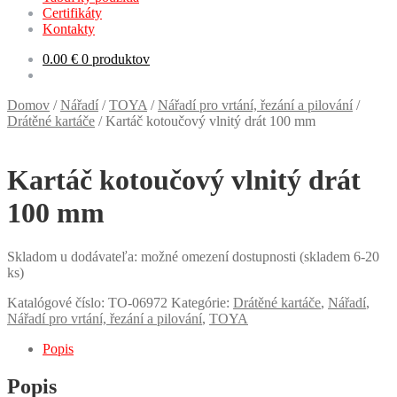
Certifikáty
Kontakty
0.00
€
0 produktov
Domov
/
Nářadí
/
TOYA
/
Nářadí pro vrtání, řezání a pilování
/
Drátěné kartáče
/
Kartáč kotoučový vlnitý drát 100 mm
Kartáč kotoučový vlnitý drát
100 mm
Skladom u dodávateľa: možné omezení dostupnosti (skladem 6-20
ks)
Katalógové číslo:
TO-06972
Kategórie:
Drátěné kartáče
,
Nářadí
,
Nářadí pro vrtání, řezání a pilování
,
TOYA
Popis
Popis