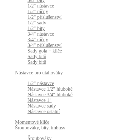
3/8" bity
1/2" nástavce
1/2" ráčny
1/2" příslušenství
1/2" sady
1/2" bity
3/4" nástavce
3/4" ráčny
3/4" příslušenství
Sady gola + klíče
Sady bitů
Sady bitů
Nástavce pro utahováky
1/2" nástavce
Nástavce 1/2" hluboké
Nástavce 3/4" hluboké
Nástavce 1"
Nástavce sady
Nástavce ostatní
Momentové klíče
Šroubováky, bity, imbusy
Šroubováky