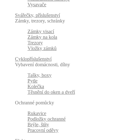
Vysavače
Svářečky, příslušenství
Zámky, trezory, schránky
Zámky visací
Zámky na kola
Trezory
Vložky zámků
Cyklopříslušenství
Vybavení domácnosti, dílny
Tašky, boxy
Pytle
Kolečka
Těsnění do oken a dveří
Ochranné pomůcky
Rukavice
Podložky ochranné
Brýle, štíty
Pracovní oděvy