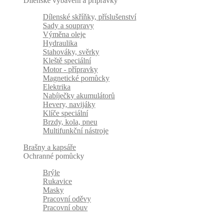
Dílenské vybavení a přípravky
Dílenské skříňky, příslušenství
Sady a soupravy
Výměna oleje
Hydraulika
Stahováky, svěrky
Kleště speciální
Motor - přípravky
Magnetické pomůcky
Elektrika
Nabíječky akumulátorů
Hevery, navijáky
Klíče speciální
Brzdy, kola, pneu
Multifunkční nástroje
Brašny a kapsáře
Ochranné pomůcky
Brýle
Rukavice
Masky
Pracovní oděvy
Pracovní obuv