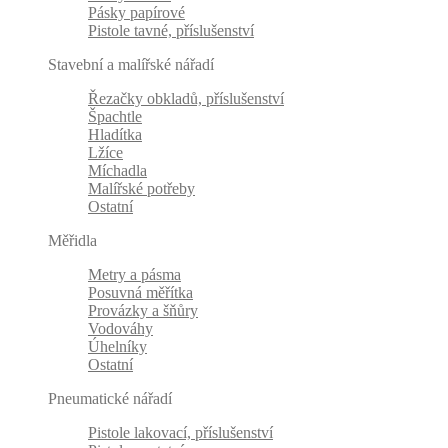
Pásky papírové
Pistole tavné, příslušenství
Stavební a malířské nářadí
Řezačky obkladů, příslušenství
Špachtle
Hladítka
Lžíce
Míchadla
Malířské potřeby
Ostatní
Měřidla
Metry a pásma
Posuvná měřítka
Provázky a šňůry
Vodováhy
Úhelníky
Ostatní
Pneumatické nářadí
Pistole lakovací, příslušenství