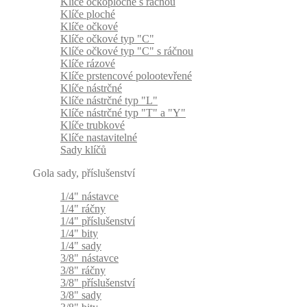
Klíče očkoploché s ráčnou
Klíče ploché
Klíče očkové
Klíče očkové typ "C"
Klíče očkové typ "C" s ráčnou
Klíče rázové
Klíče prstencové polootevřené
Klíče nástrčné
Klíče nástrčné typ "L"
Klíče nástrčné typ "T" a "Y"
Klíče trubkové
Klíče nastavitelné
Sady klíčů
Gola sady, příslušenství
1/4" nástavce
1/4" ráčny
1/4" příslušenství
1/4" bity
1/4" sady
3/8" nástavce
3/8" ráčny
3/8" příslušenství
3/8" sady