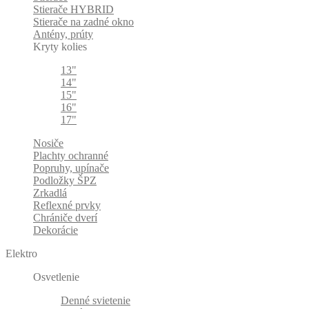
Stierače HYBRID
Stierače na zadné okno
Antény, prúty
Kryty kolies
13"
14"
15"
16"
17"
Nosiče
Plachty ochranné
Popruhy, upínače
Podložky ŠPZ
Zrkadlá
Reflexné prvky
Chrániče dverí
Dekorácie
Elektro
Osvetlenie
Denné svietenie