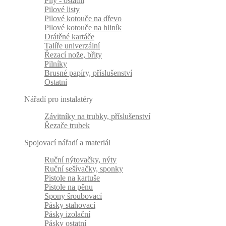
Pily - ostatní
Pilové listy
Pilové kotouče na dřevo
Pilové kotouče na hliník
Drátěné kartáče
Talíře univerzální
Řezací nože, břity
Pilníky
Brusné papíry, příslušenství
Ostatní
Nářadí pro instalatéry
Závitníky na trubky, příslušenství
Řezače trubek
Spojovací nářadí a materiál
Ruční nýtovačky, nýty
Ruční sešívačky, sponky
Pistole na kartuše
Pistole na pěnu
Spony šroubovací
Pásky stahovací
Pásky izolační
Pásky ostatní