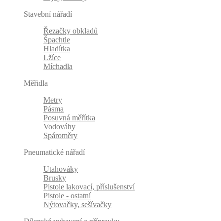
Stavební nářadí
Řezačky obkladů
Špachtle
Hladítka
Lžíce
Míchadla
Měřidla
Metry
Pásma
Posuvná měřítka
Vodováhy
Spároměry
Pneumatické nářadí
Utahováky
Brusky
Pistole lakovací, příslušenství
Pistole - ostatní
Nýtovačky, sešívačky