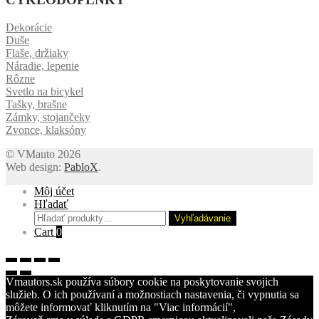
Dekorácie
Duše
Flaše, držiaky
Náradie, lepenie
Rôzne
Svetlo na bicykel
Tašky, brašne
Zámky, stojančeky
Zvonce, klaksóny
© VMauto 2026
Web design:
PabloX
.
Môj účet
Hľadať
Hľadať:
Vyhľadávanie
Cart
0
Vmautors.sk používa súbory cookie na poskytovanie svojich
služieb. O ich používaní a možnostiach nastavenia, či vypnutia sa
môžete informovať kliknutím na "Viac informácií",