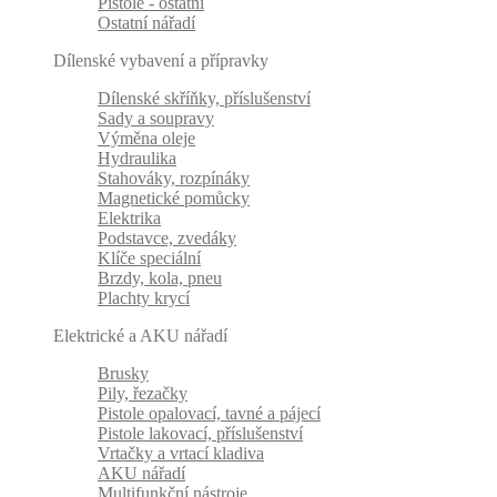
Pistole - ostatní
Ostatní nářadí
Dílenské vybavení a přípravky
Dílenské skříňky, příslušenství
Sady a soupravy
Výměna oleje
Hydraulika
Stahováky, rozpínáky
Magnetické pomůcky
Elektrika
Podstavce, zvedáky
Klíče speciální
Brzdy, kola, pneu
Plachty krycí
Elektrické a AKU nářadí
Brusky
Pily, řezačky
Pistole opalovací, tavné a pájecí
Pistole lakovací, příslušenství
Vrtačky a vrtací kladiva
AKU nářadí
Multifunkční nástroje