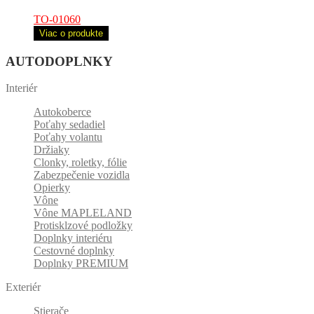
TO-01060
Viac o produkte
AUTODOPLNKY
Interiér
Autokoberce
Poťahy sedadiel
Poťahy volantu
Držiaky
Clonky, roletky, fólie
Zabezpečenie vozidla
Opierky
Vône
Vône MAPLELAND
Protisklzové podložky
Doplnky interiéru
Cestovné doplnky
Doplnky PREMIUM
Exteriér
Stierače