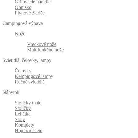
Grilovacie náradie
Ohnisko
Plynové žiariče
Campingová výbava
Nože
Vreckové nože
Multifunkčné nože
Svietidlá, čelovky, lampy
Čelovky
Kempingové lampy
Ručné svietidlá
Nábytok
Stoličky malé
Stoličky
Lehátka
Stoly
Komplety
Hojdacie siete