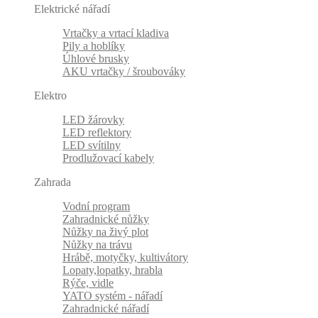
Elektrické nářadí
Vrtačky a vrtací kladiva
Pily a hoblíky
Úhlové brusky
AKU vrtačky / šroubováky
Elektro
LED žárovky
LED reflektory
LED svítilny
Prodlužovací kabely
Zahrada
Vodní program
Zahradnické nůžky
Nůžky na živý plot
Nůžky na trávu
Hrábě, motyčky, kultivátory
Lopaty,lopatky, hrabla
Rýče, vidle
YATO systém - nářadí
Zahradnické nářadí