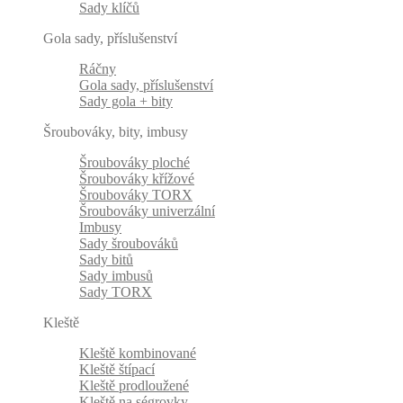
Sady klíčů
Gola sady, příslušenství
Ráčny
Gola sady, příslušenství
Sady gola + bity
Šroubováky, bity, imbusy
Šroubováky ploché
Šroubováky křížové
Šroubováky TORX
Šroubováky univerzální
Imbusy
Sady šroubováků
Sady bitů
Sady imbusů
Sady TORX
Kleště
Kleště kombinované
Kleště štípací
Kleště prodloužené
Kleště na ségrovky