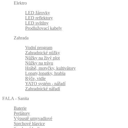
Elektro
LED žárovky
LED reflektory
LED svítilny
Prodlužovací kabely
Zahrada
Vodní program
Zahradnické nůžky
Nůžky na živý plot
Nůžky na trávu
Hrábě, motyčky, kultivátory
Lopaty,lopatky, hrabla
Rýče, vidle
YATO systém - nářadí
Zahradnické nářadí
FALA - Sanita
Baterie
Perlátory
Výpustě umyvadlové
Sprchové hlavice