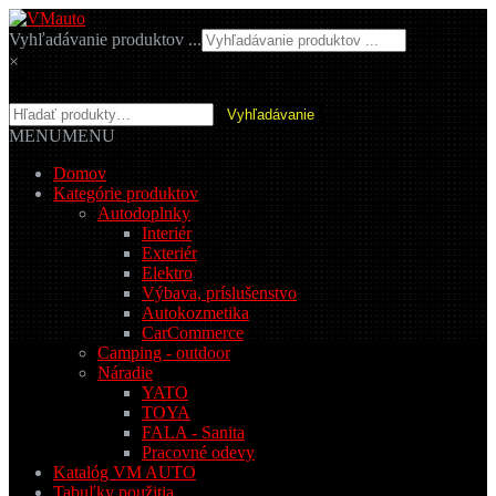
Preskočiť
Preskočiť
na
na
Vyhľadávanie produktov ...
navigáciu
obsah
×
Hľadať:
Vyhľadávanie
MENU
MENU
Domov
Kategórie produktov
Autodoplnky
Interiér
Exteriér
Elektro
Výbava, príslušenstvo
Autokozmetika
CarCommerce
Camping - outdoor
Náradie
YATO
TOYA
FALA - Sanita
Pracovné odevy
Katalóg VM AUTO
Tabuľky použitia