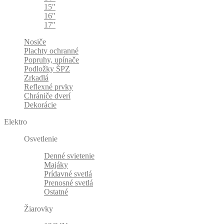
15"
16"
17"
Nosiče
Plachty ochranné
Popruhy, upínače
Podložky ŠPZ
Zrkadlá
Reflexné prvky
Chrániče dverí
Dekorácie
Elektro
Osvetlenie
Denné svietenie
Majáky
Prídavné svetlá
Prenosné svetlá
Ostatné
Žiarovky