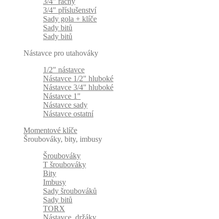
3/4" ráčny
3/4" příslušenství
Sady gola + klíče
Sady bitů
Sady bitů
Nástavce pro utahováky
1/2" nástavce
Nástavce 1/2" hluboké
Nástavce 3/4" hluboké
Nástavce 1"
Nástavce sady
Nástavce ostatní
Momentové klíče
Šroubováky, bity, imbusy
Šroubováky
T šroubováky
Bity
Imbusy
Sady šroubováků
Sady bitů
TORX
Nástavce, držáky