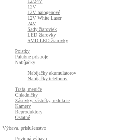
12/24V
12V
12V halogenové
12V White Laser
24V
Sady žiaroviek
LED žiarovky
SMD LED žiarovky
Poistky
Palubné prístroje
Nabíjačky
Nabíjačky akumulátorov
Nabíjačky telefonov
Trafa, meniče
Chladničky
Zásuvky, zástrčky, redukcie
Kamery
Reproduktory
Ostatné
Výbava, príslušenstvo
Povinná výbava