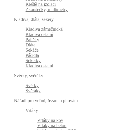
Kleště na izolaci
Zkoušečky, multimetry
Kladiva, dláta, sekery
Kladiva zámečnická
Kladiva ostatní
Paličky
Dláta
Sekáče
Páčidla
Sekerky
Kladiva ostatní
Svěrky, svěráky
Svěrky
Svěráky
Nářadí pro vrtání, řezání a pilování
Vrtáky
Vrtáky na kov
Vrtáky na beton