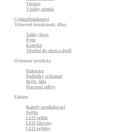
Trezory
Vložky zámků
Cyklopříslušenství
Vybavení domácnosti, dílny
Tašky, boxy
Pytle
Kolečka
Těsnění do oken a dveří
Ochranné pomůcky
Rukavice
Podložky ochranné
Brýle, štíty
Pracovní oděvy
Elektro
Kabely prodlužovací
Světla
LED světla
LED žárovky
LED svítilny