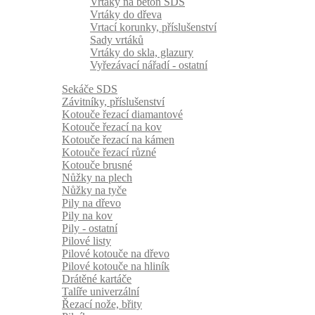
Vrtáky na beton SDS
Vrtáky do dřeva
Vrtací korunky, příslušenství
Sady vrtáků
Vrtáky do skla, glazury
Vyřezávací nářadí - ostatní
Sekáče SDS
Závitníky, příslušenství
Kotouče řezací diamantové
Kotouče řezací na kov
Kotouče řezací na kámen
Kotouče řezací různé
Kotouče brusné
Nůžky na plech
Nůžky na tyče
Pily na dřevo
Pily na kov
Pily - ostatní
Pilové listy
Pilové kotouče na dřevo
Pilové kotouče na hliník
Drátěné kartáče
Talíře univerzální
Řezací nože, břity