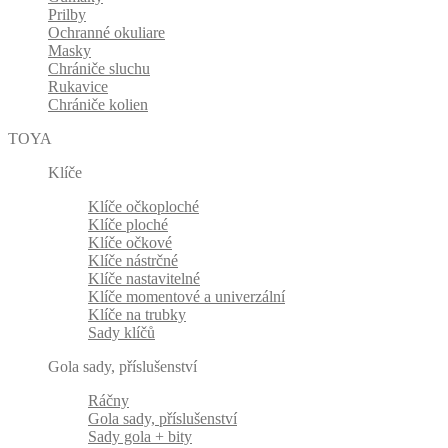
Prilby
Ochranné okuliare
Masky
Chrániče sluchu
Rukavice
Chrániče kolien
TOYA
Klíče
Klíče očkoploché
Klíče ploché
Klíče očkové
Klíče nástrčné
Klíče nastavitelné
Klíče momentové a univerzální
Klíče na trubky
Sady klíčů
Gola sady, příslušenství
Ráčny
Gola sady, příslušenství
Sady gola + bity