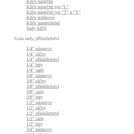
Klíče nástrčné
Klíče nástrčné typ "L"
Klíče nástrčné typ "T" a "Y"
Klíče trubkové
Klíče nastavitelné
Sady klíčů
Gola sady, příslušenství
1/4" nástavce
1/4" ráčny
1/4" příslušenství
1/4" bity
1/4" sady
3/8" nástavce
3/8" ráčny
3/8" příslušenství
3/8" sady
3/8" bity
1/2" nástavce
1/2" ráčny
1/2" příslušenství
1/2" sady
1/2" bity
3/4" nástavce