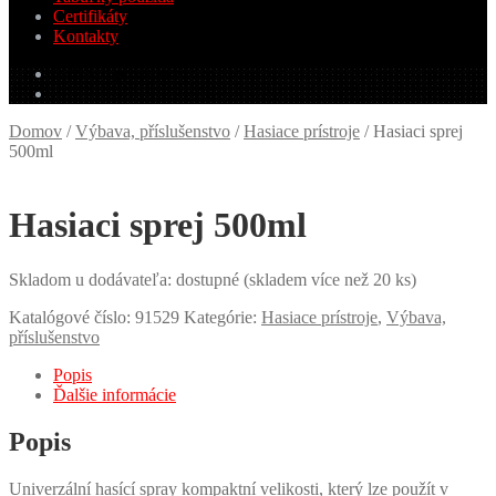
Certifikáty
Kontakty
0.00
€
0 produktov
Domov
/
Výbava, příslušenstvo
/
Hasiace prístroje
/
Hasiaci sprej
500ml
Hasiaci sprej 500ml
Skladom u dodávateľa: dostupné (skladem více než 20 ks)
Katalógové číslo:
91529
Kategórie:
Hasiace prístroje
,
Výbava,
příslušenstvo
Popis
Ďalšie informácie
Popis
Univerzální hasící spray kompaktní velikosti, který lze použít v