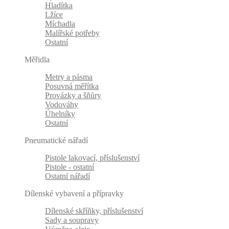
Hladítka
Lžíce
Míchadla
Malířské potřeby
Ostatní
Měřidla
Metry a pásma
Posuvná měřítka
Provázky a šňůry
Vodováhy
Úhelníky
Ostatní
Pneumatické nářadí
Pistole lakovací, příslušenství
Pistole - ostatní
Ostatní nářadí
Dílenské vybavení a přípravky
Dílenské skříňky, příslušenství
Sady a soupravy