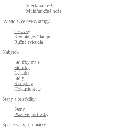
Vreckové nože
Multifunkčné nože
Svietidlá, čelovky, lampy
Čelovky
Kempingové lampy
Ručné svietidlá
Nábytok
Stoličky malé
Stoličky
Lehátka
Stoly
Komplety
Hojdacie siete
Stany a prístřešky
Stany
Plážové prístrešky
Spacie vaky, karimatky