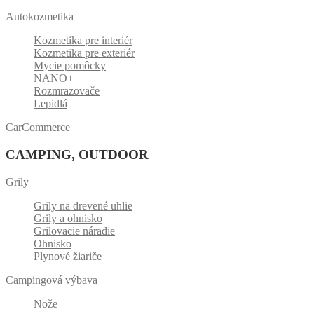
Autokozmetika
Kozmetika pre interiér
Kozmetika pre exteriér
Mycie pomôcky
NANO+
Rozmrazovače
Lepidlá
CarCommerce
CAMPING, OUTDOOR
Grily
Grily na drevené uhlie
Grily a ohnisko
Grilovacie náradie
Ohnisko
Plynové žiariče
Campingová výbava
Nože