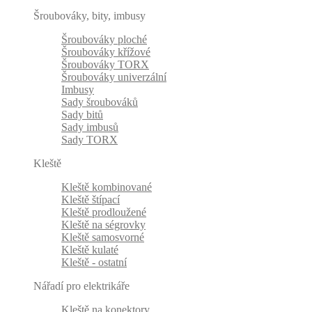
Šroubováky, bity, imbusy
Šroubováky ploché
Šroubováky křížové
Šroubováky TORX
Šroubováky univerzální
Imbusy
Sady šroubováků
Sady bitů
Sady imbusů
Sady TORX
Kleště
Kleště kombinované
Kleště štípací
Kleště prodloužené
Kleště na ségrovky
Kleště samosvorné
Kleště kulaté
Kleště - ostatní
Nářadí pro elektrikáře
Kleště na konektory