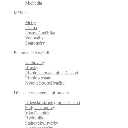
Míchadla
Měřidla
Metry
Pásma
Posuvná měřítka
Vodováhy
Spároměry
Pneumatické nářadí
Utahováky
Brusky
Pistole lakovací, příslušenství
Pistole - ostatní
Nýtovačky, sešívačky
Dílenské vybavení a přípravky
Dílenské skříňky, příslušenství
Sady a soupravy
Výměna oleje
Hydraulika
Stahováky, svěrky