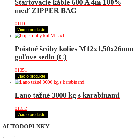
Štartovacie káble 600 A 4m 100%
meď ZIPPER BAG
01116
Viac o produkte
Poistné šróby kolies M12x1,50x26mm
guľové sedlo (C)
01351
Viac o produkte
Lano tažné 3000 kg s karabinami
01232
Viac o produkte
AUTODOPLNKY