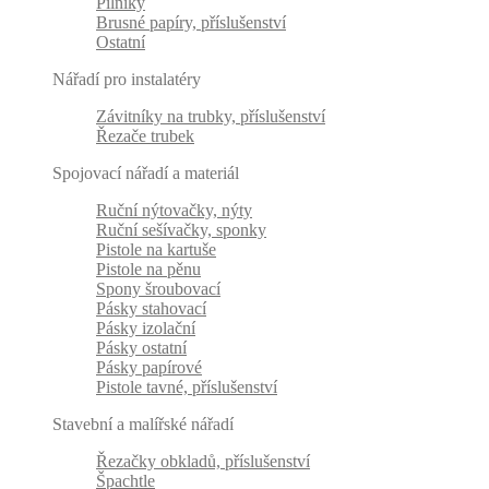
Pilníky
Brusné papíry, příslušenství
Ostatní
Nářadí pro instalatéry
Závitníky na trubky, příslušenství
Řezače trubek
Spojovací nářadí a materiál
Ruční nýtovačky, nýty
Ruční sešívačky, sponky
Pistole na kartuše
Pistole na pěnu
Spony šroubovací
Pásky stahovací
Pásky izolační
Pásky ostatní
Pásky papírové
Pistole tavné, příslušenství
Stavební a malířské nářadí
Řezačky obkladů, příslušenství
Špachtle