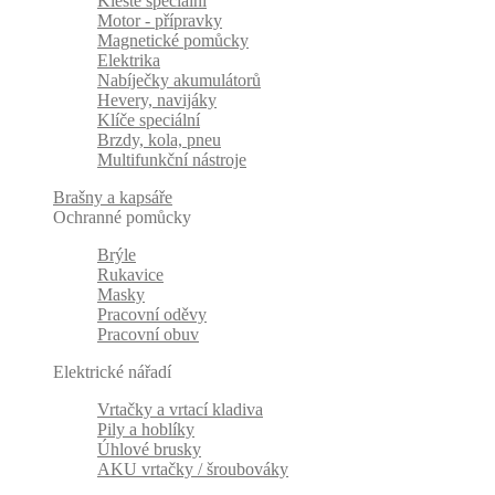
Kleště speciální
Motor - přípravky
Magnetické pomůcky
Elektrika
Nabíječky akumulátorů
Hevery, navijáky
Klíče speciální
Brzdy, kola, pneu
Multifunkční nástroje
Brašny a kapsáře
Ochranné pomůcky
Brýle
Rukavice
Masky
Pracovní oděvy
Pracovní obuv
Elektrické nářadí
Vrtačky a vrtací kladiva
Pily a hoblíky
Úhlové brusky
AKU vrtačky / šroubováky