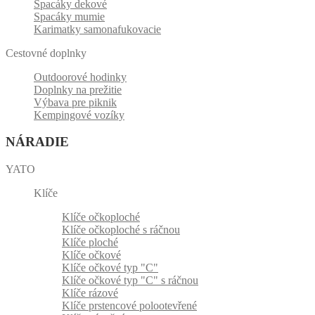
Spacáky dekové
Spacáky mumie
Karimatky samonafukovacie
Cestovné doplnky
Outdoorové hodinky
Doplnky na prežitie
Výbava pre piknik
Kempingové vozíky
NÁRADIE
YATO
Klíče
Klíče očkoploché
Klíče očkoploché s ráčnou
Klíče ploché
Klíče očkové
Klíče očkové typ "C"
Klíče očkové typ "C" s ráčnou
Klíče rázové
Klíče prstencové polootevřené