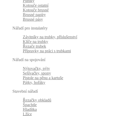
Pilníky
Kotouče ostatní
Kotouče brusné
Brusné papíry
Brusné pásy
Nářadí pro instalatéry
Závitníky na trubky, příslušenství
Klíče na trubky
Řezače trubek
Přípravky na práci s trubkami
Nářadí na spojování
Nýtovačky, nýty
Sešívačky, spony
Pistole na pěnu a kartuše
Pájky, hořáky
Stavební nářadí
Řezačky obkladů
Špachtle
Hladítka
Lžíce