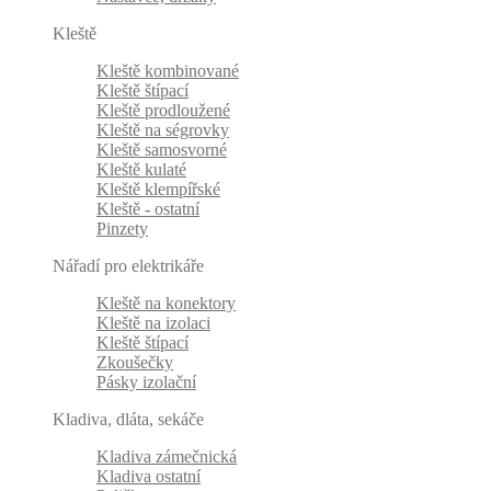
Kleště
Kleště kombinované
Kleště štípací
Kleště prodloužené
Kleště na ségrovky
Kleště samosvorné
Kleště kulaté
Kleště klempířské
Kleště - ostatní
Pinzety
Nářadí pro elektrikáře
Kleště na konektory
Kleště na izolaci
Kleště štípací
Zkoušečky
Pásky izolační
Kladiva, dláta, sekáče
Kladiva zámečnická
Kladiva ostatní