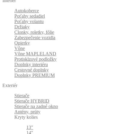
Interiér
Autokoberce
Poťahy sedadiel
Poťahy volantu
Držiaky
Clonky, roletky, fólie
Zabezpečenie vozidla
Opierky
Vône
Vône MAPLELAND
Protisklzové podložky
Doplnky interiéru
Cestovné doplnky
Doplnky PREMIUM
Exteriér
Stierače
Stierače HYBRID
Stierače na zadné okno
Antény, prúty
Kryty kolies
13"
14"