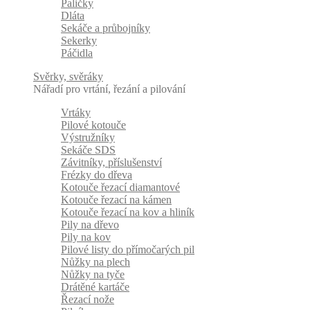
Paličky
Dláta
Sekáče a průbojníky
Sekerky
Páčidla
Svěrky, svěráky
Nářadí pro vrtání, řezání a pilování
Vrtáky
Pilové kotouče
Výstružníky
Sekáče SDS
Závitníky, příslušenství
Frézky do dřeva
Kotouče řezací diamantové
Kotouče řezací na kámen
Kotouče řezací na kov a hliník
Pily na dřevo
Pily na kov
Pilové listy do přímočarých pil
Nůžky na plech
Nůžky na tyče
Drátěné kartáče
Řezací nože