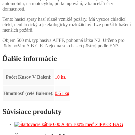
automobilu, na motocyklu, při kempování, v kanceláři či v
domácnosti.
Tento hasicí spray hasí různě vzniklé požáry. Má vysoce chladící
efekt, není toxický a je ekologicky rozložitelný. Lze použít k hašení
menších požárů.
Objem 500 ml, typ hasiva AFFF, pohonná látka N2. Určeno pro
třídy požáru A B C E. Nejedná se o hasicí přístroj podle EN3.
Ďalšie informácie
Počet Kusov V Balení:
10 ks.
Hmotnosť (celé Balenie):
0.61 kg
Súvisiace produkty