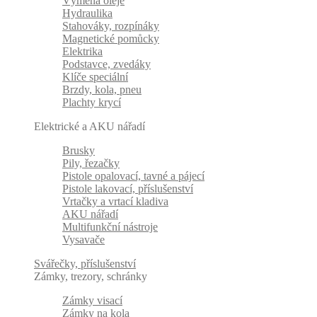
Výměna oleje
Hydraulika
Stahováky, rozpínáky
Magnetické pomůcky
Elektrika
Podstavce, zvedáky
Klíče speciální
Brzdy, kola, pneu
Plachty krycí
Elektrické a AKU nářadí
Brusky
Pily, řezačky
Pistole opalovací, tavné a pájecí
Pistole lakovací, příslušenství
Vrtačky a vrtací kladiva
AKU nářadí
Multifunkční nástroje
Vysavače
Svářečky, příslušenství
Zámky, trezory, schránky
Zámky visací
Zámky na kola