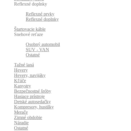
Reflexné doplnky
Reflexné prvky
Reflexné doplnky
Štartovacie káble
Snehové reťaze
Osobný automobil
SUV - VAN
Ostatné
Tažné laná
Hevery
Hevery, navijáky
Kľúče
Kanystry
Bezpečnostné šróby
Hasiace prístroje
Detské autosedačky
Kompresory, hustilky
Merače
Zimné obdobie
Náradie
Ostatné