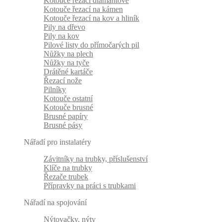
Kotouče řezací diamantové
Kotouče řezací na kámen
Kotouče řezací na kov a hliník
Pily na dřevo
Pily na kov
Pilové listy do přímočarých pil
Nůžky na plech
Nůžky na tyče
Drátěné kartáče
Řezací nože
Pilníky
Kotouče ostatní
Kotouče brusné
Brusné papíry
Brusné pásy
Nářadí pro instalatéry
Závitníky na trubky, příslušenství
Klíče na trubky
Řezače trubek
Přípravky na práci s trubkami
Nářadí na spojování
Nýtovačky, nýty