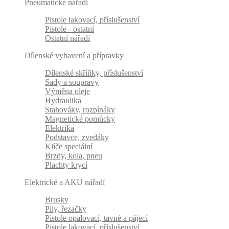
Pneumatické nářadí
Pistole lakovací, příslušenství
Pistole - ostatní
Ostatní nářadí
Dílenské vybavení a přípravky
Dílenské skříňky, příslušenství
Sady a soupravy
Výměna oleje
Hydraulika
Stahováky, rozpínáky
Magnetické pomůcky
Elektrika
Podstavce, zvedáky
Klíče speciální
Brzdy, kola, pneu
Plachty krycí
Elektrické a AKU nářadí
Brusky
Pily, řezačky
Pistole opalovací, tavné a pájecí
Pistole lakovací, příslušenství