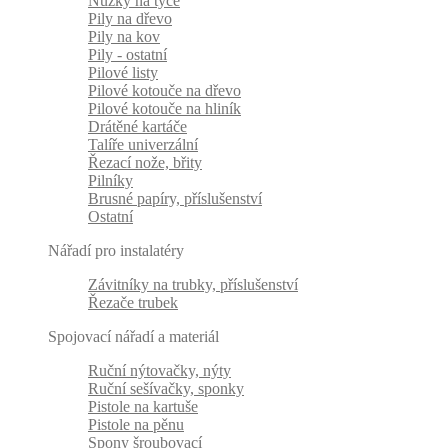
Nůžky na tyče
Pily na dřevo
Pily na kov
Pily - ostatní
Pilové listy
Pilové kotouče na dřevo
Pilové kotouče na hliník
Drátěné kartáče
Talíře univerzální
Řezací nože, břity
Pilníky
Brusné papíry, příslušenství
Ostatní
Nářadí pro instalatéry
Závitníky na trubky, příslušenství
Řezače trubek
Spojovací nářadí a materiál
Ruční nýtovačky, nýty
Ruční sešívačky, sponky
Pistole na kartuše
Pistole na pěnu
Spony šroubovací