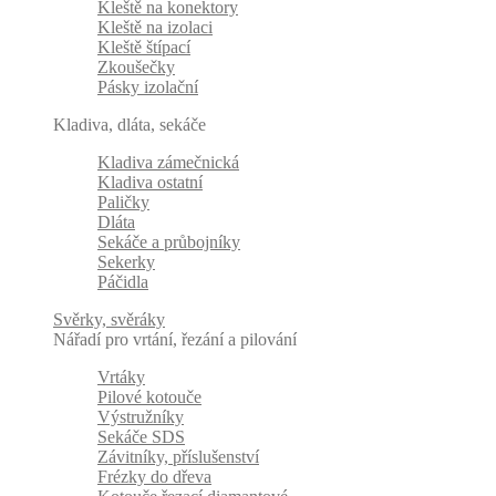
Kleště na konektory
Kleště na izolaci
Kleště štípací
Zkoušečky
Pásky izolační
Kladiva, dláta, sekáče
Kladiva zámečnická
Kladiva ostatní
Paličky
Dláta
Sekáče a průbojníky
Sekerky
Páčidla
Svěrky, svěráky
Nářadí pro vrtání, řezání a pilování
Vrtáky
Pilové kotouče
Výstružníky
Sekáče SDS
Závitníky, příslušenství
Frézky do dřeva