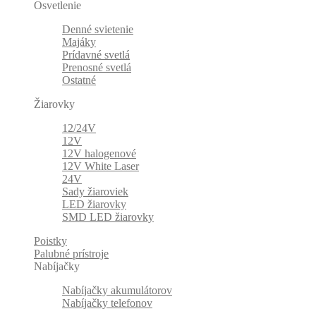
Osvetlenie
Denné svietenie
Majáky
Prídavné svetlá
Prenosné svetlá
Ostatné
Žiarovky
12/24V
12V
12V halogenové
12V White Laser
24V
Sady žiaroviek
LED žiarovky
SMD LED žiarovky
Poistky
Palubné prístroje
Nabíjačky
Nabíjačky akumulátorov
Nabíjačky telefonov