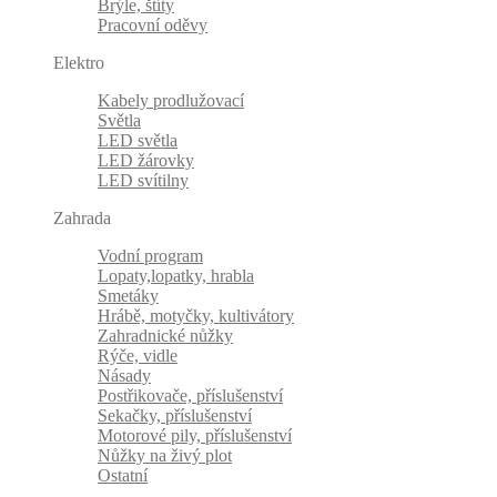
Brýle, štíty
Pracovní oděvy
Elektro
Kabely prodlužovací
Světla
LED světla
LED žárovky
LED svítilny
Zahrada
Vodní program
Lopaty,lopatky, hrabla
Smetáky
Hrábě, motyčky, kultivátory
Zahradnické nůžky
Rýče, vidle
Násady
Postřikovače, příslušenství
Sekačky, příslušenství
Motorové pily, příslušenství
Nůžky na živý plot
Ostatní