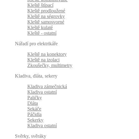
Kleště štípací
Kleště prodloužené
Kleště na ségrovky
Kleště samosvorné
Kleště kulaté
Kleště - ostatní
Nářadí pro elektrikáře
Kleště na konektory
Kleště na izolaci
Zkoušečky, multimetry
Kladiva, dláta, sekery
Kladiva zámečnická
Kladiva ostatní
Paličky
Dláta
Sekáče
Páčidla
Sekerky
Kladiva ostatní
Svěrky, svěráky