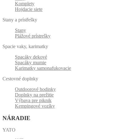
Komplety
Hojdacie siete
Stany a prístřešky
Stany
Plážové prístrešky
Spacie vaky, karimatky
Spacáky dekové
Spacáky mumie
Karimatky samonafukovacie
Cestovné doplnky
Outdoorové hodinky
Doplnky na prežitie
Výbava pre piknik
Kempingové vozíky
NÁRADIE
YATO