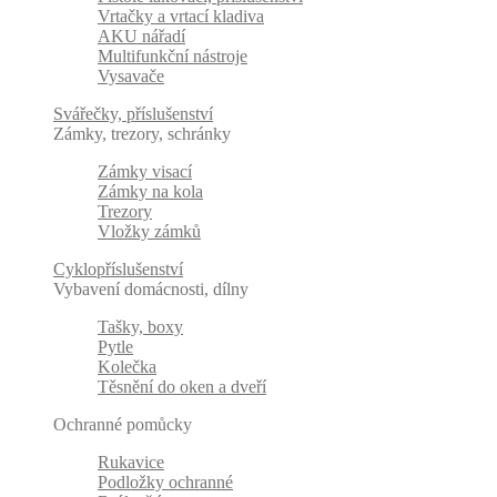
Vrtačky a vrtací kladiva
AKU nářadí
Multifunkční nástroje
Vysavače
Svářečky, příslušenství
Zámky, trezory, schránky
Zámky visací
Zámky na kola
Trezory
Vložky zámků
Cyklopříslušenství
Vybavení domácnosti, dílny
Tašky, boxy
Pytle
Kolečka
Těsnění do oken a dveří
Ochranné pomůcky
Rukavice
Podložky ochranné