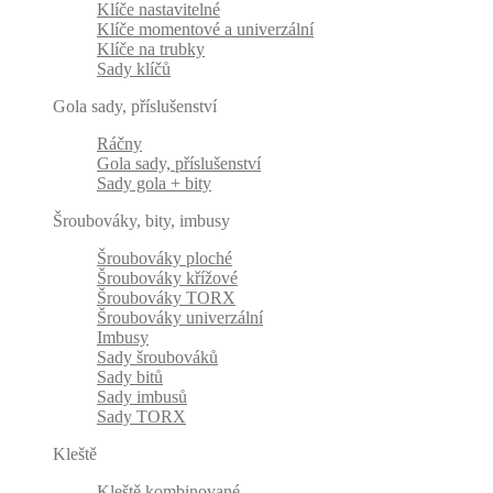
Klíče nastavitelné
Klíče momentové a univerzální
Klíče na trubky
Sady klíčů
Gola sady, příslušenství
Ráčny
Gola sady, příslušenství
Sady gola + bity
Šroubováky, bity, imbusy
Šroubováky ploché
Šroubováky křížové
Šroubováky TORX
Šroubováky univerzální
Imbusy
Sady šroubováků
Sady bitů
Sady imbusů
Sady TORX
Kleště
Kleště kombinované