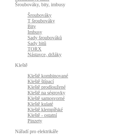
Šroubováky, bity, imbusy
Šroubováky
T šroubováky
Bity
Imbusy
Sady šroubováků
Sady bitů
TORX
Nástavce, držáky
Kleště
Kleště kombinované
Kleště štípací
Kleště prodloužené
Kleště na ségrovky
Kleště samosvorné
Kleště kulaté
Kleště klempířské
Kleště - ostatní
Pinzety
Nářadí pro elektrikáře