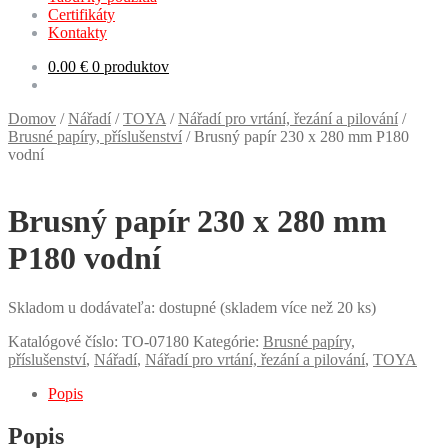
Certifikáty
Kontakty
0.00
€
0 produktov
Domov
/
Nářadí
/
TOYA
/
Nářadí pro vrtání, řezání a pilování
/
Brusné papíry, příslušenství
/
Brusný papír 230 x 280 mm P180
vodní
Brusný papír 230 x 280 mm
P180 vodní
Skladom u dodávateľa: dostupné (skladem více než 20 ks)
Katalógové číslo:
TO-07180
Kategórie:
Brusné papíry,
příslušenství
,
Nářadí
,
Nářadí pro vrtání, řezání a pilování
,
TOYA
Popis
Popis