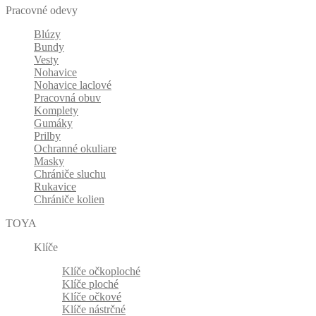
Pracovné odevy
Blúzy
Bundy
Vesty
Nohavice
Nohavice laclové
Pracovná obuv
Komplety
Gumáky
Prilby
Ochranné okuliare
Masky
Chrániče sluchu
Rukavice
Chrániče kolien
TOYA
Klíče
Klíče očkoploché
Klíče ploché
Klíče očkové
Klíče nástrčné