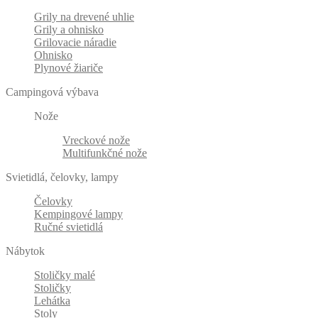
Grily na drevené uhlie
Grily a ohnisko
Grilovacie náradie
Ohnisko
Plynové žiariče
Campingová výbava
Nože
Vreckové nože
Multifunkčné nože
Svietidlá, čelovky, lampy
Čelovky
Kempingové lampy
Ručné svietidlá
Nábytok
Stoličky malé
Stoličky
Lehátka
Stoly