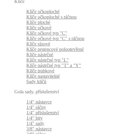
Klíče
Klíče očkoploché
Klíče očkoploché s ráčnou
Klíče ploché
Klíče očkové
Klíče očkové typ "C"
Klíče očkové typ "C" s ráčnou
Klíče rázové
Klíče prstencové polootevřené
Klíče nástrčné
Klíče nástrčné typ "L"
Klíče nástrčné typ "T" a "Y"
Klíče trubkové
Klíče nastavitelné
Sady klíčů
Gola sady, příslušenství
1/4" nástavce
1/4" ráčny
1/4" příslušenství
1/4" bity
1/4" sady
3/8" nástavce