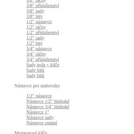
3/8" ráčny
3/8" příslušenství
3/8" sady
3/8" bity
1/2" nástavce
1/2" ráčny
1/2" příslušenství
1/2" sady
1/2" bity
3/4" nástavce
3/4" ráčny
3/4" příslušenství
Sady gola + klíče
Sady bitů
Sady bitů
Nástavce pro utahováky
1/2" nástavce
Nástavce 1/2" hluboké
Nástavce 3/4" hluboké
Nástavce 1"
Nástavce sady
Nástavce ostatní
Momentové klíče