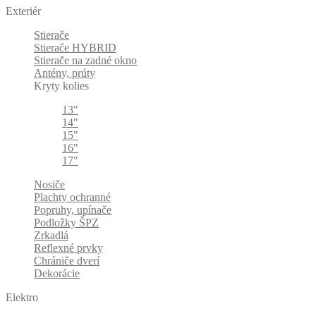
Exteriér
Stierače
Stierače HYBRID
Stierače na zadné okno
Antény, prúty
Kryty kolies
13"
14"
15"
16"
17"
Nosiče
Plachty ochranné
Popruhy, upínače
Podložky ŠPZ
Zrkadlá
Reflexné prvky
Chrániče dverí
Dekorácie
Elektro