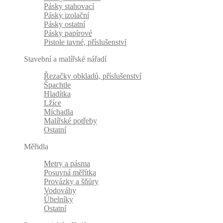
Pásky stahovací
Pásky izolační
Pásky ostatní
Pásky papírové
Pistole tavné, příslušenství
Stavební a malířské nářadí
Řezačky obkladů, příslušenství
Špachtle
Hladítka
Lžíce
Míchadla
Malířské potřeby
Ostatní
Měřidla
Metry a pásma
Posuvná měřítka
Provázky a šňůry
Vodováhy
Úhelníky
Ostatní