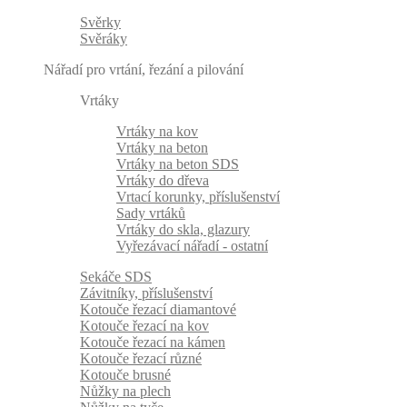
Svěrky
Svěráky
Nářadí pro vrtání, řezání a pilování
Vrtáky
Vrtáky na kov
Vrtáky na beton
Vrtáky na beton SDS
Vrtáky do dřeva
Vrtací korunky, příslušenství
Sady vrtáků
Vrtáky do skla, glazury
Vyřezávací nářadí - ostatní
Sekáče SDS
Závitníky, příslušenství
Kotouče řezací diamantové
Kotouče řezací na kov
Kotouče řezací na kámen
Kotouče řezací různé
Kotouče brusné
Nůžky na plech