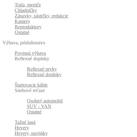
Trafa, meniče
Chladničky
Zásuvky, zástrčky, redukcie
Kamery
Reproduktory
Ostatné
Výbava, príslušenstvo
Povinná výbava
Reflexné doplnky
Reflexné prvky
Reflexné doplnky
Štartovacie káble
Snehové reťaze
Osobný automobil
SUV - VAN
Ostatné
Tažné laná
Hevery
Hevery, navijáky