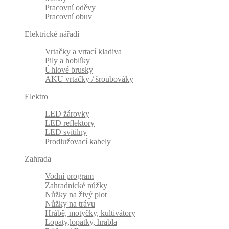
Pracovní oděvy
Pracovní obuv
Elektrické nářadí
Vrtačky a vrtací kladiva
Pily a hoblíky
Úhlové brusky
AKU vrtačky / šroubováky
Elektro
LED žárovky
LED reflektory
LED svítilny
Prodlužovací kabely
Zahrada
Vodní program
Zahradnické nůžky
Nůžky na živý plot
Nůžky na trávu
Hrábě, motyčky, kultivátory
Lopaty,lopatky, hrabla