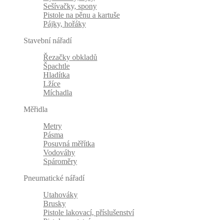
Sešívačky, spony
Pistole na pěnu a kartuše
Pájky, hořáky
Stavební nářadí
Řezačky obkladů
Špachtle
Hladítka
Lžíce
Míchadla
Měřidla
Metry
Pásma
Posuvná měřítka
Vodováhy
Spároměry
Pneumatické nářadí
Utahováky
Brusky
Pistole lakovací, příslušenství