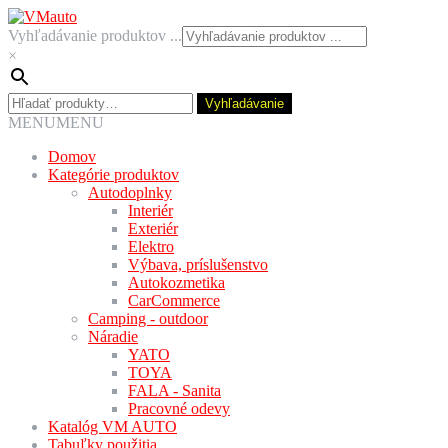
Preskočiť
Preskočiť
na
na
Vyhľadávanie produktov ...
navigáciu
obsah
×
Hľadať:
Vyhľadávanie
MENU
MENU
Domov
Kategórie produktov
Autodoplnky
Interiér
Exteriér
Elektro
Výbava, príslušenstvo
Autokozmetika
CarCommerce
Camping - outdoor
Náradie
YATO
TOYA
FALA - Sanita
Pracovné odevy
Katalóg VM AUTO
Tabuľky použitia