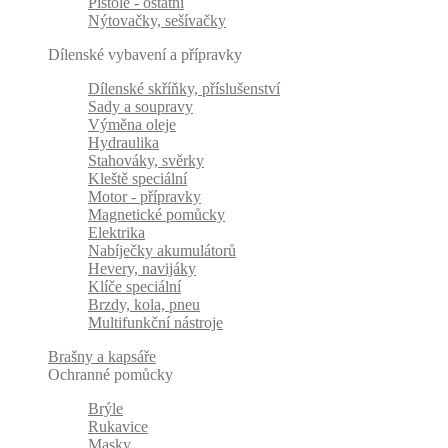
Pistole - ostatní
Nýtovačky, sešívačky
Dílenské vybavení a přípravky
Dílenské skříňky, příslušenství
Sady a soupravy
Výměna oleje
Hydraulika
Stahováky, svěrky
Kleště speciální
Motor - přípravky
Magnetické pomůcky
Elektrika
Nabíječky akumulátorů
Hevery, navijáky
Klíče speciální
Brzdy, kola, pneu
Multifunkční nástroje
Brašny a kapsáře
Ochranné pomůcky
Brýle
Rukavice
Masky