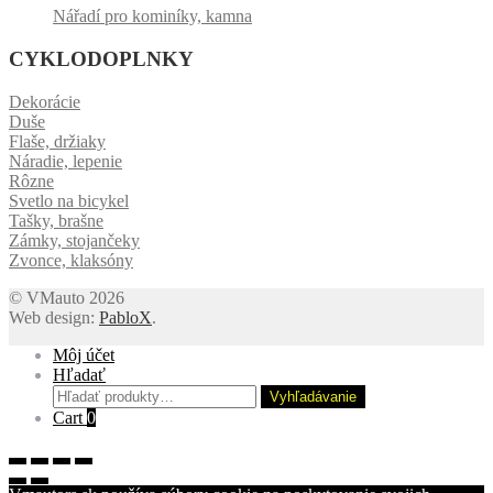
Nářadí pro kominíky, kamna
CYKLODOPLNKY
Dekorácie
Duše
Flaše, držiaky
Náradie, lepenie
Rôzne
Svetlo na bicykel
Tašky, brašne
Zámky, stojančeky
Zvonce, klaksóny
© VMauto 2026
Web design:
PabloX
.
Môj účet
Hľadať
Hľadať:
Vyhľadávanie
Cart
0