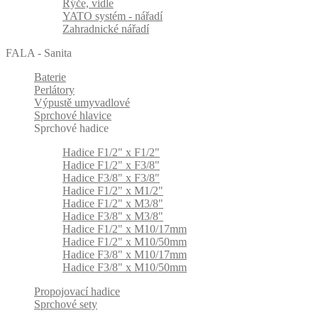
Rýče, vidle
YATO systém - nářadí
Zahradnické nářadí
FALA - Sanita
Baterie
Perlátory
Výpustě umyvadlové
Sprchové hlavice
Sprchové hadice
Hadice F1/2" x F1/2"
Hadice F1/2" x F3/8"
Hadice F3/8" x F3/8"
Hadice F1/2" x M1/2"
Hadice F1/2" x M3/8"
Hadice F3/8" x M3/8"
Hadice F1/2" x M10/17mm
Hadice F1/2" x M10/50mm
Hadice F3/8" x M10/17mm
Hadice F3/8" x M10/50mm
Propojovací hadice
Sprchové sety