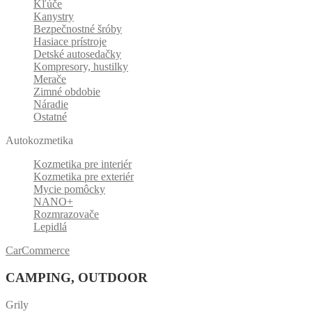
Kľúče
Kanystry
Bezpečnostné šróby
Hasiace prístroje
Detské autosedačky
Kompresory, hustilky
Merače
Zimné obdobie
Náradie
Ostatné
Autokozmetika
Kozmetika pre interiér
Kozmetika pre exteriér
Mycie pomôcky
NANO+
Rozmrazovače
Lepidlá
CarCommerce
CAMPING, OUTDOOR
Grily