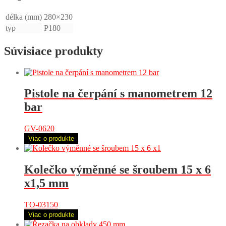
délka (mm)
280×230
typ
P180
Súvisiace produkty
Pistole na čerpání s manometrem 12
bar
GV-0620
Viac o produkte
Kolečko výměnné se šroubem 15 x 6
x1,5 mm
TO-03150
Viac o produkte