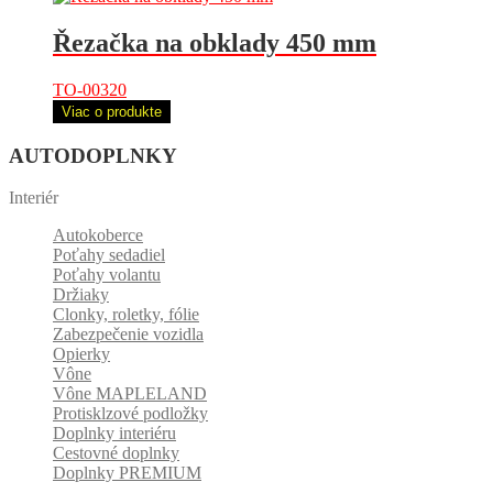
Řezačka na obklady 450 mm
TO-00320
Viac o produkte
AUTODOPLNKY
Interiér
Autokoberce
Poťahy sedadiel
Poťahy volantu
Držiaky
Clonky, roletky, fólie
Zabezpečenie vozidla
Opierky
Vône
Vône MAPLELAND
Protisklzové podložky
Doplnky interiéru
Cestovné doplnky
Doplnky PREMIUM