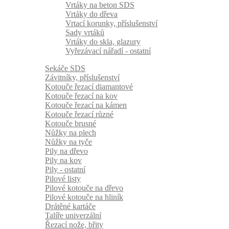
Vrtáky na beton SDS
Vrtáky do dřeva
Vrtací korunky, příslušenství
Sady vrtáků
Vrtáky do skla, glazury
Vyřezávací nářadí - ostatní
Sekáče SDS
Závitníky, příslušenství
Kotouče řezací diamantové
Kotouče řezací na kov
Kotouče řezací na kámen
Kotouče řezací různé
Kotouče brusné
Nůžky na plech
Nůžky na tyče
Pily na dřevo
Pily na kov
Pily - ostatní
Pilové listy
Pilové kotouče na dřevo
Pilové kotouče na hliník
Drátěné kartáče
Talíře univerzální
Řezací nože, břity