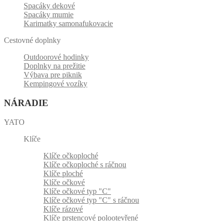
Spacáky dekové
Spacáky mumie
Karimatky samonafukovacie
Cestovné doplnky
Outdoorové hodinky
Doplnky na prežitie
Výbava pre piknik
Kempingové vozíky
NÁRADIE
YATO
Klíče
Klíče očkoploché
Klíče očkoploché s ráčnou
Klíče ploché
Klíče očkové
Klíče očkové typ "C"
Klíče očkové typ "C" s ráčnou
Klíče rázové
Klíče prstencové polootevřené