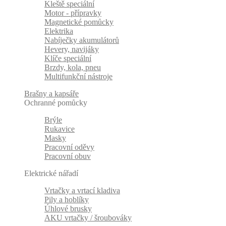
Kleště speciální
Motor - přípravky
Magnetické pomůcky
Elektrika
Nabíječky akumulátorů
Hevery, navijáky
Klíče speciální
Brzdy, kola, pneu
Multifunkční nástroje
Brašny a kapsáře
Ochranné pomůcky
Brýle
Rukavice
Masky
Pracovní oděvy
Pracovní obuv
Elektrické nářadí
Vrtačky a vrtací kladiva
Pily a hoblíky
Úhlové brusky
AKU vrtačky / šroubováky