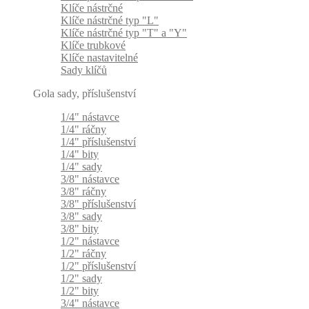
Klíče nástrčné
Klíče nástrčné typ "L"
Klíče nástrčné typ "T" a "Y"
Klíče trubkové
Klíče nastavitelné
Sady klíčů
Gola sady, příslušenství
1/4" nástavce
1/4" ráčny
1/4" příslušenství
1/4" bity
1/4" sady
3/8" nástavce
3/8" ráčny
3/8" příslušenství
3/8" sady
3/8" bity
1/2" nástavce
1/2" ráčny
1/2" příslušenství
1/2" sady
1/2" bity
3/4" nástavce