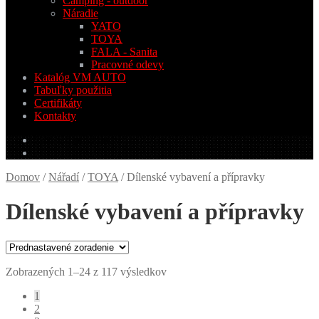
Camping - outdoor
Náradie
YATO
TOYA
FALA - Sanita
Pracovné odevy
Katalóg VM AUTO
Tabuľky použitia
Certifikáty
Kontakty
0.00
€
0 produktov
Domov
/
Nářadí
/
TOYA
/
Dílenské vybavení a přípravky
Dílenské vybavení a přípravky
Zobrazených 1–24 z 117 výsledkov
1
2