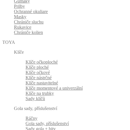
Gumáky
Prilby
Ochranné okuliare
Masky
Chrániče sluchu
Rukavice
Chrániče kolien
TOYA
Klíče
Klíče očkoploché
Klíče ploché
Klíče očkové
Klíče nástrčné
Klíče nastavitelné
Klíče momentové a univerzální
Klíče na trubky
Sady klíčů
Gola sady, příslušenství
Ráčny
Gola sady, příslušenství
Sady gola + bity