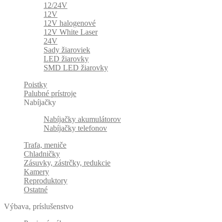
12/24V
12V
12V halogenové
12V White Laser
24V
Sady žiaroviek
LED žiarovky
SMD LED žiarovky
Poistky
Palubné prístroje
Nabíjačky
Nabíjačky akumulátorov
Nabíjačky telefonov
Trafa, meniče
Chladničky
Zásuvky, zástrčky, redukcie
Kamery
Reproduktory
Ostatné
Výbava, príslušenstvo