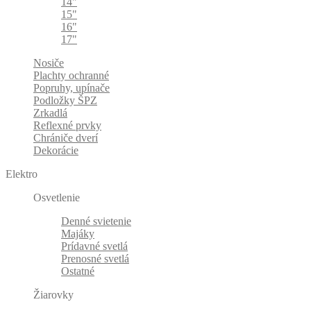
14"
15"
16"
17"
Nosiče
Plachty ochranné
Popruhy, upínače
Podložky ŠPZ
Zrkadlá
Reflexné prvky
Chrániče dverí
Dekorácie
Elektro
Osvetlenie
Denné svietenie
Majáky
Prídavné svetlá
Prenosné svetlá
Ostatné
Žiarovky