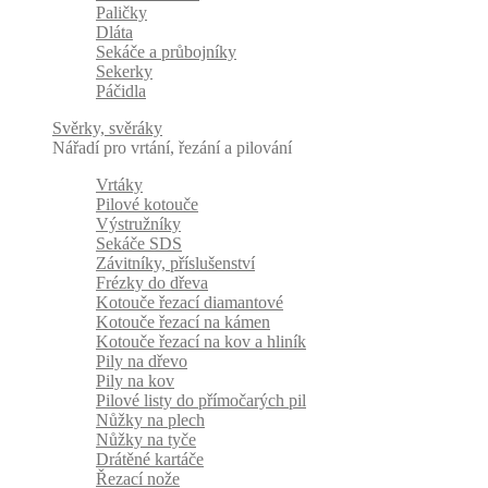
Paličky
Dláta
Sekáče a průbojníky
Sekerky
Páčidla
Svěrky, svěráky
Nářadí pro vrtání, řezání a pilování
Vrtáky
Pilové kotouče
Výstružníky
Sekáče SDS
Závitníky, příslušenství
Frézky do dřeva
Kotouče řezací diamantové
Kotouče řezací na kámen
Kotouče řezací na kov a hliník
Pily na dřevo
Pily na kov
Pilové listy do přímočarých pil
Nůžky na plech
Nůžky na tyče
Drátěné kartáče
Řezací nože