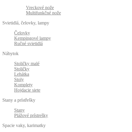
Vreckové nože
Multifunkčné nože
Svietidlá, čelovky, lampy
Čelovky
Kempingové lampy
Ručné svietidlá
Nábytok
Stoličky malé
Stoličky
Lehátka
Stoly
Komplety
Hojdacie siete
Stany a prístřešky
Stany
Plážové prístrešky
Spacie vaky, karimatky