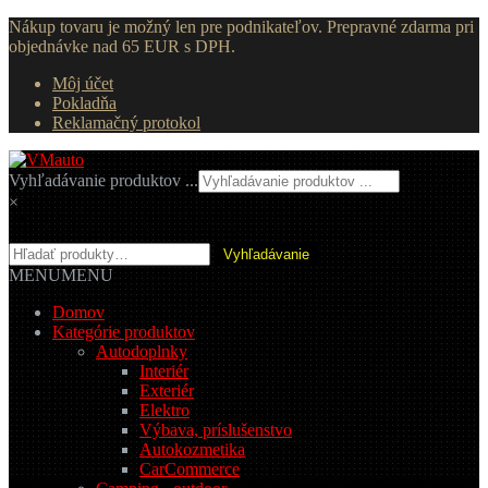
Nákup tovaru je možný len pre podnikateľov. Prepravné zdarma pri
objednávke nad 65 EUR s DPH.
Môj účet
Pokladňa
Reklamačný protokol
Preskočiť
Preskočiť
na
na
Vyhľadávanie produktov ...
navigáciu
obsah
×
Hľadať:
Vyhľadávanie
MENU
MENU
Domov
Kategórie produktov
Autodoplnky
Interiér
Exteriér
Elektro
Výbava, príslušenstvo
Autokozmetika
CarCommerce