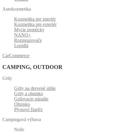
Autokozmetika
Kozmetika pre interiér
Kozmetika pre exteriér
Mycie pomôcky
NANO+
Rozmrazovače
Lepidlá
CarCommerce
CAMPING, OUTDOOR
Grily
Grily na drevené uhlie
Grily a ohnisko
Grilovacie náradie
Ohnisko
Plynové žiariče
Campingová výbava
Nože