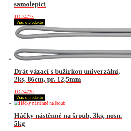
samolepící
TO-74773
Viac o produkte
Drát vázací s bužírkou univerzální,
2ks, 86cm, pr. 12,5mm
TO-74720
Viac o produkte
Háčky nástěnné na šroub, 3ks, nosn.
5kg