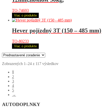
TO-74693
Viac o produkte
Hever pojízdný 3T (150 – 485 mm)
TO-80233
Viac o produkte
Zobrazených 1–24 z 117 výsledkov
1
2
3
4
5
→
AUTODOPLNKY