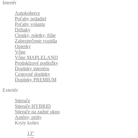
Interiér
Autokoberce
Poťahy sedadiel
Poťahy volantu
Držiaky
Clonky, roletky, fólie
Zabezpečenie vozidla
Opierky
Vône
Vône MAPLELAND
Protisklzové podložky
Doplnky interiéru
Cestovné doplnky
Doplnky PREMIUM
Exteriér
Stierače
Stierače HYBRID
Stierače na zadné okno
Antény, prúty
Kryty kolies
13"