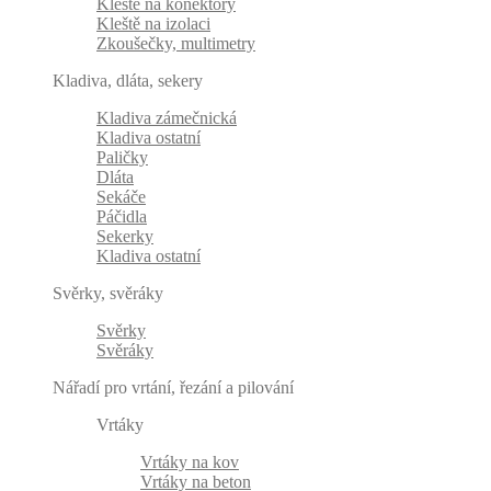
Kleště na konektory
Kleště na izolaci
Zkoušečky, multimetry
Kladiva, dláta, sekery
Kladiva zámečnická
Kladiva ostatní
Paličky
Dláta
Sekáče
Páčidla
Sekerky
Kladiva ostatní
Svěrky, svěráky
Svěrky
Svěráky
Nářadí pro vrtání, řezání a pilování
Vrtáky
Vrtáky na kov
Vrtáky na beton