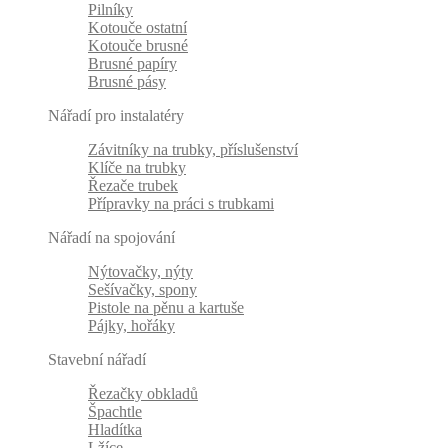
Pilníky
Kotouče ostatní
Kotouče brusné
Brusné papíry
Brusné pásy
Nářadí pro instalatéry
Závitníky na trubky, příslušenství
Klíče na trubky
Řezače trubek
Přípravky na práci s trubkami
Nářadí na spojování
Nýtovačky, nýty
Sešívačky, spony
Pistole na pěnu a kartuše
Pájky, hořáky
Stavební nářadí
Řezačky obkladů
Špachtle
Hladítka
Lžíce