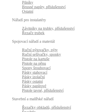
Pilníky
Brusné papíry, příslušenství
Ostatní
Nářadí pro instalatéry
Závitníky na trubky, příslušenství
Řezače trubek
Spojovací nářadí a materiál
Ruční nýtovačky, nýty
Ruční sešívačky, sponky
Pistole na kartuše
Pistole na pěnu
Spony šroubovací
Pásky stahovací
Pásky izolační
Pásky ostatní
Pásky papírové
Pistole tavné, příslušenství
Stavební a malířské nářadí
Řezačky obkladů, příslušenství
Špachtle