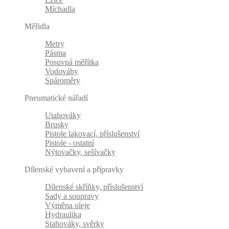
Míchadla
Měřidla
Metry
Pásma
Posuvná měřítka
Vodováhy
Spároměry
Pneumatické nářadí
Utahováky
Brusky
Pistole lakovací, příslušenství
Pistole - ostatní
Nýtovačky, sešívačky
Dílenské vybavení a přípravky
Dílenské skříňky, příslušenství
Sady a soupravy
Výměna oleje
Hydraulika
Stahováky, svěrky