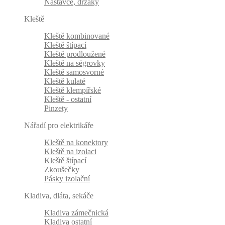
Nástavce, držáky
Kleště
Kleště kombinované
Kleště štípací
Kleště prodloužené
Kleště na ségrovky
Kleště samosvorné
Kleště kulaté
Kleště klempířské
Kleště - ostatní
Pinzety
Nářadí pro elektrikáře
Kleště na konektory
Kleště na izolaci
Kleště štípací
Zkoušečky
Pásky izolační
Kladiva, dláta, sekáče
Kladiva zámečnická
Kladiva ostatní