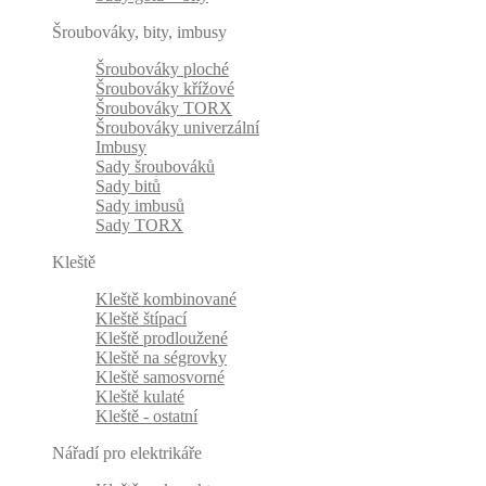
Šroubováky, bity, imbusy
Šroubováky ploché
Šroubováky křížové
Šroubováky TORX
Šroubováky univerzální
Imbusy
Sady šroubováků
Sady bitů
Sady imbusů
Sady TORX
Kleště
Kleště kombinované
Kleště štípací
Kleště prodloužené
Kleště na ségrovky
Kleště samosvorné
Kleště kulaté
Kleště - ostatní
Nářadí pro elektrikáře