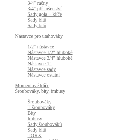
3/4" ráčny
3/4" příslušenství
Sady gola + klíče
Sady bitů
Sady bitů
Nástavce pro utahováky
1/2" nástavce
Nástavce 1/2" hluboké
Nástavce 3/4" hluboké
Nástavce 1"
Nástavce sady
Nástavce ostatní
Momentové klíče
Šroubováky, bity, imbusy
Šroubováky
T šroubováky
Bity
Imbusy
Sady šroubováků
Sady bitů
TORX