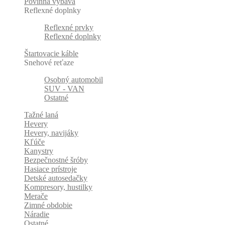
Povinná výbava
Reflexné doplnky
Reflexné prvky
Reflexné doplnky
Štartovacie káble
Snehové reťaze
Osobný automobil
SUV - VAN
Ostatné
Tažné laná
Hevery
Hevery, navijáky
Kľúče
Kanystry
Bezpečnostné šróby
Hasiace prístroje
Detské autosedačky
Kompresory, hustilky
Merače
Zimné obdobie
Náradie
Ostatné