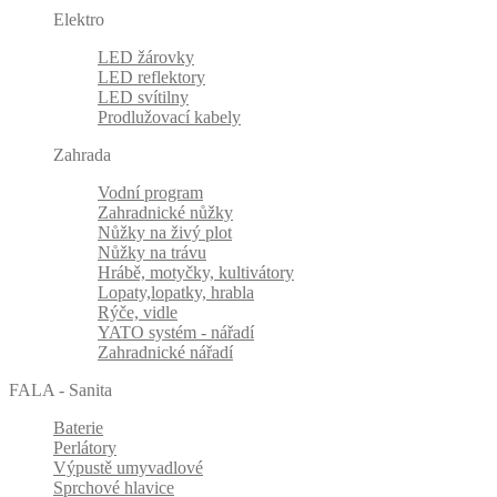
Elektro
LED žárovky
LED reflektory
LED svítilny
Prodlužovací kabely
Zahrada
Vodní program
Zahradnické nůžky
Nůžky na živý plot
Nůžky na trávu
Hrábě, motyčky, kultivátory
Lopaty,lopatky, hrabla
Rýče, vidle
YATO systém - nářadí
Zahradnické nářadí
FALA - Sanita
Baterie
Perlátory
Výpustě umyvadlové
Sprchové hlavice