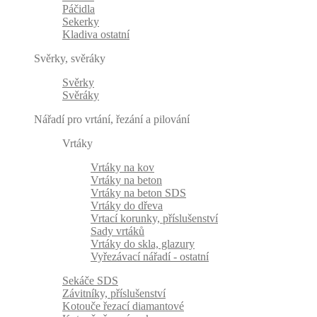
Páčidla
Sekerky
Kladiva ostatní
Svěrky, svěráky
Svěrky
Svěráky
Nářadí pro vrtání, řezání a pilování
Vrtáky
Vrtáky na kov
Vrtáky na beton
Vrtáky na beton SDS
Vrtáky do dřeva
Vrtací korunky, příslušenství
Sady vrtáků
Vrtáky do skla, glazury
Vyřezávací nářadí - ostatní
Sekáče SDS
Závitníky, příslušenství
Kotouče řezací diamantové