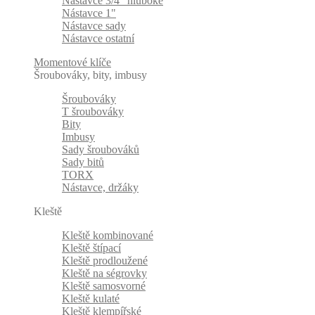
Nástavce 3/4" hluboké
Nástavce 1"
Nástavce sady
Nástavce ostatní
Momentové klíče
Šroubováky, bity, imbusy
Šroubováky
T šroubováky
Bity
Imbusy
Sady šroubováků
Sady bitů
TORX
Nástavce, držáky
Kleště
Kleště kombinované
Kleště štípací
Kleště prodloužené
Kleště na ségrovky
Kleště samosvorné
Kleště kulaté
Kleště klempířské