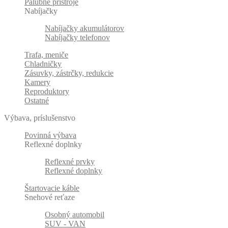
Palubné prístroje
Nabíjačky
Nabíjačky akumulátorov
Nabíjačky telefonov
Trafa, meniče
Chladničky
Zásuvky, zástrčky, redukcie
Kamery
Reproduktory
Ostatné
Výbava, príslušenstvo
Povinná výbava
Reflexné doplnky
Reflexné prvky
Reflexné doplnky
Štartovacie káble
Snehové reťaze
Osobný automobil
SUV - VAN