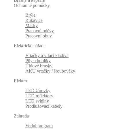
Brašny a kapsáře
Ochranné pomůcky
Brýle
Rukavice
Masky
Pracovní oděvy
Pracovní obuv
Elektrické nářadí
Vrtačky a vrtací kladiva
Pily a hoblíky
Úhlové brusky
AKU vrtačky / šroubováky
Elektro
LED žárovky
LED reflektory
LED svítilny
Prodlužovací kabely
Zahrada
Vodní program