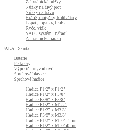
Zahradnické nůžky
Nůžky na živý plot
Nůžky na trávu
Hrábě, motyčky, kultivátory
Lopaty,lopatky, hrabla
Rýče, vidle
YATO systém - nářadí
Zahradnické nářadí
FALA - Sanita
Baterie
Perlátory
Výpustě umyvadlové
Sprchové hlavice
Sprchové hadice
Hadice F1/2" x F1/2"
Hadice F1/2" x F3/8"
Hadice F3/8" x F3/8"
Hadice F1/2" x M1/2"
Hadice F1/2" x M3/8"
Hadice F3/8" x M3/8"
Hadice F1/2" x M10/17mm
Hadice F1/2" x M10/50mm