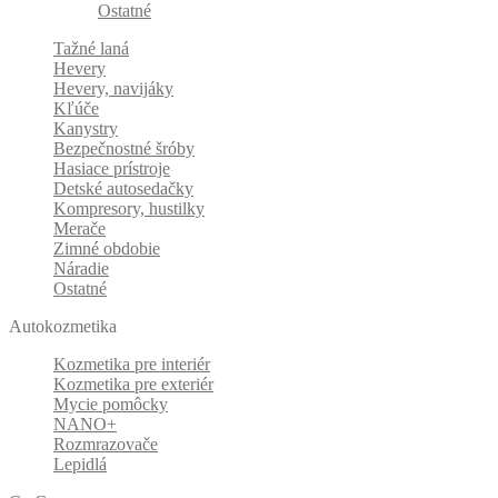
Ostatné
Tažné laná
Hevery
Hevery, navijáky
Kľúče
Kanystry
Bezpečnostné šróby
Hasiace prístroje
Detské autosedačky
Kompresory, hustilky
Merače
Zimné obdobie
Náradie
Ostatné
Autokozmetika
Kozmetika pre interiér
Kozmetika pre exteriér
Mycie pomôcky
NANO+
Rozmrazovače
Lepidlá