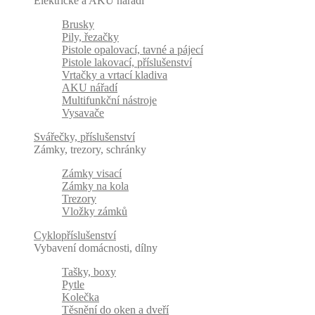
Elektrické a AKU nářadí
Brusky
Pily, řezačky
Pistole opalovací, tavné a pájecí
Pistole lakovací, příslušenství
Vrtačky a vrtací kladiva
AKU nářadí
Multifunkční nástroje
Vysavače
Svářečky, příslušenství
Zámky, trezory, schránky
Zámky visací
Zámky na kola
Trezory
Vložky zámků
Cyklopříslušenství
Vybavení domácnosti, dílny
Tašky, boxy
Pytle
Kolečka
Těsnění do oken a dveří