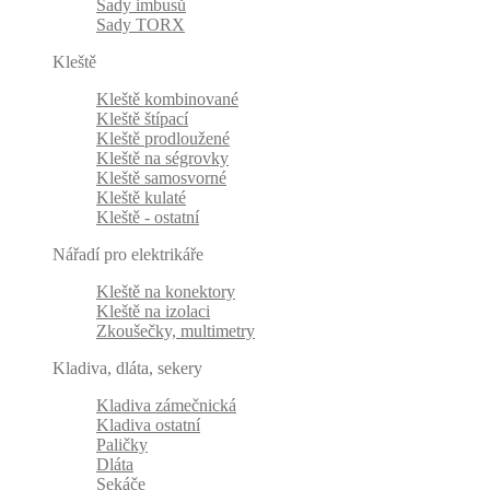
Sady imbusů
Sady TORX
Kleště
Kleště kombinované
Kleště štípací
Kleště prodloužené
Kleště na ségrovky
Kleště samosvorné
Kleště kulaté
Kleště - ostatní
Nářadí pro elektrikáře
Kleště na konektory
Kleště na izolaci
Zkoušečky, multimetry
Kladiva, dláta, sekery
Kladiva zámečnická
Kladiva ostatní
Paličky
Dláta
Sekáče