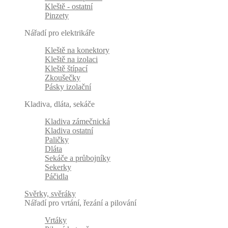
Kleště - ostatní
Pinzety
Nářadí pro elektrikáře
Kleště na konektory
Kleště na izolaci
Kleště štípací
Zkoušečky
Pásky izolační
Kladiva, dláta, sekáče
Kladiva zámečnická
Kladiva ostatní
Paličky
Dláta
Sekáče a průbojníky
Sekerky
Páčidla
Svěrky, svěráky
Nářadí pro vrtání, řezání a pilování
Vrtáky