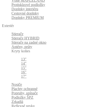
Vône MAPLELAND
Protisklzové podložky
Doplnky interiéru
Cestovné doplnky
Doplnky PREMIUM
Exteriér
Stierače
Stierače HYBRID
Stierače na zadné okno
Antény, prúty
Kryty kolies
13"
14"
15"
16"
17"
Nosiče
Plachty ochranné
Popruhy, upínače
Podložky ŠPZ
Zrkadlá
Reflexné prvky