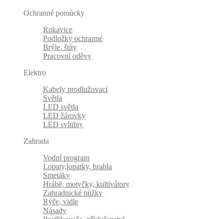
Ochranné pomůcky
Rukavice
Podložky ochranné
Brýle, štíty
Pracovní oděvy
Elektro
Kabely prodlužovací
Světla
LED světla
LED žárovky
LED svítilny
Zahrada
Vodní program
Lopaty,lopatky, hrabla
Smetáky
Hrábě, motyčky, kultivátory
Zahradnické nůžky
Rýče, vidle
Násady