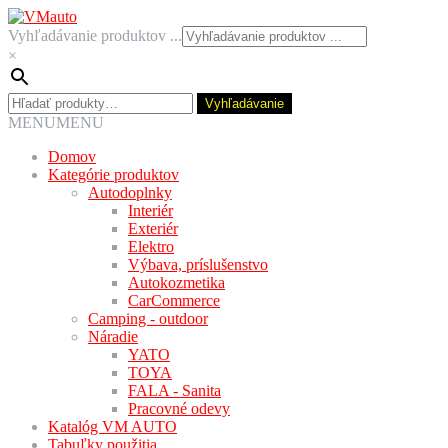
Preskočiť
Preskočiť
na
na
Vyhľadávanie produktov ...
navigáciu
obsah
×
Hľadať:
Vyhľadávanie
MENU
MENU
Domov
Kategórie produktov
Autodoplnky
Interiér
Exteriér
Elektro
Výbava, príslušenstvo
Autokozmetika
CarCommerce
Camping - outdoor
Náradie
YATO
TOYA
FALA - Sanita
Pracovné odevy
Katalóg VM AUTO
Tabuľky použitia