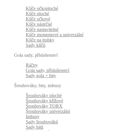
Klíče očkoploché
Klíče ploché
Klíče očkové
Klíče nástrčné
Klíče nastavitelné
Klíče momentové a univerzální
Klíče na trubky
Sady klíčů
Gola sady, příslušenství
Ráčny
Gola sady, příslušenství
Sady gola + bity
Šroubováky, bity, imbusy
Šroubováky ploché
Šroubováky křížové
Šroubováky TORX
Šroubováky univerzální
Imbusy
Sady šroubováků
Sady bitů