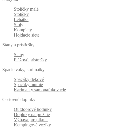
Stoličky malé
Stoličky
Lehátka
Stoly
Komplety
Hojdacie siete
Stany a prístřešky
Stany
Plážové prístrešky
Spacie vaky, karimatky
Spacáky dekové
Spacáky mumie
Karimatky samonafukovacie
Cestovné doplnky
Outdoorové hodinky
Doplnky na prežitie
Výbava pre piknik
Kempingové vozíky