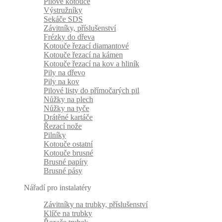
Pilové kotouče
Výstružníky
Sekáče SDS
Závitníky, příslušenství
Frézky do dřeva
Kotouče řezací diamantové
Kotouče řezací na kámen
Kotouče řezací na kov a hliník
Pily na dřevo
Pily na kov
Pilové listy do přímočarých pil
Nůžky na plech
Nůžky na tyče
Drátěné kartáče
Řezací nože
Pilníky
Kotouče ostatní
Kotouče brusné
Brusné papíry
Brusné pásy
Nářadí pro instalatéry
Závitníky na trubky, příslušenství
Klíče na trubky