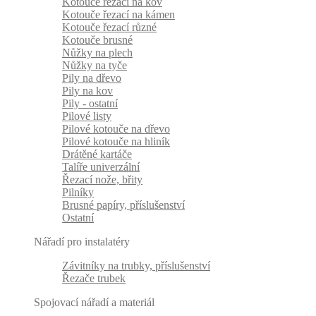
Kotouče řezací na kov
Kotouče řezací na kámen
Kotouče řezací různé
Kotouče brusné
Nůžky na plech
Nůžky na tyče
Pily na dřevo
Pily na kov
Pily - ostatní
Pilové listy
Pilové kotouče na dřevo
Pilové kotouče na hliník
Drátěné kartáče
Talíře univerzální
Řezací nože, břity
Pilníky
Brusné papíry, příslušenství
Ostatní
Nářadí pro instalatéry
Závitníky na trubky, příslušenství
Řezače trubek
Spojovací nářadí a materiál