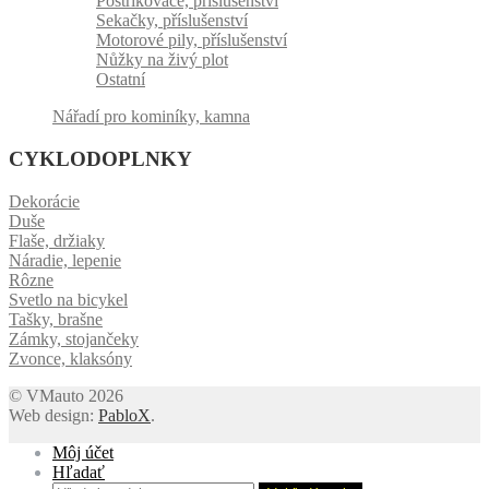
Postřikovače, příslušenství
Sekačky, příslušenství
Motorové pily, příslušenství
Nůžky na živý plot
Ostatní
Nářadí pro kominíky, kamna
CYKLODOPLNKY
Dekorácie
Duše
Flaše, držiaky
Náradie, lepenie
Rôzne
Svetlo na bicykel
Tašky, brašne
Zámky, stojančeky
Zvonce, klaksóny
© VMauto 2026
Web design:
PabloX
.
Môj účet
Hľadať