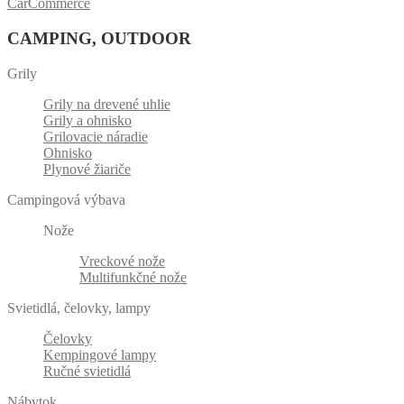
CarCommerce
CAMPING, OUTDOOR
Grily
Grily na drevené uhlie
Grily a ohnisko
Grilovacie náradie
Ohnisko
Plynové žiariče
Campingová výbava
Nože
Vreckové nože
Multifunkčné nože
Svietidlá, čelovky, lampy
Čelovky
Kempingové lampy
Ručné svietidlá
Nábytok