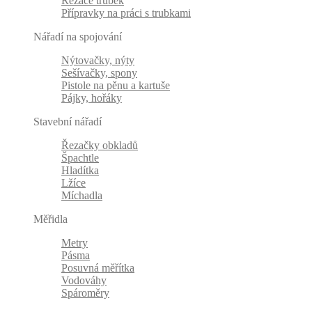
Řezače trubek
Přípravky na práci s trubkami
Nářadí na spojování
Nýtovačky, nýty
Sešívačky, spony
Pistole na pěnu a kartuše
Pájky, hořáky
Stavební nářadí
Řezačky obkladů
Špachtle
Hladítka
Lžíce
Míchadla
Měřidla
Metry
Pásma
Posuvná měřítka
Vodováhy
Spároměry