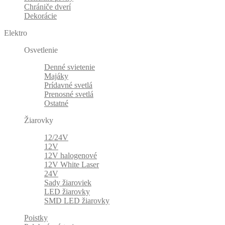
Chrániče dverí
Dekorácie
Elektro
Osvetlenie
Denné svietenie
Majáky
Prídavné svetlá
Prenosné svetlá
Ostatné
Žiarovky
12/24V
12V
12V halogenové
12V White Laser
24V
Sady žiaroviek
LED žiarovky
SMD LED žiarovky
Poistky