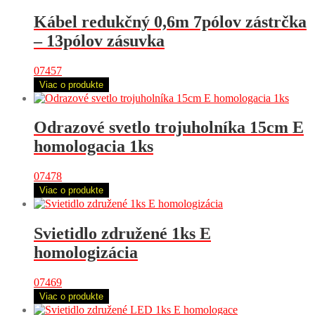
Kábel redukčný 0,6m 7pólov zástrčka
– 13pólov zásuvka
07457
Viac o produkte
Odrazové svetlo trojuholníka 15cm E
homologacia 1ks
07478
Viac o produkte
Svietidlo združené 1ks E
homologizácia
07469
Viac o produkte