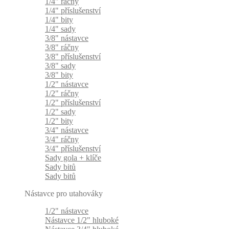
1/4" ráčny
1/4" příslušenství
1/4" bity
1/4" sady
3/8" nástavce
3/8" ráčny
3/8" příslušenství
3/8" sady
3/8" bity
1/2" nástavce
1/2" ráčny
1/2" příslušenství
1/2" sady
1/2" bity
3/4" nástavce
3/4" ráčny
3/4" příslušenství
Sady gola + klíče
Sady bitů
Sady bitů
Nástavce pro utahováky
1/2" nástavce
Nástavce 1/2" hluboké