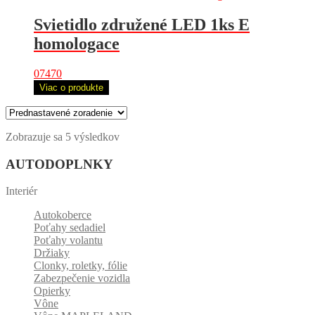
Svietidlo združené LED 1ks E
homologace
07470
Viac o produkte
Zobrazuje sa 5 výsledkov
AUTODOPLNKY
Interiér
Autokoberce
Poťahy sedadiel
Poťahy volantu
Držiaky
Clonky, roletky, fólie
Zabezpečenie vozidla
Opierky
Vône