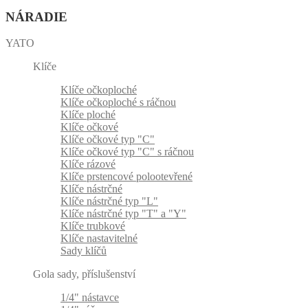
NÁRADIE
YATO
Klíče
Klíče očkoploché
Klíče očkoploché s ráčnou
Klíče ploché
Klíče očkové
Klíče očkové typ "C"
Klíče očkové typ "C" s ráčnou
Klíče rázové
Klíče prstencové polootevřené
Klíče nástrčné
Klíče nástrčné typ "L"
Klíče nástrčné typ "T" a "Y"
Klíče trubkové
Klíče nastavitelné
Sady klíčů
Gola sady, příslušenství
1/4" nástavce