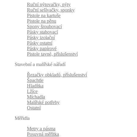
Ruční nýtovačky, nýty
Ruční sešívačky, sponky
Pistole na kartuše
Pistole na pěnu
Spony šroubovací
Pásky stahovací
Pásky izolační
Pásky ostatní
Pásky papírové
Pistole tavné, příslušenství
Stavební a malířské nářadí
Řezačky obkladů, příslušenství
Špachtle
Hladítka
Lžíce
Míchadla
Malířské potřeby
Ostatní
Měřidla
Metry a pásma
Posuvná měřítka