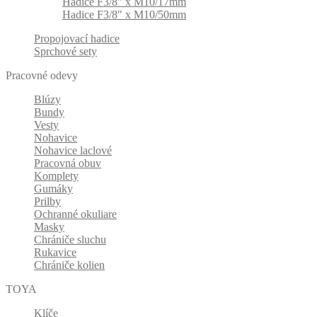
Hadice F3/8" x M10/17mm
Hadice F3/8" x M10/50mm
Propojovací hadice
Sprchové sety
Pracovné odevy
Blúzy
Bundy
Vesty
Nohavice
Nohavice laclové
Pracovná obuv
Komplety
Gumáky
Prilby
Ochranné okuliare
Masky
Chrániče sluchu
Rukavice
Chrániče kolien
TOYA
Klíče