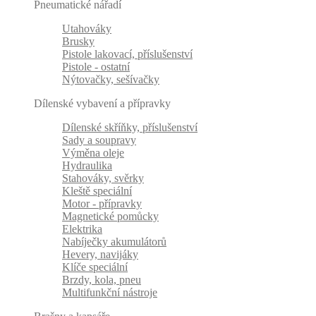
Pneumatické nářadí
Utahováky
Brusky
Pistole lakovací, příslušenství
Pistole - ostatní
Nýtovačky, sešívačky
Dílenské vybavení a přípravky
Dílenské skříňky, příslušenství
Sady a soupravy
Výměna oleje
Hydraulika
Stahováky, svěrky
Kleště speciální
Motor - přípravky
Magnetické pomůcky
Elektrika
Nabíječky akumulátorů
Hevery, navijáky
Klíče speciální
Brzdy, kola, pneu
Multifunkční nástroje