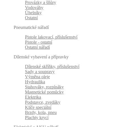
Provázky a šňůry
Vodováhy
Úhelníky
Ostatní
Pneumatické nářadí
Pistole lakovací, příslušenství
Pistole - ostatní
Ostatní nářadí
Dílenské vybavení a přípravky
Dílenské skříňky, příslušenství
Sady a soupravy
Výměna oleje
Hydraulika
Stahováky, rozpínáky
Magnetické pomůcky
Elektrika
Podstavce, zvedáky
Klíče speciální
Brzdy, kola, pneu
Plachty krycí