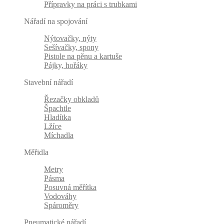
Přípravky na práci s trubkami
Nářadí na spojování
Nýtovačky, nýty
Sešívačky, spony
Pistole na pěnu a kartuše
Pájky, hořáky
Stavební nářadí
Řezačky obkladů
Špachtle
Hladítka
Lžíce
Míchadla
Měřidla
Metry
Pásma
Posuvná měřítka
Vodováhy
Spároměry
Pneumatické nářadí