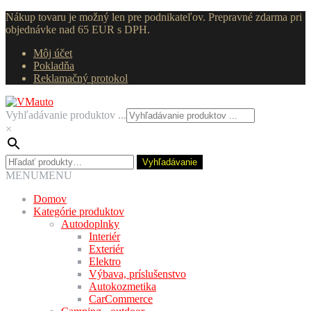
Nákup tovaru je možný len pre podnikateľov. Prepravné zdarma pri
objednávke nad 65 EUR s DPH.
Môj účet
Pokladňa
Reklamačný protokol
Preskočiť
Preskočiť
na
na
Vyhľadávanie produktov ...
navigáciu
obsah
×
Hľadať:
Vyhľadávanie
MENU
MENU
Domov
Kategórie produktov
Autodoplnky
Interiér
Exteriér
Elektro
Výbava, príslušenstvo
Autokozmetika
CarCommerce