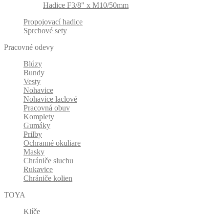
Hadice F3/8" x M10/50mm
Propojovací hadice
Sprchové sety
Pracovné odevy
Blúzy
Bundy
Vesty
Nohavice
Nohavice laclové
Pracovná obuv
Komplety
Gumáky
Prilby
Ochranné okuliare
Masky
Chrániče sluchu
Rukavice
Chrániče kolien
TOYA
Klíče