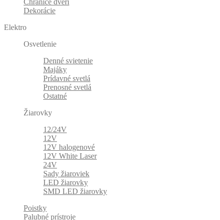
Chrániče dverí
Dekorácie
Elektro
Osvetlenie
Denné svietenie
Majáky
Prídavné svetlá
Prenosné svetlá
Ostatné
Žiarovky
12/24V
12V
12V halogenové
12V White Laser
24V
Sady žiaroviek
LED žiarovky
SMD LED žiarovky
Poistky
Palubné prístroje