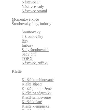
Nástavce 1"
Nástavce sady
Nástavce ostatní
Momentové klíče
Šroubováky, bity, imbusy
Šroubováky
T šroubováky
Bity
Imbusy
Sady šroubováků
Sady bitů
TORX
Nástavce, držáky
Kleště
Kleště kombinované
Kleště štípací
Kleště prodloužené
Kleště na ségrovky
Kleště samosvorné
Kleště kulaté
Kleště klempířské