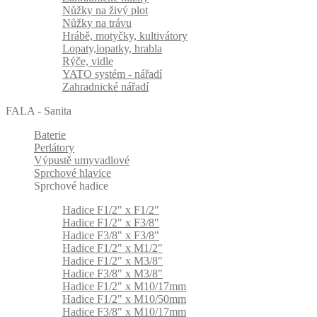
Nůžky na živý plot
Nůžky na trávu
Hrábě, motyčky, kultivátory
Lopaty,lopatky, hrabla
Rýče, vidle
YATO systém - nářadí
Zahradnické nářadí
FALA - Sanita
Baterie
Perlátory
Výpustě umyvadlové
Sprchové hlavice
Sprchové hadice
Hadice F1/2" x F1/2"
Hadice F1/2" x F3/8"
Hadice F3/8" x F3/8"
Hadice F1/2" x M1/2"
Hadice F1/2" x M3/8"
Hadice F3/8" x M3/8"
Hadice F1/2" x M10/17mm
Hadice F1/2" x M10/50mm
Hadice F3/8" x M10/17mm