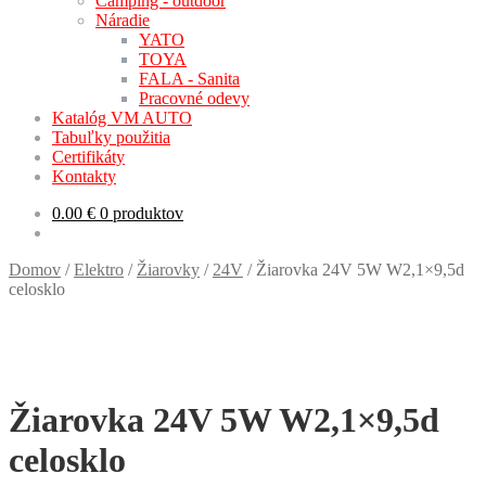
Camping - outdoor
Náradie
YATO
TOYA
FALA - Sanita
Pracovné odevy
Katalóg VM AUTO
Tabuľky použitia
Certifikáty
Kontakty
0.00
€
0 produktov
Domov
/
Elektro
/
Žiarovky
/
24V
/
Žiarovka 24V 5W W2,1×9,5d
celosklo
Žiarovka 24V 5W W2,1×9,5d
celosklo