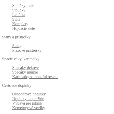
Stoličky malé
Stoličky
Lehátka
Stoly
Komplety
Hojdacie siete
Stany a prístřešky
Stany
Plážové prístrešky
Spacie vaky, karimatky
Spacáky dekové
Spacáky mumie
Karimatky samonafukovacie
Cestovné doplnky
Outdoorové hodinky
Doplnky na prežitie
Výbava pre piknik
Kempingové vozíky