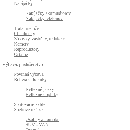
Nabíjačky
Nabíjačky akumulátorov
Nabíjačky telefonov
Trafa, meniče
Chladničky
Zásuvky, zástrčky, redukcie
Kamery
Reproduktory
Ostatné
Výbava, príslušenstvo
Povinná výbava
Reflexné doplnky
Reflexné prvky
Reflexné doplnky
Štartovacie káble
Snehové reťaze
Osobný automobil
SUV - VAN
Ostatné