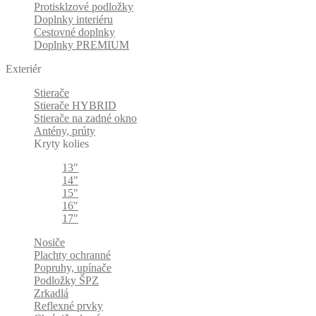
Protisklzové podložky
Doplnky interiéru
Cestovné doplnky
Doplnky PREMIUM
Exteriér
Stierače
Stierače HYBRID
Stierače na zadné okno
Antény, prúty
Kryty kolies
13"
14"
15"
16"
17"
Nosiče
Plachty ochranné
Popruhy, upínače
Podložky ŠPZ
Zrkadlá
Reflexné prvky