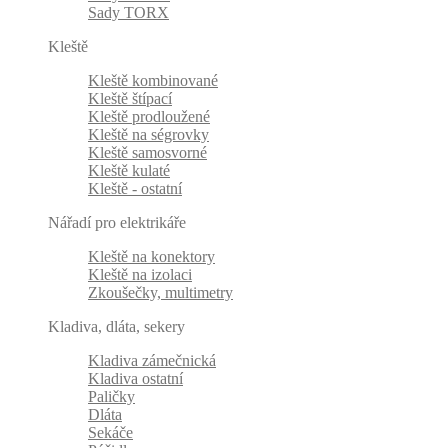
Sady TORX
Kleště
Kleště kombinované
Kleště štípací
Kleště prodloužené
Kleště na ségrovky
Kleště samosvorné
Kleště kulaté
Kleště - ostatní
Nářadí pro elektrikáře
Kleště na konektory
Kleště na izolaci
Zkoušečky, multimetry
Kladiva, dláta, sekery
Kladiva zámečnická
Kladiva ostatní
Paličky
Dláta
Sekáče