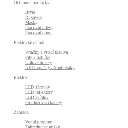
Ochranné pomůcky
Brýle
Rukavice
Masky
Pracovní oděvy
Pracovní obuv
Elektrické nářadí
Vrtačky a vrtací kladiva
Pily a hoblíky
Úhlové brusky
AKU vrtačky / šroubováky
Elektro
LED žárovky
LED reflektory
LED svítilny
Prodlužovací kabely
Zahrada
Vodní program
Zahradnické nůžky