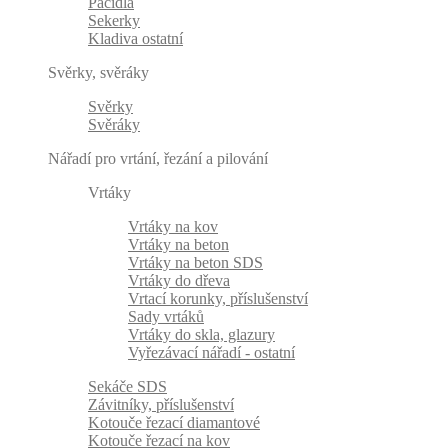
Páčidla
Sekerky
Kladiva ostatní
Svěrky, svěráky
Svěrky
Svěráky
Nářadí pro vrtání, řezání a pilování
Vrtáky
Vrtáky na kov
Vrtáky na beton
Vrtáky na beton SDS
Vrtáky do dřeva
Vrtací korunky, příslušenství
Sady vrtáků
Vrtáky do skla, glazury
Vyřezávací nářadí - ostatní
Sekáče SDS
Závitníky, příslušenství
Kotouče řezací diamantové
Kotouče řezací na kov