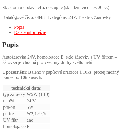
Skladom u dodávateľa: dostupné (skladem více než 20 ks)
Katalógové číslo:
08481
Kategórie:
24V
,
Elektro
,
Žiarovky
Popis
Ďalšie informácie
Popis
Autožárovka 24V, homologace E, sklo žárovky s UV filtrem –
žárovka je vhodná pro všechny druhy světlometů.
Upozornění:
Baleno v papírové krabičce á 10ks, prodej možný
pouze po 10ti kusech.
technická data:
typ žárovky
W5W (T10)
napětí
24 V
příkon
5W
patice
W2,1×9,5d
UV filtr
ano
homologace
E