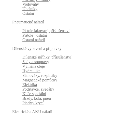
Vodováhy
Úhelníky
Ostatní
Pneumatické nářadí
Pistole lakovací, příslušenství
Pistole - ostatní
Ostatní nářadí
Dílenské vybavení a přípravky
Dílenské skříňky, příslušenství
Sady a soupravy
Výměna oleje
Hydraulika
Stahováky, rozpínáky
Magnetické pomůcky
Elektrika
Podstavce, zvedáky
Klíče speciální
Brzdy, kola, pneu
Plachty krycí
Elektrické a AKU nářadí