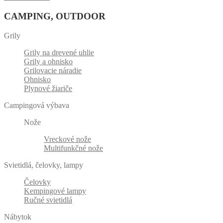
CAMPING, OUTDOOR
Grily
Grily na drevené uhlie
Grily a ohnisko
Grilovacie náradie
Ohnisko
Plynové žiariče
Campingová výbava
Nože
Vreckové nože
Multifunkčné nože
Svietidlá, čelovky, lampy
Čelovky
Kempingové lampy
Ručné svietidlá
Nábytok