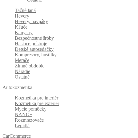
Tažné laná
Hevery
Hevery, navijáky
Kľúče
Kanystry
Bezpečnostné šróby
Hasiace prístroje
Detské autosedačky
Kompresory, hustilky
Merače
Zimné obdobie
Náradie
Ostatné
Autokozmetika
Kozmetika pre interiér
Kozmetika pre exteriér
Mycie pomôcky
NANO+
Rozmrazovače
Lepidlá
CarCommerce