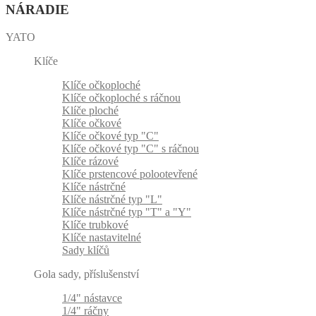
NÁRADIE
YATO
Klíče
Klíče očkoploché
Klíče očkoploché s ráčnou
Klíče ploché
Klíče očkové
Klíče očkové typ "C"
Klíče očkové typ "C" s ráčnou
Klíče rázové
Klíče prstencové polootevřené
Klíče nástrčné
Klíče nástrčné typ "L"
Klíče nástrčné typ "T" a "Y"
Klíče trubkové
Klíče nastavitelné
Sady klíčů
Gola sady, příslušenství
1/4" nástavce
1/4" ráčny