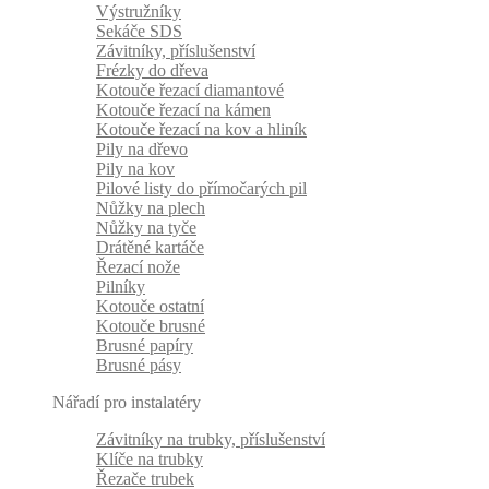
Výstružníky
Sekáče SDS
Závitníky, příslušenství
Frézky do dřeva
Kotouče řezací diamantové
Kotouče řezací na kámen
Kotouče řezací na kov a hliník
Pily na dřevo
Pily na kov
Pilové listy do přímočarých pil
Nůžky na plech
Nůžky na tyče
Drátěné kartáče
Řezací nože
Pilníky
Kotouče ostatní
Kotouče brusné
Brusné papíry
Brusné pásy
Nářadí pro instalatéry
Závitníky na trubky, příslušenství
Klíče na trubky
Řezače trubek