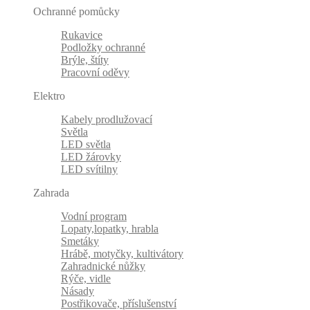
Ochranné pomůcky
Rukavice
Podložky ochranné
Brýle, štíty
Pracovní oděvy
Elektro
Kabely prodlužovací
Světla
LED světla
LED žárovky
LED svítilny
Zahrada
Vodní program
Lopaty,lopatky, hrabla
Smetáky
Hrábě, motyčky, kultivátory
Zahradnické nůžky
Rýče, vidle
Násady
Postřikovače, příslušenství