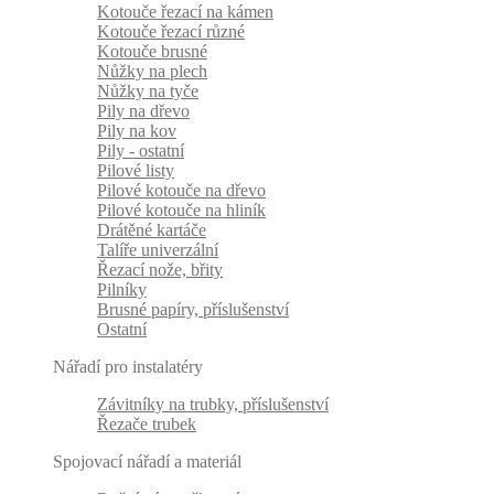
Kotouče řezací na kámen
Kotouče řezací různé
Kotouče brusné
Nůžky na plech
Nůžky na tyče
Pily na dřevo
Pily na kov
Pily - ostatní
Pilové listy
Pilové kotouče na dřevo
Pilové kotouče na hliník
Drátěné kartáče
Talíře univerzální
Řezací nože, břity
Pilníky
Brusné papíry, příslušenství
Ostatní
Nářadí pro instalatéry
Závitníky na trubky, příslušenství
Řezače trubek
Spojovací nářadí a materiál