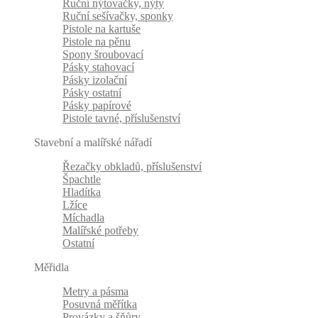
Ruční nýtovačky, nýty
Ruční sešívačky, sponky
Pistole na kartuše
Pistole na pěnu
Spony šroubovací
Pásky stahovací
Pásky izolační
Pásky ostatní
Pásky papírové
Pistole tavné, příslušenství
Stavební a malířské nářadí
Řezačky obkladů, příslušenství
Špachtle
Hladítka
Lžíce
Míchadla
Malířské potřeby
Ostatní
Měřidla
Metry a pásma
Posuvná měřítka
Provázky a šňůry