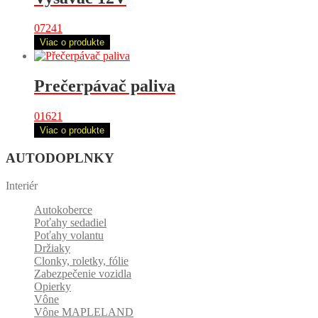
07241
Viac o produkte
Prečerpávač paliva
01621
Viac o produkte
AUTODOPLNKY
Interiér
Autokoberce
Poťahy sedadiel
Poťahy volantu
Držiaky
Clonky, roletky, fólie
Zabezpečenie vozidla
Opierky
Vône
Vône MAPLELAND