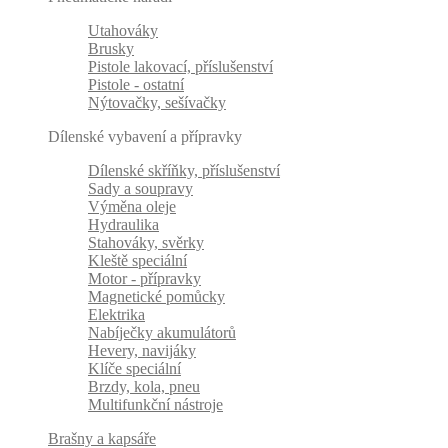
Utahováky
Brusky
Pistole lakovací, příslušenství
Pistole - ostatní
Nýtovačky, sešívačky
Dílenské vybavení a přípravky
Dílenské skříňky, příslušenství
Sady a soupravy
Výměna oleje
Hydraulika
Stahováky, svěrky
Kleště speciální
Motor - přípravky
Magnetické pomůcky
Elektrika
Nabíječky akumulátorů
Hevery, navijáky
Klíče speciální
Brzdy, kola, pneu
Multifunkční nástroje
Brašny a kapsáře