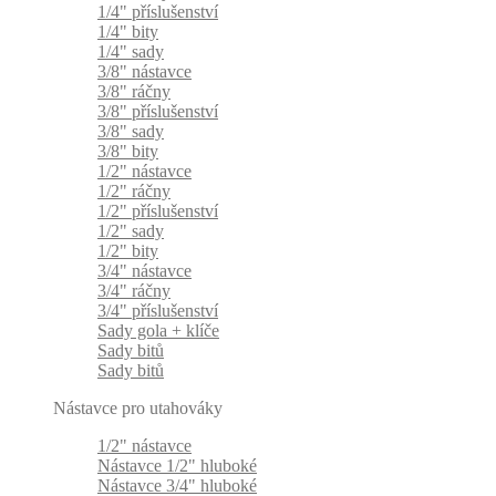
1/4" příslušenství
1/4" bity
1/4" sady
3/8" nástavce
3/8" ráčny
3/8" příslušenství
3/8" sady
3/8" bity
1/2" nástavce
1/2" ráčny
1/2" příslušenství
1/2" sady
1/2" bity
3/4" nástavce
3/4" ráčny
3/4" příslušenství
Sady gola + klíče
Sady bitů
Sady bitů
Nástavce pro utahováky
1/2" nástavce
Nástavce 1/2" hluboké
Nástavce 3/4" hluboké