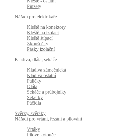
Kleště - ostatní
Pinzety
Nářadí pro elektrikáře
Kleště na konektory
Kleště na izolaci
Kleště štípací
Zkoušečky
Pásky izolační
Kladiva, dláta, sekáče
Kladiva zámečnická
Kladiva ostatní
Paličky
Dláta
Sekáče a průbojníky
Sekerky
Páčidla
Svěrky, svěráky
Nářadí pro vrtání, řezání a pilování
Vrtáky
Pilové kotouče