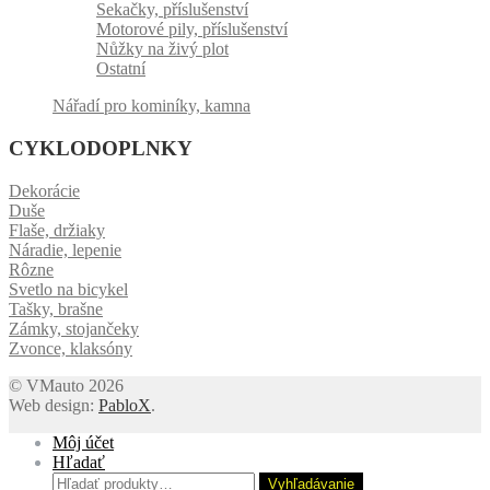
Sekačky, příslušenství
Motorové pily, příslušenství
Nůžky na živý plot
Ostatní
Nářadí pro kominíky, kamna
CYKLODOPLNKY
Dekorácie
Duše
Flaše, držiaky
Náradie, lepenie
Rôzne
Svetlo na bicykel
Tašky, brašne
Zámky, stojančeky
Zvonce, klaksóny
© VMauto 2026
Web design:
PabloX
.
Môj účet
Hľadať
Hľadať:
Vyhľadávanie