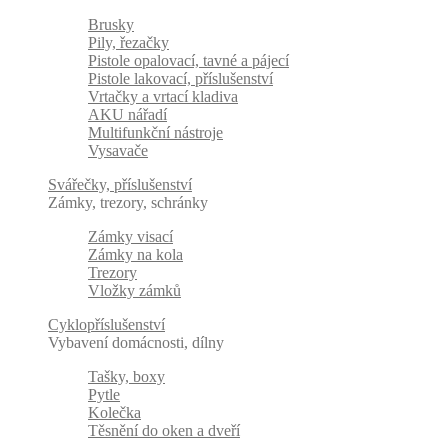
Brusky
Pily, řezačky
Pistole opalovací, tavné a pájecí
Pistole lakovací, příslušenství
Vrtačky a vrtací kladiva
AKU nářadí
Multifunkční nástroje
Vysavače
Svářečky, příslušenství
Zámky, trezory, schránky
Zámky visací
Zámky na kola
Trezory
Vložky zámků
Cyklopříslušenství
Vybavení domácnosti, dílny
Tašky, boxy
Pytle
Kolečka
Těsnění do oken a dveří