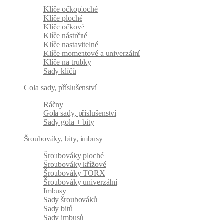
Klíče očkoploché
Klíče ploché
Klíče očkové
Klíče nástrčné
Klíče nastavitelné
Klíče momentové a univerzální
Klíče na trubky
Sady klíčů
Gola sady, příslušenství
Ráčny
Gola sady, příslušenství
Sady gola + bity
Šroubováky, bity, imbusy
Šroubováky ploché
Šroubováky křížové
Šroubováky TORX
Šroubováky univerzální
Imbusy
Sady šroubováků
Sady bitů
Sady imbusů