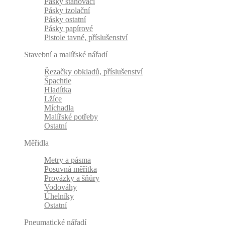
Pásky stahovací
Pásky izolační
Pásky ostatní
Pásky papírové
Pistole tavné, příslušenství
Stavební a malířské nářadí
Řezačky obkladů, příslušenství
Špachtle
Hladítka
Lžíce
Míchadla
Malířské potřeby
Ostatní
Měřidla
Metry a pásma
Posuvná měřítka
Provázky a šňůry
Vodováhy
Úhelníky
Ostatní
Pneumatické nářadí