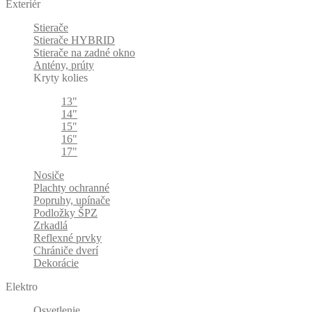
Exteriér
Stierače
Stierače HYBRID
Stierače na zadné okno
Antény, prúty
Kryty kolies
13"
14"
15"
16"
17"
Nosiče
Plachty ochranné
Popruhy, upínače
Podložky ŠPZ
Zrkadlá
Reflexné prvky
Chrániče dverí
Dekorácie
Elektro
Osvetlenie