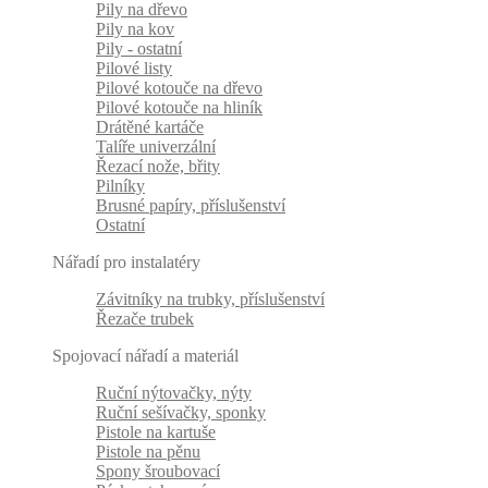
Pily na dřevo
Pily na kov
Pily - ostatní
Pilové listy
Pilové kotouče na dřevo
Pilové kotouče na hliník
Drátěné kartáče
Talíře univerzální
Řezací nože, břity
Pilníky
Brusné papíry, příslušenství
Ostatní
Nářadí pro instalatéry
Závitníky na trubky, příslušenství
Řezače trubek
Spojovací nářadí a materiál
Ruční nýtovačky, nýty
Ruční sešívačky, sponky
Pistole na kartuše
Pistole na pěnu
Spony šroubovací