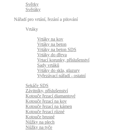
Svěrky
Svěráky
Nářadí pro vrtání, řezání a pilování
Vrtáky
Vrtáky na kov
Vrtáky na beton
Vrtáky na beton SDS
Vrtáky do dřeva
Vrtací korunky, příslušenství
Sady vrtáků
Vrtáky do skla, glazury
Vyřezávací nářadí - ostatní
Sekáče SDS
Závitníky, příslušenství
Kotouče řezací diamantové
Kotouče řezací na kov
Kotouče řezací na kámen
Kotouče řezací různé
Kotouče brusné
Nůžky na plech
Nůžky na tyče