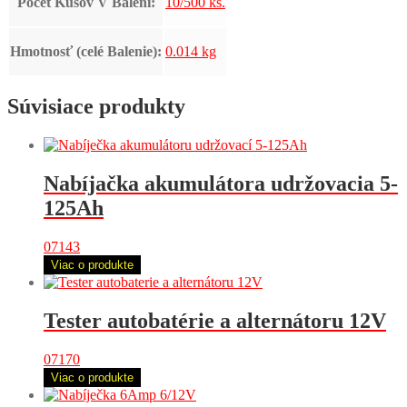
Počet Kusov V Balení:
10/500 ks.
Hmotnosť (celé Balenie):
0.014 kg
Súvisiace produkty
Nabíjačka akumulátora udržovacia 5-
125Ah
07143
Viac o produkte
Tester autobatérie a alternátoru 12V
07170
Viac o produkte