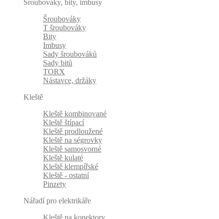
Šroubováky, bity, imbusy
Šroubováky
T šroubováky
Bity
Imbusy
Sady šroubováků
Sady bitů
TORX
Nástavce, držáky
Kleště
Kleště kombinované
Kleště štípací
Kleště prodloužené
Kleště na ségrovky
Kleště samosvorné
Kleště kulaté
Kleště klempířské
Kleště - ostatní
Pinzety
Nářadí pro elektrikáře
Kleště na konektory