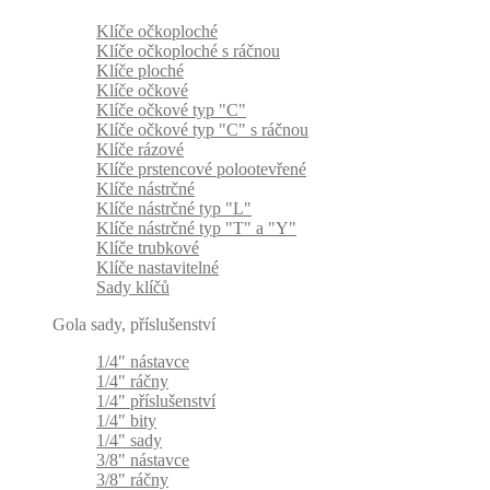
Klíče očkoploché
Klíče očkoploché s ráčnou
Klíče ploché
Klíče očkové
Klíče očkové typ "C"
Klíče očkové typ "C" s ráčnou
Klíče rázové
Klíče prstencové polootevřené
Klíče nástrčné
Klíče nástrčné typ "L"
Klíče nástrčné typ "T" a "Y"
Klíče trubkové
Klíče nastavitelné
Sady klíčů
Gola sady, příslušenství
1/4" nástavce
1/4" ráčny
1/4" příslušenství
1/4" bity
1/4" sady
3/8" nástavce
3/8" ráčny