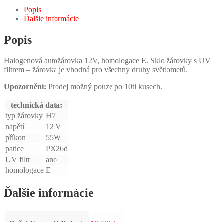
Popis
Ďalšie informácie
Popis
Halogenová autožárovka 12V, homologace E. Sklo žárovky s UV
filtrem – žárovka je vhodná pro všechny druhy světlometů.
Upozornění:
Prodej možný pouze po 10ti kusech.
technická data:
typ žárovky
H7
napětí
12 V
příkon
55W
patice
PX26d
UV filtr
ano
homologace
E
Ďalšie informácie