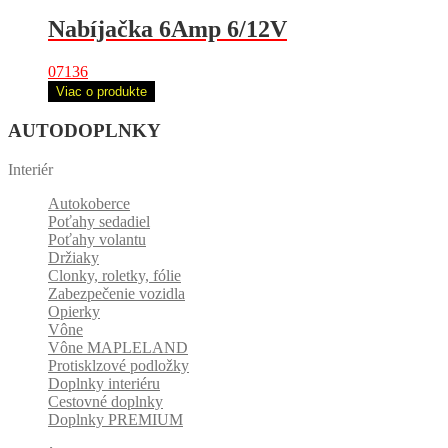
Nabíjačka 6Amp 6/12V
07136
Viac o produkte
AUTODOPLNKY
Interiér
Autokoberce
Poťahy sedadiel
Poťahy volantu
Držiaky
Clonky, roletky, fólie
Zabezpečenie vozidla
Opierky
Vône
Vône MAPLELAND
Protisklzové podložky
Doplnky interiéru
Cestovné doplnky
Doplnky PREMIUM