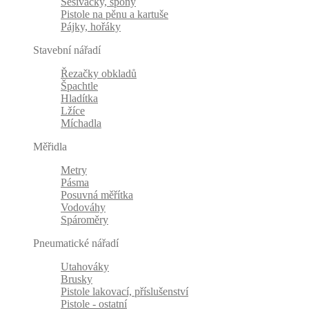
Sešívačky, spony
Pistole na pěnu a kartuše
Pájky, hořáky
Stavební nářadí
Řezačky obkladů
Špachtle
Hladítka
Lžíce
Míchadla
Měřidla
Metry
Pásma
Posuvná měřítka
Vodováhy
Spároměry
Pneumatické nářadí
Utahováky
Brusky
Pistole lakovací, příslušenství
Pistole - ostatní