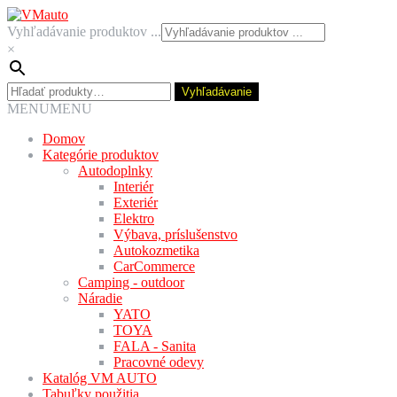
Preskočiť
Preskočiť
na
na
Vyhľadávanie produktov ...
navigáciu
obsah
×
Hľadať:
Vyhľadávanie
MENU
MENU
Domov
Kategórie produktov
Autodoplnky
Interiér
Exteriér
Elektro
Výbava, príslušenstvo
Autokozmetika
CarCommerce
Camping - outdoor
Náradie
YATO
TOYA
FALA - Sanita
Pracovné odevy
Katalóg VM AUTO
Tabuľky použitia