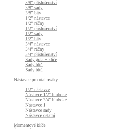
3/8" příslušenství
3/8" sady
3/8" bity
1/2" nástavce
1/2" ráčny
1/2" příslušenství
1/2" sady
1/2" bity
3/4" nástavce
3/4" ráčny
3/4" příslušenství
Sady gola + klíče
Sady bitů
Sady bitů
Nástavce pro utahováky
1/2" nástavce
Nástavce 1/2" hluboké
Nástavce 3/4" hluboké
Nástavce 1"
Nástavce sady
Nástavce ostatní
Momentové klíče