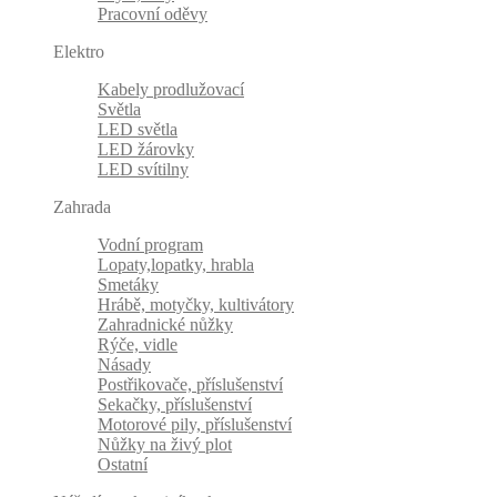
Pracovní oděvy
Elektro
Kabely prodlužovací
Světla
LED světla
LED žárovky
LED svítilny
Zahrada
Vodní program
Lopaty,lopatky, hrabla
Smetáky
Hrábě, motyčky, kultivátory
Zahradnické nůžky
Rýče, vidle
Násady
Postřikovače, příslušenství
Sekačky, příslušenství
Motorové pily, příslušenství
Nůžky na živý plot
Ostatní