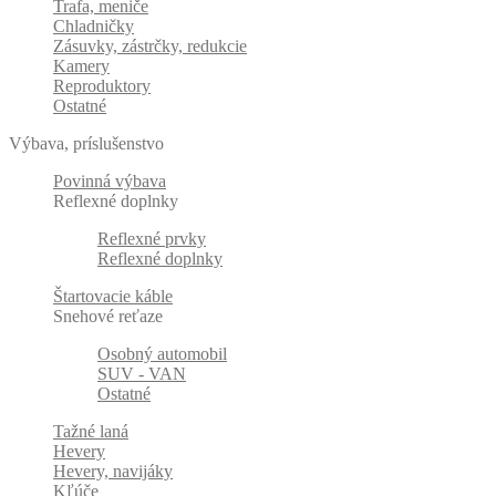
Trafa, meniče
Chladničky
Zásuvky, zástrčky, redukcie
Kamery
Reproduktory
Ostatné
Výbava, príslušenstvo
Povinná výbava
Reflexné doplnky
Reflexné prvky
Reflexné doplnky
Štartovacie káble
Snehové reťaze
Osobný automobil
SUV - VAN
Ostatné
Tažné laná
Hevery
Hevery, navijáky
Kľúče