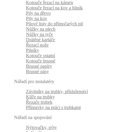
Kotouče řezací na kámen
Kotouče řezací na kov a hliník
Pily na dřevo
Pily na kov
Pilové listy do přímočarých pil
Nůžky na plech
Nůžky na tyče
Drátěné kartáče
Řezací nože
Pilníky
Kotouče ostatní
Kotouče brusné
Brusné papíry
Brusné pásy
Nářadí pro instalatéry
Závitníky na trubky, příslušenství
Klíče na trubky
Řezače trubek
Přípravky na práci s trubkami
Nářadí na spojování
Nýtovačky, nýty