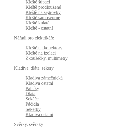
Kleště štípací
Kleště prodloužené
Kleště na ségrovky
Kleště samosvorné
Kleště kulaté
Kleště - ostatní
Nářadí pro elektrikáře
Kleště na konektory
Kleště na izolaci
Zkoušečky, multimetry
Kladiva, dláta, sekery
Kladiva zámečnická
Kladiva ostatní
Paličky
Dláta
Sekáče
Páčidla
Sekerky
Kladiva ostatní
Svěrky, svěráky