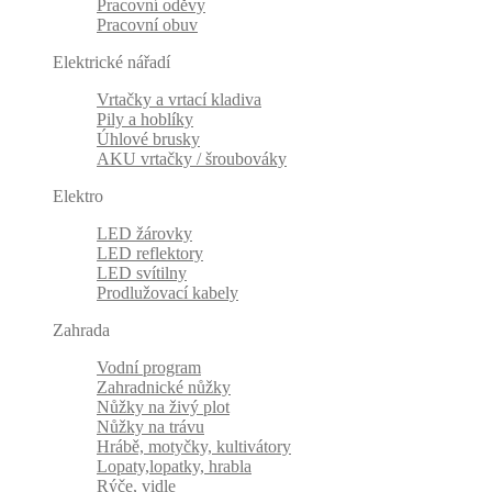
Pracovní oděvy
Pracovní obuv
Elektrické nářadí
Vrtačky a vrtací kladiva
Pily a hoblíky
Úhlové brusky
AKU vrtačky / šroubováky
Elektro
LED žárovky
LED reflektory
LED svítilny
Prodlužovací kabely
Zahrada
Vodní program
Zahradnické nůžky
Nůžky na živý plot
Nůžky na trávu
Hrábě, motyčky, kultivátory
Lopaty,lopatky, hrabla
Rýče, vidle