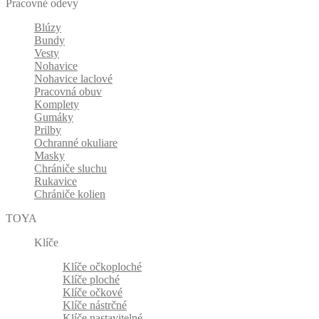
Pracovné odevy
Blúzy
Bundy
Vesty
Nohavice
Nohavice laclové
Pracovná obuv
Komplety
Gumáky
Prilby
Ochranné okuliare
Masky
Chrániče sluchu
Rukavice
Chrániče kolien
TOYA
Klíče
Klíče očkoploché
Klíče ploché
Klíče očkové
Klíče nástrčné
Klíče nastavitelné