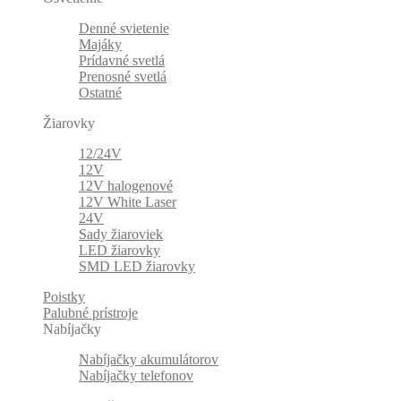
Denné svietenie
Majáky
Prídavné svetlá
Prenosné svetlá
Ostatné
Žiarovky
12/24V
12V
12V halogenové
12V White Laser
24V
Sady žiaroviek
LED žiarovky
SMD LED žiarovky
Poistky
Palubné prístroje
Nabíjačky
Nabíjačky akumulátorov
Nabíjačky telefonov