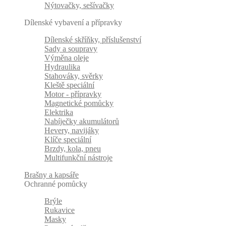
Nýtovačky, sešívačky
Dílenské vybavení a přípravky
Dílenské skříňky, příslušenství
Sady a soupravy
Výměna oleje
Hydraulika
Stahováky, svěrky
Kleště speciální
Motor - přípravky
Magnetické pomůcky
Elektrika
Nabíječky akumulátorů
Hevery, navijáky
Klíče speciální
Brzdy, kola, pneu
Multifunkční nástroje
Brašny a kapsáře
Ochranné pomůcky
Brýle
Rukavice
Masky