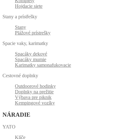
Komplety
Hojdacie siete
Stany a prístřešky
Stany
Plážové prístrešky
Spacie vaky, karimatky
Spacáky dekové
Spacáky mumie
Karimatky samonafukovacie
Cestovné doplnky
Outdoorové hodinky
Doplnky na prežitie
Výbava pre piknik
Kempingové vozíky
NÁRADIE
YATO
Klíče