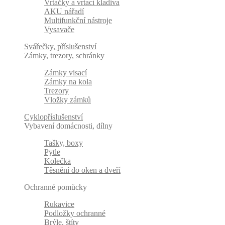
Vrtačky a vrtací kladiva
AKU nářadí
Multifunkční nástroje
Vysavače
Svářečky, příslušenství
Zámky, trezory, schránky
Zámky visací
Zámky na kola
Trezory
Vložky zámků
Cyklopříslušenství
Vybavení domácnosti, dílny
Tašky, boxy
Pytle
Kolečka
Těsnění do oken a dveří
Ochranné pomůcky
Rukavice
Podložky ochranné
Brýle, štíty