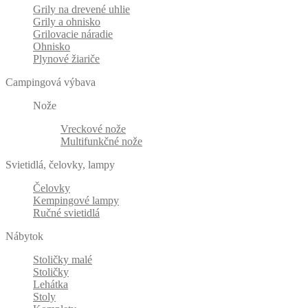
Grily na drevené uhlie
Grily a ohnisko
Grilovacie náradie
Ohnisko
Plynové žiariče
Campingová výbava
Nože
Vreckové nože
Multifunkčné nože
Svietidlá, čelovky, lampy
Čelovky
Kempingové lampy
Ručné svietidlá
Nábytok
Stoličky malé
Stoličky
Lehátka
Stoly