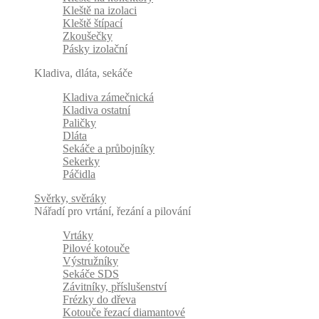
Kleště na izolaci
Kleště štípací
Zkoušečky
Pásky izolační
Kladiva, dláta, sekáče
Kladiva zámečnická
Kladiva ostatní
Paličky
Dláta
Sekáče a průbojníky
Sekerky
Páčidla
Svěrky, svěráky
Nářadí pro vrtání, řezání a pilování
Vrtáky
Pilové kotouče
Výstružníky
Sekáče SDS
Závitníky, příslušenství
Frézky do dřeva
Kotouče řezací diamantové