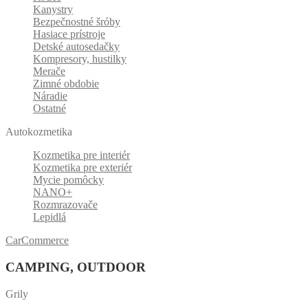
Kanystry
Bezpečnostné šróby
Hasiace prístroje
Detské autosedačky
Kompresory, hustilky
Merače
Zimné obdobie
Náradie
Ostatné
Autokozmetika
Kozmetika pre interiér
Kozmetika pre exteriér
Mycie pomôcky
NANO+
Rozmrazovače
Lepidlá
CarCommerce
CAMPING, OUTDOOR
Grily