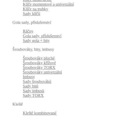
Klíče momentové a univerzální
Klíče na trubky
Sady klíčů
Gola sady, příslušenství
Ráčny
Gola sady, příslušenství
Sady gola + bity
Šroubováky, bity, imbusy
Šroubováky ploché
Šroubováky křížové
Šroubováky TORX
Šroubováky univerzální
Imbusy
Sady šroubováků
Sady bitů
Sady imbusů
Sady TORX
Kleště
Kleště kombinované