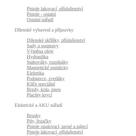
Pistole lakovací, příslušenství
Pistole - ostatní
Ostatní nářadí
Dílenské vybavení a přípravky
Dílenské skříňky, příslušenství
Sady a soupravy
Výměna oleje
Hydraulika
Stahováky, rozpínáky
Magnetické pomůcky
Elektrika
Podstavce, zvedáky
Klíče speciální
Brzdy, kola, pneu
Plachty krycí
Elektrické a AKU nářadí
Brusky
Pily, řezačky
Pistole opalovací, tavné a pájecí
Pistole lakovací, příslušenství