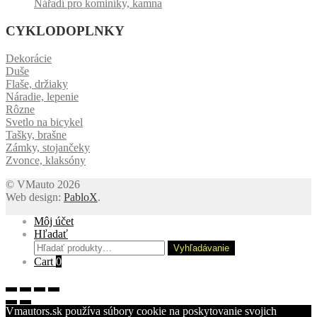
Nářadí pro kominíky, kamna
CYKLODOPLNKY
Dekorácie
Duše
Flaše, držiaky
Náradie, lepenie
Rôzne
Svetlo na bicykel
Tašky, brašne
Zámky, stojančeky
Zvonce, klaksóny
© VMauto 2026
Web design:
PabloX
.
Môj účet
Hľadať
Hľadať:
Vyhľadávanie
Cart
0
Vmautors.sk používa súbory cookie na poskytovanie svojich