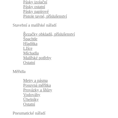
Pásky izolační
Pásky ostatní
Pásky papírové
Pistole tavné, příslušenství
Stavební a malířské nářadí
Řezačky obkladů, příslušenství
Špachtle
Hladítka
Lžíce
Míchadla
Malířské potřeby
Ostatní
Měřidla
Metry a pásma
Posuvná měřítka
Provázky a šňůry
Vodováhy
Úhelníky
Ostatní
Pneumatické nářadí