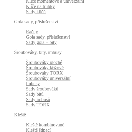
Klíče momentové a univerzální
Klíče na trubky
Sady klíčů
Gola sady, příslušenství
Ráčny
Gola sady, příslušenství
Sady gola + bity
Šroubováky, bity, imbusy
Šroubováky ploché
Šroubováky křížové
Šroubováky TORX
Šroubováky univerzální
Imbusy
Sady šroubováků
Sady bitů
Sady imbusů
Sady TORX
Kleště
Kleště kombinované
Kleště štípací