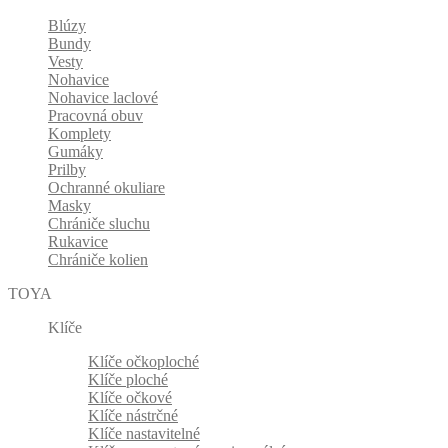
Blúzy
Bundy
Vesty
Nohavice
Nohavice laclové
Pracovná obuv
Komplety
Gumáky
Prilby
Ochranné okuliare
Masky
Chrániče sluchu
Rukavice
Chrániče kolien
TOYA
Klíče
Klíče očkoploché
Klíče ploché
Klíče očkové
Klíče nástrčné
Klíče nastavitelné