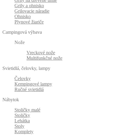
Grily na drevené uhlie
Grily a ohnisko
Grilovacie náradie
Ohnisko
Plynové žiariče
Campingová výbava
Nože
Vreckové nože
Multifunkčné nože
Svietidlá, čelovky, lampy
Čelovky
Kempingové lampy
Ručné svietidlá
Nábytok
Stoličky malé
Stoličky
Lehátka
Stoly
Komplety