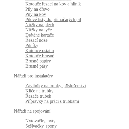
Kotouče řezací na kov a hliník
Pily na dřevo
Pily na kov
Pilové listy do přímočarých pil
Nůžky na plech
Nůžky na tyče
Drátěné kartáče
Řezací nože
Pilníky
Kotouče ostatní
Kotouče brusné
Brusné papíry
Brusné pásy
Nářadí pro instalatéry
Závitníky na trubky, příslušenství
Klíče na trubky
Řezače trubek
Přípravky na práci s trubkami
Nářadí na spojování
Nýtovačky, nýty
Sešívačky, spony