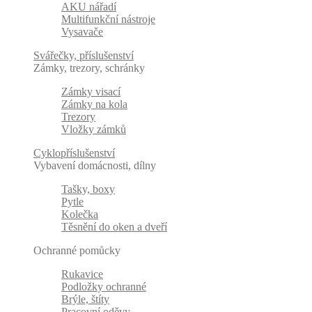
AKU nářadí
Multifunkční nástroje
Vysavače
Svářečky, příslušenství
Zámky, trezory, schránky
Zámky visací
Zámky na kola
Trezory
Vložky zámků
Cyklopříslušenství
Vybavení domácnosti, dílny
Tašky, boxy
Pytle
Kolečka
Těsnění do oken a dveří
Ochranné pomůcky
Rukavice
Podložky ochranné
Brýle, štíty
Pracovní oděvy