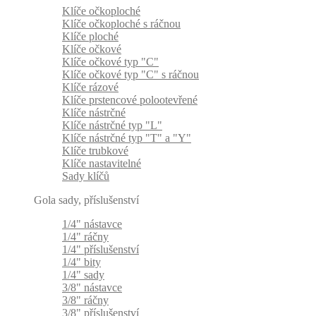
Klíče očkoploché
Klíče očkoploché s ráčnou
Klíče ploché
Klíče očkové
Klíče očkové typ "C"
Klíče očkové typ "C" s ráčnou
Klíče rázové
Klíče prstencové polootevřené
Klíče nástrčné
Klíče nástrčné typ "L"
Klíče nástrčné typ "T" a "Y"
Klíče trubkové
Klíče nastavitelné
Sady klíčů
Gola sady, příslušenství
1/4" nástavce
1/4" ráčny
1/4" příslušenství
1/4" bity
1/4" sady
3/8" nástavce
3/8" ráčny
3/8" příslušenství