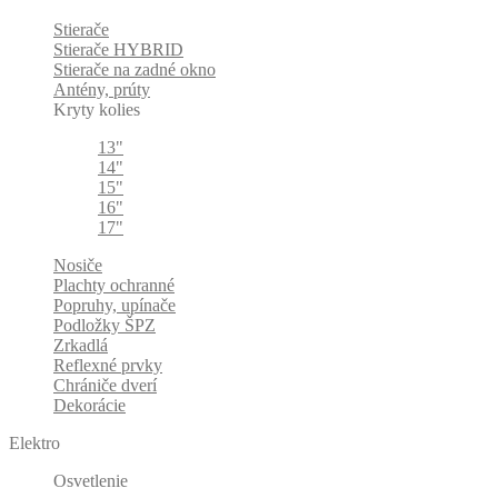
Stierače
Stierače HYBRID
Stierače na zadné okno
Antény, prúty
Kryty kolies
13"
14"
15"
16"
17"
Nosiče
Plachty ochranné
Popruhy, upínače
Podložky ŠPZ
Zrkadlá
Reflexné prvky
Chrániče dverí
Dekorácie
Elektro
Osvetlenie