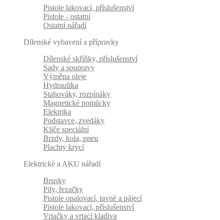
Pistole lakovací, příslušenství
Pistole - ostatní
Ostatní nářadí
Dílenské vybavení a přípravky
Dílenské skříňky, příslušenství
Sady a soupravy
Výměna oleje
Hydraulika
Stahováky, rozpínáky
Magnetické pomůcky
Elektrika
Podstavce, zvedáky
Klíče speciální
Brzdy, kola, pneu
Plachty krycí
Elektrické a AKU nářadí
Brusky
Pily, řezačky
Pistole opalovací, tavné a pájecí
Pistole lakovací, příslušenství
Vrtačky a vrtací kladiva