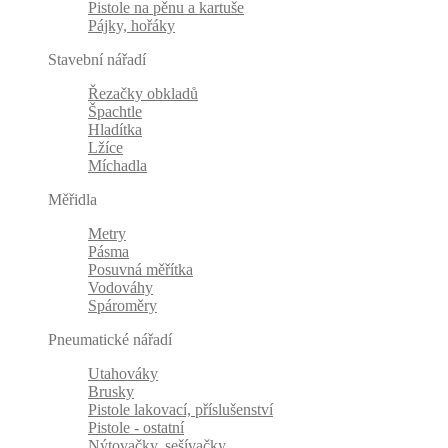
Pistole na pěnu a kartuše
Pájky, hořáky
Stavební nářadí
Řezačky obkladů
Špachtle
Hladítka
Lžíce
Míchadla
Měřidla
Metry
Pásma
Posuvná měřítka
Vodováhy
Spároměry
Pneumatické nářadí
Utahováky
Brusky
Pistole lakovací, příslušenství
Pistole - ostatní
Nýtovačky, sešívačky