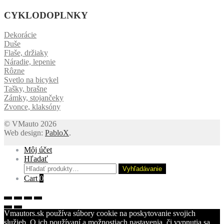
CYKLODOPLNKY
Dekorácie
Duše
Flaše, držiaky
Náradie, lepenie
Rôzne
Svetlo na bicykel
Tašky, brašne
Zámky, stojančeky
Zvonce, klaksóny
© VMauto 2026
Web design:
PabloX
.
Môj účet
Hľadať
Hľadať:
Vyhľadávanie
Cart
0
Vmautors.sk používa súbory cookie na poskytovanie svojich
služieb. O ich používaní a možnostiach nastavenia, či vypnutia sa