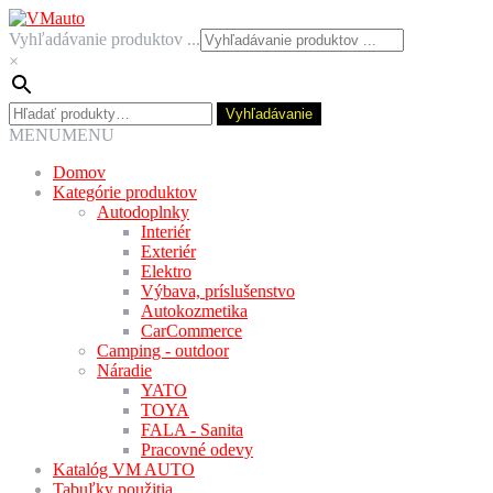
Preskočiť
Preskočiť
na
na
Vyhľadávanie produktov ...
navigáciu
obsah
×
Hľadať:
Vyhľadávanie
MENU
MENU
Domov
Kategórie produktov
Autodoplnky
Interiér
Exteriér
Elektro
Výbava, príslušenstvo
Autokozmetika
CarCommerce
Camping - outdoor
Náradie
YATO
TOYA
FALA - Sanita
Pracovné odevy
Katalóg VM AUTO
Tabuľky použitia