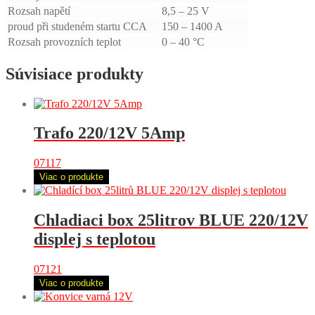
Rozsah napětí
8,5 – 25 V
proud při studeném startu CCA
150 – 1400 A
Rozsah provozních teplot
0 – 40 °C
Súvisiace produkty
Trafo 220/12V 5Amp
07117
Viac o produkte
Chladiaci box 25litrov BLUE 220/12V
displej s teplotou
07121
Viac o produkte