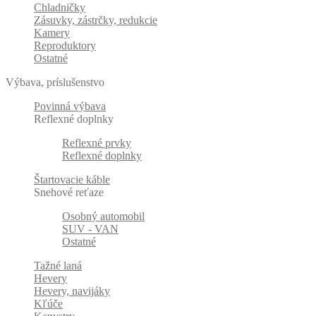
Chladničky
Zásuvky, zástrčky, redukcie
Kamery
Reproduktory
Ostatné
Výbava, príslušenstvo
Povinná výbava
Reflexné doplnky
Reflexné prvky
Reflexné doplnky
Štartovacie káble
Snehové reťaze
Osobný automobil
SUV - VAN
Ostatné
Tažné laná
Hevery
Hevery, navijáky
Kľúče