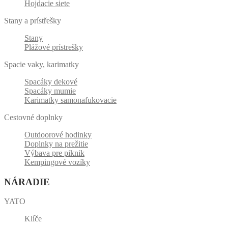
Hojdacie siete
Stany a prístřešky
Stany
Plážové prístrešky
Spacie vaky, karimatky
Spacáky dekové
Spacáky mumie
Karimatky samonafukovacie
Cestovné doplnky
Outdoorové hodinky
Doplnky na prežitie
Výbava pre piknik
Kempingové vozíky
NÁRADIE
YATO
Klíče