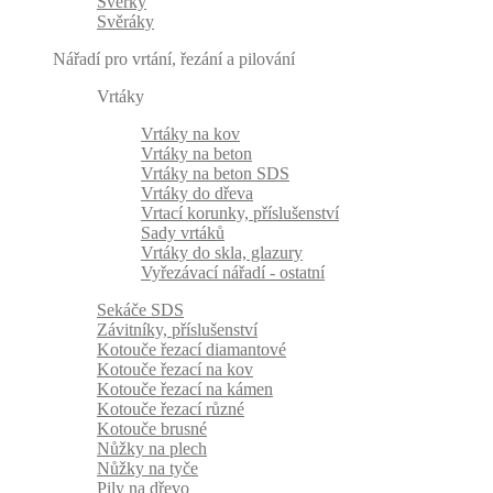
Svěrky
Svěráky
Nářadí pro vrtání, řezání a pilování
Vrtáky
Vrtáky na kov
Vrtáky na beton
Vrtáky na beton SDS
Vrtáky do dřeva
Vrtací korunky, příslušenství
Sady vrtáků
Vrtáky do skla, glazury
Vyřezávací nářadí - ostatní
Sekáče SDS
Závitníky, příslušenství
Kotouče řezací diamantové
Kotouče řezací na kov
Kotouče řezací na kámen
Kotouče řezací různé
Kotouče brusné
Nůžky na plech
Nůžky na tyče
Pily na dřevo