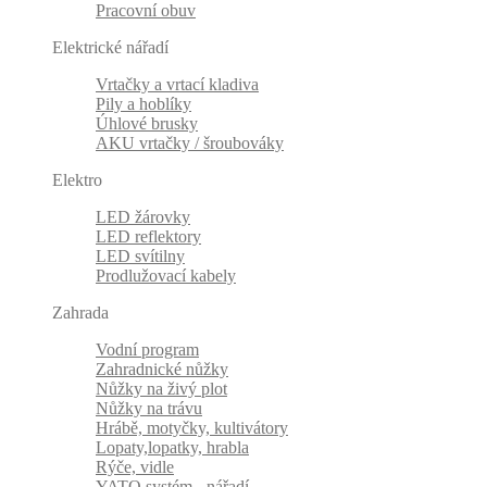
Pracovní obuv
Elektrické nářadí
Vrtačky a vrtací kladiva
Pily a hoblíky
Úhlové brusky
AKU vrtačky / šroubováky
Elektro
LED žárovky
LED reflektory
LED svítilny
Prodlužovací kabely
Zahrada
Vodní program
Zahradnické nůžky
Nůžky na živý plot
Nůžky na trávu
Hrábě, motyčky, kultivátory
Lopaty,lopatky, hrabla
Rýče, vidle
YATO systém - nářadí