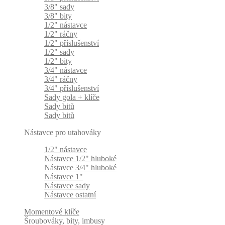
3/8" sady
3/8" bity
1/2" nástavce
1/2" ráčny
1/2" příslušenství
1/2" sady
1/2" bity
3/4" nástavce
3/4" ráčny
3/4" příslušenství
Sady gola + klíče
Sady bitů
Sady bitů
Nástavce pro utahováky
1/2" nástavce
Nástavce 1/2" hluboké
Nástavce 3/4" hluboké
Nástavce 1"
Nástavce sady
Nástavce ostatní
Momentové klíče
Šroubováky, bity, imbusy