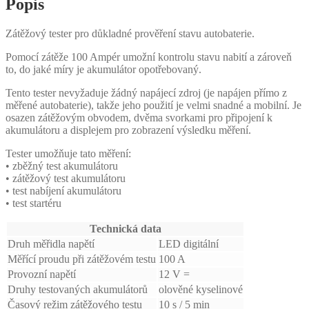
Popis
Zátěžový tester pro důkladné prověření stavu autobaterie.
Pomocí zátěže 100 Ampér umožní kontrolu stavu nabití a zároveň
to, do jaké míry je akumulátor opotřebovaný.
Tento tester nevyžaduje žádný napájecí zdroj (je napájen přímo z
měřené autobaterie), takže jeho použití je velmi snadné a mobilní. Je
osazen zátěžovým obvodem, dvěma svorkami pro připojení k
akumulátoru a displejem pro zobrazení výsledku měření.
Tester umožňuje tato měření:
• zběžný test akumulátoru
• zátěžový test akumulátoru
• test nabíjení akumulátoru
• test startéru
Technická data
Druh měřidla napětí
LED digitální
Měřící proudu při zátěžovém testu
100 A
Provozní napětí
12 V =
Druhy testovaných akumulátorů
olověné kyselinové
Časový režim zátěžového testu
10 s / 5 min