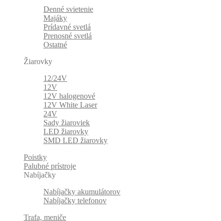
Denné svietenie
Majáky
Prídavné svetlá
Prenosné svetlá
Ostatné
Žiarovky
12/24V
12V
12V halogenové
12V White Laser
24V
Sady žiaroviek
LED žiarovky
SMD LED žiarovky
Poistky
Palubné prístroje
Nabíjačky
Nabíjačky akumulátorov
Nabíjačky telefonov
Trafa, meniče