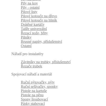
Pily na kov
Pily - ostatní
Pilové listy
Pilové kotouče na dřevo
Pilové kotouče na hliník
Drátěné kartáče
Talíře univerzální
Řezací nože, břity
Pilníky
Brusné papíry, příslušenství
Ostatní
Nářadí pro instalatéry
Závitníky na trubky, příslušenství
Řezače trubek
Spojovací nářadí a materiál
Ruční nýtovačky, nýty
Ruční sešívačky, sponky
Pistole na kartuše
Pistole na pěnu
Spony šroubovací
Pásky stahovací