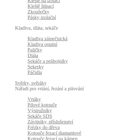
Kleště na izolaci
Kleště štípací
Zkoušečky
Pásky izolační
Kladiva, dláta, sekáče
Kladiva zámečnická
Kladiva ostatní
Paličky
Dláta
Sekáče a průbojníky
Sekerky
Páčidla
Svěrky, svěráky
Nářadí pro vrtání, řezání a pilování
Vrtáky
Pilové kotouče
Výstružníky
Sekáče SDS
Závitníky, příslušenství
Frézky do dřeva
Kotouče řezací diamantové
Kotouče řezací na kámen