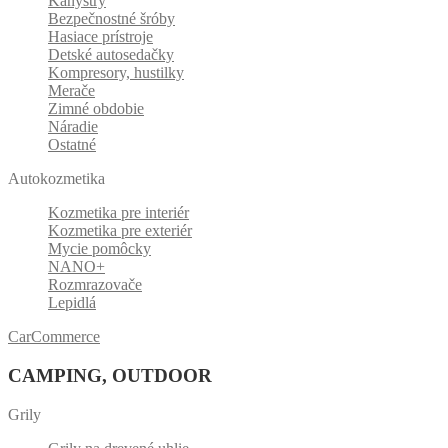
Kanystry
Bezpečnostné šróby
Hasiace prístroje
Detské autosedačky
Kompresory, hustilky
Merače
Zimné obdobie
Náradie
Ostatné
Autokozmetika
Kozmetika pre interiér
Kozmetika pre exteriér
Mycie pomôcky
NANO+
Rozmrazovače
Lepidlá
CarCommerce
CAMPING, OUTDOOR
Grily