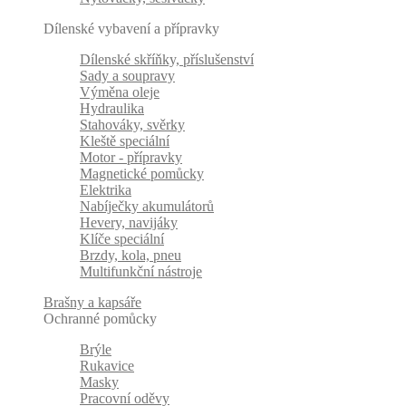
Dílenské vybavení a přípravky
Dílenské skříňky, příslušenství
Sady a soupravy
Výměna oleje
Hydraulika
Stahováky, svěrky
Kleště speciální
Motor - přípravky
Magnetické pomůcky
Elektrika
Nabíječky akumulátorů
Hevery, navijáky
Klíče speciální
Brzdy, kola, pneu
Multifunkční nástroje
Brašny a kapsáře
Ochranné pomůcky
Brýle
Rukavice
Masky
Pracovní oděvy