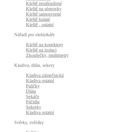
Kleště prodloužené
Kleště na ségrovky
Kleště samosvorné
Kleště kulaté
Kleště - ostatní
Nářadí pro elektrikáře
Kleště na konektory
Kleště na izolaci
Zkoušečky, multimetry
Kladiva, dláta, sekery
Kladiva zámečnická
Kladiva ostatní
Paličky
Dláta
Sekáče
Páčidla
Sekerky
Kladiva ostatní
Svěrky, svěráky