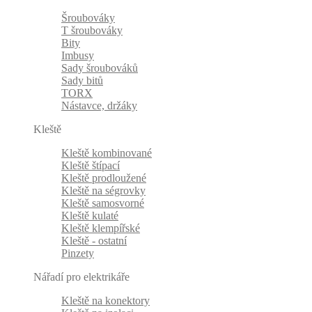
Šroubováky
T šroubováky
Bity
Imbusy
Sady šroubováků
Sady bitů
TORX
Nástavce, držáky
Kleště
Kleště kombinované
Kleště štípací
Kleště prodloužené
Kleště na ségrovky
Kleště samosvorné
Kleště kulaté
Kleště klempířské
Kleště - ostatní
Pinzety
Nářadí pro elektrikáře
Kleště na konektory