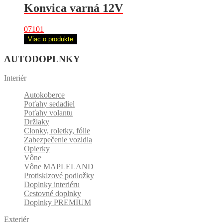
Konvica varná 12V
07101
Viac o produkte
AUTODOPLNKY
Interiér
Autokoberce
Poťahy sedadiel
Poťahy volantu
Držiaky
Clonky, roletky, fólie
Zabezpečenie vozidla
Opierky
Vône
Vône MAPLELAND
Protisklzové podložky
Doplnky interiéru
Cestovné doplnky
Doplnky PREMIUM
Exteriér