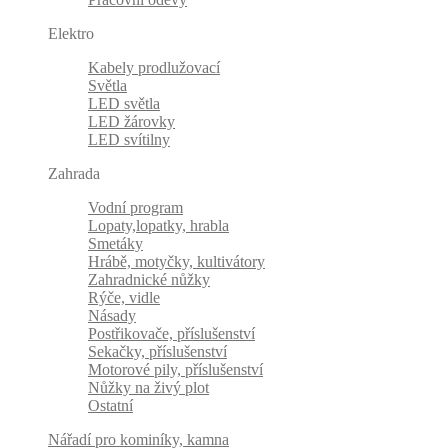
Elektro
Kabely prodlužovací
Světla
LED světla
LED žárovky
LED svítilny
Zahrada
Vodní program
Lopaty,lopatky, hrabla
Smetáky
Hrábě, motyčky, kultivátory
Zahradnické nůžky
Rýče, vidle
Násady
Postřikovače, příslušenství
Sekačky, příslušenství
Motorové pily, příslušenství
Nůžky na živý plot
Ostatní
Nářadí pro kominíky, kamna