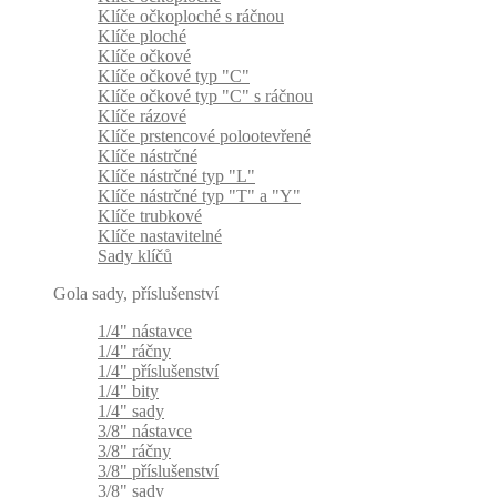
Klíče očkoploché s ráčnou
Klíče ploché
Klíče očkové
Klíče očkové typ "C"
Klíče očkové typ "C" s ráčnou
Klíče rázové
Klíče prstencové polootevřené
Klíče nástrčné
Klíče nástrčné typ "L"
Klíče nástrčné typ "T" a "Y"
Klíče trubkové
Klíče nastavitelné
Sady klíčů
Gola sady, příslušenství
1/4" nástavce
1/4" ráčny
1/4" příslušenství
1/4" bity
1/4" sady
3/8" nástavce
3/8" ráčny
3/8" příslušenství
3/8" sady