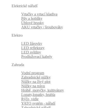
Elektrické nářadí
Vrtačky a vrtací kladiva
Pily a hoblíky
Úhlové brusky
AKU vrtačky / šroubováky
Elektro
LED žárovky
LED reflektory
LED svítilny
Prodlužovací kabely
Zahrada
Vodní program
Zahradnické nůžky
Nůžky na živý plot
Nůžky na trávu
Hrábě, motyčky, kultivátory
Lopaty,lopatky, hrabla
Rýče, vidle
YATO systém - nářadí
Zahradnické nářadí