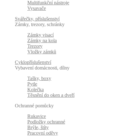
Multifunkční nástroje
Vysavače
Svářečky, příslušenství
Zámky, trezory, schránky
Zámky visací
Zámky na kola
Trezory
Vložky zámků
Cyklopříslušenství
Vybavení domácnosti, dílny
Tašky, boxy
Pytle
Kolečka
Těsnění do oken a dveří
Ochranné pomůcky
Rukavice
Podložky ochranné
Brýle, štíty
Pracovní oděvy