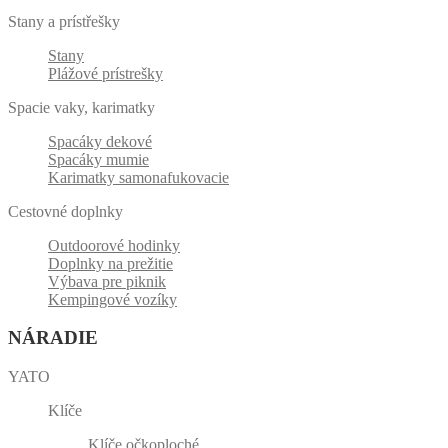
Stany a prístřešky
Stany
Plážové prístrešky
Spacie vaky, karimatky
Spacáky dekové
Spacáky mumie
Karimatky samonafukovacie
Cestovné doplnky
Outdoorové hodinky
Doplnky na prežitie
Výbava pre piknik
Kempingové vozíky
NÁRADIE
YATO
Klíče
Klíče očkoploché