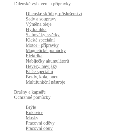
Dílenské vybavení a přípravky
Dílenské skříňky, příslušenství
Sady a soupravy
Výměna oleje
Hydraulika
Stahováky, svěrky
Kleště speciální
Motor - přípravky
Magnetické pomůcky
Elektrika
Nabíječky akumulátorů
Hevery, navijáky
Klíče speciální
Brzdy, kola, pneu
Multifunkční nástroje
Brašny a kapsáře
Ochranné pomůcky
Brýle
Rukavice
Masky
Pracovní oděvy
Pracovní obuv