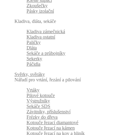
Kleště štípací
Zkoušečky
Pásky izolační
Kladiva, dláta, sekáče
Kladiva zámečnická
Kladiva ostatní
Paličky
Dláta
Sekáče a průbojníky
Sekerky
Páčidla
Svěrky, svěráky
Nářadí pro vrtání, řezání a pilování
Vrtáky
Pilové kotouče
Výstružníky
Sekáče SDS
Závitníky, příslušenství
Frézky do dřeva
Kotouče řezací diamantové
Kotouče řezací na kámen
Kotouče řezací na kov a hliník