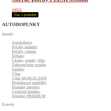
10022
Viac o produkte
AUTODOPLNKY
Interiér
Autokoberce
Poťahy sedadiel
Poťahy volantu
Držiaky
Clonky, roletky, fólie
Zabezpečenie vozidla
Opierky
Vône
Vône MAPLELAND
Protisklzové podložky
Doplnky interiéru
Cestovné doplnky
Doplnky PREMIUM
Exteriér