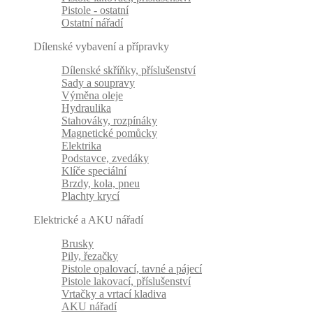
Pistole - ostatní
Ostatní nářadí
Dílenské vybavení a přípravky
Dílenské skříňky, příslušenství
Sady a soupravy
Výměna oleje
Hydraulika
Stahováky, rozpínáky
Magnetické pomůcky
Elektrika
Podstavce, zvedáky
Klíče speciální
Brzdy, kola, pneu
Plachty krycí
Elektrické a AKU nářadí
Brusky
Pily, řezačky
Pistole opalovací, tavné a pájecí
Pistole lakovací, příslušenství
Vrtačky a vrtací kladiva
AKU nářadí