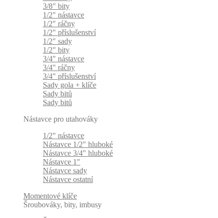
3/8" bity
1/2" nástavce
1/2" ráčny
1/2" příslušenství
1/2" sady
1/2" bity
3/4" nástavce
3/4" ráčny
3/4" příslušenství
Sady gola + klíče
Sady bitů
Sady bitů
Nástavce pro utahováky
1/2" nástavce
Nástavce 1/2" hluboké
Nástavce 3/4" hluboké
Nástavce 1"
Nástavce sady
Nástavce ostatní
Momentové klíče
Šroubováky, bity, imbusy