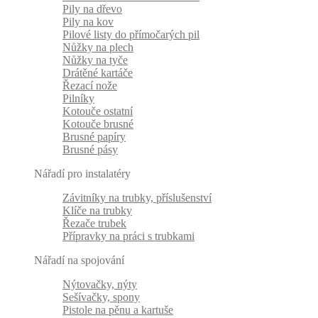
Pily na dřevo
Pily na kov
Pilové listy do přímočarých pil
Nůžky na plech
Nůžky na tyče
Drátěné kartáče
Řezací nože
Pilníky
Kotouče ostatní
Kotouče brusné
Brusné papíry
Brusné pásy
Nářadí pro instalatéry
Závitníky na trubky, příslušenství
Klíče na trubky
Řezače trubek
Přípravky na práci s trubkami
Nářadí na spojování
Nýtovačky, nýty
Sešívačky, spony
Pistole na pěnu a kartuše