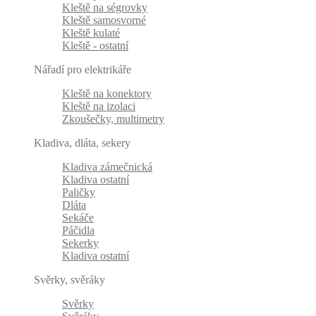
Kleště na ségrovky
Kleště samosvorné
Kleště kulaté
Kleště - ostatní
Nářadí pro elektrikáře
Kleště na konektory
Kleště na izolaci
Zkoušečky, multimetry
Kladiva, dláta, sekery
Kladiva zámečnická
Kladiva ostatní
Paličky
Dláta
Sekáče
Páčidla
Sekerky
Kladiva ostatní
Svěrky, svěráky
Svěrky