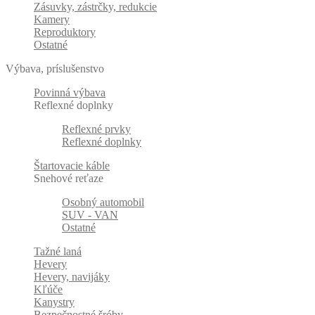
Zásuvky, zástrčky, redukcie
Kamery
Reproduktory
Ostatné
Výbava, príslušenstvo
Povinná výbava
Reflexné doplnky
Reflexné prvky
Reflexné doplnky
Štartovacie káble
Snehové reťaze
Osobný automobil
SUV - VAN
Ostatné
Tažné laná
Hevery
Hevery, navijáky
Kľúče
Kanystry
Bezpečnostné šróby