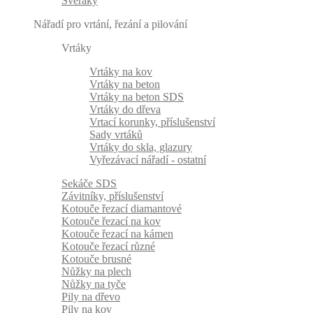
Svěráky
Nářadí pro vrtání, řezání a pilování
Vrtáky
Vrtáky na kov
Vrtáky na beton
Vrtáky na beton SDS
Vrtáky do dřeva
Vrtací korunky, příslušenství
Sady vrtáků
Vrtáky do skla, glazury
Vyřezávací nářadí - ostatní
Sekáče SDS
Závitníky, příslušenství
Kotouče řezací diamantové
Kotouče řezací na kov
Kotouče řezací na kámen
Kotouče řezací různé
Kotouče brusné
Nůžky na plech
Nůžky na tyče
Pily na dřevo
Pily na kov