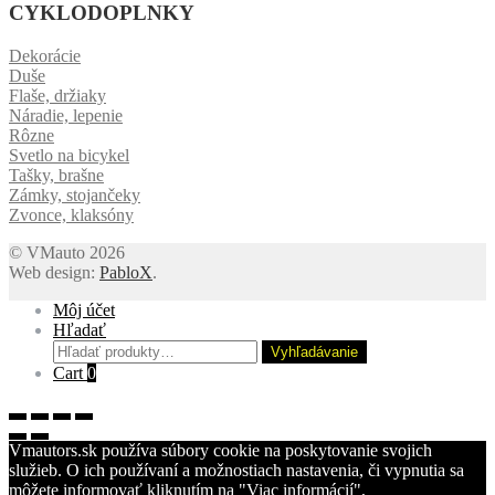
CYKLODOPLNKY
Dekorácie
Duše
Flaše, držiaky
Náradie, lepenie
Rôzne
Svetlo na bicykel
Tašky, brašne
Zámky, stojančeky
Zvonce, klaksóny
© VMauto 2026
Web design:
PabloX
.
Môj účet
Hľadať
Hľadať:
Vyhľadávanie
Cart
0
Vmautors.sk používa súbory cookie na poskytovanie svojich
služieb. O ich používaní a možnostiach nastavenia, či vypnutia sa
môžete informovať kliknutím na "Viac informácií",