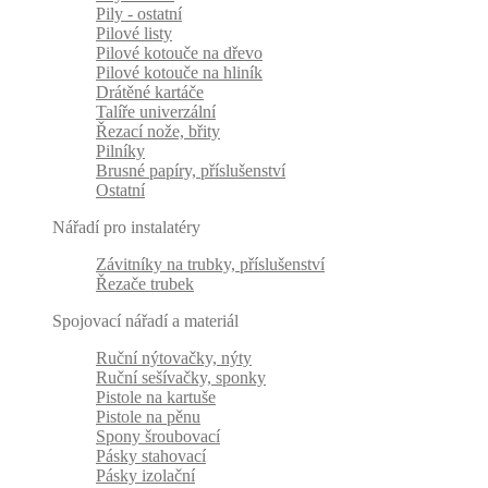
Pily - ostatní
Pilové listy
Pilové kotouče na dřevo
Pilové kotouče na hliník
Drátěné kartáče
Talíře univerzální
Řezací nože, břity
Pilníky
Brusné papíry, příslušenství
Ostatní
Nářadí pro instalatéry
Závitníky na trubky, příslušenství
Řezače trubek
Spojovací nářadí a materiál
Ruční nýtovačky, nýty
Ruční sešívačky, sponky
Pistole na kartuše
Pistole na pěnu
Spony šroubovací
Pásky stahovací
Pásky izolační