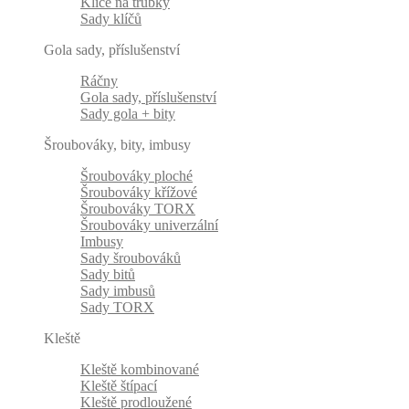
Klíče na trubky
Sady klíčů
Gola sady, příslušenství
Ráčny
Gola sady, příslušenství
Sady gola + bity
Šroubováky, bity, imbusy
Šroubováky ploché
Šroubováky křížové
Šroubováky TORX
Šroubováky univerzální
Imbusy
Sady šroubováků
Sady bitů
Sady imbusů
Sady TORX
Kleště
Kleště kombinované
Kleště štípací
Kleště prodloužené