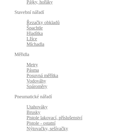
Pájky, hořáky
Stavební nářadí
Řezačky obkladů
Špachtle
Hladítka
Lžíce
Míchadla
Měřidla
Metry
Pásma
Posuvná měřítka
Vodováhy
Spároměry
Pneumatické nářadí
Utahováky
Brusky
Pistole lakovací, příslušenství
Pistole - ostatní
Nýtovačky, sešívačky