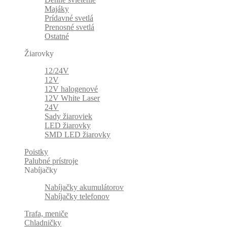
Majáky
Prídavné svetlá
Prenosné svetlá
Ostatné
Žiarovky
12/24V
12V
12V halogenové
12V White Laser
24V
Sady žiaroviek
LED žiarovky
SMD LED žiarovky
Poistky
Palubné prístroje
Nabíjačky
Nabíjačky akumulátorov
Nabíjačky telefonov
Trafa, meniče
Chladničky