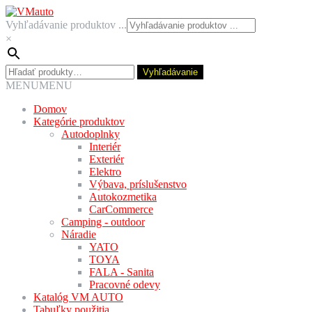
Preskočiť
Preskočiť
na
na
Vyhľadávanie produktov ...
navigáciu
obsah
×
Hľadať:
Vyhľadávanie
MENU
MENU
Domov
Kategórie produktov
Autodoplnky
Interiér
Exteriér
Elektro
Výbava, príslušenstvo
Autokozmetika
CarCommerce
Camping - outdoor
Náradie
YATO
TOYA
FALA - Sanita
Pracovné odevy
Katalóg VM AUTO
Tabuľky použitia