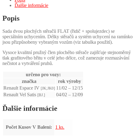
Ďalšie informácie
Popis
Sada dvou plochých stěračů FLAT (řidič + spolujezdec) se
speciálním uchycením. Délky stěračů a systém uchycení na ramínko
jsou přizpůsobeny vybraným vozům (viz tabulka použití).
Vysoce kvalitní pružný člen plochého stěrače zajišťuje stejnoměrný
tlak grafitového břitu v celé jeho délce, což zamezuje rozmazávání
nečistot a vytváření pruhů.
určeno pro vozy:
značka
rok výroby
Renault Espace IV
11/02 – 12/15
[JK;JK0]
Renault Vel Satis
04/02 – 12/09
[BJ.]
Ďalšie informácie
Počet Kusov V Balení:
1 ks.