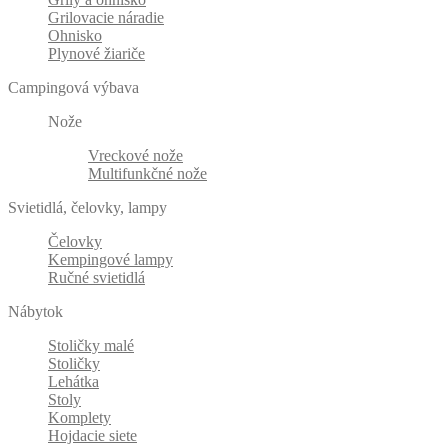
Grilovacie náradie
Ohnisko
Plynové žiariče
Campingová výbava
Nože
Vreckové nože
Multifunkčné nože
Svietidlá, čelovky, lampy
Čelovky
Kempingové lampy
Ručné svietidlá
Nábytok
Stoličky malé
Stoličky
Lehátka
Stoly
Komplety
Hojdacie siete