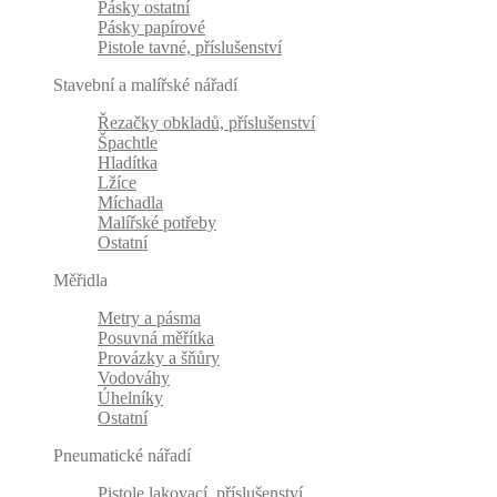
Pásky ostatní
Pásky papírové
Pistole tavné, příslušenství
Stavební a malířské nářadí
Řezačky obkladů, příslušenství
Špachtle
Hladítka
Lžíce
Míchadla
Malířské potřeby
Ostatní
Měřidla
Metry a pásma
Posuvná měřítka
Provázky a šňůry
Vodováhy
Úhelníky
Ostatní
Pneumatické nářadí
Pistole lakovací, příslušenství