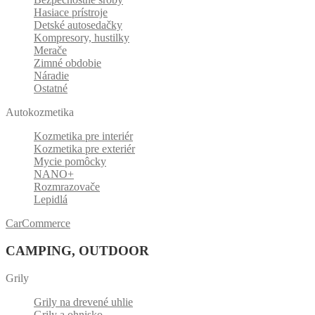
Hasiace prístroje
Detské autosedačky
Kompresory, hustilky
Merače
Zimné obdobie
Náradie
Ostatné
Autokozmetika
Kozmetika pre interiér
Kozmetika pre exteriér
Mycie pomôcky
NANO+
Rozmrazovače
Lepidlá
CarCommerce
CAMPING, OUTDOOR
Grily
Grily na drevené uhlie
Grily a ohnisko