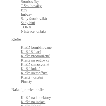
Šroubováky
T šroubováky
Bity
Imbusy
Sady šroubováků
Sady bitů
TORX
Nástavce, držáky
Kleště
Kleště kombinované
Kleště štípací
Kleště prodloužené
Kleště na ségrovky
Kleště samosvorné
Kleště kulaté
Kleště klempířské
Kleště - ostatní
Pinzety
Nářadí pro elektrikáře
Kleště na konektory
Kleště na izolaci