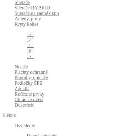
Stierače
Stierače HYBRID
Stierače na zadné okno
Antény, prúty
Kryty kolies
13"
14"
15"
16"
17"
Nosiče
Plachty ochranné
Popruhy, upínače
Podložky ŠPZ
Zrkadlá
Reflexné prvky
Chrániče dverí
Dekorácie
Elektro
Osvetlenie
Denné svietenie