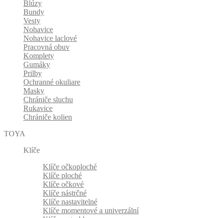
Blúzy
Bundy
Vesty
Nohavice
Nohavice laclové
Pracovná obuv
Komplety
Gumáky
Prilby
Ochranné okuliare
Masky
Chrániče sluchu
Rukavice
Chrániče kolien
TOYA
Klíče
Klíče očkoploché
Klíče ploché
Klíče očkové
Klíče nástrčné
Klíče nastavitelné
Klíče momentové a univerzální