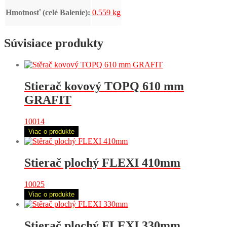
Hmotnosť (celé Balenie):
0.559 kg
Súvisiace produkty
Stierač kovový TOPQ 610 mm
GRAFIT
10014
Viac o produkte
Stierač plochý FLEXI 410mm
10025
Viac o produkte
Stierač plochý FLEXI 330mm