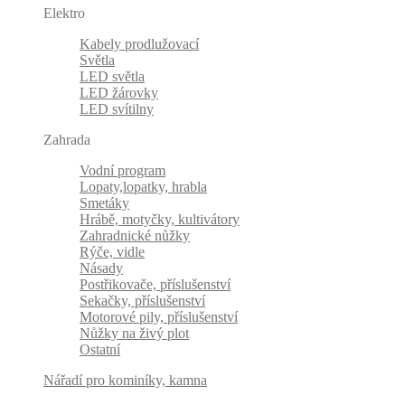
Elektro
Kabely prodlužovací
Světla
LED světla
LED žárovky
LED svítilny
Zahrada
Vodní program
Lopaty,lopatky, hrabla
Smetáky
Hrábě, motyčky, kultivátory
Zahradnické nůžky
Rýče, vidle
Násady
Postřikovače, příslušenství
Sekačky, příslušenství
Motorové pily, příslušenství
Nůžky na živý plot
Ostatní
Nářadí pro kominíky, kamna