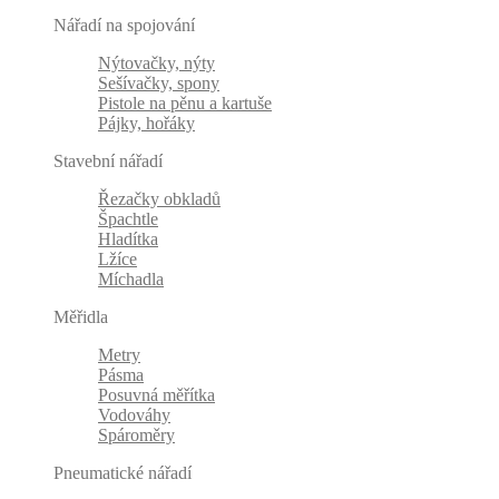
Nářadí na spojování
Nýtovačky, nýty
Sešívačky, spony
Pistole na pěnu a kartuše
Pájky, hořáky
Stavební nářadí
Řezačky obkladů
Špachtle
Hladítka
Lžíce
Míchadla
Měřidla
Metry
Pásma
Posuvná měřítka
Vodováhy
Spároměry
Pneumatické nářadí