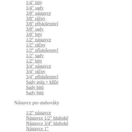
1/4" bity
1/4" sady
3/8" nástavce
3/8" ráčny
3/8" příslušenství
3/8" sady
3/8" bity
1/2" nástavce
1/2" ráčny
1/2" příslušenství
1/2" sady
1/2" bity
3/4" nástavce
3/4" ráčny
3/4" příslušenství
Sady gola + klíče
Sady bitů
Sady bitů
Nástavce pro utahováky
1/2" nástavce
Nástavce 1/2" hluboké
Nástavce 3/4" hluboké
Nástavce 1"