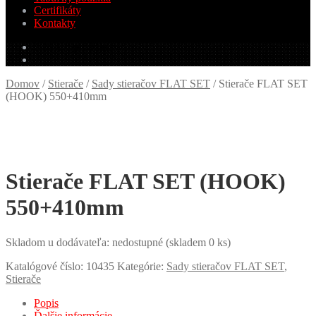
Certifikáty
Kontakty
0.00
€
0 produktov
Domov
/
Stierače
/
Sady stieračov FLAT SET
/
Stierače FLAT SET
(HOOK) 550+410mm
Stierače FLAT SET (HOOK)
550+410mm
Skladom u dodávateľa: nedostupné (skladem 0 ks)
Katalógové číslo:
10435
Kategórie:
Sady stieračov FLAT SET
,
Stierače
Popis
Ďalšie informácie