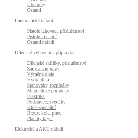
Úhelníky
Ostatní
Pneumatické nářadí
Pistole lakovací, příslušenství
Pistole - ostatní
Ostatní nářadí
Dílenské vybavení a přípravky
Dílenské skříňky, příslušenství
Sady a soupravy
Výměna oleje
Hydraulika
Stahováky, rozpínáky
Magnetické pomůcky
Elektrika
Podstavce, zvedáky
Klíče speciální
Brzdy, kola, pneu
Plachty krycí
Elektrické a AKU nářadí