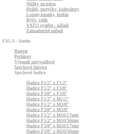
Nůžky na trávu
Hrábě, motyčky, kultivátory
Lopaty,lopatky, hrabla
Rýče, vidle
YATO systém - nářadí
Zahradnické nářadí
FALA - Sanita
Baterie
Perlátory
Výpustě umyvadlové
Sprchové hlavice
Sprchové hadice
Hadice F1/2" x F1/2"
Hadice F1/2" x F3/8"
Hadice F3/8" x F3/8"
Hadice F1/2" x M1/2"
Hadice F1/2" x M3/8"
Hadice F3/8" x M3/8"
Hadice F1/2" x M10/17mm
Hadice F1/2" x M10/50mm
Hadice F3/8" x M10/17mm
Hadice F3/8" x M10/50mm