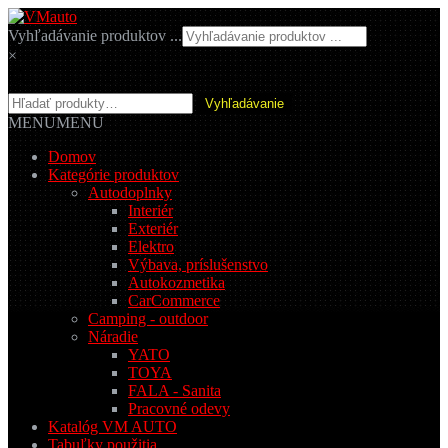
Preskočiť
Preskočiť
na
na
Vyhľadávanie produktov ...
navigáciu
obsah
×
Hľadať:
Vyhľadávanie
MENU
MENU
Domov
Kategórie produktov
Autodoplnky
Interiér
Exteriér
Elektro
Výbava, príslušenstvo
Autokozmetika
CarCommerce
Camping - outdoor
Náradie
YATO
TOYA
FALA - Sanita
Pracovné odevy
Katalóg VM AUTO
Tabuľky použitia