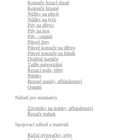
Kotouče řezací různé
Kotouče brusné
Nůžky na plech
Nůžky na tyče
Pily na dřevo
Pily na kov
Pily - ostatní
Pilové listy
Pilové kotouče na dřevo
Pilové kotouče na hliník
Drátěné kartáče
Talíře univerzální
Řezací nože, břity
Pilníky
Brusné papíry, příslušenství
Ostatní
Nářadí pro instalatéry
Závitníky na trubky, příslušenství
Řezače trubek
Spojovací nářadí a materiál
Ruční nýtovačky, nýty