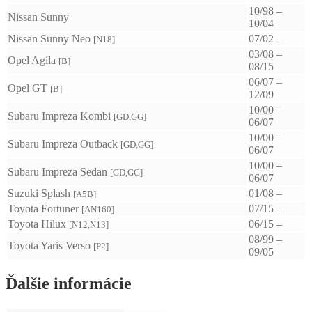
10/98 –
Nissan Sunny
10/04
Nissan Sunny Neo
07/02 –
[N18]
03/08 –
Opel Agila
[B]
08/15
06/07 –
Opel GT
[B]
12/09
10/00 –
Subaru Impreza Kombi
[GD,GG]
06/07
10/00 –
Subaru Impreza Outback
[GD,GG]
06/07
10/00 –
Subaru Impreza Sedan
[GD,GG]
06/07
Suzuki Splash
01/08 –
[A5B]
Toyota Fortuner
07/15 –
[AN160]
Toyota Hilux
06/15 –
[N12,N13]
08/99 –
Toyota Yaris Verso
[P2]
09/05
Ďalšie informácie