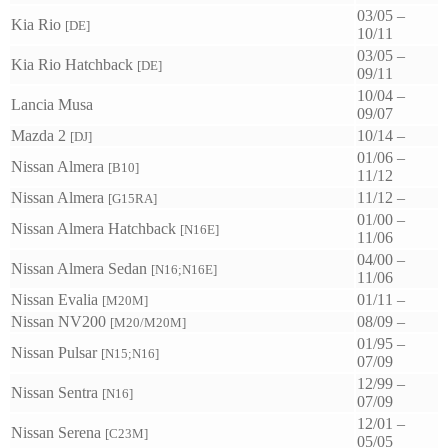
03/05 –
Kia Rio
[DE]
10/11
03/05 –
Kia Rio Hatchback
[DE]
09/11
10/04 –
Lancia Musa
09/07
Mazda 2
10/14 –
[DJ]
01/06 –
Nissan Almera
[B10]
11/12
Nissan Almera
11/12 –
[G15RA]
01/00 –
Nissan Almera Hatchback
[N16E]
11/06
04/00 –
Nissan Almera Sedan
[N16;N16E]
11/06
Nissan Evalia
01/11 –
[M20M]
Nissan NV200
08/09 –
[M20/M20M]
01/95 –
Nissan Pulsar
[N15;N16]
07/09
12/99 –
Nissan Sentra
[N16]
07/09
12/01 –
Nissan Serena
[C23M]
05/05