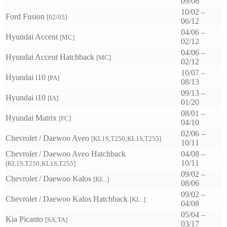
09/08
10/02 –
Ford Fusion
[02/05]
06/12
04/06 –
Hyundai Accent
[MC]
02/12
04/06 –
Hyundai Accent Hatchback
[MC]
02/12
10/07 –
Hyundai i10
[PA]
08/13
09/13 –
Hyundai i10
[IA]
01/20
08/01 –
Hyundai Matrix
[FC]
04/10
02/06 –
Chevrolet / Daewoo Aveo
[KL1S,T250;KL1S,T255]
10/11
Chevrolet / Daewoo Aveo Hatchback
04/08 –
10/11
[KL1S,T250;KL1S,T255]
09/02 –
Chevrolet / Daewoo Kalos
[KL..]
08/06
09/02 –
Chevrolet / Daewoo Kalos Hatchback
[KL..]
04/08
05/04 –
Kia Picanto
[SA;TA]
03/17