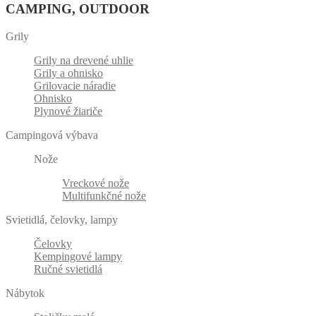
CAMPING, OUTDOOR
Grily
Grily na drevené uhlie
Grily a ohnisko
Grilovacie náradie
Ohnisko
Plynové žiariče
Campingová výbava
Nože
Vreckové nože
Multifunkčné nože
Svietidlá, čelovky, lampy
Čelovky
Kempingové lampy
Ručné svietidlá
Nábytok