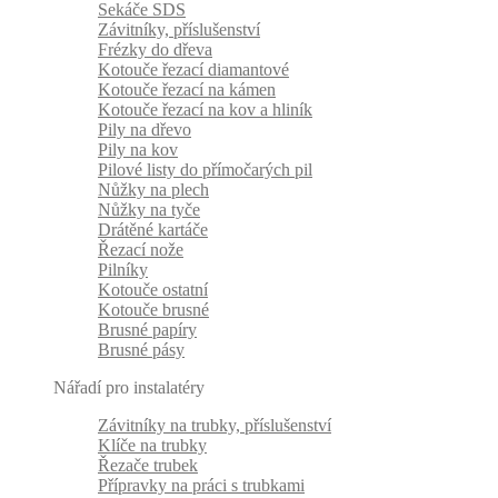
Sekáče SDS
Závitníky, příslušenství
Frézky do dřeva
Kotouče řezací diamantové
Kotouče řezací na kámen
Kotouče řezací na kov a hliník
Pily na dřevo
Pily na kov
Pilové listy do přímočarých pil
Nůžky na plech
Nůžky na tyče
Drátěné kartáče
Řezací nože
Pilníky
Kotouče ostatní
Kotouče brusné
Brusné papíry
Brusné pásy
Nářadí pro instalatéry
Závitníky na trubky, příslušenství
Klíče na trubky
Řezače trubek
Přípravky na práci s trubkami