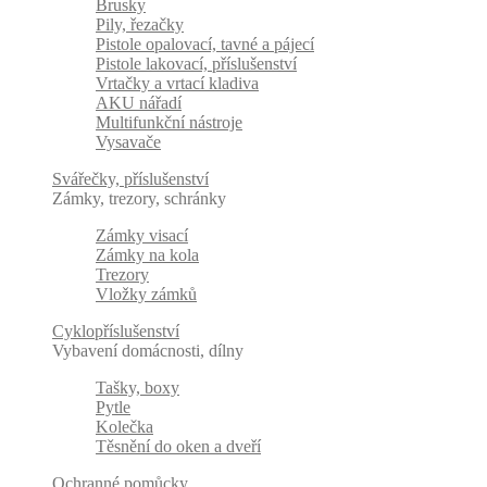
Brusky
Pily, řezačky
Pistole opalovací, tavné a pájecí
Pistole lakovací, příslušenství
Vrtačky a vrtací kladiva
AKU nářadí
Multifunkční nástroje
Vysavače
Svářečky, příslušenství
Zámky, trezory, schránky
Zámky visací
Zámky na kola
Trezory
Vložky zámků
Cyklopříslušenství
Vybavení domácnosti, dílny
Tašky, boxy
Pytle
Kolečka
Těsnění do oken a dveří
Ochranné pomůcky