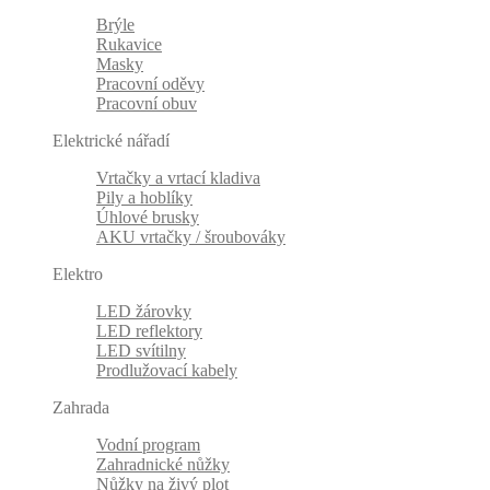
Brýle
Rukavice
Masky
Pracovní oděvy
Pracovní obuv
Elektrické nářadí
Vrtačky a vrtací kladiva
Pily a hoblíky
Úhlové brusky
AKU vrtačky / šroubováky
Elektro
LED žárovky
LED reflektory
LED svítilny
Prodlužovací kabely
Zahrada
Vodní program
Zahradnické nůžky
Nůžky na živý plot