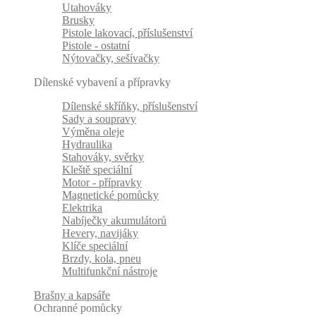
Utahováky
Brusky
Pistole lakovací, příslušenství
Pistole - ostatní
Nýtovačky, sešívačky
Dílenské vybavení a přípravky
Dílenské skříňky, příslušenství
Sady a soupravy
Výměna oleje
Hydraulika
Stahováky, svěrky
Kleště speciální
Motor - přípravky
Magnetické pomůcky
Elektrika
Nabíječky akumulátorů
Hevery, navijáky
Klíče speciální
Brzdy, kola, pneu
Multifunkční nástroje
Brašny a kapsáře
Ochranné pomůcky