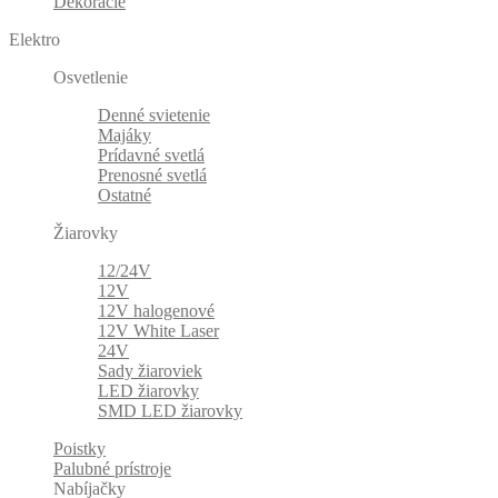
Dekorácie
Elektro
Osvetlenie
Denné svietenie
Majáky
Prídavné svetlá
Prenosné svetlá
Ostatné
Žiarovky
12/24V
12V
12V halogenové
12V White Laser
24V
Sady žiaroviek
LED žiarovky
SMD LED žiarovky
Poistky
Palubné prístroje
Nabíjačky