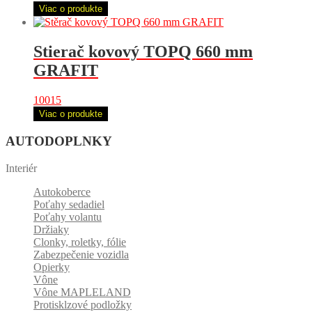
Viac o produkte
Stierač kovový TOPQ 660 mm
GRAFIT
10015
Viac o produkte
AUTODOPLNKY
Interiér
Autokoberce
Poťahy sedadiel
Poťahy volantu
Držiaky
Clonky, roletky, fólie
Zabezpečenie vozidla
Opierky
Vône
Vône MAPLELAND
Protisklzové podložky