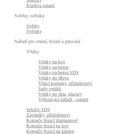
Sekerky
Kladiva ostatní
Svěrky, svěráky
Svěrky
Svěráky
Nářadí pro vrtání, řezání a pilování
Vrtáky
Vrtáky na kov
Vrtáky na beton
Vrtáky na beton SDS
Vrtáky do dřeva
Vrtací korunky, příslušenství
Sady vrtáků
Vrtáky do skla, glazury
Vyřezávací nářadí - ostatní
Sekáče SDS
Závitníky, příslušenství
Kotouče řezací diamantové
Kotouče řezací na kov
Kotouče řezací na kámen