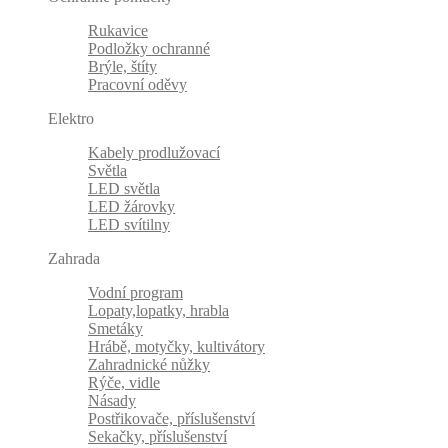
Rukavice
Podložky ochranné
Brýle, štíty
Pracovní oděvy
Elektro
Kabely prodlužovací
Světla
LED světla
LED žárovky
LED svítilny
Zahrada
Vodní program
Lopaty,lopatky, hrabla
Smetáky
Hrábě, motyčky, kultivátory
Zahradnické nůžky
Rýče, vidle
Násady
Postřikovače, příslušenství
Sekačky, příslušenství