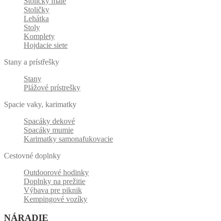
Stoličky malé
Stoličky
Lehátka
Stoly
Komplety
Hojdacie siete
Stany a prístřešky
Stany
Plážové prístrešky
Spacie vaky, karimatky
Spacáky dekové
Spacáky mumie
Karimatky samonafukovacie
Cestovné doplnky
Outdoorové hodinky
Doplnky na prežitie
Výbava pre piknik
Kempingové vozíky
NÁRADIE