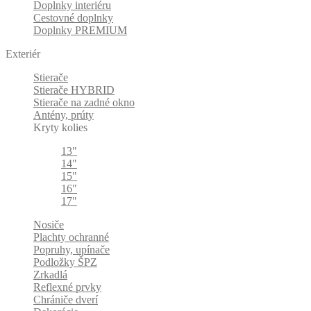
Doplnky interiéru
Cestovné doplnky
Doplnky PREMIUM
Exteriér
Stierače
Stierače HYBRID
Stierače na zadné okno
Antény, prúty
Kryty kolies
13"
14"
15"
16"
17"
Nosiče
Plachty ochranné
Popruhy, upínače
Podložky ŠPZ
Zrkadlá
Reflexné prvky
Chrániče dverí