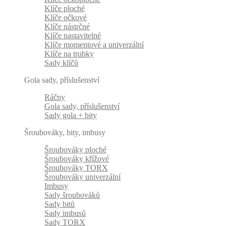
Klíče ploché
Klíče očkové
Klíče nástrčné
Klíče nastavitelné
Klíče momentové a univerzální
Klíče na trubky
Sady klíčů
Gola sady, příslušenství
Ráčny
Gola sady, příslušenství
Sady gola + bity
Šroubováky, bity, imbusy
Šroubováky ploché
Šroubováky křížové
Šroubováky TORX
Šroubováky univerzální
Imbusy
Sady šroubováků
Sady bitů
Sady imbusů
Sady TORX