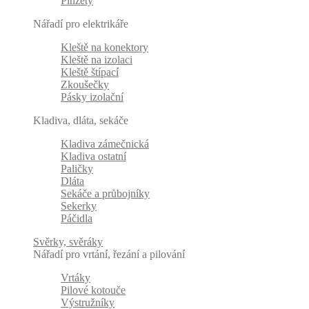
Pinzety
Nářadí pro elektrikáře
Kleště na konektory
Kleště na izolaci
Kleště štípací
Zkoušečky
Pásky izolační
Kladiva, dláta, sekáče
Kladiva zámečnická
Kladiva ostatní
Paličky
Dláta
Sekáče a průbojníky
Sekerky
Páčidla
Svěrky, svěráky
Nářadí pro vrtání, řezání a pilování
Vrtáky
Pilové kotouče
Výstružníky