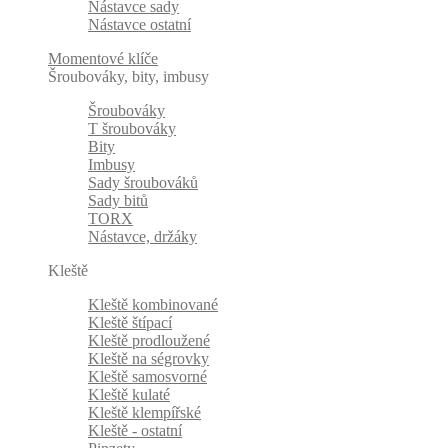
Nástavce sady
Nástavce ostatní
Momentové klíče
Šroubováky, bity, imbusy
Šroubováky
T šroubováky
Bity
Imbusy
Sady šroubováků
Sady bitů
TORX
Nástavce, držáky
Kleště
Kleště kombinované
Kleště štípací
Kleště prodloužené
Kleště na ségrovky
Kleště samosvorné
Kleště kulaté
Kleště klempířské
Kleště - ostatní