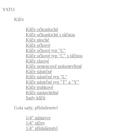
YATO
Klíče
Klíče očkoploché
Klíče očkoploché s ráčnou
Klíče ploché
Klíče očkové
Klíče očkové typ "C"
Klíče očkové typ "C" s ráčnou
Klíče rázové
Klíče prstencové polootevřené
Klíče nástrčné
Klíče nástrčné typ "L"
Klíče nástrčné typ "T" a "Y"
Klíče trubkové
Klíče nastavitelné
Sady klíčů
Gola sady, příslušenství
1/4" nástavce
1/4" ráčny
1/4" příslušenství