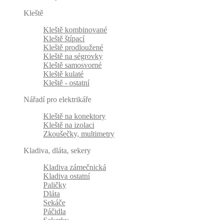
Kleště
Kleště kombinované
Kleště štípací
Kleště prodloužené
Kleště na ségrovky
Kleště samosvorné
Kleště kulaté
Kleště - ostatní
Nářadí pro elektrikáře
Kleště na konektory
Kleště na izolaci
Zkoušečky, multimetry
Kladiva, dláta, sekery
Kladiva zámečnická
Kladiva ostatní
Paličky
Dláta
Sekáče
Páčidla