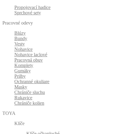
Propojovací hadice
Sprchové sety
Pracovné odevy
Blúzy
Bundy
Vesty
Nohavice
Nohavice laclové
Pracovná obuv
Komplety
Gumáky
Prilby
Ochranné okuliare
Masky
Chrániče sluchu
Rukavice
Chrániče kolien
TOYA
Klíče
Klíče očkoploché