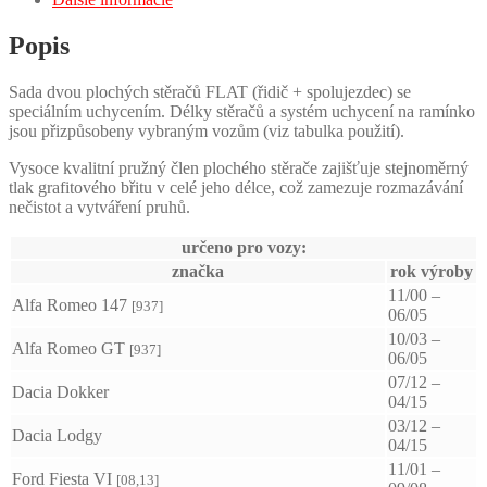
Popis
Sada dvou plochých stěračů FLAT (řidič + spolujezdec) se
speciálním uchycením. Délky stěračů a systém uchycení na ramínko
jsou přizpůsobeny vybraným vozům (viz tabulka použití).
Vysoce kvalitní pružný člen plochého stěrače zajišťuje stejnoměrný
tlak grafitového břitu v celé jeho délce, což zamezuje rozmazávání
nečistot a vytváření pruhů.
určeno pro vozy:
značka
rok výroby
11/00 –
Alfa Romeo 147
[937]
06/05
10/03 –
Alfa Romeo GT
[937]
06/05
07/12 –
Dacia Dokker
04/15
03/12 –
Dacia Lodgy
04/15
11/01 –
Ford Fiesta VI
[08,13]