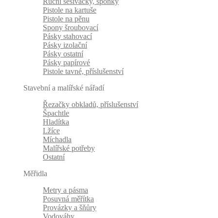
Ruční sešívačky, sponky
Pistole na kartuše
Pistole na pěnu
Spony šroubovací
Pásky stahovací
Pásky izolační
Pásky ostatní
Pásky papírové
Pistole tavné, příslušenství
Stavební a malířské nářadí
Řezačky obkladů, příslušenství
Špachtle
Hladítka
Lžíce
Míchadla
Malířské potřeby
Ostatní
Měřidla
Metry a pásma
Posuvná měřítka
Provázky a šňůry
Vodováhy