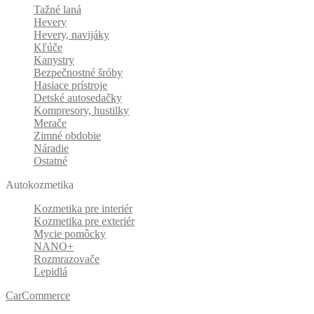
Tažné laná
Hevery
Hevery, navijáky
Kľúče
Kanystry
Bezpečnostné šróby
Hasiace prístroje
Detské autosedačky
Kompresory, hustilky
Merače
Zimné obdobie
Náradie
Ostatné
Autokozmetika
Kozmetika pre interiér
Kozmetika pre exteriér
Mycie pomôcky
NANO+
Rozmrazovače
Lepidlá
CarCommerce