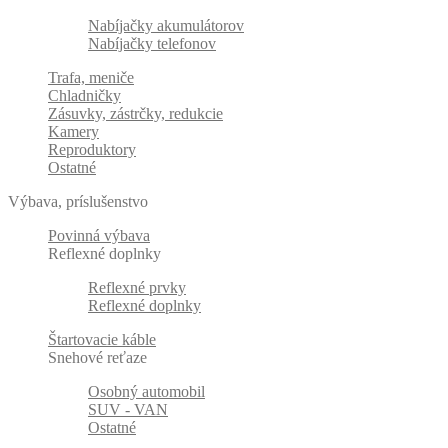
Nabíjačky akumulátorov
Nabíjačky telefonov
Trafa, meniče
Chladničky
Zásuvky, zástrčky, redukcie
Kamery
Reproduktory
Ostatné
Výbava, príslušenstvo
Povinná výbava
Reflexné doplnky
Reflexné prvky
Reflexné doplnky
Štartovacie káble
Snehové reťaze
Osobný automobil
SUV - VAN
Ostatné