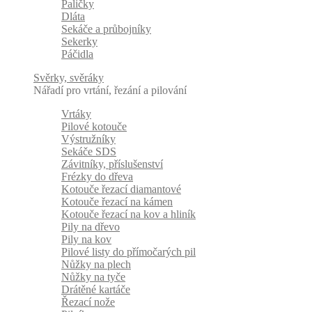
Paličky
Dláta
Sekáče a průbojníky
Sekerky
Páčidla
Svěrky, svěráky
Nářadí pro vrtání, řezání a pilování
Vrtáky
Pilové kotouče
Výstružníky
Sekáče SDS
Závitníky, příslušenství
Frézky do dřeva
Kotouče řezací diamantové
Kotouče řezací na kámen
Kotouče řezací na kov a hliník
Pily na dřevo
Pily na kov
Pilové listy do přímočarých pil
Nůžky na plech
Nůžky na tyče
Drátěné kartáče
Řezací nože