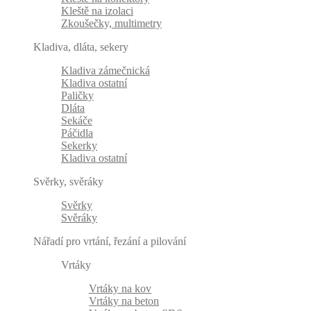
Kleště na izolaci
Zkoušečky, multimetry
Kladiva, dláta, sekery
Kladiva zámečnická
Kladiva ostatní
Paličky
Dláta
Sekáče
Páčidla
Sekerky
Kladiva ostatní
Svěrky, svěráky
Svěrky
Svěráky
Nářadí pro vrtání, řezání a pilování
Vrtáky
Vrtáky na kov
Vrtáky na beton