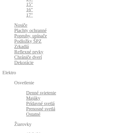
15"
16"
17"
Nosiče
Plachty ochranné
Popruhy, upínače
Podložky ŠPZ
Zrkadlá
Reflexné prvky
Chrániče dverí
Dekorácie
Elektro
Osvetlenie
Denné svietenie
Majáky
Prídavné svetlá
Prenosné svetlá
Ostatné
Žiarovky