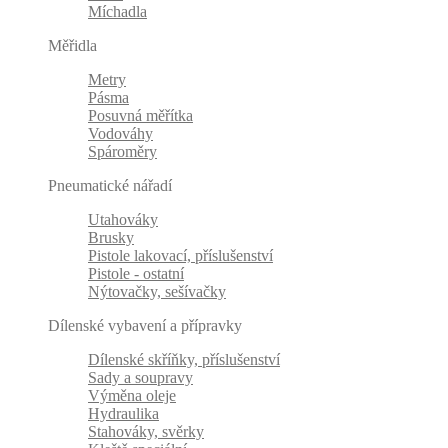
Míchadla
Měřidla
Metry
Pásma
Posuvná měřítka
Vodováhy
Spároměry
Pneumatické nářadí
Utahováky
Brusky
Pistole lakovací, příslušenství
Pistole - ostatní
Nýtovačky, sešívačky
Dílenské vybavení a přípravky
Dílenské skříňky, příslušenství
Sady a soupravy
Výměna oleje
Hydraulika
Stahováky, svěrky