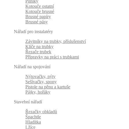
Pilníky
Kotouče ostatní
Kotouče brusné
Brusné papíry
Brusné pásy
Nářadí pro instalatéry
Závitníky na trubky, příslušenství
Klíče na trubky
Řezače trubek
Přípravky na práci s trubkami
Nářadí na spojování
Nýtovačky, nýty
Sešívačky, spony
Pistole na pěnu a kartuše
Pájky, hořáky
Stavební nářadí
Řezačky obkladů
Špachtle
Hladítka
Lžíce