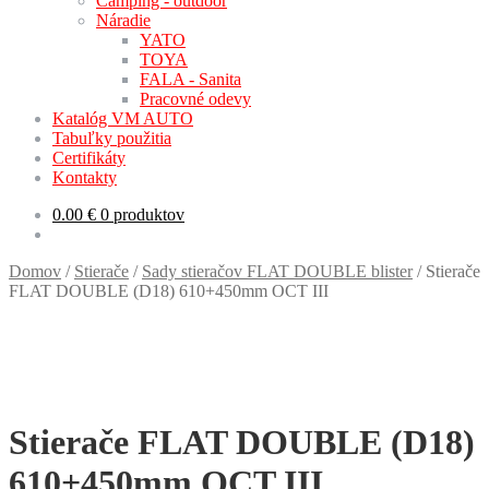
Camping - outdoor
Náradie
YATO
TOYA
FALA - Sanita
Pracovné odevy
Katalóg VM AUTO
Tabuľky použitia
Certifikáty
Kontakty
0.00
€
0 produktov
Domov
/
Stierače
/
Sady stieračov FLAT DOUBLE blister
/
Stierače
FLAT DOUBLE (D18) 610+450mm OCT III
Stierače FLAT DOUBLE (D18)
610+450mm OCT III