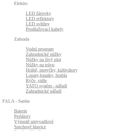
Elektro
LED žárovky
LED reflektory
LED svítilny
Prodlužovací kabely
Zahrada
Vodní program
Zahradnické nůžky
Nůžky na živý plot
Nůžky na trávu
Hrábě, motyčky, kultivátory
Lopaty,lopatky, hrabla
Rýče, vidle
YATO systém - nářadí
Zahradnické nářadí
FALA - Sanita
Baterie
Perlátory
Výpustě umyvadlové
Sprchové hlavice