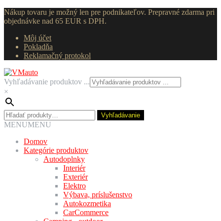
Nákup tovaru je možný len pre podnikateľov. Prepravné zdarma pri
objednávke nad 65 EUR s DPH.
Môj účet
Pokladňa
Reklamačný protokol
Preskočiť
Preskočiť
na
na
Vyhľadávanie produktov ...
navigáciu
obsah
×
Hľadať:
Vyhľadávanie
MENU
MENU
Domov
Kategórie produktov
Autodoplnky
Interiér
Exteriér
Elektro
Výbava, príslušenstvo
Autokozmetika
CarCommerce