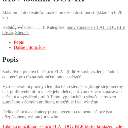
Skladom u dodávateľa: možné omezení dostupnosti (skladem 6-20
ks)
Katalógové číslo:
11118
Kategórie:
Sady stieračov FLAT DOUBLE
blister
,
Stierače
Popis
Ďalšie informácie
Popis
Sady dvou plochých stěračů FLAT (řidič + spolujezdec) s řadou
adaptérů pro různá zakončení ramen stěračů.
Vysoce kvalitní pružný člen plochého stěrače zajišťuje stejnoměrný
tlak grafitového břitu v celé jeho délce, což zamezuje rozmazávání
nečistot a vytváření pruhů.Tento typ plochého stěrače je osazen
gumičkou s černým grafitem, umožňuje i její výměnu.
Délky stěračů a adaptéry pro uchycení na rameno stěrače jsou
přizpůsobeny vybraným vozům.
Tabulka použití sad stěračů FLAT DOUBLE blister ke stažení zde