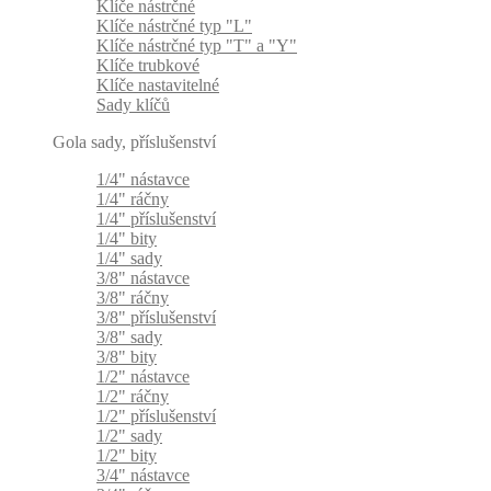
Klíče nástrčné
Klíče nástrčné typ "L"
Klíče nástrčné typ "T" a "Y"
Klíče trubkové
Klíče nastavitelné
Sady klíčů
Gola sady, příslušenství
1/4" nástavce
1/4" ráčny
1/4" příslušenství
1/4" bity
1/4" sady
3/8" nástavce
3/8" ráčny
3/8" příslušenství
3/8" sady
3/8" bity
1/2" nástavce
1/2" ráčny
1/2" příslušenství
1/2" sady
1/2" bity
3/4" nástavce