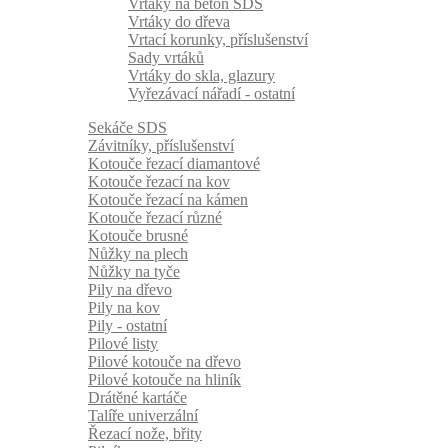
Vrtáky na beton SDS
Vrtáky do dřeva
Vrtací korunky, příslušenství
Sady vrtáků
Vrtáky do skla, glazury
Vyřezávací nářadí - ostatní
Sekáče SDS
Závitníky, příslušenství
Kotouče řezací diamantové
Kotouče řezací na kov
Kotouče řezací na kámen
Kotouče řezací různé
Kotouče brusné
Nůžky na plech
Nůžky na tyče
Pily na dřevo
Pily na kov
Pily - ostatní
Pilové listy
Pilové kotouče na dřevo
Pilové kotouče na hliník
Drátěné kartáče
Talíře univerzální
Řezací nože, břity