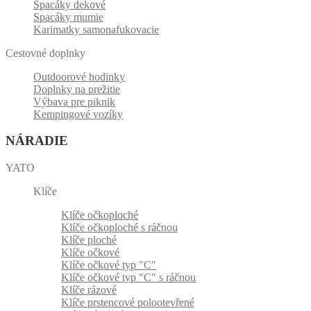
Spacáky dekové
Spacáky mumie
Karimatky samonafukovacie
Cestovné doplnky
Outdoorové hodinky
Doplnky na prežitie
Výbava pre piknik
Kempingové vozíky
NÁRADIE
YATO
Klíče
Klíče očkoploché
Klíče očkoploché s ráčnou
Klíče ploché
Klíče očkové
Klíče očkové typ "C"
Klíče očkové typ "C" s ráčnou
Klíče rázové
Klíče prstencové polootevřené