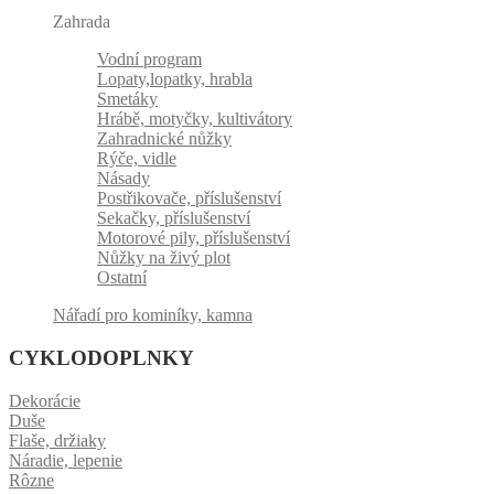
Zahrada
Vodní program
Lopaty,lopatky, hrabla
Smetáky
Hrábě, motyčky, kultivátory
Zahradnické nůžky
Rýče, vidle
Násady
Postřikovače, příslušenství
Sekačky, příslušenství
Motorové pily, příslušenství
Nůžky na živý plot
Ostatní
Nářadí pro kominíky, kamna
CYKLODOPLNKY
Dekorácie
Duše
Flaše, držiaky
Náradie, lepenie
Rôzne