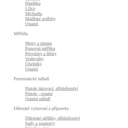
Hladítka
Lžíce
Míchadla
Malířské potřeby
Ostatní
Měřidla
Metry a pásma
Posuvná měřítka
Provázky a šňůry
Vodováhy
Úhelníky
Ostatní
Pneumatické nářadí
Pistole lakovací, příslušenství
Pistole - ostatní
Ostatní nářadí
Dílenské vybavení a přípravky
Dílenské skříňky, příslušenství
Sady a soupravy