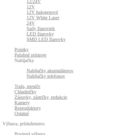
12/24V
12V
12V halogenové
12V White Laser
24V
Sady žiaroviek
LED žiarovky
SMD LED žiarovky
Poistky
Palubné prístroje
Nabíjačky
Nabíjačky akumulátorov
Nabíjačky telefonov
Trafa, meniče
Chladničky
Zásuvky, zástrčky, redukcie
Kamery
Reproduktory
Ostatné
Výbava, príslušenstvo
Povinná výbava