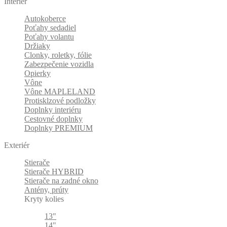
Interiér
Autokoberce
Poťahy sedadiel
Poťahy volantu
Držiaky
Clonky, roletky, fólie
Zabezpečenie vozidla
Opierky
Vône
Vône MAPLELAND
Protisklzové podložky
Doplnky interiéru
Cestovné doplnky
Doplnky PREMIUM
Exteriér
Stierače
Stierače HYBRID
Stierače na zadné okno
Antény, prúty
Kryty kolies
13"
14"