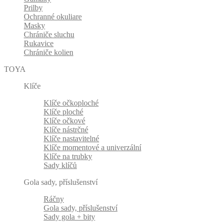
Prilby
Ochranné okuliare
Masky
Chrániče sluchu
Rukavice
Chrániče kolien
TOYA
Klíče
Klíče očkoploché
Klíče ploché
Klíče očkové
Klíče nástrčné
Klíče nastavitelné
Klíče momentové a univerzální
Klíče na trubky
Sady klíčů
Gola sady, příslušenství
Ráčny
Gola sady, příslušenství
Sady gola + bity