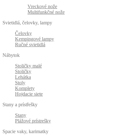
Vreckové nože
Multifunkčné nože
Svietidlá, čelovky, lampy
Čelovky
Kempingové lampy
Ručné svietidlá
Nábytok
Stoličky malé
Stoličky
Lehátka
Stoly
Komplety
Hojdacie siete
Stany a prístřešky
Stany
Plážové prístrešky
Spacie vaky, karimatky