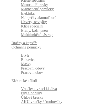
Kleště speciální
Motor - přípravky
Magnetické pomůcky
Elektrika
Nabíječky akumulátorů
Hevery, navijáky
Klíče speciální
Brzdy, kola, pneu
Multifunkční nástroje
Brašny a kapsáře
Ochranné pomůcky
Brýle
Rukavice
Masky
Pracovní oděvy
Pracovní obuv
Elektrické nářadí
Vrtačky a vrtací kladiva
Pily a hoblíky
Úhlové brusky
AKU vrtačky / šroubováky