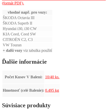
(formát PDF).
vhodné např. pro vozy:
ŠKODA Octavia III
ŠKODA Superb II
Hyundai i30, i30 CW
KIA Ceed, Ceed SW
CITROËN C2, C3
VW Touran
+ další vozy
viz tabulka použití
Ďalšie informácie
Počet Kusov V Balení:
10/40 ks.
Hmotnosť (celé Balenie):
0.495 kg
Súvisiace produkty