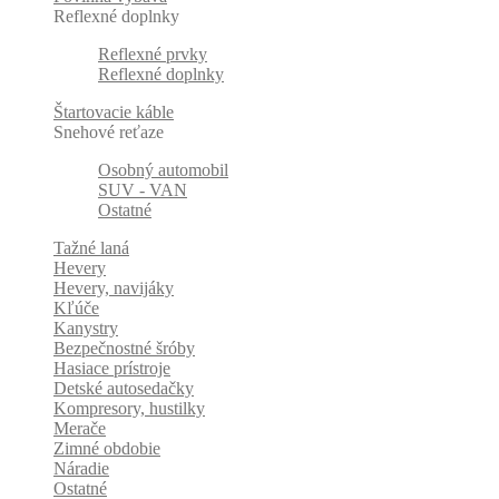
Reflexné doplnky
Reflexné prvky
Reflexné doplnky
Štartovacie káble
Snehové reťaze
Osobný automobil
SUV - VAN
Ostatné
Tažné laná
Hevery
Hevery, navijáky
Kľúče
Kanystry
Bezpečnostné šróby
Hasiace prístroje
Detské autosedačky
Kompresory, hustilky
Merače
Zimné obdobie
Náradie
Ostatné