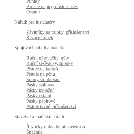
Pilníky
Brusné papíry, příslušenství
Ostatní
Nářadí pro instalatéry
Závitníky na trubky, příslušenství
Řezače trubek
Spojovací nářadí a materiál
Ruční nýtovačky, nýty
Ruční sešívačky, sponky
Pistole na kartuše
Pistole na pěnu
Spony šroubovací
Pásky stahovací
Pásky izolační
Pásky ostatní
Pásky papírové
Pistole tavné, příslušenství
Stavební a malířské nářadí
Řezačky obkladů, příslušenství
Špachtle