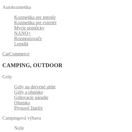
Autokozmetika
Kozmetika pre interiér
Kozmetika pre exteriér
Mycie pomôcky
NANO+
Rozmrazovače
Lepidlá
CarCommerce
CAMPING, OUTDOOR
Grily
Grily na drevené uhlie
Grily a ohnisko
Grilovacie náradie
Ohnisko
Plynové žiariče
Campingová výbava
Nože