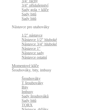
3/4" ráčny
3/4" příslušenství
Sady gola + klíče
Sady bitů
Sady bitů
Nástavce pro utahováky
1/2" nástavce
Nástavce 1/2" hluboké
Nástavce 3/4" hluboké
Nástavce 1"
Nástavce sady
Nástavce ostatní
Momentové klíče
Šroubováky, bity, imbusy
Šroubováky
T šroubováky
Bity
Imbusy
Sady šroubováků
Sady bitů
TORX
Nástavce, držáky