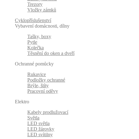
Trezory
Vložky zámků
Cyklopříslušenství
Vybavení domácnosti, dílny
Tašky, boxy
Pytle
Kolečka
Těsnění do oken a dveří
Ochranné pomůcky
Rukavice
Podložky ochranné
Brýle, štíty
Pracovní oděvy
Elektro
Kabely prodlužovací
Světla
LED světla
LED žárovky
LED svítilny