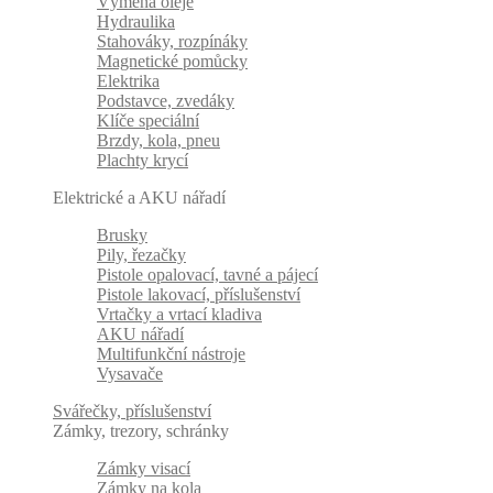
Výměna oleje
Hydraulika
Stahováky, rozpínáky
Magnetické pomůcky
Elektrika
Podstavce, zvedáky
Klíče speciální
Brzdy, kola, pneu
Plachty krycí
Elektrické a AKU nářadí
Brusky
Pily, řezačky
Pistole opalovací, tavné a pájecí
Pistole lakovací, příslušenství
Vrtačky a vrtací kladiva
AKU nářadí
Multifunkční nástroje
Vysavače
Svářečky, příslušenství
Zámky, trezory, schránky
Zámky visací
Zámky na kola