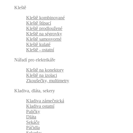
Kleště
Kleště kombinované
Kleště štípací
Kleště prodloužené
Kleště na ségrovky
Kleště samosvorné
Kleště kulaté
Kleště - ostatní
Nářadí pro elektrikáře
Kleště na konektory
Kleště na izolaci
Zkoušečky, multimetry
Kladiva, dláta, sekery
Kladiva zámečnická
Kladiva ostatní
Paličky
Dláta
Sekáče
Páčidla
Sekerky