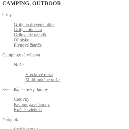
CAMPING, OUTDOOR
Grily
Grily na drevené uhlie
Grily a ohnisko
Grilovacie náradie
Ohnisko
Plynové žiariče
Campingová výbava
Nože
Vreckové nože
Multifunkčné nože
Svietidlá, čelovky, lampy
Čelovky
Kempingové lampy
Ručné svietidlá
Nábytok