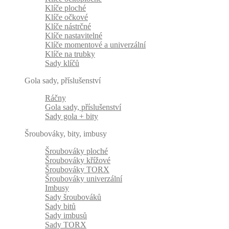
Klíče ploché
Klíče očkové
Klíče nástrčné
Klíče nastavitelné
Klíče momentové a univerzální
Klíče na trubky
Sady klíčů
Gola sady, příslušenství
Ráčny
Gola sady, příslušenství
Sady gola + bity
Šroubováky, bity, imbusy
Šroubováky ploché
Šroubováky křížové
Šroubováky TORX
Šroubováky univerzální
Imbusy
Sady šroubováků
Sady bitů
Sady imbusů
Sady TORX