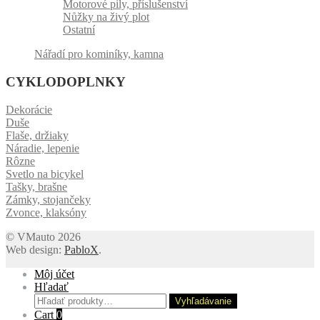
Motorové pily, příslušenství
Nůžky na živý plot
Ostatní
Nářadí pro kominíky, kamna
CYKLODOPLNKY
Dekorácie
Duše
Flaše, držiaky
Náradie, lepenie
Rôzne
Svetlo na bicykel
Tašky, brašne
Zámky, stojančeky
Zvonce, klaksóny
© VMauto 2026
Web design:
PabloX
.
Môj účet
Hľadať
Hľadať:
Vyhľadávanie
Cart
0