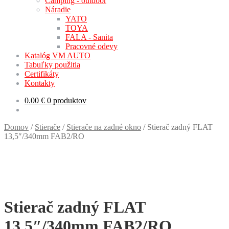
Camping - outdoor
Náradie
YATO
TOYA
FALA - Sanita
Pracovné odevy
Katalóg VM AUTO
Tabuľky použitia
Certifikáty
Kontakty
0.00
€
0 produktov
Domov
/
Stierače
/
Stierače na zadné okno
/
Stierač zadný FLAT
13,5″/340mm FAB2/RO
Stierač zadný FLAT
13,5″/340mm FAB2/RO