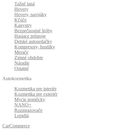
Tažné laná
Hevery
Hevery, navijáky
Kľúče
Kanystry
Bezpečnostné šróby
Hasiace prístroje
Detské autosedačky
Kompresory, hustilky
Merače
Zimné obdobie
Náradie
Ostatné
Autokozmetika
Kozmetika pre interiér
Kozmetika pre exteriér
Mycie pomôcky
NANO+
Rozmrazovače
Lepidlá
CarCommerce