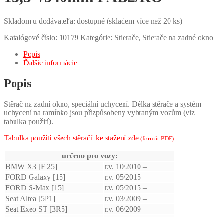
Skladom u dodávateľa: dostupné (skladem více než 20 ks)
Katalógové číslo:
10179
Kategórie:
Stierače
,
Stierače na zadné okno
Popis
Ďalšie informácie
Popis
Stěrač na zadní okno, speciální uchycení. Délka stěrače a systém
uchycení na ramínko jsou přizpůsobeny vybraným vozům (viz
tabulka použití).
Tabulka použítí všech stěračů ke stažení zde
(formát PDF)
určeno pro vozy:
BMW X3 [F 25]
r.v. 10/2010 –
FORD Galaxy [15]
r.v. 05/2015 –
FORD S-Max [15]
r.v. 05/2015 –
Seat Altea [5P1]
r.v. 03/2009 –
Seat Exeo ST [3R5]
r.v. 06/2009 –