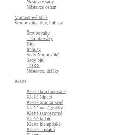
Nástavce sady
Nástavce ostatní
Momentové klíče
Šroubováky, bity, imbusy
Šroubováky
T šroubováky
Bity
Imbusy
Sady šroubováků
Sady bitů
TORX
Nástavce, držáky
Kleště
Kleště kombinované
Kleště štípací
Kleště prodloužené
Kleště na ségrovky
Kleště samosvorné
Kleště kulaté
Kleště klempířské
Kleště - ostatní
Pinzety