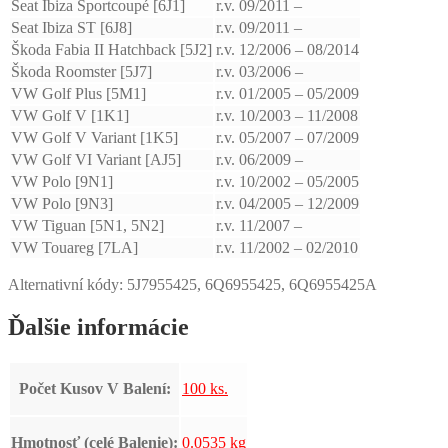
Seat Ibiza Sportcoupé [6J1]
r.v. 09/2011 –
Seat Ibiza ST [6J8]
r.v. 09/2011 –
Škoda Fabia II Hatchback [5J2]
r.v. 12/2006 – 08/2014
Škoda Roomster [5J7]
r.v. 03/2006 –
VW Golf Plus [5M1]
r.v. 01/2005 – 05/2009
VW Golf V [1K1]
r.v. 10/2003 – 11/2008
VW Golf V Variant [1K5]
r.v. 05/2007 – 07/2009
VW Golf VI Variant [AJ5]
r.v. 06/2009 –
VW Polo [9N1]
r.v. 10/2002 – 05/2005
VW Polo [9N3]
r.v. 04/2005 – 12/2009
VW Tiguan [5N1, 5N2]
r.v. 11/2007 –
VW Touareg [7LA]
r.v. 11/2002 – 02/2010
Alternativní kódy: 5J7955425, 6Q6955425, 6Q6955425A
Ďalšie informácie
Počet Kusov V Balení:
100 ks.
Hmotnosť (celé Balenie):
0.0535 kg