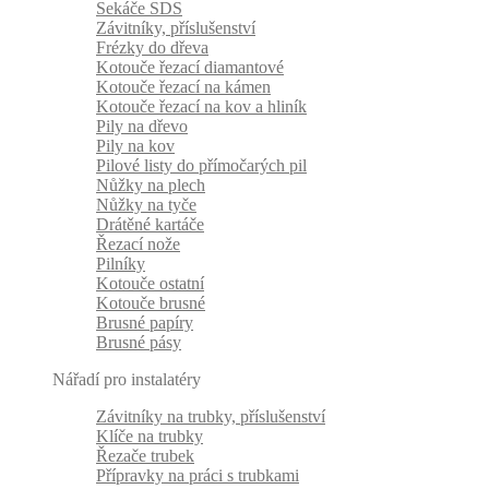
Sekáče SDS
Závitníky, příslušenství
Frézky do dřeva
Kotouče řezací diamantové
Kotouče řezací na kámen
Kotouče řezací na kov a hliník
Pily na dřevo
Pily na kov
Pilové listy do přímočarých pil
Nůžky na plech
Nůžky na tyče
Drátěné kartáče
Řezací nože
Pilníky
Kotouče ostatní
Kotouče brusné
Brusné papíry
Brusné pásy
Nářadí pro instalatéry
Závitníky na trubky, příslušenství
Klíče na trubky
Řezače trubek
Přípravky na práci s trubkami