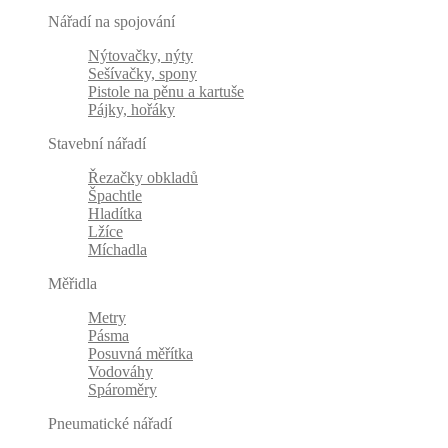
Nářadí na spojování
Nýtovačky, nýty
Sešívačky, spony
Pistole na pěnu a kartuše
Pájky, hořáky
Stavební nářadí
Řezačky obkladů
Špachtle
Hladítka
Lžíce
Míchadla
Měřidla
Metry
Pásma
Posuvná měřítka
Vodováhy
Spároměry
Pneumatické nářadí