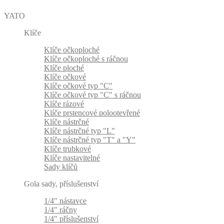
YATO
Klíče
Klíče očkoploché
Klíče očkoploché s ráčnou
Klíče ploché
Klíče očkové
Klíče očkové typ "C"
Klíče očkové typ "C" s ráčnou
Klíče rázové
Klíče prstencové polootevřené
Klíče nástrčné
Klíče nástrčné typ "L"
Klíče nástrčné typ "T" a "Y"
Klíče trubkové
Klíče nastavitelné
Sady klíčů
Gola sady, příslušenství
1/4" nástavce
1/4" ráčny
1/4" příslušenství