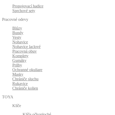
Propojovací hadice
Sprchové sety
Pracovné odevy
Blúzy
Bundy
Vesty
Nohavice
Nohavice laclové
Pracovná obuv
Komplety
Gumáky
Prilby
Ochranné okuliare
Masky
Chrániče sluchu
Rukavice
Chrániče kolien
TOYA
Klíče
Klíče očkoploché