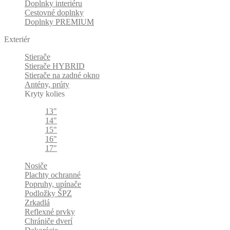
Doplnky interiéru
Cestovné doplnky
Doplnky PREMIUM
Exteriér
Stierače
Stierače HYBRID
Stierače na zadné okno
Antény, prúty
Kryty kolies
13"
14"
15"
16"
17"
Nosiče
Plachty ochranné
Popruhy, upínače
Podložky ŠPZ
Zrkadlá
Reflexné prvky
Chrániče dverí