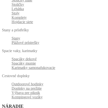
Stoličky malé
Stoličky
Lehátka
Stoly
Komplety
Hojdacie siete
Stany a prístřešky
Stany
Plážové prístrešky
Spacie vaky, karimatky
Spacáky dekové
Spacáky mumie
Karimatky samonafukovacie
Cestovné doplnky
Outdoorové hodinky
Doplnky na prežitie
Výbava pre piknik
Kempingové vozíky
NÁRADIE