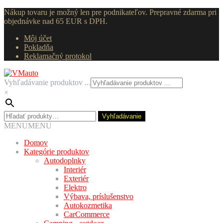
Nákup tovaru je možný len pre podnikateľov. Prepravné zdarma pri
objednávke nad 65 EUR s DPH.
Môj účet
Pokladňa
Reklamačný protokol
Preskočiť
Preskočiť
na
na
Vyhľadávanie produktov ...
navigáciu
obsah
×
Hľadať:
Vyhľadávanie
MENU
MENU
Domov
Kategórie produktov
Autodoplnky
Interiér
Exteriér
Elektro
Výbava, príslušenstvo
Autokozmetika
CarCommerce