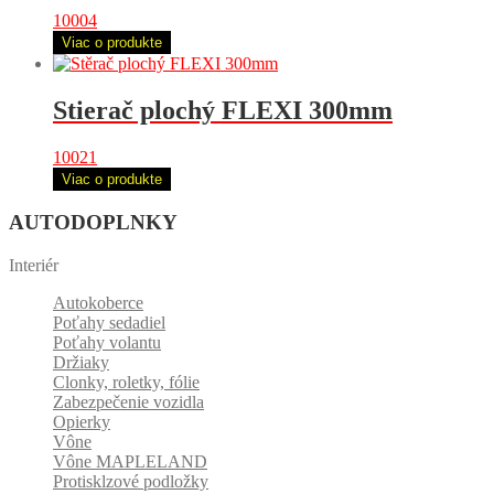
10004
Viac o produkte
Stierač plochý FLEXI 300mm
10021
Viac o produkte
AUTODOPLNKY
Interiér
Autokoberce
Poťahy sedadiel
Poťahy volantu
Držiaky
Clonky, roletky, fólie
Zabezpečenie vozidla
Opierky
Vône
Vône MAPLELAND
Protisklzové podložky