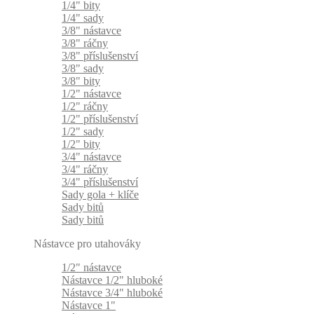
1/4" bity
1/4" sady
3/8" nástavce
3/8" ráčny
3/8" příslušenství
3/8" sady
3/8" bity
1/2" nástavce
1/2" ráčny
1/2" příslušenství
1/2" sady
1/2" bity
3/4" nástavce
3/4" ráčny
3/4" příslušenství
Sady gola + klíče
Sady bitů
Sady bitů
Nástavce pro utahováky
1/2" nástavce
Nástavce 1/2" hluboké
Nástavce 3/4" hluboké
Nástavce 1"