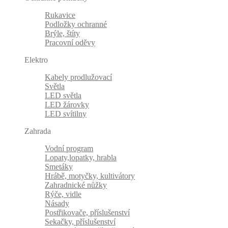
Rukavice
Podložky ochranné
Brýle, štíty
Pracovní oděvy
Elektro
Kabely prodlužovací
Světla
LED světla
LED žárovky
LED svítilny
Zahrada
Vodní program
Lopaty,lopatky, hrabla
Smetáky
Hrábě, motyčky, kultivátory
Zahradnické nůžky
Rýče, vidle
Násady
Postřikovače, příslušenství
Sekačky, příslušenství