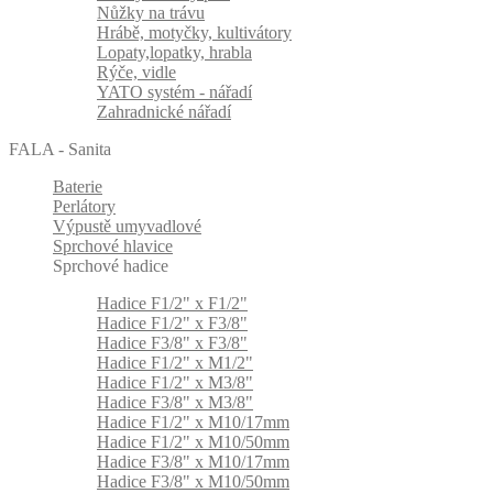
Nůžky na trávu
Hrábě, motyčky, kultivátory
Lopaty,lopatky, hrabla
Rýče, vidle
YATO systém - nářadí
Zahradnické nářadí
FALA - Sanita
Baterie
Perlátory
Výpustě umyvadlové
Sprchové hlavice
Sprchové hadice
Hadice F1/2" x F1/2"
Hadice F1/2" x F3/8"
Hadice F3/8" x F3/8"
Hadice F1/2" x M1/2"
Hadice F1/2" x M3/8"
Hadice F3/8" x M3/8"
Hadice F1/2" x M10/17mm
Hadice F1/2" x M10/50mm
Hadice F3/8" x M10/17mm
Hadice F3/8" x M10/50mm