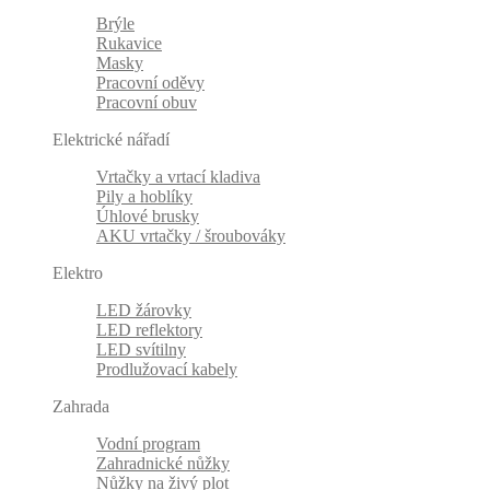
Brýle
Rukavice
Masky
Pracovní oděvy
Pracovní obuv
Elektrické nářadí
Vrtačky a vrtací kladiva
Pily a hoblíky
Úhlové brusky
AKU vrtačky / šroubováky
Elektro
LED žárovky
LED reflektory
LED svítilny
Prodlužovací kabely
Zahrada
Vodní program
Zahradnické nůžky
Nůžky na živý plot