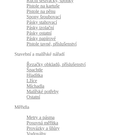
Ruční sešívačky, sponky
Pistole na kartuše
Pistole na pěnu
Spony šroubovací
Pásky stahovací
Pásky izolační
Pásky ostatní
Pásky papírové
Pistole tavné, příslušenství
Stavební a malířské nářadí
Řezačky obkladů, příslušenství
Špachtle
Hladítka
Lžíce
Míchadla
Malířské potřeby
Ostatní
Měřidla
Metry a pásma
Posuvná měřítka
Provázky a šňůry
Vodováhy