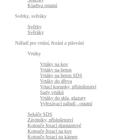
Kladiva ostatní
Svěrky, svěráky
Svěrky
Svěráky
Nářadí pro vrtání, řezání a pilování
Vrtáky
Vrtáky na kov
Vrtáky na beton
Vrtáky na beton SDS
Vrtáky do dřeva
Vrtací korunky, příslušenství
Sady vrtáků
Vrtáky do skla, glazury
Vyřezávací nářadí - ostatní
Sekáče SDS
Závitníky, příslušenství
Kotouče řezací diamantové
Kotouče řezací na kov
Kotouče řezací na kámen