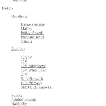
Dekorácie
Elektro
Osvetlenie
Denné svietenie
Majáky
Prídavné svetlá
Prenosné svetlá
Ostatné
Žiarovky
12/24V
12V
12V halogenové
12V White Laser
24V
Sady žiaroviek
LED žiarovky
SMD LED žiarovky
Poistky
Palubné prístroje
Nabíjačky