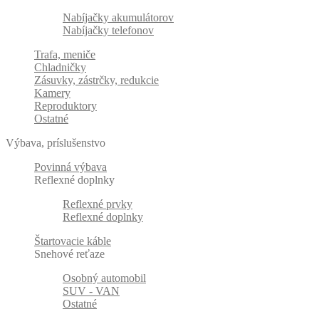
Nabíjačky akumulátorov
Nabíjačky telefonov
Trafa, meniče
Chladničky
Zásuvky, zástrčky, redukcie
Kamery
Reproduktory
Ostatné
Výbava, príslušenstvo
Povinná výbava
Reflexné doplnky
Reflexné prvky
Reflexné doplnky
Štartovacie káble
Snehové reťaze
Osobný automobil
SUV - VAN
Ostatné