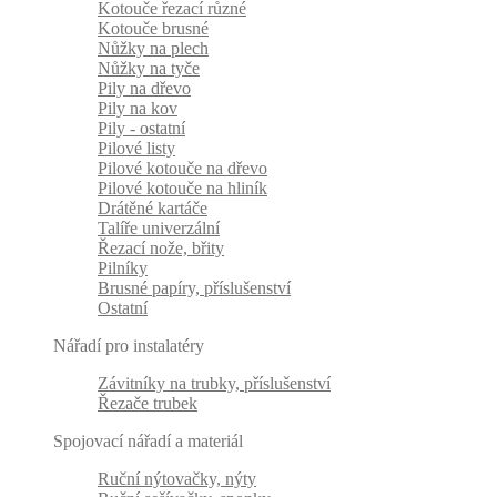
Kotouče řezací různé
Kotouče brusné
Nůžky na plech
Nůžky na tyče
Pily na dřevo
Pily na kov
Pily - ostatní
Pilové listy
Pilové kotouče na dřevo
Pilové kotouče na hliník
Drátěné kartáče
Talíře univerzální
Řezací nože, břity
Pilníky
Brusné papíry, příslušenství
Ostatní
Nářadí pro instalatéry
Závitníky na trubky, příslušenství
Řezače trubek
Spojovací nářadí a materiál
Ruční nýtovačky, nýty