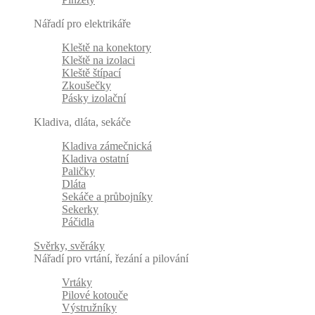
Nářadí pro elektrikáře
Kleště na konektory
Kleště na izolaci
Kleště štípací
Zkoušečky
Pásky izolační
Kladiva, dláta, sekáče
Kladiva zámečnická
Kladiva ostatní
Paličky
Dláta
Sekáče a průbojníky
Sekerky
Páčidla
Svěrky, svěráky
Nářadí pro vrtání, řezání a pilování
Vrtáky
Pilové kotouče
Výstružníky