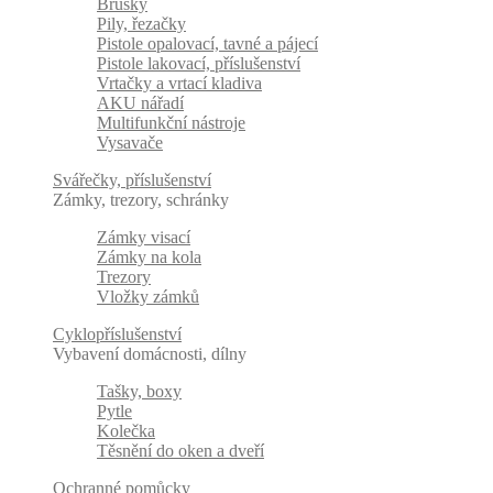
Brusky
Pily, řezačky
Pistole opalovací, tavné a pájecí
Pistole lakovací, příslušenství
Vrtačky a vrtací kladiva
AKU nářadí
Multifunkční nástroje
Vysavače
Svářečky, příslušenství
Zámky, trezory, schránky
Zámky visací
Zámky na kola
Trezory
Vložky zámků
Cyklopříslušenství
Vybavení domácnosti, dílny
Tašky, boxy
Pytle
Kolečka
Těsnění do oken a dveří
Ochranné pomůcky