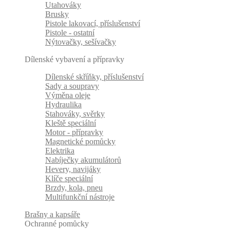
Utahováky
Brusky
Pistole lakovací, příslušenství
Pistole - ostatní
Nýtovačky, sešívačky
Dílenské vybavení a přípravky
Dílenské skříňky, příslušenství
Sady a soupravy
Výměna oleje
Hydraulika
Stahováky, svěrky
Kleště speciální
Motor - přípravky
Magnetické pomůcky
Elektrika
Nabíječky akumulátorů
Hevery, navijáky
Klíče speciální
Brzdy, kola, pneu
Multifunkční nástroje
Brašny a kapsáře
Ochranné pomůcky