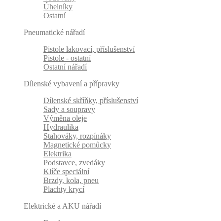
Úhelníky
Ostatní
Pneumatické nářadí
Pistole lakovací, příslušenství
Pistole - ostatní
Ostatní nářadí
Dílenské vybavení a přípravky
Dílenské skříňky, příslušenství
Sady a soupravy
Výměna oleje
Hydraulika
Stahováky, rozpínáky
Magnetické pomůcky
Elektrika
Podstavce, zvedáky
Klíče speciální
Brzdy, kola, pneu
Plachty krycí
Elektrické a AKU nářadí