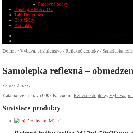
Pracovné odevy
Katalóg VM AUTO
Tabuľky použitia
Certifikáty
Kontakty
0.00
€
0 produktov
Domov
/
Výbava, příslušenstvo
/
Reflexné doplnky
/
Samolepka refl
Samolepka reflexná – obmedzen
Záruka 2 roky.
Katalógové číslo:
vm0007
Kategórie:
Reflexné doplnky
,
Výbava, přís
Súvisiace produkty