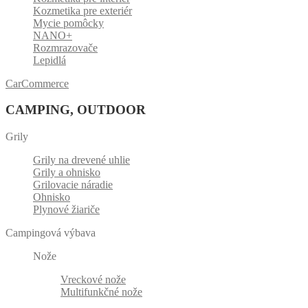
Kozmetika pre exteriér
Mycie pomôcky
NANO+
Rozmrazovače
Lepidlá
CarCommerce
CAMPING, OUTDOOR
Grily
Grily na drevené uhlie
Grily a ohnisko
Grilovacie náradie
Ohnisko
Plynové žiariče
Campingová výbava
Nože
Vreckové nože
Multifunkčné nože