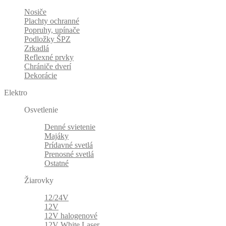
Nosiče
Plachty ochranné
Popruhy, upínače
Podložky ŠPZ
Zrkadlá
Reflexné prvky
Chrániče dverí
Dekorácie
Elektro
Osvetlenie
Denné svietenie
Majáky
Prídavné svetlá
Prenosné svetlá
Ostatné
Žiarovky
12/24V
12V
12V halogenové
12V White Laser