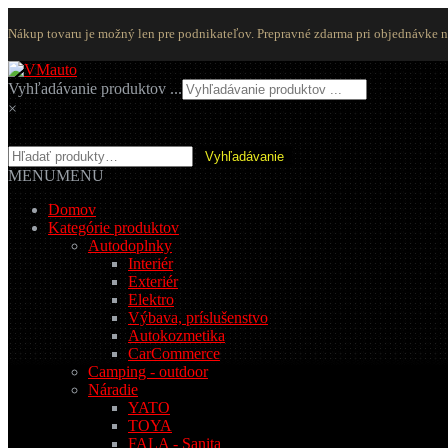
Nákup tovaru je možný len pre podnikateľov. Prepravné zdarma pri objednávke 
Preskočiť
Preskočiť
na
na
Vyhľadávanie produktov ...
navigáciu
obsah
×
Hľadať:
Vyhľadávanie
MENU
MENU
Domov
Kategórie produktov
Autodoplnky
Interiér
Exteriér
Elektro
Výbava, príslušenstvo
Autokozmetika
CarCommerce
Camping - outdoor
Náradie
YATO
TOYA
FALA - Sanita