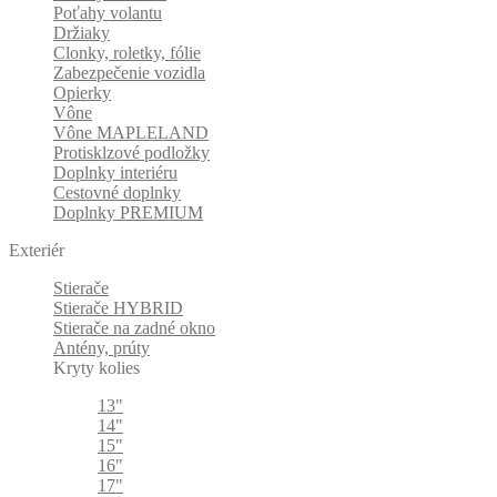
Poťahy volantu
Držiaky
Clonky, roletky, fólie
Zabezpečenie vozidla
Opierky
Vône
Vône MAPLELAND
Protisklzové podložky
Doplnky interiéru
Cestovné doplnky
Doplnky PREMIUM
Exteriér
Stierače
Stierače HYBRID
Stierače na zadné okno
Antény, prúty
Kryty kolies
13"
14"
15"
16"
17"