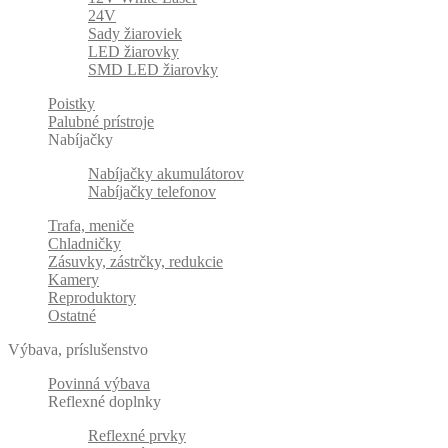
24V
Sady žiaroviek
LED žiarovky
SMD LED žiarovky
Poistky
Palubné prístroje
Nabíjačky
Nabíjačky akumulátorov
Nabíjačky telefonov
Trafa, meniče
Chladničky
Zásuvky, zástrčky, redukcie
Kamery
Reproduktory
Ostatné
Výbava, príslušenstvo
Povinná výbava
Reflexné doplnky
Reflexné prvky