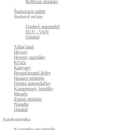
Reflexné doplnky
Štartovacie káble
Snehové reťaze
Osobný automobil
SUV - VAN
Ostatné
Tažné laná
Hevery
Hevery, navijáky
Kľúče
Kanystry
Bezpečnostné šróby
Hasiace prístroje
Detské autosedačky
Kompresory, hustilky
Merače
Zimné obdobie
Náradie
Ostatné
Autokozmetika
Kozmetika pre interiér