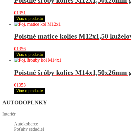
Poistné šróby kolies M12x1,50x26mm g
01351
Viac o produkte
Poistné matice kolies M12x1,50 kuželo
01356
Viac o produkte
Poistné šróby kolies M14x1,50x26mm g
01353
Viac o produkte
AUTODOPLNKY
Interiér
Autokoberce
Poťahy sedadiel