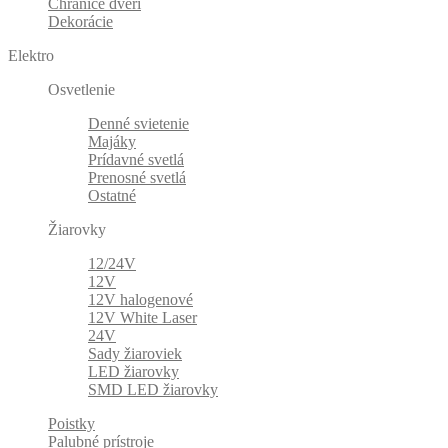
Chrániče dverí
Dekorácie
Elektro
Osvetlenie
Denné svietenie
Majáky
Prídavné svetlá
Prenosné svetlá
Ostatné
Žiarovky
12/24V
12V
12V halogenové
12V White Laser
24V
Sady žiaroviek
LED žiarovky
SMD LED žiarovky
Poistky
Palubné prístroje