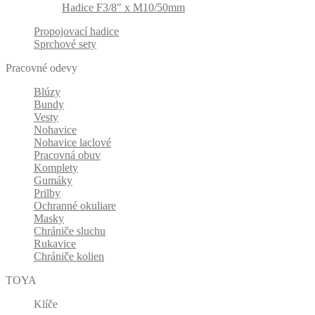
Hadice F3/8" x M10/50mm
Propojovací hadice
Sprchové sety
Pracovné odevy
Blúzy
Bundy
Vesty
Nohavice
Nohavice laclové
Pracovná obuv
Komplety
Gumáky
Prilby
Ochranné okuliare
Masky
Chrániče sluchu
Rukavice
Chrániče kolien
TOYA
Klíče