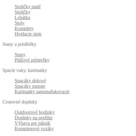
Stoličky malé
Stoličky
Lehátka
Stoly
Komplety
Hojdacie siete
Stany a prístřešky
Stany
Plážové prístrešky
Spacie vaky, karimatky
Spacáky dekové
Spacáky mumie
Karimatky samonafukovacie
Cestovné doplnky
Outdoorové hodinky
Doplnky na prežitie
Výbava pre piknik
Kempingové vozíky