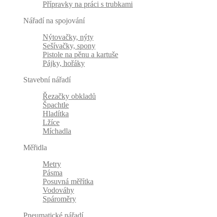
Přípravky na práci s trubkami
Nářadí na spojování
Nýtovačky, nýty
Sešívačky, spony
Pistole na pěnu a kartuše
Pájky, hořáky
Stavební nářadí
Řezačky obkladů
Špachtle
Hladítka
Lžíce
Míchadla
Měřidla
Metry
Pásma
Posuvná měřítka
Vodováhy
Spároměry
Pneumatické nářadí