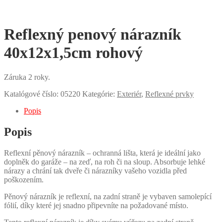
Reflexný penový nárazník
40x12x1,5cm rohový
Záruka 2 roky.
Katalógové číslo:
05220
Kategórie:
Exteriér
,
Reflexné prvky
Popis
Popis
Reflexní pěnový nárazník – ochranná lišta, která je ideální jako
doplněk do garáže – na zeď, na roh či na sloup. Absorbuje lehké
nárazy a chrání tak dveře či nárazníky vašeho vozidla před
poškozením.
Pěnový nárazník je reflexní, na zadní straně je vybaven samolepící
fólií, díky které jej snadno připevníte na požadované místo.