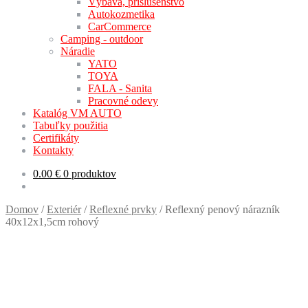
Výbava, príslušenstvo
Autokozmetika
CarCommerce
Camping - outdoor
Náradie
YATO
TOYA
FALA - Sanita
Pracovné odevy
Katalóg VM AUTO
Tabuľky použitia
Certifikáty
Kontakty
0.00
€
0 produktov
Domov
/
Exteriér
/
Reflexné prvky
/
Reflexný penový nárazník
40x12x1,5cm rohový