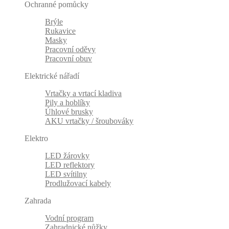
Ochranné pomůcky
Brýle
Rukavice
Masky
Pracovní oděvy
Pracovní obuv
Elektrické nářadí
Vrtačky a vrtací kladiva
Pily a hoblíky
Úhlové brusky
AKU vrtačky / šroubováky
Elektro
LED žárovky
LED reflektory
LED svítilny
Prodlužovací kabely
Zahrada
Vodní program
Zahradnické nůžky