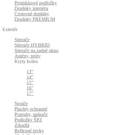
Protisklzové podložky
Doplnky interiéru
Cestovné doplnky
Doplnky PREMIUM
Exteriér
Stierače
Stierače HYBRID
Stierače na zadné okno
Antény, prúty
Kryty kolies
13"
14"
15"
16"
17"
Nosiče
Plachty ochranné
Popruhy, upínače
Podložky ŠPZ
Zrkadlá
Reflexné prvky