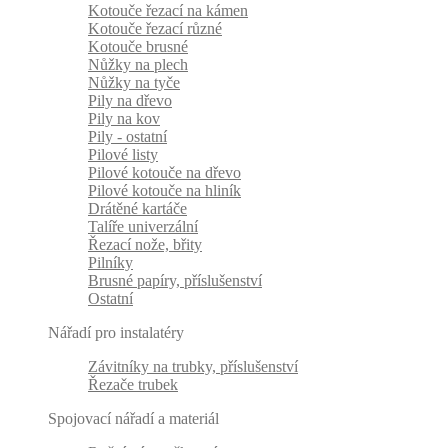
Kotouče řezací na kámen
Kotouče řezací různé
Kotouče brusné
Nůžky na plech
Nůžky na tyče
Pily na dřevo
Pily na kov
Pily - ostatní
Pilové listy
Pilové kotouče na dřevo
Pilové kotouče na hliník
Drátěné kartáče
Talíře univerzální
Řezací nože, břity
Pilníky
Brusné papíry, příslušenství
Ostatní
Nářadí pro instalatéry
Závitníky na trubky, příslušenství
Řezače trubek
Spojovací nářadí a materiál