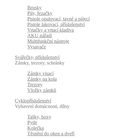
Brusky
Pily, řezačky
Pistole opalovací, tavné a pájecí
Pistole lakovací, příslušenství
Vrtačky a vrtací kladiva
AKU nářadí
Multifunkční nástroje
Vysavače
Svářečky, příslušenství
Zámky, trezory, schránky
Zámky visací
Zámky na kola
Trezory
Vložky zámků
Cyklopříslušenství
Vybavení domácnosti, dílny
Tašky, boxy
Pytle
Kolečka
Těsnění do oken a dveří