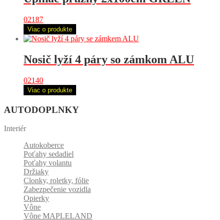
02187
Viac o produkte
Nosič lyží 4 páry so zámkom ALU
02140
Viac o produkte
AUTODOPLNKY
Interiér
Autokoberce
Poťahy sedadiel
Poťahy volantu
Držiaky
Clonky, roletky, fólie
Zabezpečenie vozidla
Opierky
Vône
Vône MAPLELAND