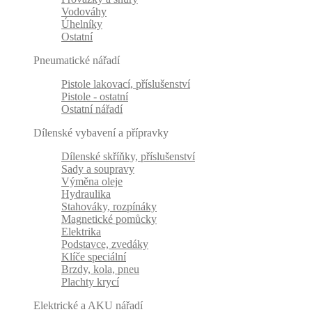
Vodováhy
Úhelníky
Ostatní
Pneumatické nářadí
Pistole lakovací, příslušenství
Pistole - ostatní
Ostatní nářadí
Dílenské vybavení a přípravky
Dílenské skříňky, příslušenství
Sady a soupravy
Výměna oleje
Hydraulika
Stahováky, rozpínáky
Magnetické pomůcky
Elektrika
Podstavce, zvedáky
Klíče speciální
Brzdy, kola, pneu
Plachty krycí
Elektrické a AKU nářadí