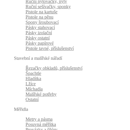
Ruční nýtovačky, nýty
Ruční sešívačky, sponky
Pistole na kartuše
Pistole na pěnu
Spony šroubovací
Pásky stahovací
Pásky izolační
Pásky ostatní
Pásky papírové
Pistole tavné, příslušenství
Stavební a malířské nářadí
Řezačky obkladů, příslušenství
Špachtle
Hladítka
Lžíce
Míchadla
Malířské potřeby
Ostatní
Měřidla
Metry a pásma
Posuvná měřítka
Provázky a šňůry