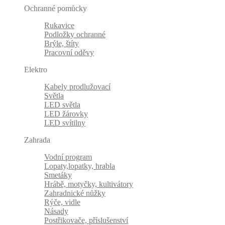
Ochranné pomůcky
Rukavice
Podložky ochranné
Brýle, štíty
Pracovní oděvy
Elektro
Kabely prodlužovací
Světla
LED světla
LED žárovky
LED svítilny
Zahrada
Vodní program
Lopaty,lopatky, hrabla
Smetáky
Hrábě, motyčky, kultivátory
Zahradnické nůžky
Rýče, vidle
Násady
Postřikovače, příslušenství