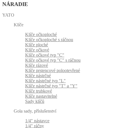
NÁRADIE
YATO
Klíče
Klíče očkoploché
Klíče očkoploché s ráčnou
Klíče ploché
Klíče očkové
Klíče očkové typ "C"
Klíče očkové typ "C" s ráčnou
Klíče rázové
Klíče prstencové polootevřené
Klíče nástrčné
Klíče nástrčné typ "L"
Klíče nástrčné typ "T" a "Y"
Klíče trubkové
Klíče nastavitelné
Sady klíčů
Gola sady, příslušenství
1/4" nástavce
1/4" ráčny