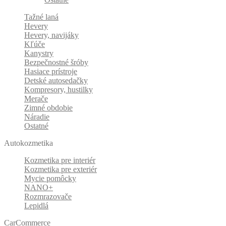
Tažné laná
Hevery
Hevery, navijáky
Kľúče
Kanystry
Bezpečnostné šróby
Hasiace prístroje
Detské autosedačky
Kompresory, hustilky
Merače
Zimné obdobie
Náradie
Ostatné
Autokozmetika
Kozmetika pre interiér
Kozmetika pre exteriér
Mycie pomôcky
NANO+
Rozmrazovače
Lepidlá
CarCommerce