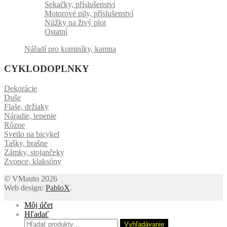
Sekačky, příslušenství
Motorové pily, příslušenství
Nůžky na živý plot
Ostatní
Nářadí pro kominíky, kamna
CYKLODOPLNKY
Dekorácie
Duše
Flaše, držiaky
Náradie, lepenie
Rôzne
Svetlo na bicykel
Tašky, brašne
Zámky, stojančeky
Zvonce, klaksóny
© VMauto 2026
Web design:
PabloX
.
Môj účet
Hľadať
Hľadať:
Vyhľadávanie