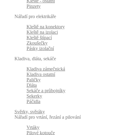
Kleště - ostatní
Pinzety
Nářadí pro elektrikáře
Kleště na konektory
Kleště na izolaci
Kleště štípací
Zkoušečky
Pásky izolační
Kladiva, dláta, sekáče
Kladiva zámečnická
Kladiva ostatní
Paličky
Dláta
Sekáče a průbojníky
Sekerky
Páčidla
Svěrky, svěráky
Nářadí pro vrtání, řezání a pilování
Vrtáky
Pilové kotouče