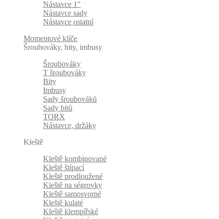
Nástavce 1"
Nástavce sady
Nástavce ostatní
Momentové klíče
Šroubováky, bity, imbusy
Šroubováky
T šroubováky
Bity
Imbusy
Sady šroubováků
Sady bitů
TORX
Nástavce, držáky
Kleště
Kleště kombinované
Kleště štípací
Kleště prodloužené
Kleště na ségrovky
Kleště samosvorné
Kleště kulaté
Kleště klempířské