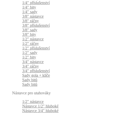
1/4" příslušenství
1/4" bity
1/4" sady
3/8" nástavce
3/8" ráčny
3/8" příslušenství
3/8" sady
3/8" bity
1/2" nástavce
1/2" ráčny
1/2" příslušenství
1/2" sady
1/2" bity
3/4" nástavce
3/4" ráčny
3/4" příslušenství
Sady gola + klíče
Sady bitů
Sady bitů
Nástavce pro utahováky
1/2" nástavce
Nástavce 1/2" hluboké
Nástavce 3/4" hluboké