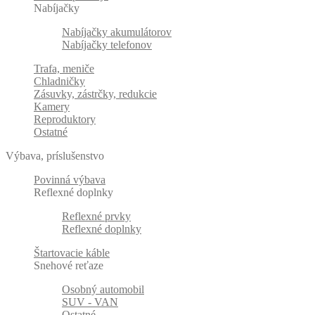
Nabíjačky
Nabíjačky akumulátorov
Nabíjačky telefonov
Trafa, meniče
Chladničky
Zásuvky, zástrčky, redukcie
Kamery
Reproduktory
Ostatné
Výbava, príslušenstvo
Povinná výbava
Reflexné doplnky
Reflexné prvky
Reflexné doplnky
Štartovacie káble
Snehové reťaze
Osobný automobil
SUV - VAN
Ostatné