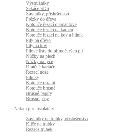
Výstružníky
Sekáče SDS
Závitníky, příslušenství
Frézky do dřeva
Kotouče řezací diamantové
Kotouče řezací na kámen
Kotouče řezací na kov a hliník
Pily na dřevo
Pily na kov
Pilové listy do přímočarých pil
Nůžky na plech
Nůžky na tyče
Drátěné kartáče
Řezací nože
Pilníky
Kotouče ostatní
Kotouče brusné
Brusné papíry
Brusné pásy
Nářadí pro instalatéry
Závitníky na trubky, příslušenství
Klíče na trubky
Řezače trubek