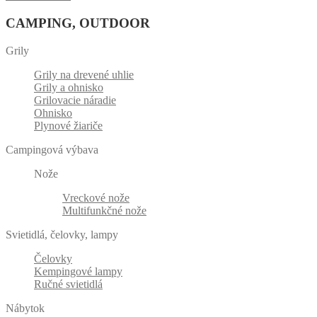
CAMPING, OUTDOOR
Grily
Grily na drevené uhlie
Grily a ohnisko
Grilovacie náradie
Ohnisko
Plynové žiariče
Campingová výbava
Nože
Vreckové nože
Multifunkčné nože
Svietidlá, čelovky, lampy
Čelovky
Kempingové lampy
Ručné svietidlá
Nábytok