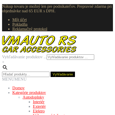
Nákup tovaru je možný len pre podnikateľov. Prepravné zdarma pri
objednávke nad 65 EUR s DPH.
Môj účet
Pokladňa
Reklamačný protokol
Preskočiť
Preskočiť
na
na
navigáciu
obsah
Vyhľadávanie produktov ...
×
Hľadať:
Vyhľadávanie
MENU
MENU
Domov
Kategórie produktov
Autodoplnky
Interiér
Exteriér
Elektro