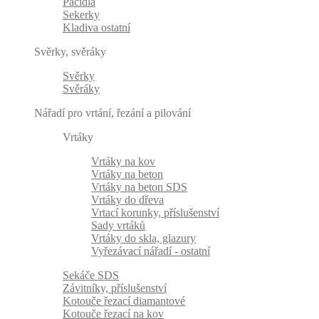
Páčidla
Sekerky
Kladiva ostatní
Svěrky, svěráky
Svěrky
Svěráky
Nářadí pro vrtání, řezání a pilování
Vrtáky
Vrtáky na kov
Vrtáky na beton
Vrtáky na beton SDS
Vrtáky do dřeva
Vrtací korunky, příslušenství
Sady vrtáků
Vrtáky do skla, glazury
Vyřezávací nářadí - ostatní
Sekáče SDS
Závitníky, příslušenství
Kotouče řezací diamantové
Kotouče řezací na kov