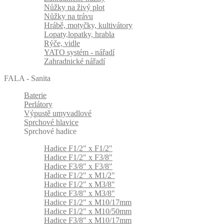
Nůžky na živý plot
Nůžky na trávu
Hrábě, motyčky, kultivátory
Lopaty,lopatky, hrabla
Rýče, vidle
YATO systém - nářadí
Zahradnické nářadí
FALA - Sanita
Baterie
Perlátory
Výpustě umyvadlové
Sprchové hlavice
Sprchové hadice
Hadice F1/2" x F1/2"
Hadice F1/2" x F3/8"
Hadice F3/8" x F3/8"
Hadice F1/2" x M1/2"
Hadice F1/2" x M3/8"
Hadice F3/8" x M3/8"
Hadice F1/2" x M10/17mm
Hadice F1/2" x M10/50mm
Hadice F3/8" x M10/17mm