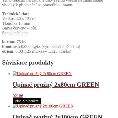
Tento reflexní nárazník je díky svému výřezu na zadní straně
vhodný k připevnění na pravoúhlou hranu.
Technická data
Velikost 40 x 12 cm
Tloušťka 15 mm
Barva červeno – bílá
Samolepící ano
karton:
75 ks
hmotnost:
0,066 kg/ks (výrobek včetně obalu)
objem:
0,001125 m3/ks (= 1,125 litrů/ks)
Súvisiace produkty
Upínač pružný 2x80cm GREEN
02186
Viac o produkte
Upínač pružný 2x100cm GREEN