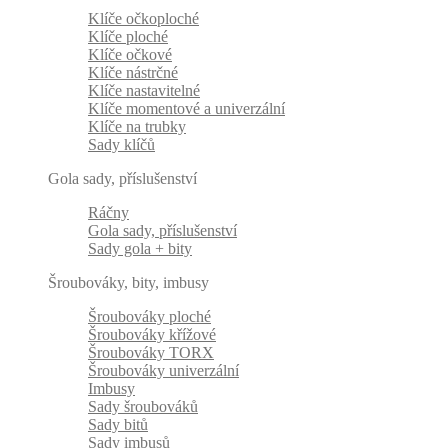
Klíče očkoploché
Klíče ploché
Klíče očkové
Klíče nástrčné
Klíče nastavitelné
Klíče momentové a univerzální
Klíče na trubky
Sady klíčů
Gola sady, příslušenství
Ráčny
Gola sady, příslušenství
Sady gola + bity
Šroubováky, bity, imbusy
Šroubováky ploché
Šroubováky křížové
Šroubováky TORX
Šroubováky univerzální
Imbusy
Sady šroubováků
Sady bitů
Sady imbusů