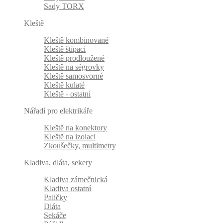
Sady TORX
Kleště
Kleště kombinované
Kleště štípací
Kleště prodloužené
Kleště na ségrovky
Kleště samosvorné
Kleště kulaté
Kleště - ostatní
Nářadí pro elektrikáře
Kleště na konektory
Kleště na izolaci
Zkoušečky, multimetry
Kladiva, dláta, sekery
Kladiva zámečnická
Kladiva ostatní
Paličky
Dláta
Sekáče