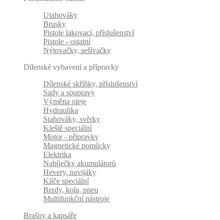
Utahováky
Brusky
Pistole lakovací, příslušenství
Pistole - ostatní
Nýtovačky, sešívačky
Dílenské vybavení a přípravky
Dílenské skříňky, příslušenství
Sady a soupravy
Výměna oleje
Hydraulika
Stahováky, svěrky
Kleště speciální
Motor - přípravky
Magnetické pomůcky
Elektrika
Nabíječky akumulátorů
Hevery, navijáky
Klíče speciální
Brzdy, kola, pneu
Multifunkční nástroje
Brašny a kapsáře