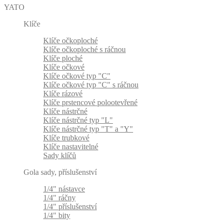
YATO
Klíče
Klíče očkoploché
Klíče očkoploché s ráčnou
Klíče ploché
Klíče očkové
Klíče očkové typ "C"
Klíče očkové typ "C" s ráčnou
Klíče rázové
Klíče prstencové polootevřené
Klíče nástrčné
Klíče nástrčné typ "L"
Klíče nástrčné typ "T" a "Y"
Klíče trubkové
Klíče nastavitelné
Sady klíčů
Gola sady, příslušenství
1/4" nástavce
1/4" ráčny
1/4" příslušenství
1/4" bity