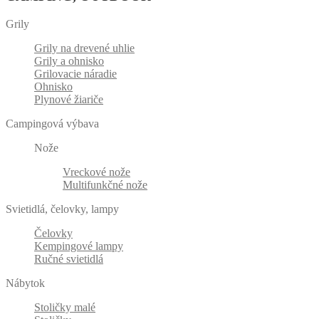
Grily
Grily na drevené uhlie
Grily a ohnisko
Grilovacie náradie
Ohnisko
Plynové žiariče
Campingová výbava
Nože
Vreckové nože
Multifunkčné nože
Svietidlá, čelovky, lampy
Čelovky
Kempingové lampy
Ručné svietidlá
Nábytok
Stoličky malé