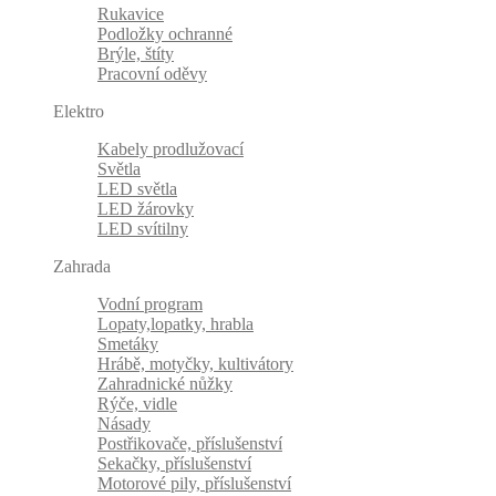
Rukavice
Podložky ochranné
Brýle, štíty
Pracovní oděvy
Elektro
Kabely prodlužovací
Světla
LED světla
LED žárovky
LED svítilny
Zahrada
Vodní program
Lopaty,lopatky, hrabla
Smetáky
Hrábě, motyčky, kultivátory
Zahradnické nůžky
Rýče, vidle
Násady
Postřikovače, příslušenství
Sekačky, příslušenství
Motorové pily, příslušenství