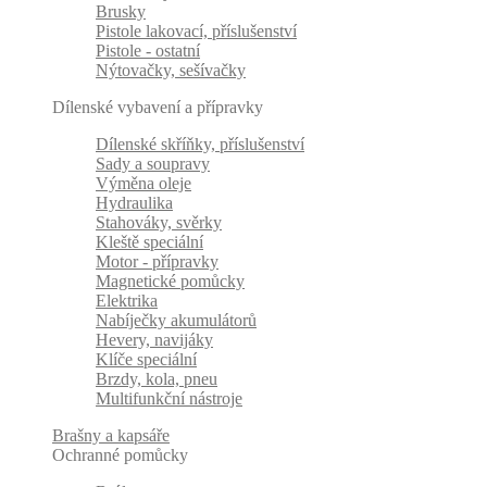
Brusky
Pistole lakovací, příslušenství
Pistole - ostatní
Nýtovačky, sešívačky
Dílenské vybavení a přípravky
Dílenské skříňky, příslušenství
Sady a soupravy
Výměna oleje
Hydraulika
Stahováky, svěrky
Kleště speciální
Motor - přípravky
Magnetické pomůcky
Elektrika
Nabíječky akumulátorů
Hevery, navijáky
Klíče speciální
Brzdy, kola, pneu
Multifunkční nástroje
Brašny a kapsáře
Ochranné pomůcky