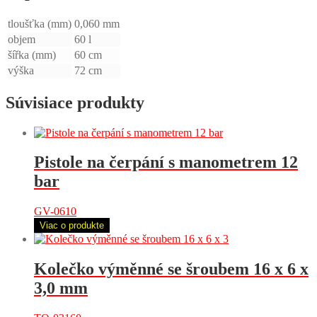
tloušťka (mm)
0,060 mm
objem
60 l
šířka (mm)
60 cm
výška
72 cm
Súvisiace produkty
Pistole na čerpání s manometrem 12
bar
GV-0610
Viac o produkte
Kolečko výměnné se šroubem 16 x 6 x
3,0 mm