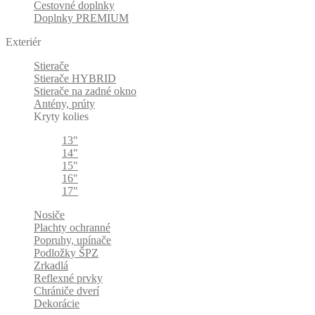
Cestovné doplnky
Doplnky PREMIUM
Exteriér
Stierače
Stierače HYBRID
Stierače na zadné okno
Antény, prúty
Kryty kolies
13"
14"
15"
16"
17"
Nosiče
Plachty ochranné
Popruhy, upínače
Podložky ŠPZ
Zrkadlá
Reflexné prvky
Chrániče dverí
Dekorácie