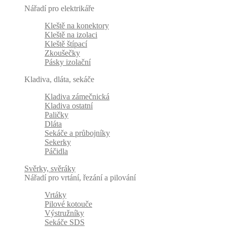
Nářadí pro elektrikáře
Kleště na konektory
Kleště na izolaci
Kleště štípací
Zkoušečky
Pásky izolační
Kladiva, dláta, sekáče
Kladiva zámečnická
Kladiva ostatní
Paličky
Dláta
Sekáče a průbojníky
Sekerky
Páčidla
Svěrky, svěráky
Nářadí pro vrtání, řezání a pilování
Vrtáky
Pilové kotouče
Výstružníky
Sekáče SDS