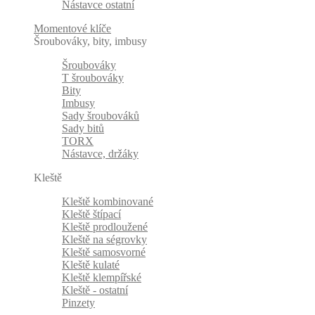
Nástavce ostatní
Momentové klíče
Šroubováky, bity, imbusy
Šroubováky
T šroubováky
Bity
Imbusy
Sady šroubováků
Sady bitů
TORX
Nástavce, držáky
Kleště
Kleště kombinované
Kleště štípací
Kleště prodloužené
Kleště na ségrovky
Kleště samosvorné
Kleště kulaté
Kleště klempířské
Kleště - ostatní
Pinzety