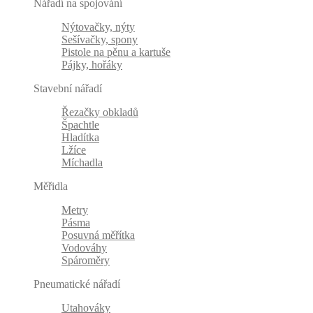
Nářadí na spojování
Nýtovačky, nýty
Sešívačky, spony
Pistole na pěnu a kartuše
Pájky, hořáky
Stavební nářadí
Řezačky obkladů
Špachtle
Hladítka
Lžíce
Míchadla
Měřidla
Metry
Pásma
Posuvná měřítka
Vodováhy
Spároměry
Pneumatické nářadí
Utahováky