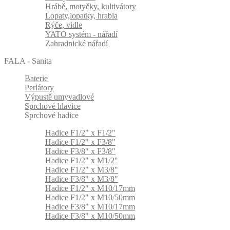
Hrábě, motyčky, kultivátory
Lopaty,lopatky, hrabla
Rýče, vidle
YATO systém - nářadí
Zahradnické nářadí
FALA - Sanita
Baterie
Perlátory
Výpustě umyvadlové
Sprchové hlavice
Sprchové hadice
Hadice F1/2" x F1/2"
Hadice F1/2" x F3/8"
Hadice F3/8" x F3/8"
Hadice F1/2" x M1/2"
Hadice F1/2" x M3/8"
Hadice F3/8" x M3/8"
Hadice F1/2" x M10/17mm
Hadice F1/2" x M10/50mm
Hadice F3/8" x M10/17mm
Hadice F3/8" x M10/50mm