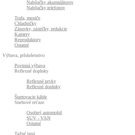
Nabíjačky akumulátorov
Nabíjačky telefonov
Trafa, meniče
Chladničky
Zásuvky, zástrčky, redukcie
Kamery
Reproduktory
Ostatné
Výbava, príslušenstvo
Povinná výbava
Reflexné doplnky
Reflexné prvky
Reflexné doplnky
Štartovacie káble
Snehové reťaze
Osobný automobil
SUV - VAN
Ostatné
Tažné laná