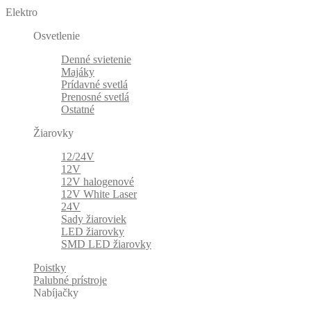
Elektro
Osvetlenie
Denné svietenie
Majáky
Prídavné svetlá
Prenosné svetlá
Ostatné
Žiarovky
12/24V
12V
12V halogenové
12V White Laser
24V
Sady žiaroviek
LED žiarovky
SMD LED žiarovky
Poistky
Palubné prístroje
Nabíjačky