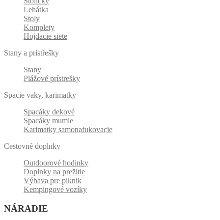
Stoličky
Lehátka
Stoly
Komplety
Hojdacie siete
Stany a prístřešky
Stany
Plážové prístrešky
Spacie vaky, karimatky
Spacáky dekové
Spacáky mumie
Karimatky samonafukovacie
Cestovné doplnky
Outdoorové hodinky
Doplnky na prežitie
Výbava pre piknik
Kempingové vozíky
NÁRADIE