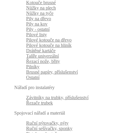
Kotouče brusné
Nůžky na plech
Nůžky na tyče
Pily na dřevo
Pily na kov
Pily - ostatní
Pilové listy
Pilové kotouče na dřevo
Pilové kotouče na hliník
Drátěné kartáče
Talíře univerzální
Řezací nože, břity
Pilníky
Brusné papíry, příslušenství
Ostatní
Nářadí pro instalatéry
Závitníky na trubky, příslušenství
Řezače trubek
Spojovací nářadí a materiál
Ruční nýtovačky, nýty
Ruční sešívačky, sponky