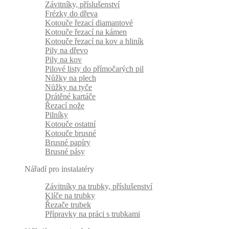
Závitníky, příslušenství
Frézky do dřeva
Kotouče řezací diamantové
Kotouče řezací na kámen
Kotouče řezací na kov a hliník
Pily na dřevo
Pily na kov
Pilové listy do přímočarých pil
Nůžky na plech
Nůžky na tyče
Drátěné kartáče
Řezací nože
Pilníky
Kotouče ostatní
Kotouče brusné
Brusné papíry
Brusné pásy
Nářadí pro instalatéry
Závitníky na trubky, příslušenství
Klíče na trubky
Řezače trubek
Přípravky na práci s trubkami