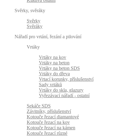
Kladiva ostatní
Svěrky, svěráky
Svěrky
Svěráky
Nářadí pro vrtání, řezání a pilování
Vrtáky
Vrtáky na kov
Vrtáky na beton
Vrtáky na beton SDS
Vrtáky do dřeva
Vrtací korunky, příslušenství
Sady vrtáků
Vrtáky do skla, glazury
Vyřezávací nářadí - ostatní
Sekáče SDS
Závitníky, příslušenství
Kotouče řezací diamantové
Kotouče řezací na kov
Kotouče řezací na kámen
Kotouče řezací různé