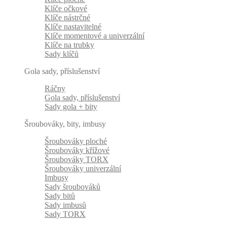
Klíče očkové
Klíče nástrčné
Klíče nastavitelné
Klíče momentové a univerzální
Klíče na trubky
Sady klíčů
Gola sady, příslušenství
Ráčny
Gola sady, příslušenství
Sady gola + bity
Šroubováky, bity, imbusy
Šroubováky ploché
Šroubováky křížové
Šroubováky TORX
Šroubováky univerzální
Imbusy
Sady šroubováků
Sady bitů
Sady imbusů
Sady TORX