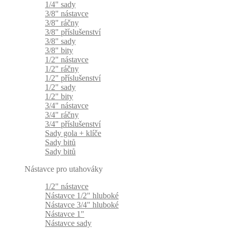
1/4" sady
3/8" nástavce
3/8" ráčny
3/8" příslušenství
3/8" sady
3/8" bity
1/2" nástavce
1/2" ráčny
1/2" příslušenství
1/2" sady
1/2" bity
3/4" nástavce
3/4" ráčny
3/4" příslušenství
Sady gola + klíče
Sady bitů
Sady bitů
Nástavce pro utahováky
1/2" nástavce
Nástavce 1/2" hluboké
Nástavce 3/4" hluboké
Nástavce 1"
Nástavce sady