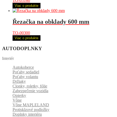
TO-03160
Viac o produkte
Řezačka na obklady 600 mm
TO-00300
Viac o produkte
AUTODOPLNKY
Interiér
Autokoberce
Poťahy sedadiel
Poťahy volantu
Držiaky
Clonky, roletky, fólie
Zabezpečenie vozidla
Opierky
Vône
Vône MAPLELAND
Protisklzové podložky
Doplnky interiéru