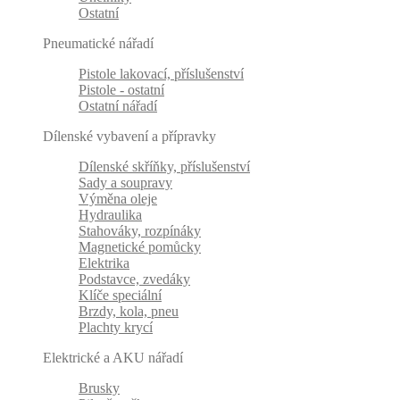
Ostatní
Pneumatické nářadí
Pistole lakovací, příslušenství
Pistole - ostatní
Ostatní nářadí
Dílenské vybavení a přípravky
Dílenské skříňky, příslušenství
Sady a soupravy
Výměna oleje
Hydraulika
Stahováky, rozpínáky
Magnetické pomůcky
Elektrika
Podstavce, zvedáky
Klíče speciální
Brzdy, kola, pneu
Plachty krycí
Elektrické a AKU nářadí
Brusky