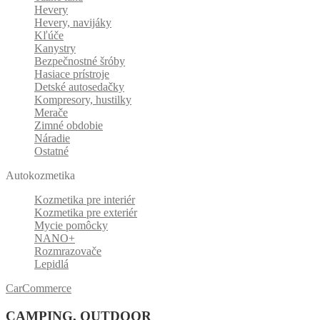
Hevery
Hevery, navijáky
Kľúče
Kanystry
Bezpečnostné šróby
Hasiace prístroje
Detské autosedačky
Kompresory, hustilky
Merače
Zimné obdobie
Náradie
Ostatné
Autokozmetika
Kozmetika pre interiér
Kozmetika pre exteriér
Mycie pomôcky
NANO+
Rozmrazovače
Lepidlá
CarCommerce
CAMPING, OUTDOOR