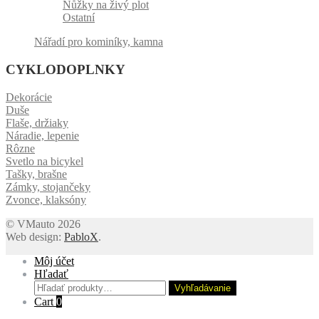
Nůžky na živý plot
Ostatní
Nářadí pro kominíky, kamna
CYKLODOPLNKY
Dekorácie
Duše
Flaše, držiaky
Náradie, lepenie
Rôzne
Svetlo na bicykel
Tašky, brašne
Zámky, stojančeky
Zvonce, klaksóny
© VMauto 2026
Web design:
PabloX
.
Môj účet
Hľadať
Hľadať:
Vyhľadávanie
Cart
0