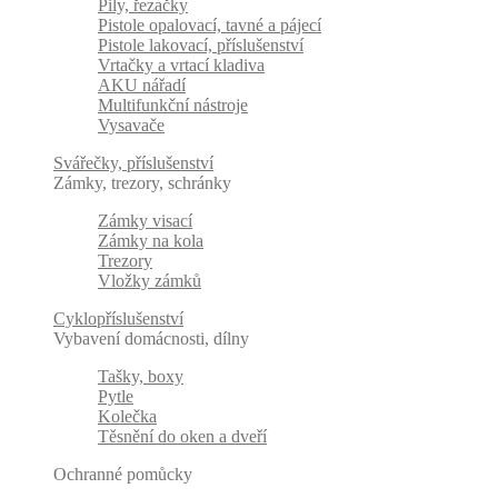
Pily, řezačky
Pistole opalovací, tavné a pájecí
Pistole lakovací, příslušenství
Vrtačky a vrtací kladiva
AKU nářadí
Multifunkční nástroje
Vysavače
Svářečky, příslušenství
Zámky, trezory, schránky
Zámky visací
Zámky na kola
Trezory
Vložky zámků
Cyklopříslušenství
Vybavení domácnosti, dílny
Tašky, boxy
Pytle
Kolečka
Těsnění do oken a dveří
Ochranné pomůcky