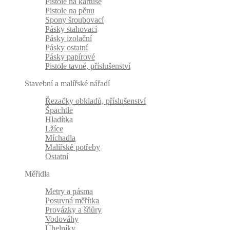
Pistole na kartuše
Pistole na pěnu
Spony šroubovací
Pásky stahovací
Pásky izolační
Pásky ostatní
Pásky papírové
Pistole tavné, příslušenství
Stavební a malířské nářadí
Řezačky obkladů, příslušenství
Špachtle
Hladítka
Lžíce
Míchadla
Malířské potřeby
Ostatní
Měřidla
Metry a pásma
Posuvná měřítka
Provázky a šňůry
Vodováhy
Úhelníky