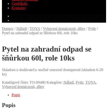
Certifikáty
Kontakty
0.00
€
0 produktov
Domov
/
Nářadí
/
TOYA
/
Vybavení domácnosti, dílny
/
Pytle
/
Pytel na zahradní odpad se šňůrkou 60l, role 10ks
Pytel na zahradní odpad se
šňůrkou 60l, role 10ks
Skladom u dodávateľa: možné omezení dostupnosti (skladem 6-20
ks)
Katalógové číslo:
TO-09480
Kategórie:
Nářadí
,
Pytle
,
TOYA
,
Vybavení domácnosti, dílny
Popis
Popis