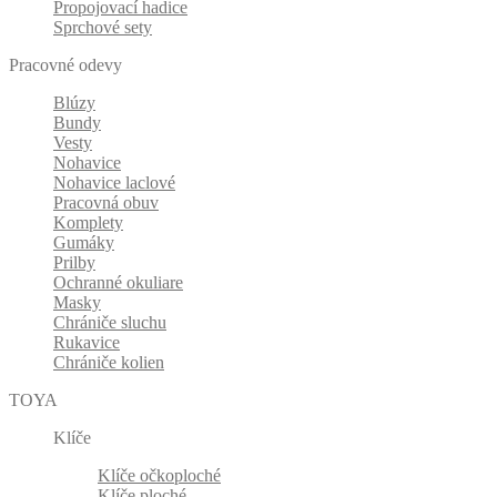
Propojovací hadice
Sprchové sety
Pracovné odevy
Blúzy
Bundy
Vesty
Nohavice
Nohavice laclové
Pracovná obuv
Komplety
Gumáky
Prilby
Ochranné okuliare
Masky
Chrániče sluchu
Rukavice
Chrániče kolien
TOYA
Klíče
Klíče očkoploché
Klíče ploché