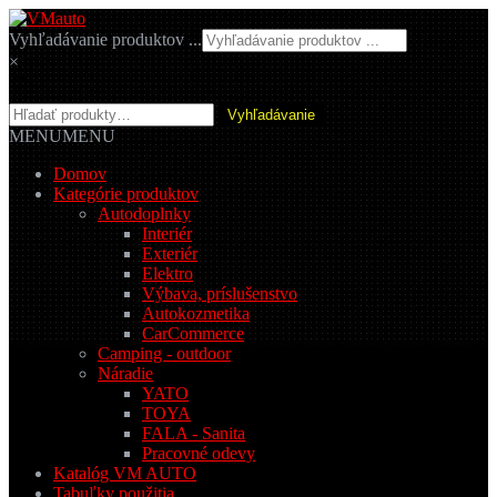
Preskočiť
Preskočiť
na
na
Vyhľadávanie produktov ...
navigáciu
obsah
×
Hľadať:
Vyhľadávanie
MENU
MENU
Domov
Kategórie produktov
Autodoplnky
Interiér
Exteriér
Elektro
Výbava, príslušenstvo
Autokozmetika
CarCommerce
Camping - outdoor
Náradie
YATO
TOYA
FALA - Sanita
Pracovné odevy
Katalóg VM AUTO
Tabuľky použitia