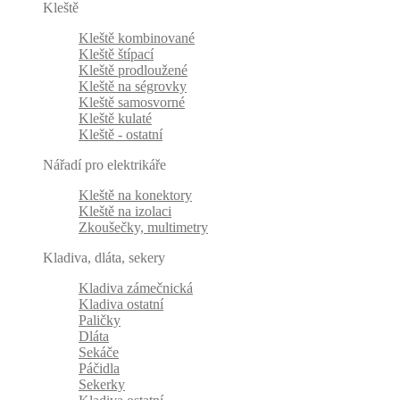
Kleště
Kleště kombinované
Kleště štípací
Kleště prodloužené
Kleště na ségrovky
Kleště samosvorné
Kleště kulaté
Kleště - ostatní
Nářadí pro elektrikáře
Kleště na konektory
Kleště na izolaci
Zkoušečky, multimetry
Kladiva, dláta, sekery
Kladiva zámečnická
Kladiva ostatní
Paličky
Dláta
Sekáče
Páčidla
Sekerky