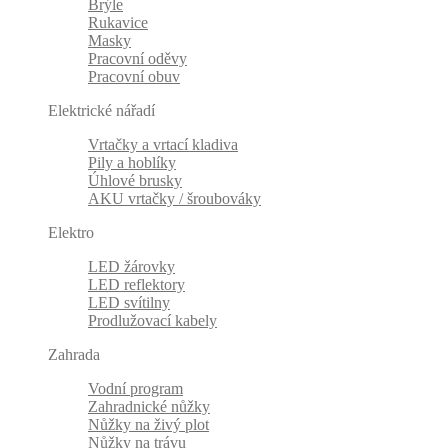
Brýle
Rukavice
Masky
Pracovní oděvy
Pracovní obuv
Elektrické nářadí
Vrtačky a vrtací kladiva
Pily a hoblíky
Úhlové brusky
AKU vrtačky / šroubováky
Elektro
LED žárovky
LED reflektory
LED svítilny
Prodlužovací kabely
Zahrada
Vodní program
Zahradnické nůžky
Nůžky na živý plot
Nůžky na trávu