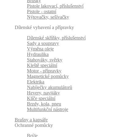
Brusky
Pistole lakovací, příslušenství
Pistole - ostatní
Nýtovačky, sešívačky
Dílenské vybavení a přípravky
Dílenské skříňky, příslušenství
Sady a soupravy
Výměna oleje
Hydraulika
Stahováky, svěrky
Kleště speciální
Motor - přípravky
Magnetické pomůcky
Elektrika
Nabíječky akumulátorů
Hevery, navijáky
Klíče speciální
Brzdy, kola, pneu
Multifunkční nástroje
Brašny a kapsáře
Ochranné pomůcky
Brýle