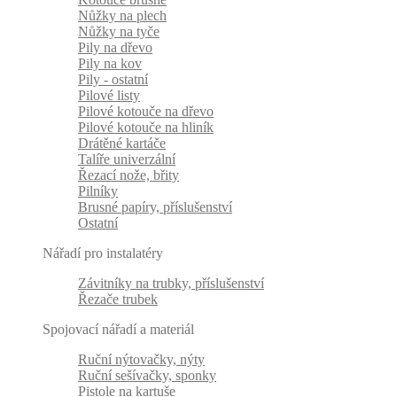
Nůžky na plech
Nůžky na tyče
Pily na dřevo
Pily na kov
Pily - ostatní
Pilové listy
Pilové kotouče na dřevo
Pilové kotouče na hliník
Drátěné kartáče
Talíře univerzální
Řezací nože, břity
Pilníky
Brusné papíry, příslušenství
Ostatní
Nářadí pro instalatéry
Závitníky na trubky, příslušenství
Řezače trubek
Spojovací nářadí a materiál
Ruční nýtovačky, nýty
Ruční sešívačky, sponky
Pistole na kartuše