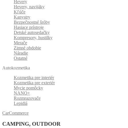
Hevery
Hevery, navijáky
Kľúče
Kanystry
Bezpečnostné šróby
Hasiace prístroje
Detské autosedačky
Kompresory, hustilky
Merače
Zimné obdobie
Náradie
Ostatné
Autokozmetika
Kozmetika pre interiér
Kozmetika pre exteriér
Mycie pomôcky
NANO+
Rozmrazovače
Lepidlá
CarCommerce
CAMPING, OUTDOOR