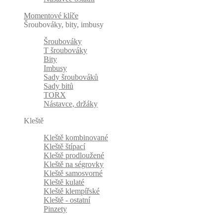
Momentové klíče
Šroubováky, bity, imbusy
Šroubováky
T šroubováky
Bity
Imbusy
Sady šroubováků
Sady bitů
TORX
Nástavce, držáky
Kleště
Kleště kombinované
Kleště štípací
Kleště prodloužené
Kleště na ségrovky
Kleště samosvorné
Kleště kulaté
Kleště klempířské
Kleště - ostatní
Pinzety