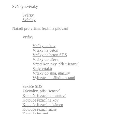
Svěrky, svěráky
Svěrky
Svěráky
Nářadí pro vrtání, řezání a pilování
Vrtáky
Vrtáky na kov
Vrtáky na beton
Vrtáky na beton SDS
Vrtáky do dřeva
Vrtací korunky, příslušenství
Sady vrtáků
Vrtáky do skla, glazury
Vyřezávací nářadí - ostatní
Sekáče SDS
Závitníky, příslušenství
Kotouče řezací diamantové
Kotouče řezací na kov
Kotouče řezací na kámen
Kotouče řezací různé
Kotouče brusné