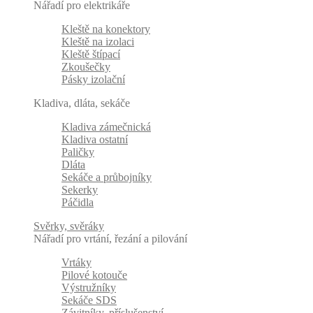
Nářadí pro elektrikáře
Kleště na konektory
Kleště na izolaci
Kleště štípací
Zkoušečky
Pásky izolační
Kladiva, dláta, sekáče
Kladiva zámečnická
Kladiva ostatní
Paličky
Dláta
Sekáče a průbojníky
Sekerky
Páčidla
Svěrky, svěráky
Nářadí pro vrtání, řezání a pilování
Vrtáky
Pilové kotouče
Výstružníky
Sekáče SDS
Závitníky, příslušenství