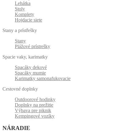
Lehátka
Stoly
Komplety
Hojdacie siete
Stany a prístřešky
Stany
Plážové prístrešky
Spacie vaky, karimatky
Spacáky dekové
Spacáky mumie
Karimatky samonafukovacie
Cestovné doplnky
Outdoorové hodinky
Doplnky na prežitie
Výbava pre piknik
Kempingové vozíky
NÁRADIE