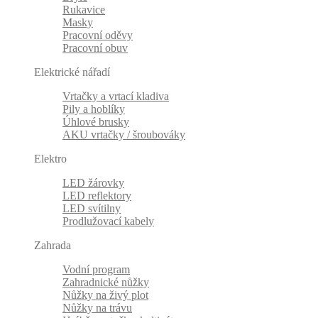
Rukavice
Masky
Pracovní oděvy
Pracovní obuv
Elektrické nářadí
Vrtačky a vrtací kladiva
Pily a hoblíky
Úhlové brusky
AKU vrtačky / šroubováky
Elektro
LED žárovky
LED reflektory
LED svítilny
Prodlužovací kabely
Zahrada
Vodní program
Zahradnické nůžky
Nůžky na živý plot
Nůžky na trávu