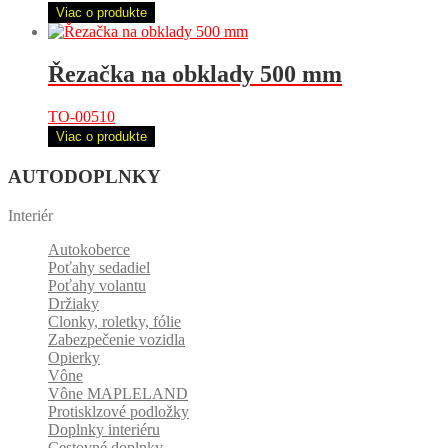
Viac o produkte
Řezačka na obklady 500 mm
TO-00510
Viac o produkte
AUTODOPLNKY
Interiér
Autokoberce
Poťahy sedadiel
Poťahy volantu
Držiaky
Clonky, roletky, fólie
Zabezpečenie vozidla
Opierky
Vône
Vône MAPLELAND
Protisklzové podložky
Doplnky interiéru
Cestovné doplnky