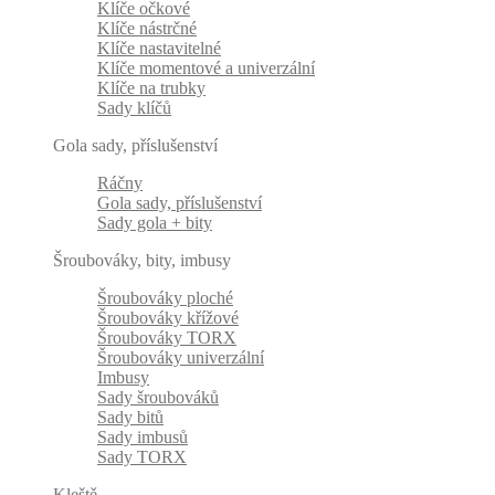
Klíče očkové
Klíče nástrčné
Klíče nastavitelné
Klíče momentové a univerzální
Klíče na trubky
Sady klíčů
Gola sady, příslušenství
Ráčny
Gola sady, příslušenství
Sady gola + bity
Šroubováky, bity, imbusy
Šroubováky ploché
Šroubováky křížové
Šroubováky TORX
Šroubováky univerzální
Imbusy
Sady šroubováků
Sady bitů
Sady imbusů
Sady TORX
Kleště