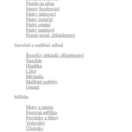
Pistole na pěnu
Spony šroubovací
Pásky stahovací
Pásky izolační
Pásky ostatní
Pásky papírové
Pistole tavné, příslušenství
Stavební a malířské nářadí
Řezačky obkladů, příslušenství
Špachtle
Hladítka
Lžíce
Míchadla
Malířské potřeby
Ostatní
Měřidla
Metry a pásma
Posuvná měřítka
Provázky a šňůry
Vodováhy
Úhelníky