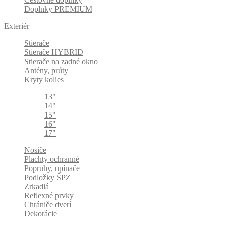
Doplnky PREMIUM
Exteriér
Stierače
Stierače HYBRID
Stierače na zadné okno
Antény, prúty
Kryty kolies
13"
14"
15"
16"
17"
Nosiče
Plachty ochranné
Popruhy, upínače
Podložky ŠPZ
Zrkadlá
Reflexné prvky
Chrániče dverí
Dekorácie