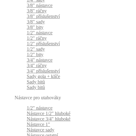
3/8" nástavce
3/8" ráčny
3/8" příslušenství
3/8" sady
3/8" bity
1/2" nástavce
1/2" ráčny
1/2" příslušenství
1/2" sady
1/2" bity
3/4" nástavce
3/4" ráčny
3/4" příslušenství
Sady gola + klíče
Sady bitů
Sady bitů
Nástavce pro utahováky
1/2" nástavce
Nástavce 1/2" hluboké
Nástavce 3/4" hluboké
Nástavce 1"
Nástavce sady
Nástavce ostatní