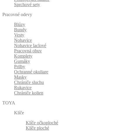
Sprchové sety
Pracovné odevy
Blúzy
Bundy
Vesty
Nohavice
Nohavice laclové
Pracovná obuv
Komplety
Gumáky
Prilby
Ochranné okuliare
Masky
Chrániče sluchu
Rukavice
Chrániče kolien
TOYA
Klíče
Klíče očkoploché
Klíče ploché