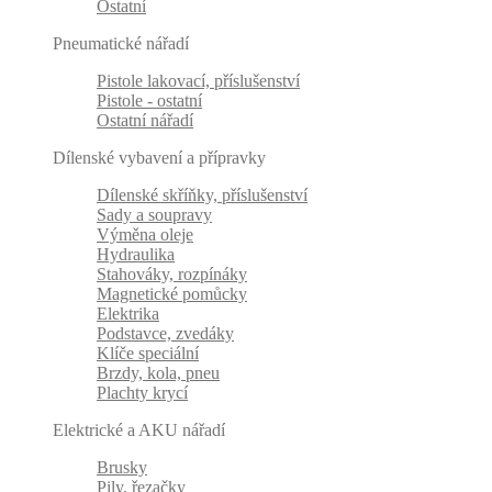
Ostatní
Pneumatické nářadí
Pistole lakovací, příslušenství
Pistole - ostatní
Ostatní nářadí
Dílenské vybavení a přípravky
Dílenské skříňky, příslušenství
Sady a soupravy
Výměna oleje
Hydraulika
Stahováky, rozpínáky
Magnetické pomůcky
Elektrika
Podstavce, zvedáky
Klíče speciální
Brzdy, kola, pneu
Plachty krycí
Elektrické a AKU nářadí
Brusky
Pily, řezačky