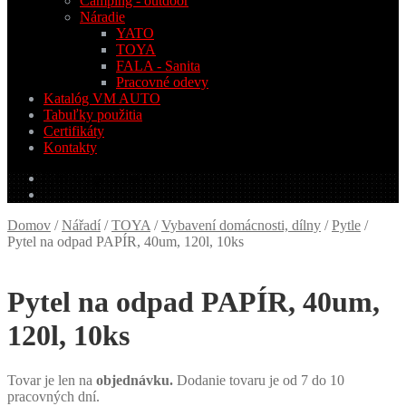
Camping - outdoor
Náradie
YATO
TOYA
FALA - Sanita
Pracovné odevy
Katalóg VM AUTO
Tabuľky použitia
Certifikáty
Kontakty
0.00
€
0 produktov
Domov
/
Nářadí
/
TOYA
/
Vybavení domácnosti, dílny
/
Pytle
/
Pytel na odpad PAPÍR, 40um, 120l, 10ks
Pytel na odpad PAPÍR, 40um,
120l, 10ks
Tovar je len na
objednávku.
Dodanie tovaru je od 7 do 10
pracovných dní.