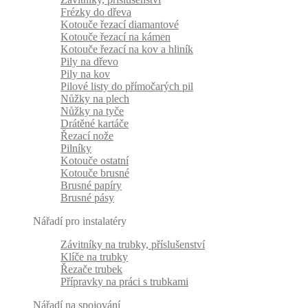
Frézky do dřeva
Kotouče řezací diamantové
Kotouče řezací na kámen
Kotouče řezací na kov a hliník
Pily na dřevo
Pily na kov
Pilové listy do přímočarých pil
Nůžky na plech
Nůžky na tyče
Drátěné kartáče
Řezací nože
Pilníky
Kotouče ostatní
Kotouče brusné
Brusné papíry
Brusné pásy
Nářadí pro instalatéry
Závitníky na trubky, příslušenství
Klíče na trubky
Řezače trubek
Přípravky na práci s trubkami
Nářadí na spojování