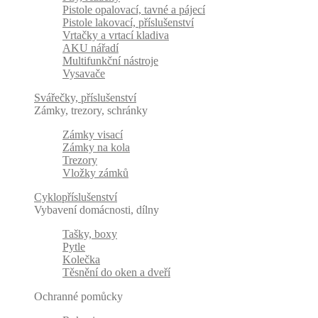
Pistole opalovací, tavné a pájecí
Pistole lakovací, příslušenství
Vrtačky a vrtací kladiva
AKU nářadí
Multifunkční nástroje
Vysavače
Svářečky, příslušenství
Zámky, trezory, schránky
Zámky visací
Zámky na kola
Trezory
Vložky zámků
Cyklopříslušenství
Vybavení domácnosti, dílny
Tašky, boxy
Pytle
Kolečka
Těsnění do oken a dveří
Ochranné pomůcky