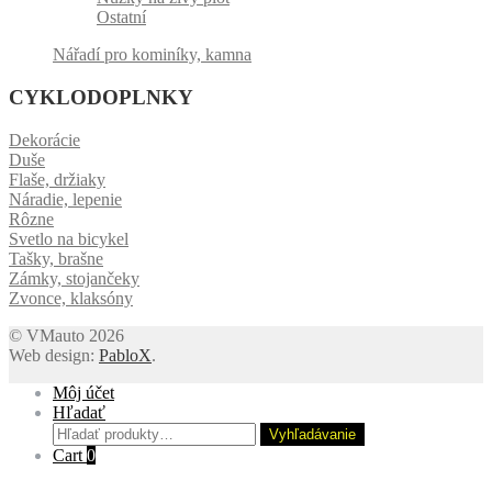
Ostatní
Nářadí pro kominíky, kamna
CYKLODOPLNKY
Dekorácie
Duše
Flaše, držiaky
Náradie, lepenie
Rôzne
Svetlo na bicykel
Tašky, brašne
Zámky, stojančeky
Zvonce, klaksóny
© VMauto 2026
Web design:
PabloX
.
Môj účet
Hľadať
Hľadať:
Vyhľadávanie
Cart
0