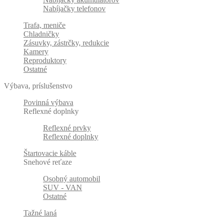
Nabíjačky telefonov
Trafa, meniče
Chladničky
Zásuvky, zástrčky, redukcie
Kamery
Reproduktory
Ostatné
Výbava, príslušenstvo
Povinná výbava
Reflexné doplnky
Reflexné prvky
Reflexné doplnky
Štartovacie káble
Snehové reťaze
Osobný automobil
SUV - VAN
Ostatné
Tažné laná