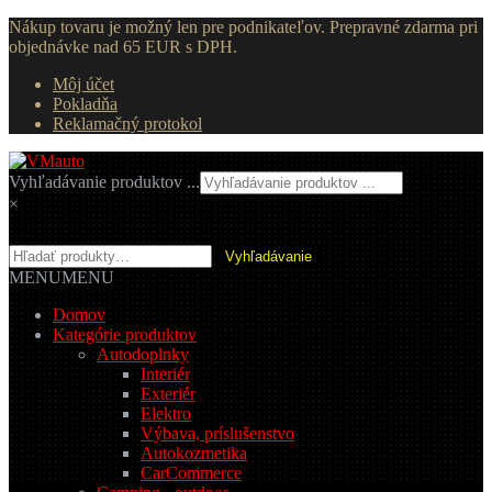
Nákup tovaru je možný len pre podnikateľov. Prepravné zdarma pri
objednávke nad 65 EUR s DPH.
Môj účet
Pokladňa
Reklamačný protokol
Preskočiť
Preskočiť
na
na
Vyhľadávanie produktov ...
navigáciu
obsah
×
Hľadať:
Vyhľadávanie
MENU
MENU
Domov
Kategórie produktov
Autodoplnky
Interiér
Exteriér
Elektro
Výbava, príslušenstvo
Autokozmetika
CarCommerce