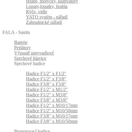
Hrábě, motyčky, kultivátory
Lopaty,lopatky, hrabla
Rýče, vidle
YATO systém - nářadí
Zahradnické nářadí
FALA - Sanita
Baterie
Perlátory
Výpustě umyvadlové
Sprchové hlavice
Sprchové hadice
Hadice F1/2" x F1/2"
Hadice F1/2" x F3/8"
Hadice F3/8" x F3/8"
Hadice F1/2" x M1/2"
Hadice F1/2" x M3/8"
Hadice F3/8" x M3/8"
Hadice F1/2" x M10/17mm
Hadice F1/2" x M10/50mm
Hadice F3/8" x M10/17mm
Hadice F3/8" x M10/50mm
Propojovací hadice