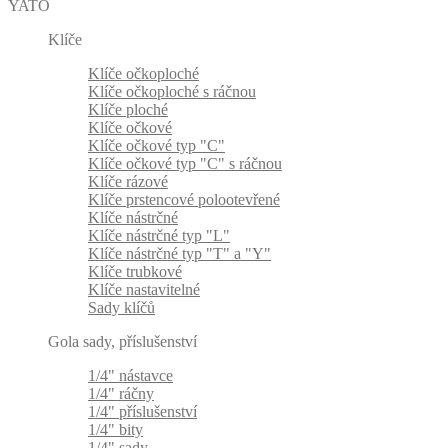
YATO
Klíče
Klíče očkoploché
Klíče očkoploché s ráčnou
Klíče ploché
Klíče očkové
Klíče očkové typ "C"
Klíče očkové typ "C" s ráčnou
Klíče rázové
Klíče prstencové polootevřené
Klíče nástrčné
Klíče nástrčné typ "L"
Klíče nástrčné typ "T" a "Y"
Klíče trubkové
Klíče nastavitelné
Sady klíčů
Gola sady, příslušenství
1/4" nástavce
1/4" ráčny
1/4" příslušenství
1/4" bity
1/4" sady