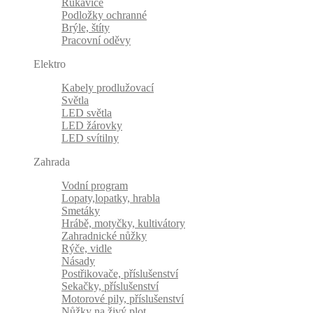
Rukavice
Podložky ochranné
Brýle, štíty
Pracovní oděvy
Elektro
Kabely prodlužovací
Světla
LED světla
LED žárovky
LED svítilny
Zahrada
Vodní program
Lopaty,lopatky, hrabla
Smetáky
Hrábě, motyčky, kultivátory
Zahradnické nůžky
Rýče, vidle
Násady
Postřikovače, příslušenství
Sekačky, příslušenství
Motorové pily, příslušenství
Nůžky na živý plot