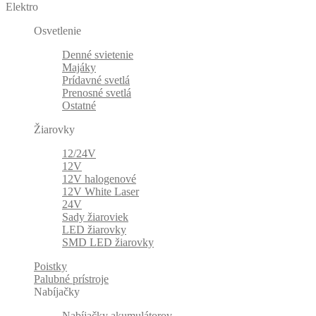
Elektro
Osvetlenie
Denné svietenie
Majáky
Prídavné svetlá
Prenosné svetlá
Ostatné
Žiarovky
12/24V
12V
12V halogenové
12V White Laser
24V
Sady žiaroviek
LED žiarovky
SMD LED žiarovky
Poistky
Palubné prístroje
Nabíjačky
Nabíjačky akumulátorov