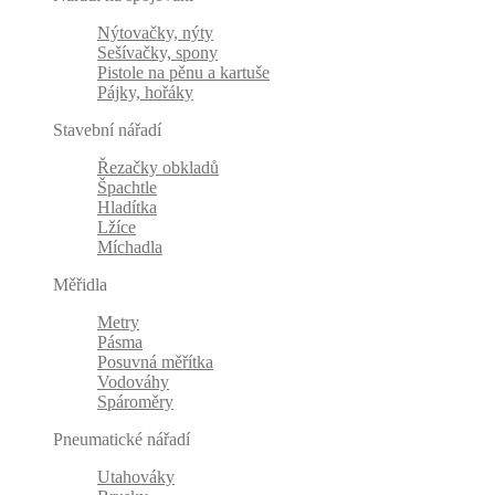
Nýtovačky, nýty
Sešívačky, spony
Pistole na pěnu a kartuše
Pájky, hořáky
Stavební nářadí
Řezačky obkladů
Špachtle
Hladítka
Lžíce
Míchadla
Měřidla
Metry
Pásma
Posuvná měřítka
Vodováhy
Spároměry
Pneumatické nářadí
Utahováky