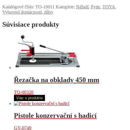
Katalógové číslo:
TO-10011
Kategórie:
Nářadí
,
Pytle
,
TOYA
,
Vybavení domácnosti, dílny
Súvisiace produkty
Řezačka na obklady 450 mm
TO-00320
Viac o produkte
Pistole konzervační s hadicí
GV-0740