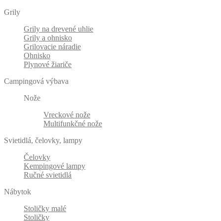
Grily
Grily na drevené uhlie
Grily a ohnisko
Grilovacie náradie
Ohnisko
Plynové žiariče
Campingová výbava
Nože
Vreckové nože
Multifunkčné nože
Svietidlá, čelovky, lampy
Čelovky
Kempingové lampy
Ručné svietidlá
Nábytok
Stoličky malé
Stoličky