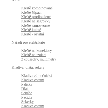
Kleště kombinované
Kleště štípací
Kleště prodloužené
Kleště na ségrovky
Kleště samosvorné
Kleště kulaté
Kleště - ostatní
Nářadí pro elektrikáře
Kleště na konektory
Kleště na izolaci
Zkoušečky, multimetry
Kladiva, dláta, sekery
Kladiva zámečnická
Kladiva ostatní
Paličky
Dláta
Sekáče
Páčidla
Sekerky
Kladiva ostatní