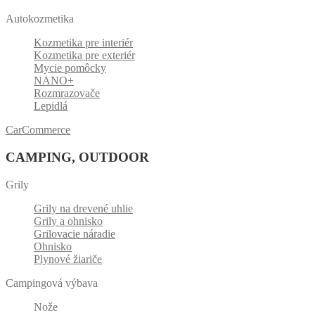
Autokozmetika
Kozmetika pre interiér
Kozmetika pre exteriér
Mycie pomôcky
NANO+
Rozmrazovače
Lepidlá
CarCommerce
CAMPING, OUTDOOR
Grily
Grily na drevené uhlie
Grily a ohnisko
Grilovacie náradie
Ohnisko
Plynové žiariče
Campingová výbava
Nože