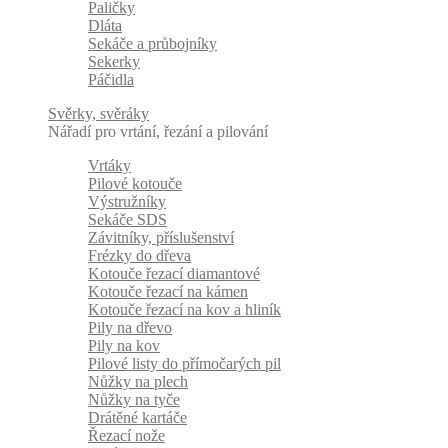
Paličky
Dláta
Sekáče a průbojníky
Sekerky
Páčidla
Svěrky, svěráky
Nářadí pro vrtání, řezání a pilování
Vrtáky
Pilové kotouče
Výstružníky
Sekáče SDS
Závitníky, příslušenství
Frézky do dřeva
Kotouče řezací diamantové
Kotouče řezací na kámen
Kotouče řezací na kov a hliník
Pily na dřevo
Pily na kov
Pilové listy do přímočarých pil
Nůžky na plech
Nůžky na tyče
Drátěné kartáče
Řezací nože