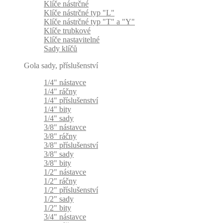
Klíče nástrčné
Klíče nástrčné typ "L"
Klíče nástrčné typ "T" a "Y"
Klíče trubkové
Klíče nastavitelné
Sady klíčů
Gola sady, příslušenství
1/4" nástavce
1/4" ráčny
1/4" příslušenství
1/4" bity
1/4" sady
3/8" nástavce
3/8" ráčny
3/8" příslušenství
3/8" sady
3/8" bity
1/2" nástavce
1/2" ráčny
1/2" příslušenství
1/2" sady
1/2" bity
3/4" nástavce