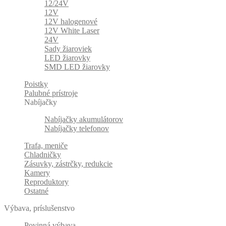
12/24V
12V
12V halogenové
12V White Laser
24V
Sady žiaroviek
LED žiarovky
SMD LED žiarovky
Poistky
Palubné prístroje
Nabíjačky
Nabíjačky akumulátorov
Nabíjačky telefonov
Trafa, meniče
Chladničky
Zásuvky, zástrčky, redukcie
Kamery
Reproduktory
Ostatné
Výbava, príslušenstvo
Povinná výbava