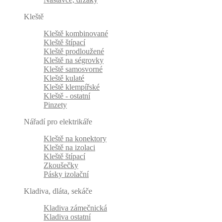
Kleště
Kleště kombinované
Kleště štípací
Kleště prodloužené
Kleště na ségrovky
Kleště samosvorné
Kleště kulaté
Kleště klempířské
Kleště - ostatní
Pinzety
Nářadí pro elektrikáře
Kleště na konektory
Kleště na izolaci
Kleště štípací
Zkoušečky
Pásky izolační
Kladiva, dláta, sekáče
Kladiva zámečnická
Kladiva ostatní