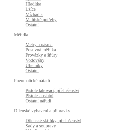
Hladítka
Lžíce
Míchadla
Malířské potřeby
Ostatní
Měřidla
Metry a pásma
Posuvná měřítka
Provázky a šňůry
Vodováhy
Úhelníky
Ostatní
Pneumatické nářadí
Pistole lakovací, příslušenství
Pistole - ostatní
Ostatní nářadí
Dílenské vybavení a přípravky
Dílenské skříňky, příslušenství
Sady a soupravy