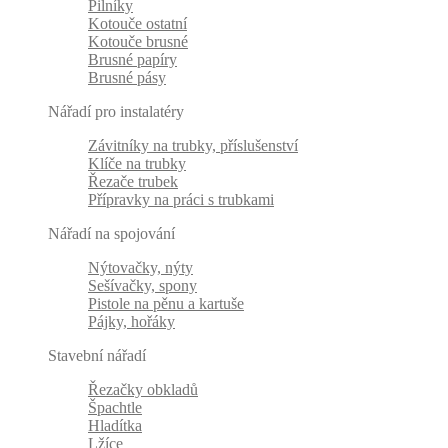
Pilníky
Kotouče ostatní
Kotouče brusné
Brusné papíry
Brusné pásy
Nářadí pro instalatéry
Závitníky na trubky, příslušenství
Klíče na trubky
Řezače trubek
Přípravky na práci s trubkami
Nářadí na spojování
Nýtovačky, nýty
Sešívačky, spony
Pistole na pěnu a kartuše
Pájky, hořáky
Stavební nářadí
Řezačky obkladů
Špachtle
Hladítka
Lžíce