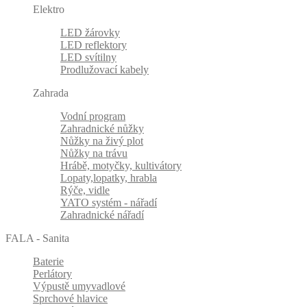
Elektro
LED žárovky
LED reflektory
LED svítilny
Prodlužovací kabely
Zahrada
Vodní program
Zahradnické nůžky
Nůžky na živý plot
Nůžky na trávu
Hrábě, motyčky, kultivátory
Lopaty,lopatky, hrabla
Rýče, vidle
YATO systém - nářadí
Zahradnické nářadí
FALA - Sanita
Baterie
Perlátory
Výpustě umyvadlové
Sprchové hlavice