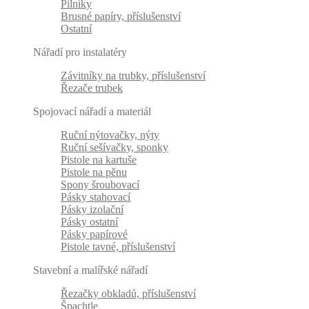
Pilníky
Brusné papíry, příslušenství
Ostatní
Nářadí pro instalatéry
Závitníky na trubky, příslušenství
Řezače trubek
Spojovací nářadí a materiál
Ruční nýtovačky, nýty
Ruční sešívačky, sponky
Pistole na kartuše
Pistole na pěnu
Spony šroubovací
Pásky stahovací
Pásky izolační
Pásky ostatní
Pásky papírové
Pistole tavné, příslušenství
Stavební a malířské nářadí
Řezačky obkladů, příslušenství
Špachtle