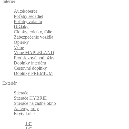
Interiér
Autokoberce
Poťahy sedadiel
Poťahy volantu
Držiaky
Clonky, roletky, fólie
Zabezpečenie vozidla
Opierky
Vône
Vône MAPLELAND
Protisklzové podložky
Doplnky interiéru
Cestovné doplnky
Doplnky PREMIUM
Exteriér
Stierače
Stierače HYBRID
Stierače na zadné okno
Antény, prúty
Kryty kolies
13"
14"