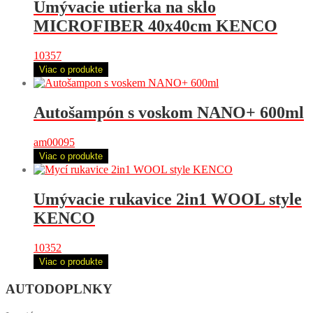
Umývacie utierka na sklo
MICROFIBER 40x40cm KENCO
10357
Viac o produkte
Autošampón s voskom NANO+ 600ml
am00095
Viac o produkte
Umývacie rukavice 2in1 WOOL style
KENCO
10352
Viac o produkte
AUTODOPLNKY