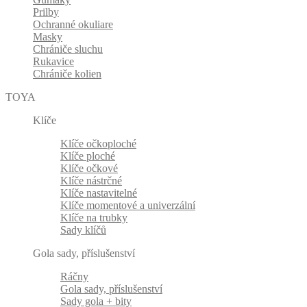
Prilby
Ochranné okuliare
Masky
Chrániče sluchu
Rukavice
Chrániče kolien
TOYA
Klíče
Klíče očkoploché
Klíče ploché
Klíče očkové
Klíče nástrčné
Klíče nastavitelné
Klíče momentové a univerzální
Klíče na trubky
Sady klíčů
Gola sady, příslušenství
Ráčny
Gola sady, příslušenství
Sady gola + bity