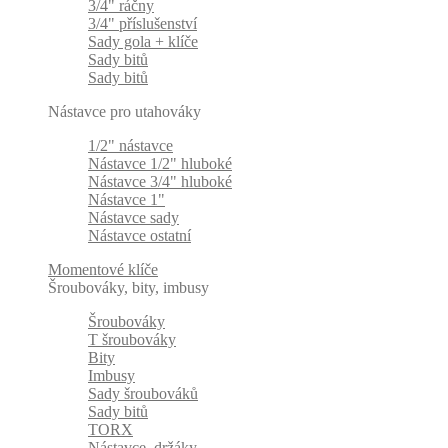
3/4" ráčny
3/4" příslušenství
Sady gola + klíče
Sady bitů
Sady bitů
Nástavce pro utahováky
1/2" nástavce
Nástavce 1/2" hluboké
Nástavce 3/4" hluboké
Nástavce 1"
Nástavce sady
Nástavce ostatní
Momentové klíče
Šroubováky, bity, imbusy
Šroubováky
T šroubováky
Bity
Imbusy
Sady šroubováků
Sady bitů
TORX
Nástavce, držáky