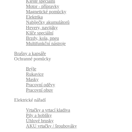
Kleště speciální
Motor - přípravky
Magnetické pomůcky
Elektrika
Nabíječky akumulátorů
Hevery, navijáky
Klíče speciální
Brzdy, kola, pneu
Multifunkční nástroje
Brašny a kapsáře
Ochranné pomůcky
Brýle
Rukavice
Masky
Pracovní oděvy
Pracovní obuv
Elektrické nářadí
Vrtačky a vrtací kladiva
Pily a hoblíky
Úhlové brusky
AKU vrtačky / šroubováky