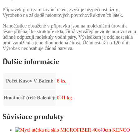
Přípravek proti zamlžování oken, zvyšuje bezpečnost jízdy.
Vyrobeno na základě neiontových povrchově aktivních látek.
Nanočástice obsažené v přípravku jsou na molekulární úrovni a
těsně přiléhají ke struktuře skla, čímž vytvářejí neviditelnou vrstvu a
účinně odpuzují molekuly vodní páry. Výsledkem je odolnost skla
proti zamlžení a jeho dlouhodobá čirost. Účinnost až na 120 dní.
Výrobek neobsahuje žádná barviva.
Ďalšie informácie
Počet Kusov V Balení:
8 ks.
Hmotnosť (celé Balenie):
0.31 kg
Súvisiace produkty