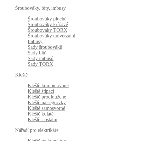
Šroubováky, bity, imbusy
Šroubováky ploché
Šroubováky křížové
Šroubováky TORX
Šroubováky univerzální
Imbusy
Sady šroubováků
Sady bitů
Sady imbusů
Sady TORX
Kleště
Kleště kombinované
Kleště štípací
Kleště prodloužené
Kleště na ségrovky
Kleště samosvorné
Kleště kulaté
Kleště - ostatní
Nářadí pro elektrikáře
Kleště na konektory