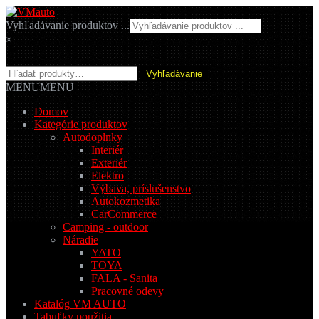
Preskočiť
Preskočiť
na
na
Vyhľadávanie produktov ...
navigáciu
obsah
×
Hľadať:
Vyhľadávanie
MENU
MENU
Domov
Kategórie produktov
Autodoplnky
Interiér
Exteriér
Elektro
Výbava, príslušenstvo
Autokozmetika
CarCommerce
Camping - outdoor
Náradie
YATO
TOYA
FALA - Sanita
Pracovné odevy
Katalóg VM AUTO
Tabuľky použitia