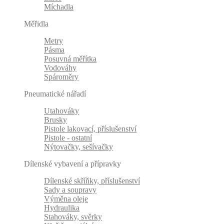
Míchadla
Měřidla
Metry
Pásma
Posuvná měřítka
Vodováhy
Spároměry
Pneumatické nářadí
Utahováky
Brusky
Pistole lakovací, příslušenství
Pistole - ostatní
Nýtovačky, sešívačky
Dílenské vybavení a přípravky
Dílenské skříňky, příslušenství
Sady a soupravy
Výměna oleje
Hydraulika
Stahováky, svěrky