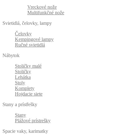
Vreckové nože
Multifunkčné nože
Svietidlá, čelovky, lampy
Čelovky
Kempingové lampy
Ručné svietidlá
Nábytok
Stoličky malé
Stoličky
Lehátka
Stoly
Komplety
Hojdacie siete
Stany a prístřešky
Stany
Plážové prístrešky
Spacie vaky, karimatky