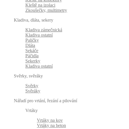
Kleště na izolaci
Zkoušečky, multimetry
Kladiva, dláta, sekery
Kladiva zámečnická
Kladiva ostatní
Paličky
Dláta
Sekáče
Páčidla
Sekerky
Kladiva ostatní
Svěrky, svěráky
Svěrky
Svěráky
Nářadí pro vrtání, řezání a pilování
Vrtáky
Vrtáky na kov
Vrtáky na beton