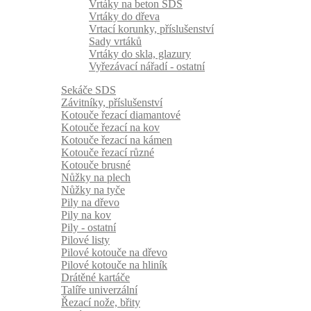
Vrtáky na beton SDS
Vrtáky do dřeva
Vrtací korunky, příslušenství
Sady vrtáků
Vrtáky do skla, glazury
Vyřezávací nářadí - ostatní
Sekáče SDS
Závitníky, příslušenství
Kotouče řezací diamantové
Kotouče řezací na kov
Kotouče řezací na kámen
Kotouče řezací různé
Kotouče brusné
Nůžky na plech
Nůžky na tyče
Pily na dřevo
Pily na kov
Pily - ostatní
Pilové listy
Pilové kotouče na dřevo
Pilové kotouče na hliník
Drátěné kartáče
Talíře univerzální
Řezací nože, břity