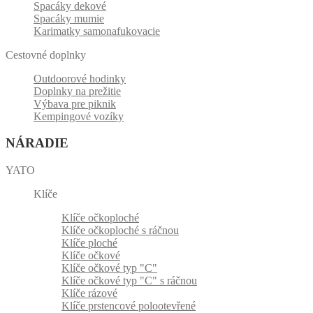
Spacáky dekové
Spacáky mumie
Karimatky samonafukovacie
Cestovné doplnky
Outdoorové hodinky
Doplnky na prežitie
Výbava pre piknik
Kempingové vozíky
NÁRADIE
YATO
Klíče
Klíče očkoploché
Klíče očkoploché s ráčnou
Klíče ploché
Klíče očkové
Klíče očkové typ "C"
Klíče očkové typ "C" s ráčnou
Klíče rázové
Klíče prstencové polootevřené