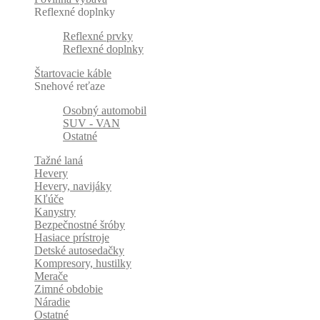
Reflexné doplnky
Reflexné prvky
Reflexné doplnky
Štartovacie káble
Snehové reťaze
Osobný automobil
SUV - VAN
Ostatné
Tažné laná
Hevery
Hevery, navijáky
Kľúče
Kanystry
Bezpečnostné šróby
Hasiace prístroje
Detské autosedačky
Kompresory, hustilky
Merače
Zimné obdobie
Náradie
Ostatné