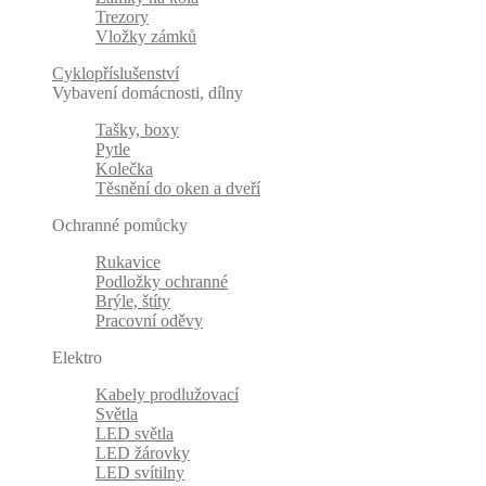
Trezory
Vložky zámků
Cyklopříslušenství
Vybavení domácnosti, dílny
Tašky, boxy
Pytle
Kolečka
Těsnění do oken a dveří
Ochranné pomůcky
Rukavice
Podložky ochranné
Brýle, štíty
Pracovní oděvy
Elektro
Kabely prodlužovací
Světla
LED světla
LED žárovky
LED svítilny