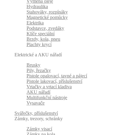
Výměna oleje
Hydraulika
Stahováky, rozpínáky
Magnetické pomůcky
Elektrika
Podstavce, zvedáky
Klíče speciální
Brzdy, kola, pneu
Plachty krycí
Elektrické a AKU nářadí
Brusky
Pily, řezačky
Pistole opalovací, tavné a pájecí
Pistole lakovací, příslušenství
Vrtačky a vrtací kladiva
AKU nářadí
Multifunkční nástroje
Vysavače
Svářečky, příslušenství
Zámky, trezory, schránky
Zámky visací
Zámky na kola