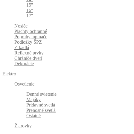
15"
16"
17"
Nosiče
Plachty ochranné
Popruhy, upínače
Podložky ŠPZ
Zrkadlá
Reflexné prvky
Chrániče dverí
Dekorácie
Elektro
Osvetlenie
Denné svietenie
Majáky
Prídavné svetlá
Prenosné svetlá
Ostatné
Žiarovky