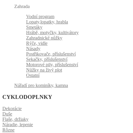
Zahrada
Vodní program
Lopaty,lopatky, hrabla
Smetáky
Hrábě, motyčky, kultivátory
Zahradnické nůžky
Rýče, vidle
Násady
Postřikovače, příslušenství
Sekačky, příslušenství
Motorové pily, příslušenství
Nůžky na živý plot
Ostatní
Nářadí pro kominíky, kamna
CYKLODOPLNKY
Dekorácie
Duše
Flaše, držiaky
Náradie, lepenie
Rôzne