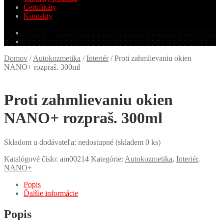
Certifikáty
Kontakty
0.00
€
0 produktov
Domov
/
Autokozmetika
/
Interiér
/
Proti zahmlievaniu okien
NANO+ rozpraš. 300ml
Proti zahmlievaniu okien
NANO+ rozpraš. 300ml
Skladom u dodávateľa: nedostupné (skladem 0 ks)
Katalógové číslo:
am00214
Kategórie:
Autokozmetika
,
Interiér
,
NANO+
Popis
Ďalšie informácie
Popis