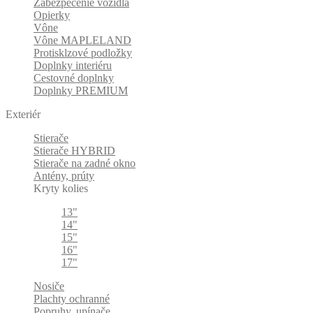
Zabezpečenie vozidla
Opierky
Vône
Vône MAPLELAND
Protisklzové podložky
Doplnky interiéru
Cestovné doplnky
Doplnky PREMIUM
Exteriér
Stierače
Stierače HYBRID
Stierače na zadné okno
Antény, prúty
Kryty kolies
13"
14"
15"
16"
17"
Nosiče
Plachty ochranné
Popruhy, upínače