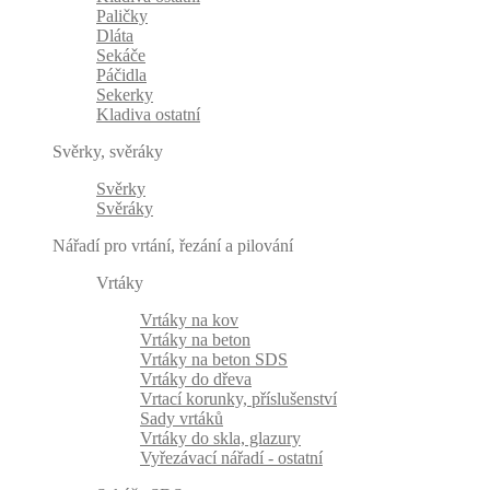
Paličky
Dláta
Sekáče
Páčidla
Sekerky
Kladiva ostatní
Svěrky, svěráky
Svěrky
Svěráky
Nářadí pro vrtání, řezání a pilování
Vrtáky
Vrtáky na kov
Vrtáky na beton
Vrtáky na beton SDS
Vrtáky do dřeva
Vrtací korunky, příslušenství
Sady vrtáků
Vrtáky do skla, glazury
Vyřezávací nářadí - ostatní