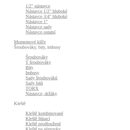
1/2" nástavce
Nástavce 1/2" hluboké
Nástavce 3/4" hluboké
Nástavce 1"
Nástavce sady
Nástavce ostatní
Momentové klíče
Šroubováky, bity, imbusy
Šroubováky
T šroubováky
Bity
Imbusy
Sady šroubováků
Sady bitů
TORX
Nástavce, držáky
Kleště
Kleště kombinované
Kleště štípací
Kleště prodloužené
Kleště na ségrovky