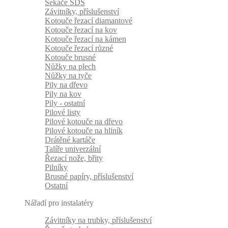
Sekáče SDS
Závitníky, příslušenství
Kotouče řezací diamantové
Kotouče řezací na kov
Kotouče řezací na kámen
Kotouče řezací různé
Kotouče brusné
Nůžky na plech
Nůžky na tyče
Pily na dřevo
Pily na kov
Pily - ostatní
Pilové listy
Pilové kotouče na dřevo
Pilové kotouče na hliník
Drátěné kartáče
Talíře univerzální
Řezací nože, břity
Pilníky
Brusné papíry, příslušenství
Ostatní
Nářadí pro instalatéry
Závitníky na trubky, příslušenství