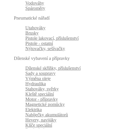
Vodováhy
Spároměry
Pneumatické nářadí
Utahováky
Brusky
Pistole lakovací, příslušenství
Pistole - ostatní
Nýtovačky, sešívačky
Dílenské vybavení a přípravky
Dílenské skříňky, příslušenství
Sady a soupravy
Výměna oleje
Hydraulika
Stahováky, svěrky
Kleště speciální
Motor - přípravky
Magnetické pomůcky
Elektrika
Nabíječky akumulátorů
Hevery, navijáky
Klíče speciální