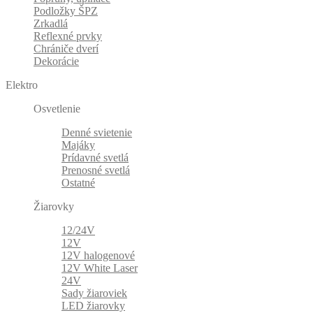
Podložky ŠPZ
Zrkadlá
Reflexné prvky
Chrániče dverí
Dekorácie
Elektro
Osvetlenie
Denné svietenie
Majáky
Prídavné svetlá
Prenosné svetlá
Ostatné
Žiarovky
12/24V
12V
12V halogenové
12V White Laser
24V
Sady žiaroviek
LED žiarovky