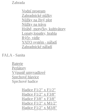
Zahrada
Vodní program
Zahradnické nůžky
Nůžky na živý plot
Nůžky na trávu
Hrábě, motyčky, kultivátory
Lopaty,lopatky, hrabla
Rýče, vidle
YATO systém - nářadí
Zahradnické nářadí
FALA - Sanita
Baterie
Perlátory
Výpustě umyvadlové
Sprchové hlavice
Sprchové hadice
Hadice F1/2" x F1/2"
Hadice F1/2" x F3/8"
Hadice F3/8" x F3/8"
Hadice F1/2" x M1/2"
Hadice F1/2" x M3/8"