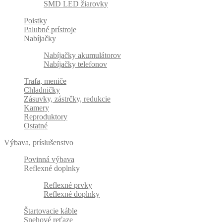
SMD LED žiarovky
Poistky
Palubné prístroje
Nabíjačky
Nabíjačky akumulátorov
Nabíjačky telefonov
Trafa, meniče
Chladničky
Zásuvky, zástrčky, redukcie
Kamery
Reproduktory
Ostatné
Výbava, príslušenstvo
Povinná výbava
Reflexné doplnky
Reflexné prvky
Reflexné doplnky
Štartovacie káble
Snehové reťaze