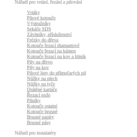
Nářadí pro vrtání, řezání a pilování
Vrtáky
Pilové kotouče
Výstružníky
Sekáče SDS
Závitníky, příslušenství
Frézky do dřeva
Kotouče řezací diamantové
Kotouče řezací na kámen
Kotouče řezací na kov a hliník
Pily na dřevo
Pily na kov
Pilové listy do přímočarých pil
Nůžky na plech
Nůžky na tyče
Drátěné kartáče
Řezací nože
Pilníky
Kotouče ostatní
Kotouče brusné
Brusné papíry
Brusné pásy
Nářadí pro instalatéry