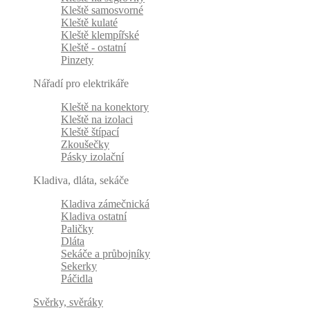
Kleště samosvorné
Kleště kulaté
Kleště klempířské
Kleště - ostatní
Pinzety
Nářadí pro elektrikáře
Kleště na konektory
Kleště na izolaci
Kleště štípací
Zkoušečky
Pásky izolační
Kladiva, dláta, sekáče
Kladiva zámečnická
Kladiva ostatní
Paličky
Dláta
Sekáče a průbojníky
Sekerky
Páčidla
Svěrky, svěráky