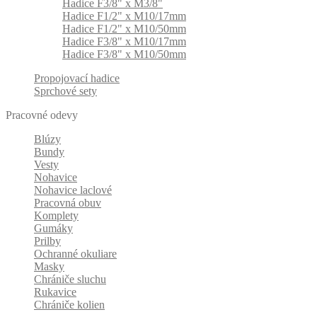
Hadice F3/8" x M3/8"
Hadice F1/2" x M10/17mm
Hadice F1/2" x M10/50mm
Hadice F3/8" x M10/17mm
Hadice F3/8" x M10/50mm
Propojovací hadice
Sprchové sety
Pracovné odevy
Blúzy
Bundy
Vesty
Nohavice
Nohavice laclové
Pracovná obuv
Komplety
Gumáky
Prilby
Ochranné okuliare
Masky
Chrániče sluchu
Rukavice
Chrániče kolien