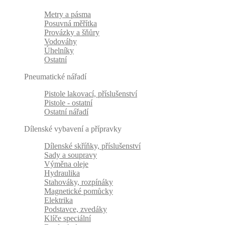
Metry a pásma
Posuvná měřítka
Provázky a šňůry
Vodováhy
Úhelníky
Ostatní
Pneumatické nářadí
Pistole lakovací, příslušenství
Pistole - ostatní
Ostatní nářadí
Dílenské vybavení a přípravky
Dílenské skříňky, příslušenství
Sady a soupravy
Výměna oleje
Hydraulika
Stahováky, rozpínáky
Magnetické pomůcky
Elektrika
Podstavce, zvedáky
Klíče speciální