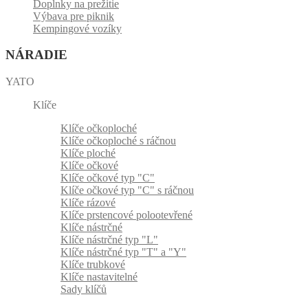
Doplnky na prežitie
Výbava pre piknik
Kempingové vozíky
NÁRADIE
YATO
Klíče
Klíče očkoploché
Klíče očkoploché s ráčnou
Klíče ploché
Klíče očkové
Klíče očkové typ "C"
Klíče očkové typ "C" s ráčnou
Klíče rázové
Klíče prstencové polootevřené
Klíče nástrčné
Klíče nástrčné typ "L"
Klíče nástrčné typ "T" a "Y"
Klíče trubkové
Klíče nastavitelné
Sady klíčů