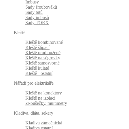
Imbusy
Sady šroubováků
Sady bitů
Sady imbusů
Sady TORX
Kleště
Kleště kombinované
Kleště štípací
Kleště prodloužené
Kleště na ségrovky
Kleště samosvorné
Kleště kulaté
Kleště - ostatní
Nářadí pro elektrikáře
Kleště na konektory
Kleště na izolaci
Zkoušečky, multimetry
Kladiva, dláta, sekery
Kladiva zámečnická
Kladiva ostatní