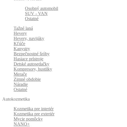
Osobný automobil
SUV - VAN
Ostatné
Tažné laná
Hevery
Hevery, navijáky
Kľúče
Kanystry
Bezpečnostné šróby
Hasiace prístroje
Detské autosedačky
Kompresory, hustilky
Merače
Zimné obdobie
Náradie
Ostatné
Autokozmetika
Kozmetika pre interiér
Kozmetika pre exteriér
Mycie pomôcky
NANO+