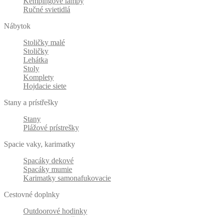
Kempingové lampy
Ručné svietidlá
Nábytok
Stoličky malé
Stoličky
Lehátka
Stoly
Komplety
Hojdacie siete
Stany a prístřešky
Stany
Plážové prístrešky
Spacie vaky, karimatky
Spacáky dekové
Spacáky mumie
Karimatky samonafukovacie
Cestovné doplnky
Outdoorové hodinky