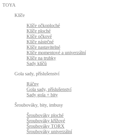
TOYA
Klíče
Klíče očkoploché
Klíče ploché
Klíče očkové
Klíče nástrčné
Klíče nastavitelné
Klíče momentové a univerzální
Klíče na trubky
Sady klíčů
Gola sady, příslušenství
Ráčny
Gola sady, příslušenství
Sady gola + bity
Šroubováky, bity, imbusy
Šroubováky ploché
Šroubováky křížové
Šroubováky TORX
Šroubováky univerzální