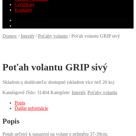
Certifikáty
Kontakty
0.00
€
0 produktov
Domov
/
Interiér
/
Poťahy volantu
/
Poťah volantu GRIP sivý
Poťah volantu GRIP sivý
Skladom u dodávateľa: dostupné (skladem více než 20 ks)
Katalógové číslo:
31404
Kategórie:
Interiér
,
Poťahy volantu
Popis
Ďalšie informácie
Popis
Potah určený k nasazení na volant o průměru 37-39cm.