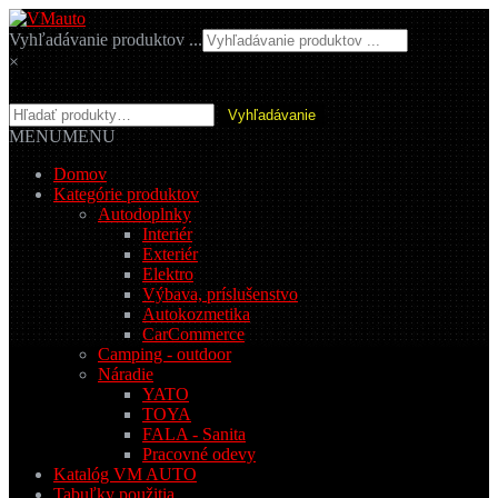
Preskočiť
Preskočiť
na
na
Vyhľadávanie produktov ...
navigáciu
obsah
×
Hľadať:
Vyhľadávanie
MENU
MENU
Domov
Kategórie produktov
Autodoplnky
Interiér
Exteriér
Elektro
Výbava, príslušenstvo
Autokozmetika
CarCommerce
Camping - outdoor
Náradie
YATO
TOYA
FALA - Sanita
Pracovné odevy
Katalóg VM AUTO
Tabuľky použitia