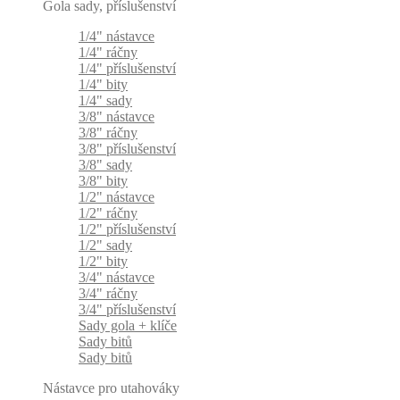
Gola sady, příslušenství
1/4" nástavce
1/4" ráčny
1/4" příslušenství
1/4" bity
1/4" sady
3/8" nástavce
3/8" ráčny
3/8" příslušenství
3/8" sady
3/8" bity
1/2" nástavce
1/2" ráčny
1/2" příslušenství
1/2" sady
1/2" bity
3/4" nástavce
3/4" ráčny
3/4" příslušenství
Sady gola + klíče
Sady bitů
Sady bitů
Nástavce pro utahováky