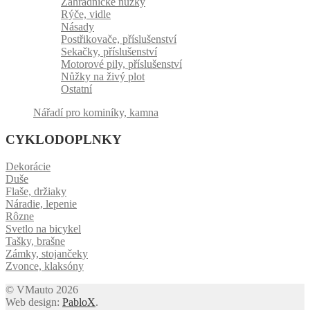
Zahradnické nůžky
Rýče, vidle
Násady
Postřikovače, příslušenství
Sekačky, příslušenství
Motorové pily, příslušenství
Nůžky na živý plot
Ostatní
Nářadí pro kominíky, kamna
CYKLODOPLNKY
Dekorácie
Duše
Flaše, držiaky
Náradie, lepenie
Rôzne
Svetlo na bicykel
Tašky, brašne
Zámky, stojančeky
Zvonce, klaksóny
© VMauto 2026
Web design:
PabloX
.