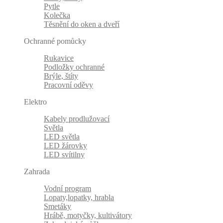
Pytle
Kolečka
Těsnění do oken a dveří
Ochranné pomůcky
Rukavice
Podložky ochranné
Brýle, štíty
Pracovní oděvy
Elektro
Kabely prodlužovací
Světla
LED světla
LED žárovky
LED svítilny
Zahrada
Vodní program
Lopaty,lopatky, hrabla
Smetáky
Hrábě, motyčky, kultivátory