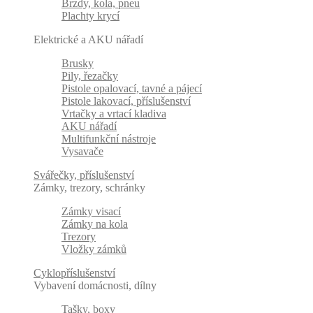
Brzdy, kola, pneu
Plachty krycí
Elektrické a AKU nářadí
Brusky
Pily, řezačky
Pistole opalovací, tavné a pájecí
Pistole lakovací, příslušenství
Vrtačky a vrtací kladiva
AKU nářadí
Multifunkční nástroje
Vysavače
Svářečky, příslušenství
Zámky, trezory, schránky
Zámky visací
Zámky na kola
Trezory
Vložky zámků
Cyklopříslušenství
Vybavení domácnosti, dílny
Tašky, boxy