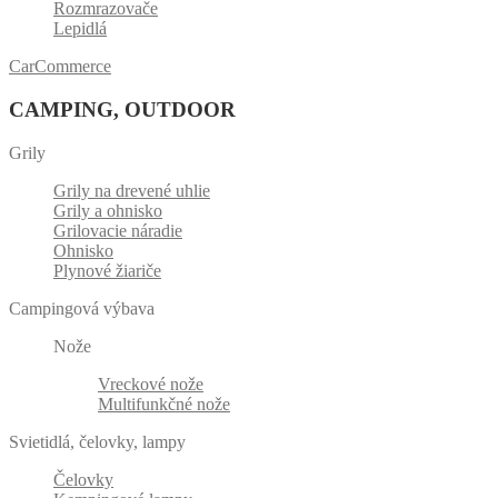
Rozmrazovače
Lepidlá
CarCommerce
CAMPING, OUTDOOR
Grily
Grily na drevené uhlie
Grily a ohnisko
Grilovacie náradie
Ohnisko
Plynové žiariče
Campingová výbava
Nože
Vreckové nože
Multifunkčné nože
Svietidlá, čelovky, lampy
Čelovky