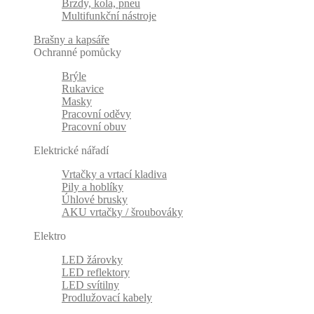
Brzdy, kola, pneu
Multifunkční nástroje
Brašny a kapsáře
Ochranné pomůcky
Brýle
Rukavice
Masky
Pracovní oděvy
Pracovní obuv
Elektrické nářadí
Vrtačky a vrtací kladiva
Pily a hoblíky
Úhlové brusky
AKU vrtačky / šroubováky
Elektro
LED žárovky
LED reflektory
LED svítilny
Prodlužovací kabely