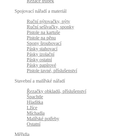
Řezače trubek
Spojovací nářadí a materiál
Ruční nýtovačky, nýty
Ruční sešívačky, sponky
Pistole na kartuše
Pistole na pěnu
Spony šroubovací
Pásky stahovací
Pásky izolační
Pásky ostatní
Pásky papírové
Pistole tavné, příslušenství
Stavební a malířské nářadí
Řezačky obkladů, příslušenství
Špachtle
Hladítka
Lžíce
Míchadla
Malířské potřeby
Ostatní
Měřidla