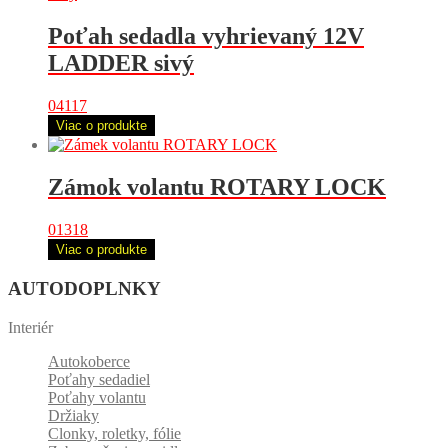
Poťah sedadla vyhrievaný 12V
LADDER sivý
04117
Viac o produkte
Zámok volantu ROTARY LOCK
01318
Viac o produkte
AUTODOPLNKY
Interiér
Autokoberce
Poťahy sedadiel
Poťahy volantu
Držiaky
Clonky, roletky, fólie