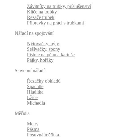
Závitníky na trubky, příslušenství
Klíče na trubky
Řezače trubek
Přípravky na práci s trubkami
Nářadí na spojování
Nýtovačky, nýty
Sešívačky, spony
Pistole na pěnu a kartuše
Pájky, hořáky
Stavební nářadí
Řezačky obkladů
Špachtle
Hladítka
Lžíce
Míchadla
Měřidla
Metry
Pásma
Posuvná měřítka