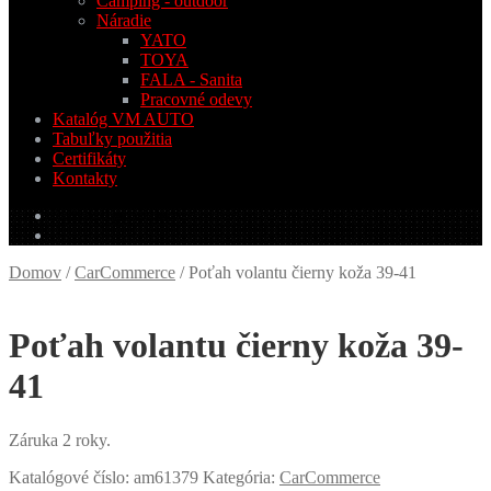
Camping - outdoor
Náradie
YATO
TOYA
FALA - Sanita
Pracovné odevy
Katalóg VM AUTO
Tabuľky použitia
Certifikáty
Kontakty
0.00
€
0 produktov
Domov
/
CarCommerce
/
Poťah volantu čierny koža 39-41
Poťah volantu čierny koža 39-
41
Záruka 2 roky.
Katalógové číslo:
am61379
Kategória:
CarCommerce