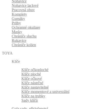
Nohavice
Nohavice laclové
Pracovná obuv
Komplety
Gumáky
Prilby
Ochranné okuliare
Masky
Chrániče sluchu
Rukavice
Chrániče kolien
TOYA
Klíče
Klíče očkoploché
Klíče ploché
Klíče očkové
Klíče nástrčné
Klíče nastavitelné
Klíče momentové a univerzální
Klíče na trubky
Sady klíčů
Gola sady, příslušenství