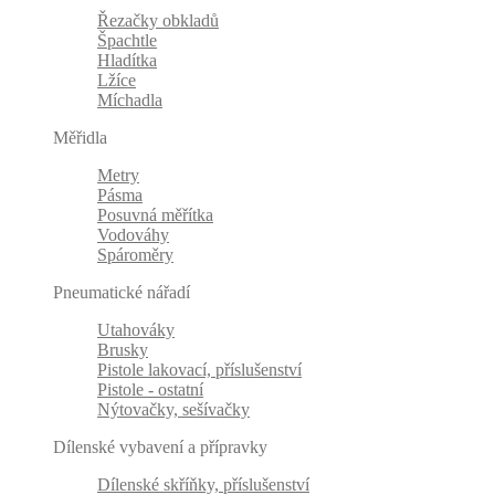
Řezačky obkladů
Špachtle
Hladítka
Lžíce
Míchadla
Měřidla
Metry
Pásma
Posuvná měřítka
Vodováhy
Spároměry
Pneumatické nářadí
Utahováky
Brusky
Pistole lakovací, příslušenství
Pistole - ostatní
Nýtovačky, sešívačky
Dílenské vybavení a přípravky
Dílenské skříňky, příslušenství