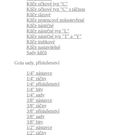
Klíče očkové typ "C"
Klíče očkové typ "C" s ráčnou
Klíče rázové
Klíče prstencové polootevřené
Klíče nástrčné
Klíče nástrčné typ "L"
Klíče nástrčné typ "T" a "Y"
Klíče trubkové
Klíče nastavitelné
Sady klíčů
Gola sady, příslušenství
1/4" nástavce
1/4" ráčny
1/4" příslušenství
1/4" bity
1/4" sady
3/8" nástavce
3/8" ráčny
3/8" příslušenství
3/8" sady
3/8" bity
1/2" nástavce
1/2" ráčny