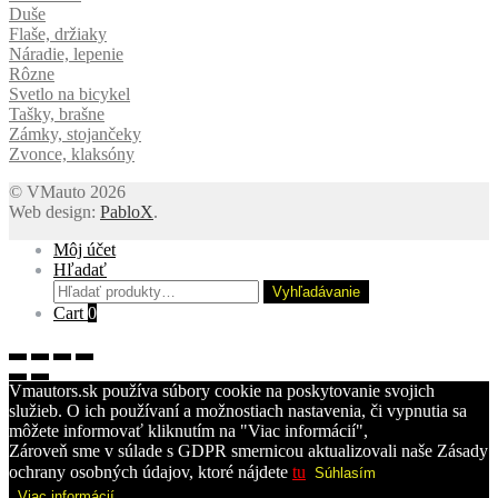
Duše
Flaše, držiaky
Náradie, lepenie
Rôzne
Svetlo na bicykel
Tašky, brašne
Zámky, stojančeky
Zvonce, klaksóny
© VMauto 2026
Web design:
PabloX
.
Môj účet
Hľadať
Hľadať:
Vyhľadávanie
Cart
0
Vmautors.sk používa súbory cookie na poskytovanie svojich
služieb. O ich používaní a možnostiach nastavenia, či vypnutia sa
môžete informovať kliknutím na "Viac informácií",
Zároveň sme v súlade s GDPR smernicou aktualizovali naše Zásady
ochrany osobných údajov, ktoré nájdete
tu
Súhlasím
Viac informácií