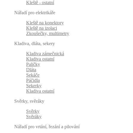
Kleště - ostatní
Nářadí pro elektrikáře
Kleště na konektory
Kleště na izolaci
Zkoušečky, multimetry
Kladiva, dláta, sekery
Kladiva zámečnická
Kladiva ostatní
Paličky
Dláta
Sekáče
Páčidla
Sekerky
Kladiva ostatní
Svěrky, svěráky
Svěrky
Svěráky
Nářadí pro vrtání, řezání a pilování