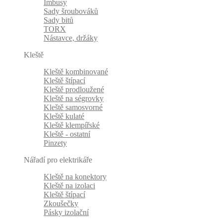
Imbusy
Sady šroubováků
Sady bitů
TORX
Nástavce, držáky
Kleště
Kleště kombinované
Kleště štípací
Kleště prodloužené
Kleště na ségrovky
Kleště samosvorné
Kleště kulaté
Kleště klempířské
Kleště - ostatní
Pinzety
Nářadí pro elektrikáře
Kleště na konektory
Kleště na izolaci
Kleště štípací
Zkoušečky
Pásky izolační