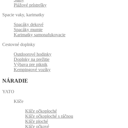
Plážové prístrešky
Spacie vaky, karimatky
Spacáky dekové
Spacáky mumie
Karimatky samonafukovacie
Cestovné doplnky
Outdoorové hodinky
Doplnky na prežitie
Výbava pre piknik
Kempingové vozíky
NÁRADIE
YATO
Klíče
Klíče očkoploché
Klíče očkoploché s ráčnou
Klíče ploché
Klíče očkové