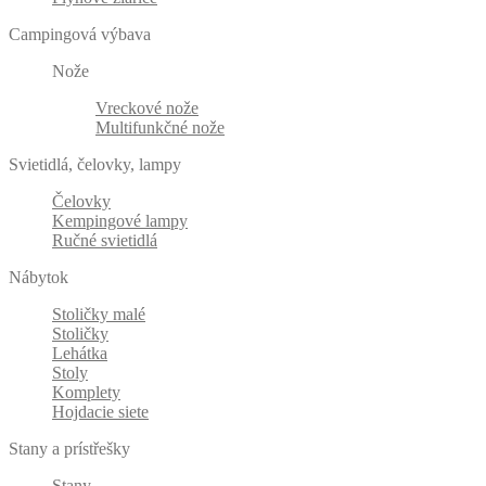
Campingová výbava
Nože
Vreckové nože
Multifunkčné nože
Svietidlá, čelovky, lampy
Čelovky
Kempingové lampy
Ručné svietidlá
Nábytok
Stoličky malé
Stoličky
Lehátka
Stoly
Komplety
Hojdacie siete
Stany a prístřešky
Stany