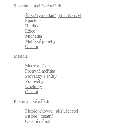
Stavební a malířské nářadí
Řezačky obkladů, příslušenství
Špachtle
Hladítka
Lžíce
Míchadla
Malířské potřeby
Ostatní
Měřidla
Metry a pásma
Posuvná měřítka
Provázky a šňůry
Vodováhy
Úhelníky
Ostatní
Pneumatické nářadí
Pistole lakovací, příslušenství
Pistole - ostatní
Ostatní nářadí