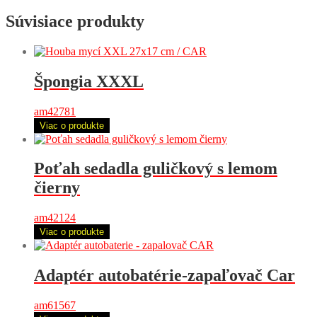
Súvisiace produkty
Špongia XXXL
am42781
Viac o produkte
Poťah sedadla guličkový s lemom
čierny
am42124
Viac o produkte
Adaptér autobatérie-zapaľovač Car
am61567