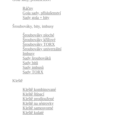
Ráčny
Gola sady, příslušenství
Sady gola + bity
Šroubováky, bity, imbusy
Šroubováky ploché
Šroubováky křížové
Šroubováky TORX
Šroubováky univerzální
Imbusy
Sady šroubováků
Sady bitů
Sady imbusů
Sady TORX
Kleště
Kleště kombinované
Kleště štípací
Kleště prodloužené
Kleště na ségrovky
Kleště samosvorné
Kleště kulaté