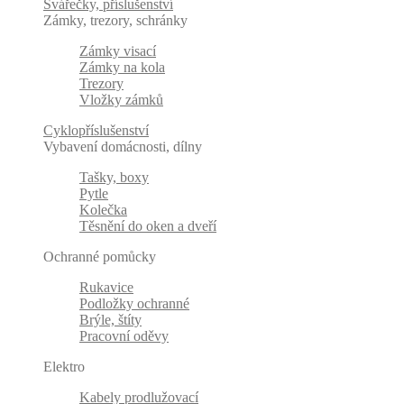
Svářečky, příslušenství
Zámky, trezory, schránky
Zámky visací
Zámky na kola
Trezory
Vložky zámků
Cyklopříslušenství
Vybavení domácnosti, dílny
Tašky, boxy
Pytle
Kolečka
Těsnění do oken a dveří
Ochranné pomůcky
Rukavice
Podložky ochranné
Brýle, štíty
Pracovní oděvy
Elektro
Kabely prodlužovací