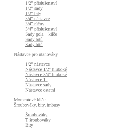
1/2" příslušenství
1/2" sady
1/2" bity
3/4" nástavce
3/4" ráčny
3/4" příslušenství
Sady gola + klíče
Sady bitů
Sady bitů
Nástavce pro utahováky
1/2" nástavce
Nástavce 1/2" hluboké
Nástavce 3/4" hluboké
Nástavce 1"
Nástavce sady
Nástavce ostatní
Momentové klíče
Šroubováky, bity, imbusy
Šroubováky
T šroubováky
Bity