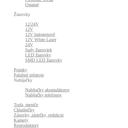
Ostatné
Žiarovky
12/24V
12V
12V halogenové
12V White Laser
24V
Sady žiaroviek
LED žiarovky
SMD LED žiarovky
Poistky
Palubné prístroje
Nabíjačky
Nabíjačky akumulátorov
Nabíjačky telefonov
Trafa, meniče
Chladničky
Zásuvky, zástrčky, redukcie
Kamery
Reproduktory