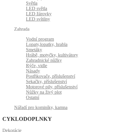
Světla
LED světla
LED žárovky
LED svítilny
Zahrada
Vodní program
Lopaty,lopatky, hrabla
Smetáky
Hrábě, motyčky, kultivátory
Zahradnické nůžky
Rýče, vidle
Násady
Postřikovače, příslušenství
Sekačky, příslušenství
Motorové pily, příslušenství
Nůžky na živý plot
Ostatní
Nářadí pro kominíky, kamna
CYKLODOPLNKY
Dekorácie