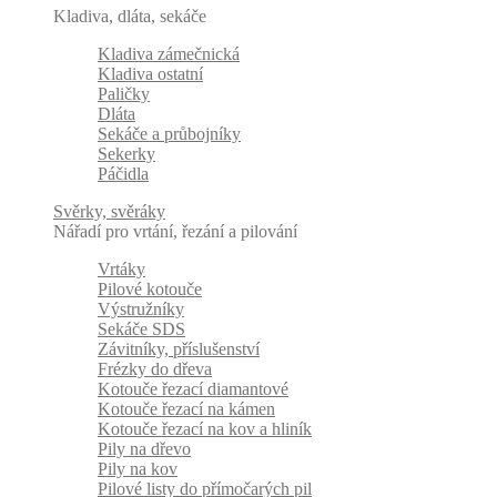
Kladiva, dláta, sekáče
Kladiva zámečnická
Kladiva ostatní
Paličky
Dláta
Sekáče a průbojníky
Sekerky
Páčidla
Svěrky, svěráky
Nářadí pro vrtání, řezání a pilování
Vrtáky
Pilové kotouče
Výstružníky
Sekáče SDS
Závitníky, příslušenství
Frézky do dřeva
Kotouče řezací diamantové
Kotouče řezací na kámen
Kotouče řezací na kov a hliník
Pily na dřevo
Pily na kov
Pilové listy do přímočarých pil