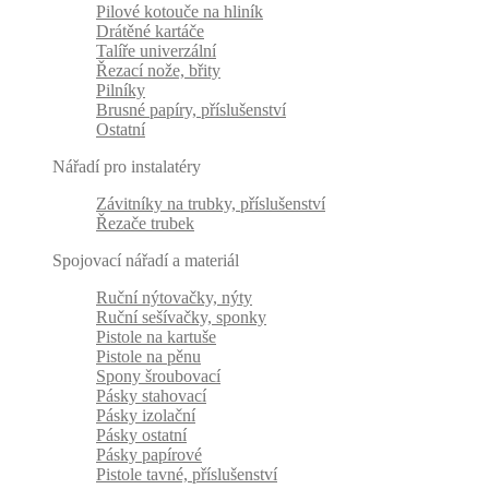
Pilové kotouče na hliník
Drátěné kartáče
Talíře univerzální
Řezací nože, břity
Pilníky
Brusné papíry, příslušenství
Ostatní
Nářadí pro instalatéry
Závitníky na trubky, příslušenství
Řezače trubek
Spojovací nářadí a materiál
Ruční nýtovačky, nýty
Ruční sešívačky, sponky
Pistole na kartuše
Pistole na pěnu
Spony šroubovací
Pásky stahovací
Pásky izolační
Pásky ostatní
Pásky papírové
Pistole tavné, příslušenství