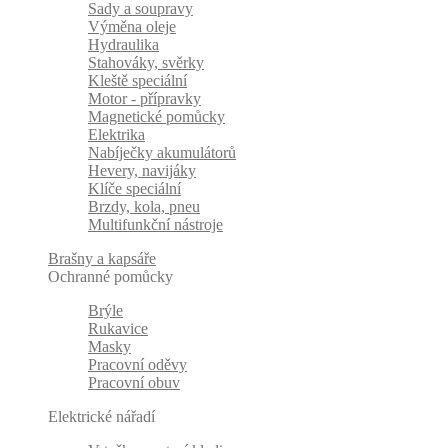
Sady a soupravy
Výměna oleje
Hydraulika
Stahováky, svěrky
Kleště speciální
Motor - přípravky
Magnetické pomůcky
Elektrika
Nabíječky akumulátorů
Hevery, navijáky
Klíče speciální
Brzdy, kola, pneu
Multifunkční nástroje
Brašny a kapsáře
Ochranné pomůcky
Brýle
Rukavice
Masky
Pracovní oděvy
Pracovní obuv
Elektrické nářadí