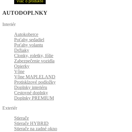
Viac o produkte
AUTODOPLNKY
Interiér
Autokoberce
Poťahy sedadiel
Poťahy volantu
Držiaky
Clonky, roletky, fólie
Zabezpečenie vozidla
Opierky
Vône
Vône MAPLELAND
Protisklzové podložky
Doplnky interiéru
Cestovné doplnky
Doplnky PREMIUM
Exteriér
Stierače
Stierače HYBRID
Stierače na zadné okno