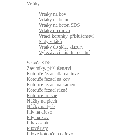
Vrtáky
Vrtáky na kov
Vrtáky na beton
Vrtáky na beton SDS
Vrtáky do dřeva
Vrtací korunky, příslušenství
Sady vrtáků
Vrtáky do skla, glazury
Vyřezávací nářadí - ostatní
Sekáče SDS
Závitníky, příslušenství
Kotouče řezací diamantové
Kotouče řezací na kov
Kotouče řezací na kámen
Kotouče řezací různé
Kotouče brusné
Nůžky na plech
Nůžky na tyče
Pily na dřevo
Pily na kov
Pily - ostatní
Pilové listy
Pilové kotouče na dřevo