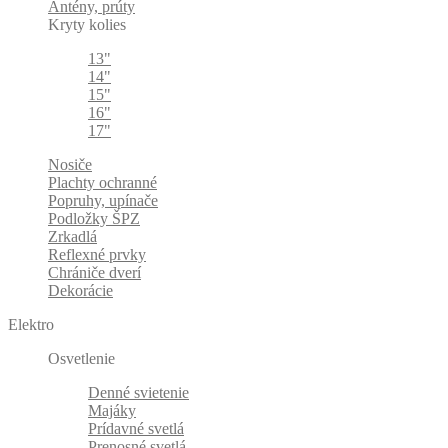
Antény, prúty
Kryty kolies
13"
14"
15"
16"
17"
Nosiče
Plachty ochranné
Popruhy, upínače
Podložky ŠPZ
Zrkadlá
Reflexné prvky
Chrániče dverí
Dekorácie
Elektro
Osvetlenie
Denné svietenie
Majáky
Prídavné svetlá
Prenosné svetlá