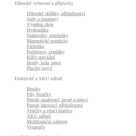
Dílenské vybavení a přípravky
Dílenské skříňky, příslušenství
Sady a soupravy
Výměna oleje
Hydraulika
Stahováky, rozpínáky
Magnetické pomůcky
Elektrika
Podstavce, zvedáky
Klíče speciální
Brzdy, kola, pneu
Plachty krycí
Elektrické a AKU nářadí
Brusky
Pily, řezačky
Pistole opalovací, tavné a pájecí
Pistole lakovací, příslušenství
Vrtačky a vrtací kladiva
AKU nářadí
Multifunkční nástroje
Vysavače