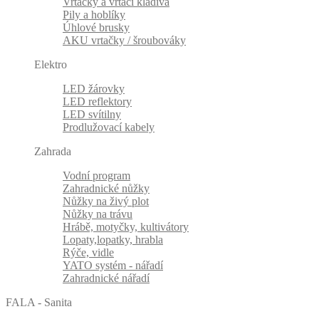
Vrtačky a vrtací kladiva
Pily a hoblíky
Úhlové brusky
AKU vrtačky / šroubováky
Elektro
LED žárovky
LED reflektory
LED svítilny
Prodlužovací kabely
Zahrada
Vodní program
Zahradnické nůžky
Nůžky na živý plot
Nůžky na trávu
Hrábě, motyčky, kultivátory
Lopaty,lopatky, hrabla
Rýče, vidle
YATO systém - nářadí
Zahradnické nářadí
FALA - Sanita