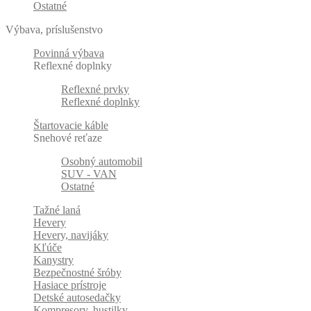
Ostatné
Výbava, príslušenstvo
Povinná výbava
Reflexné doplnky
Reflexné prvky
Reflexné doplnky
Štartovacie káble
Snehové reťaze
Osobný automobil
SUV - VAN
Ostatné
Tažné laná
Hevery
Hevery, navijáky
Kľúče
Kanystry
Bezpečnostné šróby
Hasiace prístroje
Detské autosedačky
Kompresory, hustilky