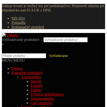
Nákup tovaru je možný len pre podnikateľov. Prepravné zdarma pri
objednávke nad 65 EUR s DPH.
Môj účet
Pokladňa
Reklamačný protokol
Preskočiť
Preskočiť
na
na
Vyhľadávanie produktov ...
navigáciu
obsah
×
Hľadať:
Vyhľadávanie
MENU
MENU
Domov
Kategórie produktov
Autodoplnky
Interiér
Exteriér
Elektro
Výbava, príslušenstvo
Autokozmetika
CarCommerce