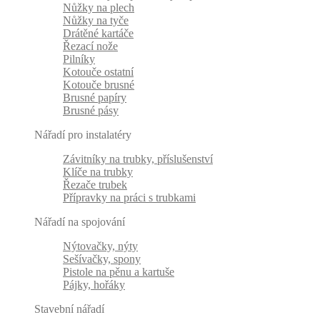
Nůžky na plech
Nůžky na tyče
Drátěné kartáče
Řezací nože
Pilníky
Kotouče ostatní
Kotouče brusné
Brusné papíry
Brusné pásy
Nářadí pro instalatéry
Závitníky na trubky, příslušenství
Klíče na trubky
Řezače trubek
Přípravky na práci s trubkami
Nářadí na spojování
Nýtovačky, nýty
Sešívačky, spony
Pistole na pěnu a kartuše
Pájky, hořáky
Stavební nářadí