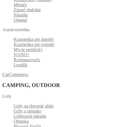
Merače
Zimné obdobie
Náradie
Ostatné
Autokozmetika
Kozmetika pre interiér
Kozmetika pre exteriér
Mycie pomôcky
NANO+
Rozmrazovače
Lepidlá
CarCommerce
CAMPING, OUTDOOR
Grily
Grily na drevené uhlie
Grily a ohnisko
Grilovacie náradie
Ohnisko
Plynové žiariče