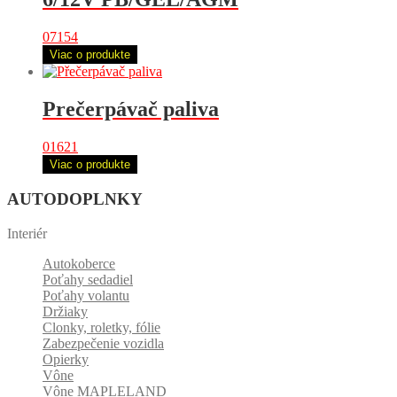
07154
Viac o produkte
Prečerpávač paliva
01621
Viac o produkte
AUTODOPLNKY
Interiér
Autokoberce
Poťahy sedadiel
Poťahy volantu
Držiaky
Clonky, roletky, fólie
Zabezpečenie vozidla
Opierky
Vône
Vône MAPLELAND