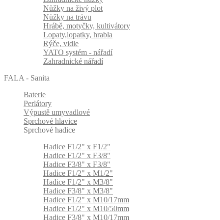
Nůžky na živý plot
Nůžky na trávu
Hrábě, motyčky, kultivátory
Lopaty,lopatky, hrabla
Rýče, vidle
YATO systém - nářadí
Zahradnické nářadí
FALA - Sanita
Baterie
Perlátory
Výpustě umyvadlové
Sprchové hlavice
Sprchové hadice
Hadice F1/2" x F1/2"
Hadice F1/2" x F3/8"
Hadice F3/8" x F3/8"
Hadice F1/2" x M1/2"
Hadice F1/2" x M3/8"
Hadice F3/8" x M3/8"
Hadice F1/2" x M10/17mm
Hadice F1/2" x M10/50mm
Hadice F3/8" x M10/17mm