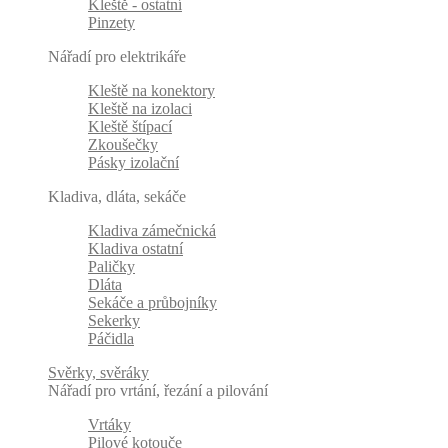
Kleště - ostatní
Pinzety
Nářadí pro elektrikáře
Kleště na konektory
Kleště na izolaci
Kleště štípací
Zkoušečky
Pásky izolační
Kladiva, dláta, sekáče
Kladiva zámečnická
Kladiva ostatní
Paličky
Dláta
Sekáče a průbojníky
Sekerky
Páčidla
Svěrky, svěráky
Nářadí pro vrtání, řezání a pilování
Vrtáky
Pilové kotouče