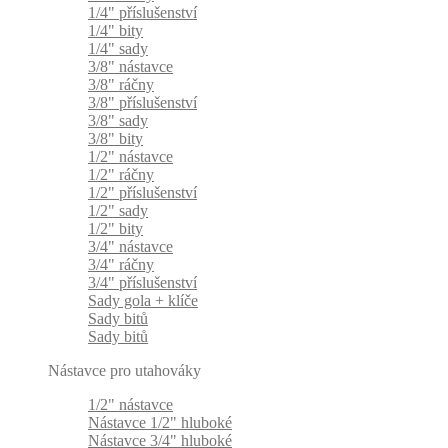
1/4" příslušenství
1/4" bity
1/4" sady
3/8" nástavce
3/8" ráčny
3/8" příslušenství
3/8" sady
3/8" bity
1/2" nástavce
1/2" ráčny
1/2" příslušenství
1/2" sady
1/2" bity
3/4" nástavce
3/4" ráčny
3/4" příslušenství
Sady gola + klíče
Sady bitů
Sady bitů
Nástavce pro utahováky
1/2" nástavce
Nástavce 1/2" hluboké
Nástavce 3/4" hluboké