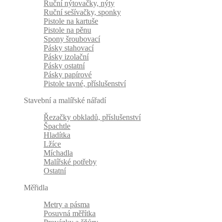
Ruční nýtovačky, nýty
Ruční sešívačky, sponky
Pistole na kartuše
Pistole na pěnu
Spony šroubovací
Pásky stahovací
Pásky izolační
Pásky ostatní
Pásky papírové
Pistole tavné, příslušenství
Stavební a malířské nářadí
Řezačky obkladů, příslušenství
Špachtle
Hladítka
Lžíce
Míchadla
Malířské potřeby
Ostatní
Měřidla
Metry a pásma
Posuvná měřítka