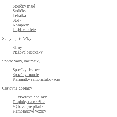
Stoličky malé
Stoličky
Lehátka
Stoly
Komplety
Hojdacie siete
Stany a prístřešky
Stany
Plážové prístrešky
Spacie vaky, karimatky
Spacáky dekové
Spacáky mumie
Karimatky samonafukovacie
Cestovné doplnky
Outdoorové hodinky
Doplnky na prežitie
Výbava pre piknik
Kempingové vozíky