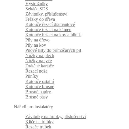
Výstružníky
Sekáče SDS
Závitníky, příslušenství
Frézky do dřeva
Kotouče řezací diamantové
Kotouče řezací na kámen
Kotouče řezací na kov a hliník
Pily na dřevo
Pily na kov
Pilové listy do přímočarých pil
Nůžky na plech
Nůžky na tyče
Drátěné kartáče
Řezací nože
Pilníky
Kotouče ostatní
Kotouče brusné
Brusné papíry
Brusné pásy
Nářadí pro instalatéry
Závitníky na trubky, příslušenství
Klíče na trubky
Řezače trubek