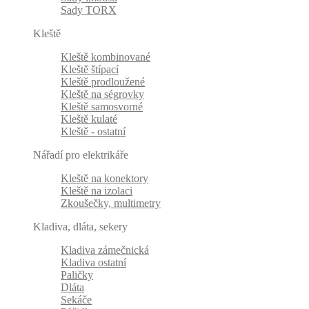
Sady TORX
Kleště
Kleště kombinované
Kleště štípací
Kleště prodloužené
Kleště na ségrovky
Kleště samosvorné
Kleště kulaté
Kleště - ostatní
Nářadí pro elektrikáře
Kleště na konektory
Kleště na izolaci
Zkoušečky, multimetry
Kladiva, dláta, sekery
Kladiva zámečnická
Kladiva ostatní
Paličky
Dláta
Sekáče