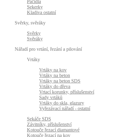
Páčidla
Sekerky
Kladiva ostatní
Svěrky, svěráky
Svěrky
Svěráky
Nářadí pro vrtání, řezání a pilování
Vrtáky
Vrtáky na kov
Vrtáky na beton
Vrtáky na beton SDS
Vrtáky do dřeva
Vrtací korunky, příslušenství
Sady vrtáků
Vrtáky do skla, glazury
Vyřezávací nářadí - ostatní
Sekáče SDS
Závitníky, příslušenství
Kotouče řezací diamantové
Kotouče řezací na kov