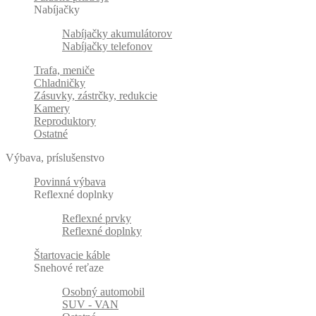
Nabíjačky
Nabíjačky akumulátorov
Nabíjačky telefonov
Trafa, meniče
Chladničky
Zásuvky, zástrčky, redukcie
Kamery
Reproduktory
Ostatné
Výbava, príslušenstvo
Povinná výbava
Reflexné doplnky
Reflexné prvky
Reflexné doplnky
Štartovacie káble
Snehové reťaze
Osobný automobil
SUV - VAN