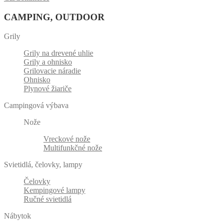
CAMPING, OUTDOOR
Grily
Grily na drevené uhlie
Grily a ohnisko
Grilovacie náradie
Ohnisko
Plynové žiariče
Campingová výbava
Nože
Vreckové nože
Multifunkčné nože
Svietidlá, čelovky, lampy
Čelovky
Kempingové lampy
Ručné svietidlá
Nábytok