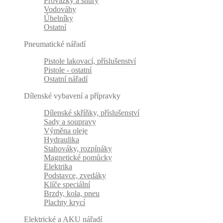
Provázky a šňůry
Vodováhy
Úhelníky
Ostatní
Pneumatické nářadí
Pistole lakovací, příslušenství
Pistole - ostatní
Ostatní nářadí
Dílenské vybavení a přípravky
Dílenské skříňky, příslušenství
Sady a soupravy
Výměna oleje
Hydraulika
Stahováky, rozpínáky
Magnetické pomůcky
Elektrika
Podstavce, zvedáky
Klíče speciální
Brzdy, kola, pneu
Plachty krycí
Elektrické a AKU nářadí