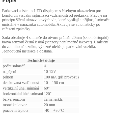
Parkovací asistent s LED displejem s číselným ukazatelem pro
komfortní vizuální signalizaci vzdálenosti od překážky. Pracuje na
principu šíření ultrazvukových vln, které vysílají a přijímají snímače
umístěné v nárazníku automobilu. Aktivuje se automaticky po
zařazení zpátečky.
Sada obsahuje 4 snímače do otvoru průměr 20mm (sklon 6 stupňů),
barva senzorů černá lesklá (senzory není možné lakovat). Umístění
do zadního nárazníku, výrazně ulehčuje parkování vozidla.
Jednoduchá instalace a obsluha.
Technické údaje
počet snímačů
4
napájení
10-15V=
příkon
100 mA (při provozu)
detekovaná vzdálenost
10 – 150 cm
vertikální úhel snímání
60°
horizontální úhel snímání
120°
barva senzorů
černá lesklá
montážní otvor
20 mm
pracovní teplota
-40 – +80°C