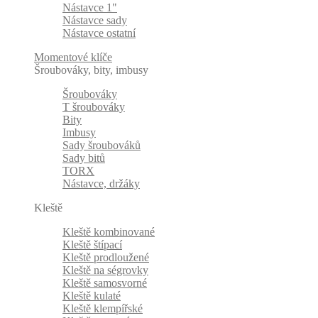
Nástavce 1"
Nástavce sady
Nástavce ostatní
Momentové klíče
Šroubováky, bity, imbusy
Šroubováky
T šroubováky
Bity
Imbusy
Sady šroubováků
Sady bitů
TORX
Nástavce, držáky
Kleště
Kleště kombinované
Kleště štípací
Kleště prodloužené
Kleště na ségrovky
Kleště samosvorné
Kleště kulaté
Kleště klempířské