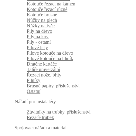
Kotouče řezací na kámen
Kotouče řezací různé
Kotouče brusné
Nůžky na plech
Nůžky na tyče
Pily na dřevo
Pily na kov
Pily - ostatní
Pilové listy
Pilové kotouče na dřevo
Pilové kotouče na hliník
Drátěné kartáče
Talíře univerzální
Řezací nože, břity
Pilníky
Brusné papíry, příslušenství
Ostatní
Nářadí pro instalatéry
Závitníky na trubky, příslušenství
Řezače trubek
Spojovací nářadí a materiál