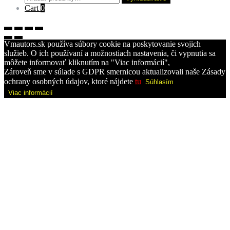
Cart
0
Vmautors.sk používa súbory cookie na poskytovanie svojich
služieb. O ich používaní a možnostiach nastavenia, či vypnutia sa
môžete informovať kliknutím na "Viac informácií",
Zároveň sme v súlade s GDPR smernicou aktualizovali naše Zásady
ochrany osobných údajov, ktoré nájdete
tu
Súhlasím
Viac informácií