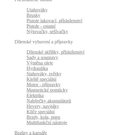
Utahováky
Brusky
Pistole lakovací, příslušenství
Pistole - ostatní
Nýtovačky, sešívačky
Dílenské vybavení a přípravky
Dílenské skříňky, příslušenství
Sady a soupravy
Výměna oleje
Hydraulika
Stahováky, svěrky
Kleště speciální
Motor - přípravky
Magnetické pomůcky
Elektrika
Nabíječky akumulátorů
Hevery, navijáky
Klíče speciální
Brzdy, kola, pneu
Multifunkční nástroje
Brašny a kapsáře