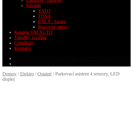
Camping - outdoor
Náradie
YATO
TOYA
FALA - Sanita
Pracovné odevy
Katalóg VM AUTO
Tabuľky použitia
Certifikáty
Kontakty
0.00
€
0 produktov
Domov
/
Elektro
/
Ostatné
/
Parkovací asistent 4 senzory, LED
displej