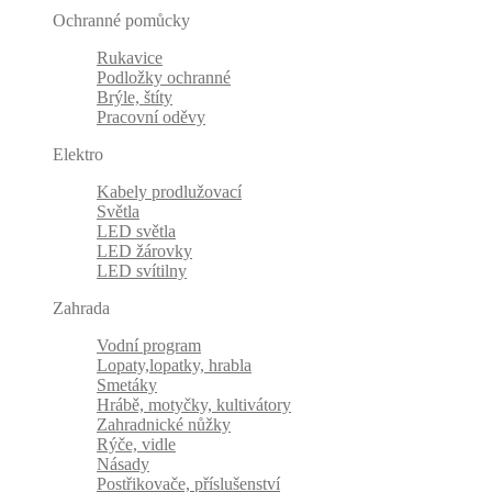
Ochranné pomůcky
Rukavice
Podložky ochranné
Brýle, štíty
Pracovní oděvy
Elektro
Kabely prodlužovací
Světla
LED světla
LED žárovky
LED svítilny
Zahrada
Vodní program
Lopaty,lopatky, hrabla
Smetáky
Hrábě, motyčky, kultivátory
Zahradnické nůžky
Rýče, vidle
Násady
Postřikovače, příslušenství