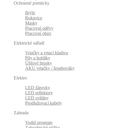
Ochranné pomůcky
Brýle
Rukavice
Masky
Pracovní oděvy
Pracovní obuv
Elektrické nářadí
Vrtačky a vrtací kladiva
Pily a hoblíky
Úhlové brusky
AKU vrtačky / šroubováky
Elektro
LED žárovky
LED reflektory
LED svítilny
Prodlužovací kabely
Zahrada
Vodní program
Zahradnické nůžky