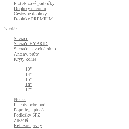
Protisklzové podložky
Doplnky interiéru
Cestovné doplnky
Doplnky PREMIUM
Exteriér
Stierače
Stierače HYBRID
Stierače na zadné okno
Antény, prúty
Kryty kolies
13"
14"
15"
16"
17"
Nosiče
Plachty ochranné
Popruhy, upínače
Podložky ŠPZ
Zrkadlá
Reflexné prvky