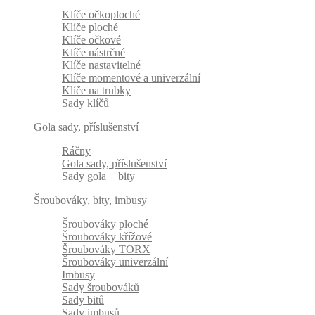
Klíče očkoploché
Klíče ploché
Klíče očkové
Klíče nástrčné
Klíče nastavitelné
Klíče momentové a univerzální
Klíče na trubky
Sady klíčů
Gola sady, příslušenství
Ráčny
Gola sady, příslušenství
Sady gola + bity
Šroubováky, bity, imbusy
Šroubováky ploché
Šroubováky křížové
Šroubováky TORX
Šroubováky univerzální
Imbusy
Sady šroubováků
Sady bitů
Sady imbusů