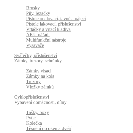
Brusky
Pily, řezačky
Pistole opalovací, tavné a pájecí
Pistole lakovací, příslušenství
Vrtačky a vrtací kladiva
AKU nářadí
Multifunkční nástroje
Vysavače
Svářečky, příslušenství
Zámky, trezory, schránky
Zámky visací
Zámky na kola
Trezory
Vložky zámků
Cyklopříslušenství
Vybavení domácnosti, dílny
Tašky, boxy
Pytle
Kolečka
Těsnění do oken a dveří