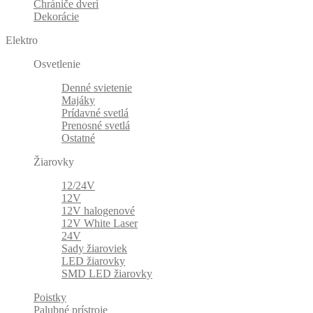
Chrániče dverí
Dekorácie
Elektro
Osvetlenie
Denné svietenie
Majáky
Prídavné svetlá
Prenosné svetlá
Ostatné
Žiarovky
12/24V
12V
12V halogenové
12V White Laser
24V
Sady žiaroviek
LED žiarovky
SMD LED žiarovky
Poistky
Palubné prístroje