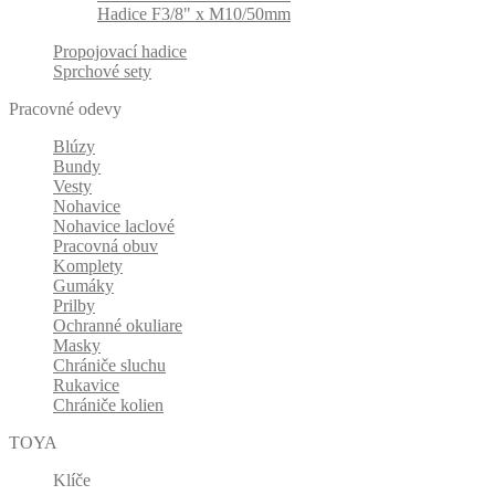
Hadice F3/8" x M10/50mm
Propojovací hadice
Sprchové sety
Pracovné odevy
Blúzy
Bundy
Vesty
Nohavice
Nohavice laclové
Pracovná obuv
Komplety
Gumáky
Prilby
Ochranné okuliare
Masky
Chrániče sluchu
Rukavice
Chrániče kolien
TOYA
Klíče