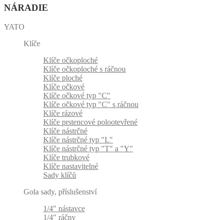
NÁRADIE
YATO
Klíče
Klíče očkoploché
Klíče očkoploché s ráčnou
Klíče ploché
Klíče očkové
Klíče očkové typ "C"
Klíče očkové typ "C" s ráčnou
Klíče rázové
Klíče prstencové polootevřené
Klíče nástrčné
Klíče nástrčné typ "L"
Klíče nástrčné typ "T" a "Y"
Klíče trubkové
Klíče nastavitelné
Sady klíčů
Gola sady, příslušenství
1/4" nástavce
1/4" ráčny