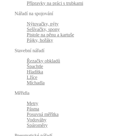
Přípravky na práci s trubkami
Nářadí na spojování
Nýtovačky, nýty
Sešívačky, spony
Pistole na pěnu a kartuše
Pájky, hořáky
Stavební nářadí
Řezačky obkladů
Špachtle
Hladítka
Lžíce
Míchadla
Měřidla
Metry
Pásma
Posuvná měřítka
Vodováhy
Spároměry
Pneumatické nářadí