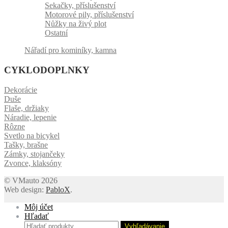
Sekačky, příslušenství
Motorové pily, příslušenství
Nůžky na živý plot
Ostatní
Nářadí pro kominíky, kamna
CYKLODOPLNKY
Dekorácie
Duše
Flaše, držiaky
Náradie, lepenie
Rôzne
Svetlo na bicykel
Tašky, brašne
Zámky, stojančeky
Zvonce, klaksóny
© VMauto 2026
Web design:
PabloX
.
Môj účet
Hľadať
Hľadať:
Vyhľadávanie