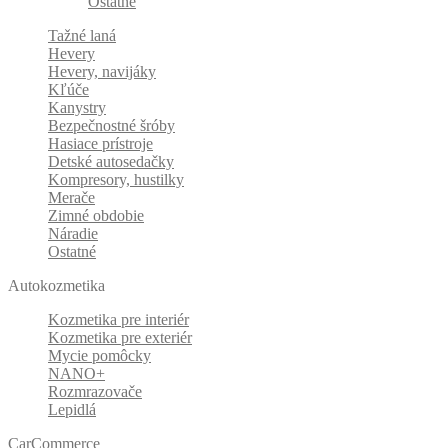
Ostatné
Tažné laná
Hevery
Hevery, navijáky
Kľúče
Kanystry
Bezpečnostné šróby
Hasiace prístroje
Detské autosedačky
Kompresory, hustilky
Merače
Zimné obdobie
Náradie
Ostatné
Autokozmetika
Kozmetika pre interiér
Kozmetika pre exteriér
Mycie pomôcky
NANO+
Rozmrazovače
Lepidlá
CarCommerce