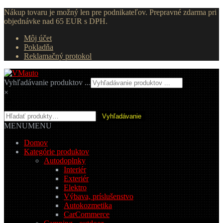
Nákup tovaru je možný len pre podnikateľov. Prepravné zdarma pri
objednávke nad 65 EUR s DPH.
Môj účet
Pokladňa
Reklamačný protokol
Preskočiť
Preskočiť
na
na
Vyhľadávanie produktov ...
navigáciu
obsah
×
Hľadať:
Vyhľadávanie
MENU
MENU
Domov
Kategórie produktov
Autodoplnky
Interiér
Exteriér
Elektro
Výbava, príslušenstvo
Autokozmetika
CarCommerce