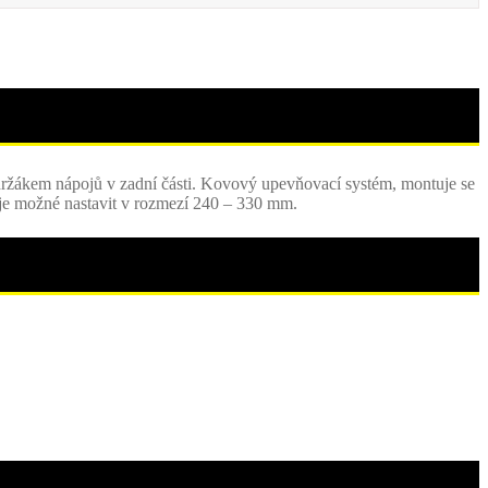
držákem nápojů v zadní části. Kovový upevňovací systém, montuje se
 je možné nastavit v rozmezí 240 – 330 mm.