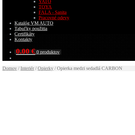
YATO
TOYA
FALA - Sanita
Pracovné odevy
Katalóg VM AUTO
Tabuľky použitia
Certifikáty
Kontakty
0.00
€
0 produktov
Domov
/
Interiér
/
Opierky
/
Opierka medzi sedadlá CARBON