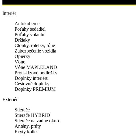
Interiér
Autokoberce
Poťahy sedadiel
Poťahy volantu
Držiaky
Clonky, roletky, fólie
Zabezpečenie vozidla
Opierky
Vône
Vône MAPLELAND
Protisklzové podložky
Doplnky interiéru
Cestovné doplnky
Doplnky PREMIUM
Exteriér
Stierače
Stierače HYBRID
Stierače na zadné okno
Antény, prúty
Kryty kolies