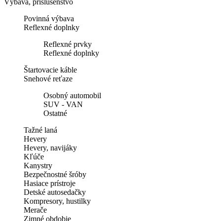
Výbava, príslušenstvo
Povinná výbava
Reflexné doplnky
Reflexné prvky
Reflexné doplnky
Štartovacie káble
Snehové reťaze
Osobný automobil
SUV - VAN
Ostatné
Tažné laná
Hevery
Hevery, navijáky
Kľúče
Kanystry
Bezpečnostné šróby
Hasiace prístroje
Detské autosedačky
Kompresory, hustilky
Merače
Zimné obdobie