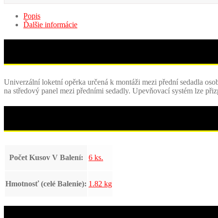
Popis
Ďalšie informácie
Univerzální loketní opěrka určená k montáži mezi přední sedadla os
na středový panel mezi předními sedadly. Upevňovací systém lze při
Počet Kusov V Balení:
6 ks.
Hmotnosť (celé Balenie):
1.82 kg