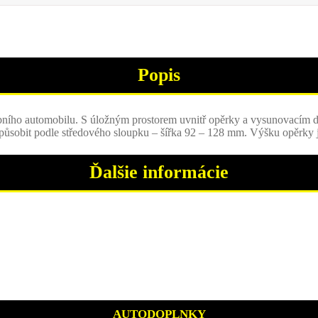
Popis
obního automobilu. S úložným prostorem uvnitř opěrky a vysunovacím 
způsobit podle středového sloupku – šířka 92 – 128 mm. Výšku opěrky
Ďalšie informácie
AUTODOPLNKY