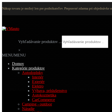
Nákup tovaru je možný len pre podnikateľov. Prepravné zdarma pri objednávke 
Preskočiť
Preskočiť
na
na
navigáciu
obsah
Vyhľadávanie produktov ...
×
MENU
MENU
Domov
Kategórie produktov
Autodoplnky
Interiér
Exteriér
Elektro
Výbava, príslušenstvo
Autokozmetika
CarCommerce
Camping - outdoor
Náradie